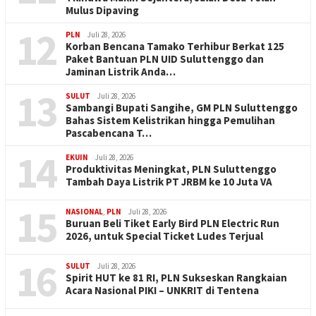
Mulus Dipaving
12
PLN
Juli 28, 2026
Korban Bencana Tamako Terhibur Berkat 125
Paket Bantuan PLN UID Suluttenggo dan
Jaminan Listrik Anda…
13
SULUT
Juli 28, 2026
Sambangi Bupati Sangihe, GM PLN Suluttenggo
Bahas Sistem Kelistrikan hingga Pemulihan
Pascabencana T…
14
EKUIN
Juli 28, 2026
Produktivitas Meningkat, PLN Suluttenggo
Tambah Daya Listrik PT JRBM ke 10 Juta VA
15
NASIONAL
,
PLN
Juli 28, 2026
Buruan Beli Tiket Early Bird PLN Electric Run
2026, untuk Special Ticket Ludes Terjual
16
SULUT
Juli 28, 2026
Spirit HUT ke 81 RI, PLN Sukseskan Rangkaian
Acara Nasional PIKI – UNKRIT di Tentena