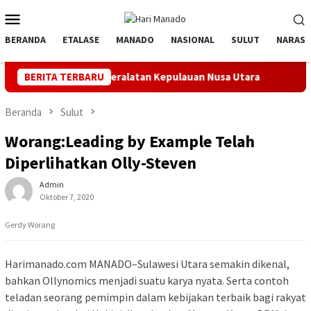
Loncat
Menu
ke
Mobile
konten
BERANDA
ETALASE
MANADO
NASIONAL
SULUT
NARASI
ksi Peralatan Kepulauan Nusa Utara
BERITA TERBARU
PLN Manado Minta Maa
Beranda
Sulut
Worang:Leading by Example Telah
Diperlihatkan Olly-Steven
Admin
Oktober 7, 2020
Gerdy Worang
Harimanado.com MANADO–Sulawesi Utara semakin dikenal,
bahkan Ollynomics menjadi suatu karya nyata. Serta contoh
teladan seorang pemimpin dalam kebijakan terbaik bagi rakyat