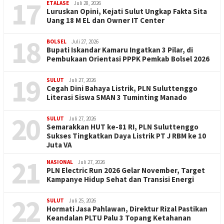
17
ETALASE
Juli 28, 2026
Luruskan Opini, Kejati Sulut Ungkap Fakta Sita
Uang 18 M EL dan Owner IT Center
18
BOLSEL
Juli 27, 2026
Bupati Iskandar Kamaru Ingatkan 3 Pilar, di
Pembukaan Orientasi PPPK Pemkab Bolsel 2026
19
SULUT
Juli 27, 2026
Cegah Dini Bahaya Listrik, PLN Suluttenggo
Literasi Siswa SMAN 3 Tuminting Manado
20
SULUT
Juli 27, 2026
Semarakkan HUT ke-81 RI, PLN Suluttenggo
Sukses Tingkatkan Daya Listrik PT J RBM ke 10
Juta VA
21
NASIONAL
Juli 27, 2026
PLN Electric Run 2026 Gelar November, Target
Kampanye Hidup Sehat dan Transisi Energi
22
SULUT
Juli 25, 2026
Hormati Jasa Pahlawan, Direktur Rizal Pastikan
Keandalan PLTU Palu 3 Topang Ketahanan