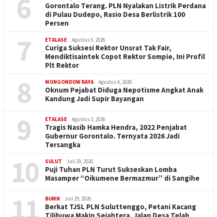
6
Gorontalo Terang. PLN Nyalakan Listrik Perdana
di Pulau Dudepo, Rasio Desa Berlistrik 100
Persen
7
ETALASE
Agustus 5, 2026
Curiga Suksesi Rektor Unsrat Tak Fair,
Mendiktisaintek Copot Rektor Sompie, Ini Profil
Plt Rektor
8
MONGONDOW RAYA
Agustus 4, 2026
Oknum Pejabat Diduga Nepotisme Angkat Anak
Kandung Jadi Supir Bayangan
9
ETALASE
Agustus 3, 2026
Tragis Nasib Hamka Hendra, 2022 Penjabat
Gubernur Gorontalo. Ternyata 2026 Jadi
Tersangka
10
SULUT
Juli 29, 2026
Puji Tuhan PLN Turut Sukseskan Lomba
Masamper “Oikumene Bermazmur” di Sangihe
11
BUMN
Juli 29, 2026
Berkat TJSL PLN Suluttenggo, Petani Kacang
Tilihuwa Makin Sejahtera, Jalan Desa Telah