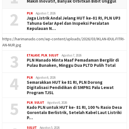
Makin Inovatif, Banyak Orbitkan Bibit Unggul
2
PLN
Agustus 7, 2026
Jaga Listrik Andal Jelang HUT ke-81 RI, PLN UP3
Tahuna Gelar Apel dan Inspeksi Peralatan
Kepulauan N…
https://harimanado.com/wp-content/uploads/2026/03/IKLAN-IDUL-FITRI-
AN-NUR.jpg
3
ETALASE
,
PLN
,
SULUT
Agustus 7, 2026
PLN Manado Minta Maaf Pemadaman Bergilir di
Pulau Bunaken, Minggu Dua PLTD Pulih Total
4
PLN
Agustus 6, 2026
Semarakkan HUT ke 81 RI, PLN Dorong
Digitalisasi Pendidikan di SMPN1 Palu Lewat
Program TJSL
5
PLN
,
SULUT
Agustus 6, 2026
Kado PLN untuk HUT ke- 81 RI, 100 % Rasio Desa
Gorontalo Berlistrik, Setelah Kabel Laut Listriki
P…
SULUT
Agustus 5, 2026