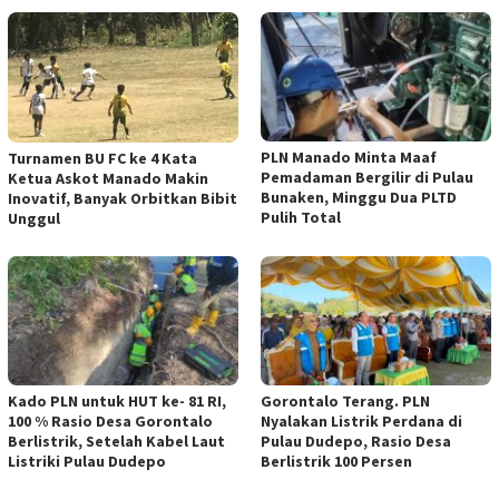
PLN Manado Minta Maaf
Turnamen BU FC ke 4 Kata
Pemadaman Bergilir di Pulau
Ketua Askot Manado Makin
Bunaken, Minggu Dua PLTD
Inovatif, Banyak Orbitkan Bibit
Pulih Total
Unggul
Kado PLN untuk HUT ke- 81 RI,
Gorontalo Terang. PLN
100 % Rasio Desa Gorontalo
Nyalakan Listrik Perdana di
Berlistrik, Setelah Kabel Laut
Pulau Dudepo, Rasio Desa
Listriki Pulau Dudepo
Berlistrik 100 Persen