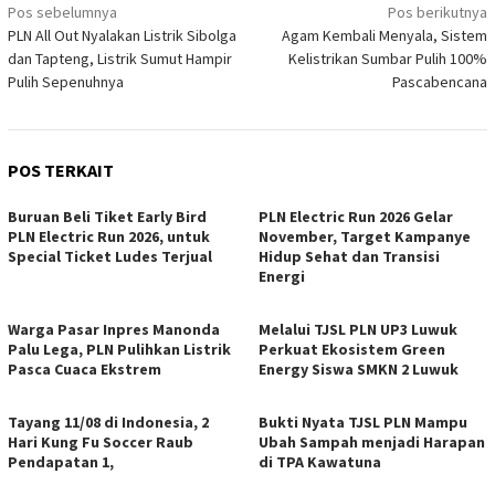
Navigasi
Pos sebelumnya
Pos berikutnya
PLN All Out Nyalakan Listrik Sibolga
Agam Kembali Menyala, Sistem
pos
dan Tapteng, Listrik Sumut Hampir
Kelistrikan Sumbar Pulih 100%
Pulih Sepenuhnya
Pascabencana
POS TERKAIT
Buruan Beli Tiket Early Bird
PLN Electric Run 2026 Gelar
PLN Electric Run 2026, untuk
November, Target Kampanye
Special Ticket Ludes Terjual
Hidup Sehat dan Transisi
Energi
Warga Pasar Inpres Manonda
Melalui TJSL PLN UP3 Luwuk
Palu Lega, PLN Pulihkan Listrik
Perkuat Ekosistem Green
Pasca Cuaca Ekstrem
Energy Siswa SMKN 2 Luwuk
Tayang 11/08 di Indonesia, 2
Bukti Nyata TJSL PLN Mampu
Hari Kung Fu Soccer Raub
Ubah Sampah menjadi Harapan
Pendapatan 1,
di TPA Kawatuna