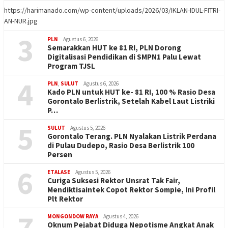
https://harimanado.com/wp-content/uploads/2026/03/IKLAN-IDUL-FITRI-
AN-NUR.jpg
3
PLN
Agustus 6, 2026
Semarakkan HUT ke 81 RI, PLN Dorong
Digitalisasi Pendidikan di SMPN1 Palu Lewat
Program TJSL
4
PLN
,
SULUT
Agustus 6, 2026
Kado PLN untuk HUT ke- 81 RI, 100 % Rasio Desa
Gorontalo Berlistrik, Setelah Kabel Laut Listriki
P…
5
SULUT
Agustus 5, 2026
Gorontalo Terang. PLN Nyalakan Listrik Perdana
di Pulau Dudepo, Rasio Desa Berlistrik 100
Persen
6
ETALASE
Agustus 5, 2026
Curiga Suksesi Rektor Unsrat Tak Fair,
Mendiktisaintek Copot Rektor Sompie, Ini Profil
Plt Rektor
7
MONGONDOW RAYA
Agustus 4, 2026
Oknum Pejabat Diduga Nepotisme Angkat Anak