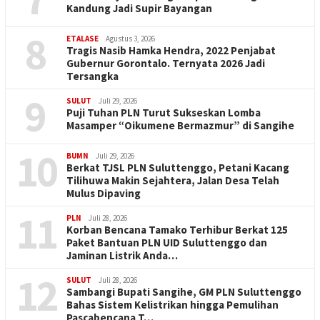
Kandung Jadi Supir Bayangan
8
ETALASE
Agustus 3, 2026
Tragis Nasib Hamka Hendra, 2022 Penjabat
Gubernur Gorontalo. Ternyata 2026 Jadi
Tersangka
9
SULUT
Juli 29, 2026
Puji Tuhan PLN Turut Sukseskan Lomba
Masamper “Oikumene Bermazmur” di Sangihe
10
BUMN
Juli 29, 2026
Berkat TJSL PLN Suluttenggo, Petani Kacang
Tilihuwa Makin Sejahtera, Jalan Desa Telah
Mulus Dipaving
11
PLN
Juli 28, 2026
Korban Bencana Tamako Terhibur Berkat 125
Paket Bantuan PLN UID Suluttenggo dan
Jaminan Listrik Anda…
12
SULUT
Juli 28, 2026
Sambangi Bupati Sangihe, GM PLN Suluttenggo
Bahas Sistem Kelistrikan hingga Pemulihan
Pascabencana T…