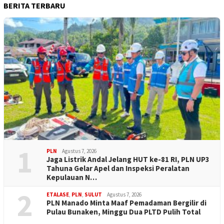
BERITA TERBARU
1
PLN
Agustus 7, 2026
Jaga Listrik Andal Jelang HUT ke-81 RI, PLN UP3
Tahuna Gelar Apel dan Inspeksi Peralatan
Kepulauan N…
2
ETALASE
,
PLN
,
SULUT
Agustus 7, 2026
PLN Manado Minta Maaf Pemadaman Bergilir di
Pulau Bunaken, Minggu Dua PLTD Pulih Total