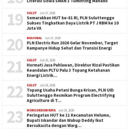
Literasi Siswa SMAN 3 Tuminting Manado
19
SULUT
Juli 27, 2026
Semarakkan HUT ke-81 RI, PLN Suluttenggo
Sukses Tingkatkan Daya Listrik PT J RBM ke 10
Juta VA
20
NASIONAL
Juli 27, 2026
PLN Electric Run 2026 Gelar November, Target
Kampanye Hidup Sehat dan Transisi Energi
21
SULUT
Juli 25, 2026
Hormati Jasa Pahlawan, Direktur Rizal Pastikan
Keandalan PLTU Palu 3 Topang Ketahanan
Energi Listrik…
22
SULUT
Juli 24, 2026
Topang Usaha Petani Bunga Krisan, PLN UID
Suluttenggo Resmikan Program Electrifying
Agriculture di T…
23
MONGONDOW RAYA
Juli 24, 2026
Peringatan HUT ke 11 Kecamatan Helumo,
Bupati Iskandar dan Wabup Deddy Ikut
Bersukacita dengan Warg…