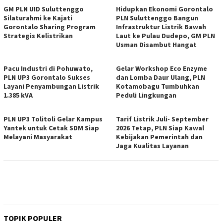
GM PLN UID Suluttenggo
Hidupkan Ekonomi Gorontalo
Silaturahmi ke Kajati
PLN Suluttenggo Bangun
Gorontalo Sharing Program
Infrastruktur Listrik Bawah
Strategis Kelistrikan
Laut ke Pulau Dudepo, GM PLN
Usman Disambut Hangat
Pacu Industri di Pohuwato,
Gelar Workshop Eco Enzyme
PLN UP3 Gorontalo Sukses
dan Lomba Daur Ulang, PLN
Layani Penyambungan Listrik
Kotamobagu Tumbuhkan
1.385 kVA
Peduli Lingkungan
PLN UP3 Tolitoli Gelar Kampus
Tarif Listrik Juli- September
Yantek untuk Cetak SDM Siap
2026 Tetap, PLN Siap Kawal
Melayani Masyarakat
Kebijakan Pemerintah dan
Jaga Kualitas Layanan
TOPIK POPULER