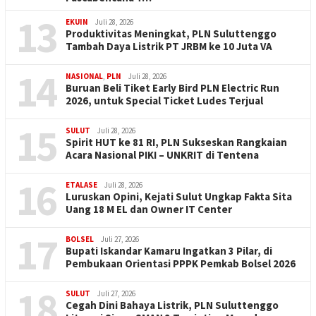
13
EKUIN
Juli 28, 2026
Produktivitas Meningkat, PLN Suluttenggo
Tambah Daya Listrik PT JRBM ke 10 Juta VA
14
NASIONAL
,
PLN
Juli 28, 2026
Buruan Beli Tiket Early Bird PLN Electric Run
2026, untuk Special Ticket Ludes Terjual
15
SULUT
Juli 28, 2026
Spirit HUT ke 81 RI, PLN Sukseskan Rangkaian
Acara Nasional PIKI – UNKRIT di Tentena
16
ETALASE
Juli 28, 2026
Luruskan Opini, Kejati Sulut Ungkap Fakta Sita
Uang 18 M EL dan Owner IT Center
17
BOLSEL
Juli 27, 2026
Bupati Iskandar Kamaru Ingatkan 3 Pilar, di
Pembukaan Orientasi PPPK Pemkab Bolsel 2026
18
SULUT
Juli 27, 2026
Cegah Dini Bahaya Listrik, PLN Suluttenggo