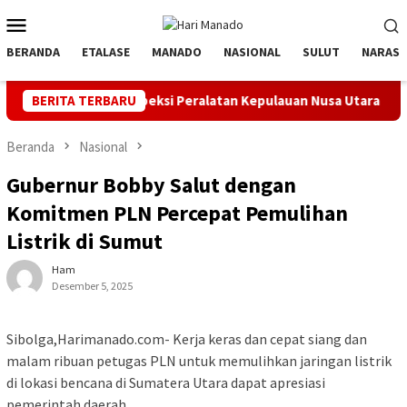
Loncat
Menu
ke
Mobile
konten
BERANDA
ETALASE
MANADO
NASIONAL
SULUT
NARASI
pel dan Inspeksi Peralatan Kepulauan Nusa Utara
BERITA TERBARU
PLN Mana
Beranda
Nasional
Gubernur Bobby Salut dengan
Komitmen PLN Percepat Pemulihan
Listrik di Sumut
Ham
Desember 5, 2025
Sibolga,Harimanado.com- Kerja keras dan cepat siang dan
malam ribuan petugas PLN untuk memulihkan jaringan listrik
di lokasi bencana di Sumatera Utara dapat apresiasi
pemerintah daerah.