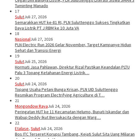
Cegah Dini Bahaya Listrik, PLN Suluttenggo Literasi Siswa SMAN 3
Tuminting Manado
17
Sulut
Juli 27, 2026
Semarakkan HUT ke-81 RI, PLN Suluttenggo Sukses Tingkatkan
Daya Listrik PT J RBM ke 10 Juta VA
18
Nasional
Juli 27, 2026
PLN Electric Run 2026 Gelar November, Target Kampanye Hidup
Sehat dan Transisi Energi
19
Sulut
Juli 25, 2026
Hormati Jasa Pahlawan, Direktur Rizal Pastikan Keandalan PLTU
Palu 3 Topang Ketahanan Energi Listrik…
20
Sulut
Juli 24, 2026
Topang Usaha Petani Bunga Krisan, PLN UID Suluttenggo
Resmikan Program Electrifying Agriculture di T…
21
Mongondow Raya
Juli 24, 2026
Peringatan HUT ke 11 Kecamatan Helumo, Bupati Iskandar dan
Wabup Deddy Ikut Bersukacita dengan Warg…
22
Etalase
,
Sulut
Juli 24, 2026
Bos ITC Terseret Korupsi Tambang, Kejati Sulut Sita Uang Miliaran