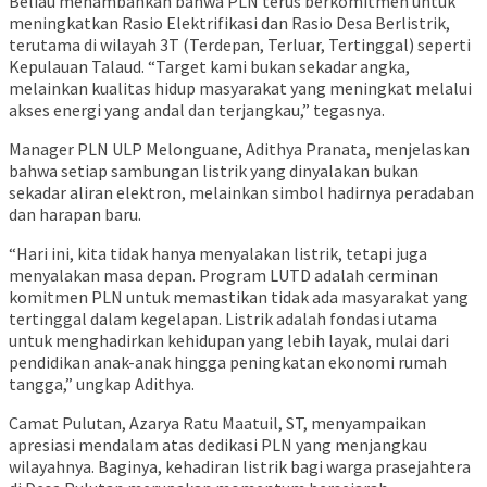
Beliau menambahkan bahwa PLN terus berkomitmen untuk
meningkatkan Rasio Elektrifikasi dan Rasio Desa Berlistrik,
terutama di wilayah 3T (Terdepan, Terluar, Tertinggal) seperti
Kepulauan Talaud. “Target kami bukan sekadar angka,
melainkan kualitas hidup masyarakat yang meningkat melalui
akses energi yang andal dan terjangkau,” tegasnya.
Manager PLN ULP Melonguane, Adithya Pranata, menjelaskan
bahwa setiap sambungan listrik yang dinyalakan bukan
sekadar aliran elektron, melainkan simbol hadirnya peradaban
dan harapan baru.
“Hari ini, kita tidak hanya menyalakan listrik, tetapi juga
menyalakan masa depan. Program LUTD adalah cerminan
komitmen PLN untuk memastikan tidak ada masyarakat yang
tertinggal dalam kegelapan. Listrik adalah fondasi utama
untuk menghadirkan kehidupan yang lebih layak, mulai dari
pendidikan anak-anak hingga peningkatan ekonomi rumah
tangga,” ungkap Adithya.
Camat Pulutan, Azarya Ratu Maatuil, ST, menyampaikan
apresiasi mendalam atas dedikasi PLN yang menjangkau
wilayahnya. Baginya, kehadiran listrik bagi warga prasejahtera