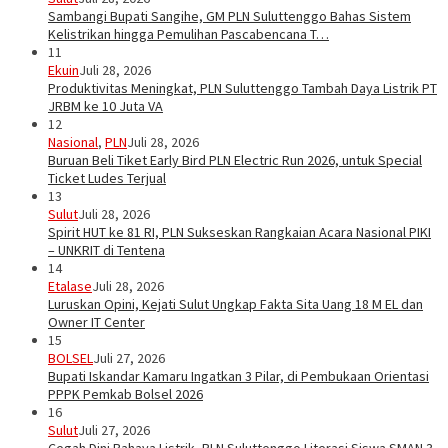
Sambangi Bupati Sangihe, GM PLN Suluttenggo Bahas Sistem
Kelistrikan hingga Pemulihan Pascabencana T…
11
Ekuin
Juli 28, 2026
Produktivitas Meningkat, PLN Suluttenggo Tambah Daya Listrik PT
JRBM ke 10 Juta VA
12
Nasional
,
PLN
Juli 28, 2026
Buruan Beli Tiket Early Bird PLN Electric Run 2026, untuk Special
Ticket Ludes Terjual
13
Sulut
Juli 28, 2026
Spirit HUT ke 81 RI, PLN Sukseskan Rangkaian Acara Nasional PIKI
– UNKRIT di Tentena
14
Etalase
Juli 28, 2026
Luruskan Opini, Kejati Sulut Ungkap Fakta Sita Uang 18 M EL dan
Owner IT Center
15
BOLSEL
Juli 27, 2026
Bupati Iskandar Kamaru Ingatkan 3 Pilar, di Pembukaan Orientasi
PPPK Pemkab Bolsel 2026
16
Sulut
Juli 27, 2026