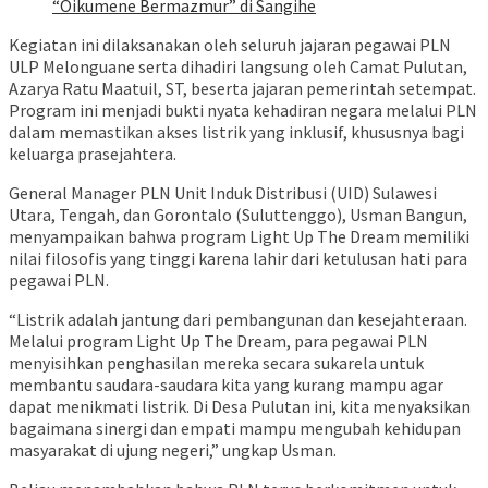
“Oikumene Bermazmur” di Sangihe
Kegiatan ini dilaksanakan oleh seluruh jajaran pegawai PLN
ULP Melonguane serta dihadiri langsung oleh Camat Pulutan,
Azarya Ratu Maatuil, ST, beserta jajaran pemerintah setempat.
Program ini menjadi bukti nyata kehadiran negara melalui PLN
dalam memastikan akses listrik yang inklusif, khususnya bagi
keluarga prasejahtera.
General Manager PLN Unit Induk Distribusi (UID) Sulawesi
Utara, Tengah, dan Gorontalo (Suluttenggo), Usman Bangun,
menyampaikan bahwa program Light Up The Dream memiliki
nilai filosofis yang tinggi karena lahir dari ketulusan hati para
pegawai PLN.
“Listrik adalah jantung dari pembangunan dan kesejahteraan.
Melalui program Light Up The Dream, para pegawai PLN
menyisihkan penghasilan mereka secara sukarela untuk
membantu saudara-saudara kita yang kurang mampu agar
dapat menikmati listrik. Di Desa Pulutan ini, kita menyaksikan
bagaimana sinergi dan empati mampu mengubah kehidupan
masyarakat di ujung negeri,” ungkap Usman.