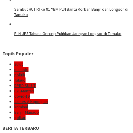
Sambut HUT RI ke 81 YBM PLN Bantu Korban Banjir dan Longsor di
Tamako
PLN UP3 Tahuna Gercep Pulihkan Jaringan Longsor di Tamako
Topik Populer
sulut
manado
politik
Talaud
DPRD SULUT
E2L-Mantap
Covid-19
James A Kojongian
kriminal
Banjir Manado
golkar
BERITA TERBARU