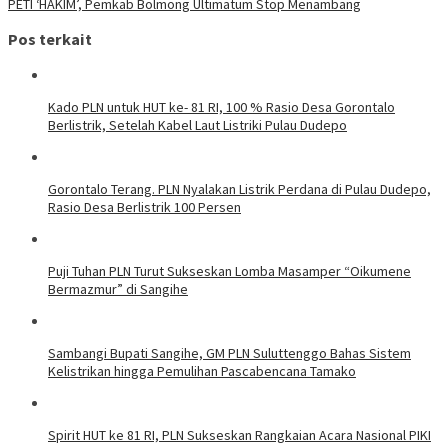
PETI ‘HAKIM’, Pemkab Bolmong Ultimatum Stop Menambang
Pos terkait
Kado PLN untuk HUT ke- 81 RI, 100 % Rasio Desa Gorontalo
Berlistrik, Setelah Kabel Laut Listriki Pulau Dudepo
Gorontalo Terang. PLN Nyalakan Listrik Perdana di Pulau Dudepo,
Rasio Desa Berlistrik 100 Persen
Puji Tuhan PLN Turut Sukseskan Lomba Masamper “Oikumene
Bermazmur” di Sangihe
Sambangi Bupati Sangihe, GM PLN Suluttenggo Bahas Sistem
Kelistrikan hingga Pemulihan Pascabencana Tamako
Spirit HUT ke 81 RI, PLN Sukseskan Rangkaian Acara Nasional PIKI