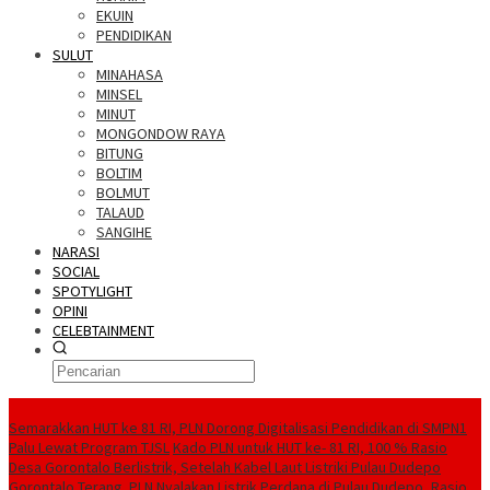
EKUIN
PENDIDIKAN
SULUT
MINAHASA
MINSEL
MINUT
MONGONDOW RAYA
BITUNG
BOLTIM
BOLMUT
TALAUD
SANGIHE
NARASI
SOCIAL
SPOTYLIGHT
OPINI
CELEBTAINMENT
BERITA TERBARU
Semarakkan HUT ke 81 RI, PLN Dorong Digitalisasi Pendidikan di SMPN1
Palu Lewat Program TJSL
Kado PLN untuk HUT ke- 81 RI, 100 % Rasio
Desa Gorontalo Berlistrik, Setelah Kabel Laut Listriki Pulau Dudepo
Gorontalo Terang. PLN Nyalakan Listrik Perdana di Pulau Dudepo, Rasio