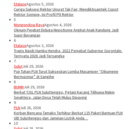
Etalase
Agustus 5, 2026
Curiga Suksesi Rektor Unsrat Tak Fair, Mendiktisaintek Copot
Rektor Sompie, Ini Profil Plt Rektor
5
Mongondow Raya
Agustus 4, 2026
Oknum Pejabat Diduga Nepotisme Angkat Anak Kandung Jadi
Supir Bayangan
6
Etalase
Agustus 3, 2026
Tragis Nasib Hamka Hendra, 2022 Penjabat Gubernur Gorontalo.
Ternyata 2026 Jadi Tersangka
7
Sulut
Juli 29, 2026
Puji Tuhan PLN Turut Sukseskan Lomba Masamper “Oikumene
Bermazmur” di Sangihe
8
BUMN
Juli 29, 2026
Berkat TJSL PLN Suluttenggo, Petani Kacang Tilihuwa Makin
Sejahtera, Jalan Desa Telah Mulus Dipaving
9
PLN
Juli 28, 2026
Korban Bencana Tamako Terhibur Berkat 125 Paket Bantuan PLN
UID Suluttenggo dan Jaminan Listrik Anda…
10
Sulut
Juli 28, 2026