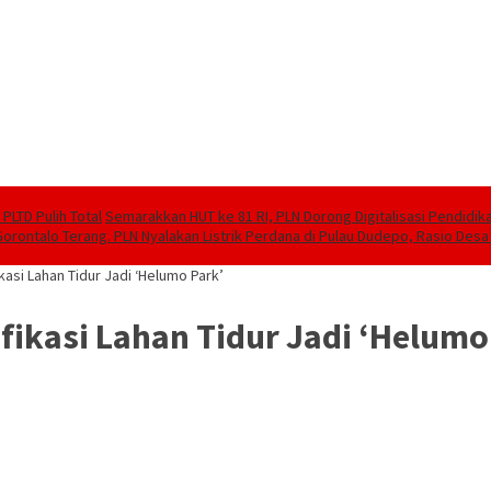
PLTD Pulih Total
Semarakkan HUT ke 81 RI, PLN Dorong Digitalisasi Pendidi
Gorontalo Terang. PLN Nyalakan Listrik Perdana di Pulau Dudepo, Rasio Desa 
kasi Lahan Tidur Jadi ‘Helumo Park’
fikasi Lahan Tidur Jadi ‘Helumo