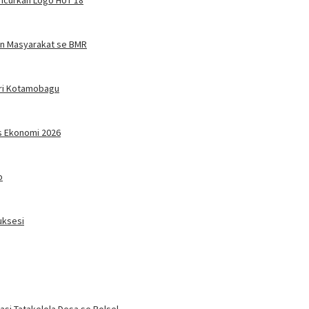
uncurkan Logo HUT 18
an Masyarakat se BMR
ari Kotamobagu
us Ekonomi 2026
o
uksesi