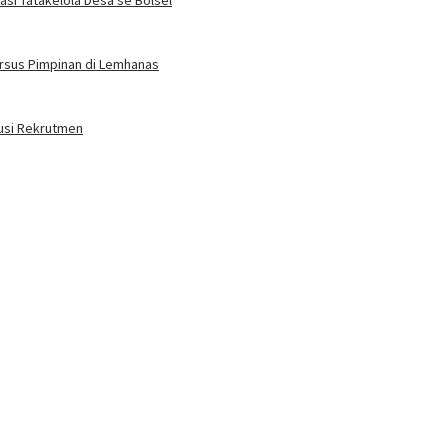
si Tatakelola Desa se Bolsel
ursus Pimpinan di Lemhanas
lusi Rekrutmen