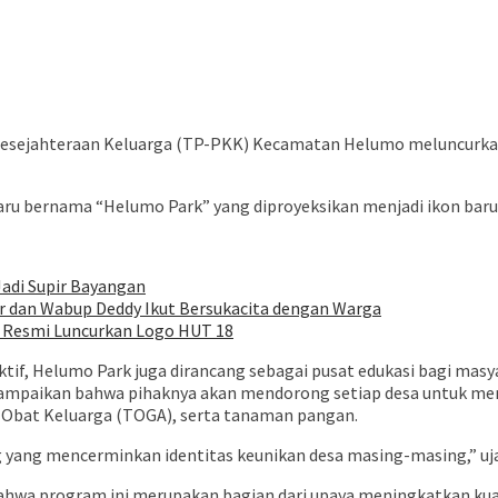
ejahteraan Keluarga (TP-PKK) Kecamatan Helumo meluncurkan p
 baru bernama “Helumo Park” yang diproyeksikan menjadi ikon ba
adi Supir Bayangan
r dan Wabup Deddy Ikut Bersukacita dengan Warga
r Resmi Luncurkan Logo HUT 18
uktif, Helumo Park juga dirancang sebagai pusat edukasi bagi mas
mpaikan bahwa pihaknya akan mendorong setiap desa untuk menat
Obat Keluarga (TOGA), serta tanaman pangan.
ang mencerminkan identitas keunikan desa masing-masing,” ujar N
hwa program ini merupakan bagian dari upaya meningkatkan kual