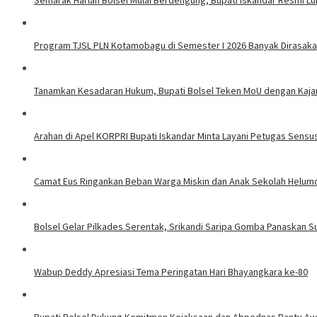
Semarak Harlah Bolsel Mulai Berdengung, Bupati Iskandar Resmi L
Program TJSL PLN Kotamobagu di Semester I 2026 Banyak Dirasak
Tanamkan Kesadaran Hukum, Bupati Bolsel Teken MoU dengan Kaj
Arahan di Apel KORPRI Bupati Iskandar Minta Layani Petugas Sens
Camat Eus Ringankan Beban Warga Miskin dan Anak Sekolah Helum
Bolsel Gelar Pilkades Serentak, Srikandi Saripa Gomba Panaskan S
Wabup Deddy Apresiasi Tema Peringatan Hari Bhayangkara ke-80