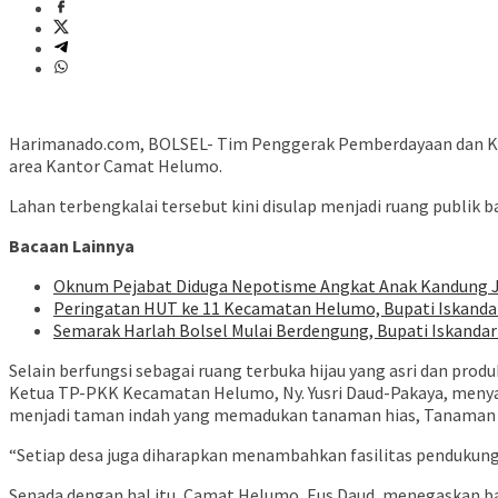
Harimanado.com, BOLSEL- Tim Penggerak Pemberdayaan dan Kes
area Kantor Camat Helumo.
Lahan terbengkalai tersebut kini disulap menjadi ruang publik
Bacaan Lainnya
Oknum Pejabat Diduga Nepotisme Angkat Anak Kandung J
Peringatan HUT ke 11 Kecamatan Helumo, Bupati Iskanda
Semarak Harlah Bolsel Mulai Berdengung, Bupati Iskanda
Selain berfungsi sebagai ruang terbuka hijau yang asri dan prod
Ketua TP-PKK Kecamatan Helumo, Ny. Yusri Daud-Pakaya, menya
menjadi taman indah yang memadukan tanaman hias, Tanaman 
“Setiap desa juga diharapkan menambahkan fasilitas pendukung y
Senada dengan hal itu, Camat Helumo, Eus Daud, menegaskan ba