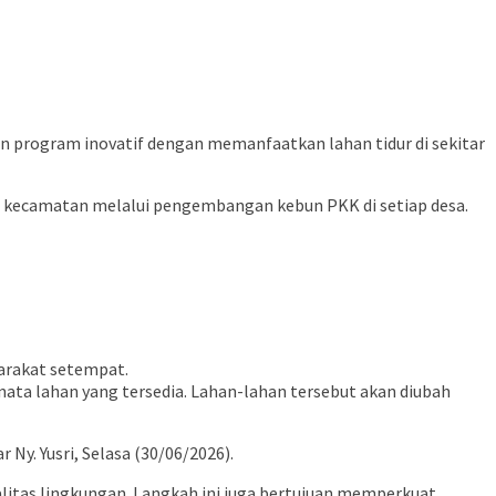
rogram inovatif dengan memanfaatkan lahan tidur di sekitar
ru kecamatan melalui pengembangan kebun PKK di setiap desa.
yarakat setempat.
a lahan yang tersedia. Lahan-lahan tersebut akan diubah
y. Yusri, Selasa (30/06/2026).
itas lingkungan. Langkah ini juga bertujuan memperkuat