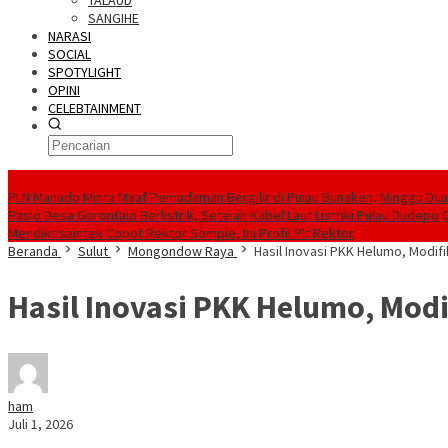
TALAUD
SANGIHE
NARASI
SOCIAL
SPOTYLIGHT
OPINI
CELEBTAINMENT
BERITA TERBARU
PLN Manado Minta Maaf Pemadaman Bergilir di Pulau Bunaken, Minggu Dua 
Rasio Desa Gorontalo Berlistrik, Setelah Kabel Laut Listriki Pulau Dudepo
Mendiktisaintek Copot Rektor Sompie, Ini Profil Plt Rektor
Beranda
Sulut
Mongondow Raya
Hasil Inovasi PKK Helumo, Modifi
Hasil Inovasi PKK Helumo, Modi
ham
Juli 1, 2026