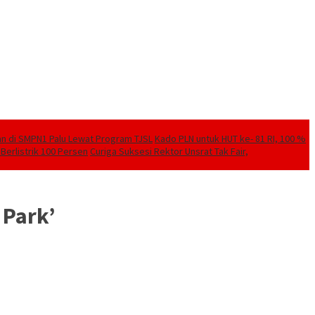
kan di SMPN1 Palu Lewat Program TJSL
Kado PLN untuk HUT ke- 81 RI, 100 %
Berlistrik 100 Persen
Curiga Suksesi Rektor Unsrat Tak Fair,
 Park’