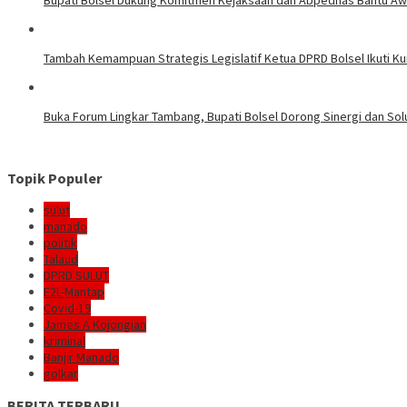
Bupati Bolsel Dukung Komitmen Kejaksaan dan Abpednas Bantu Awa
Tambah Kemampuan Strategis Legislatif Ketua DPRD Bolsel Ikuti K
Buka Forum Lingkar Tambang, Bupati Bolsel Dorong Sinergi dan So
Topik Populer
sulut
manado
politik
Talaud
DPRD SULUT
E2L-Mantap
Covid-19
James A Kojongian
kriminal
Banjir Manado
golkar
BERITA TERBARU