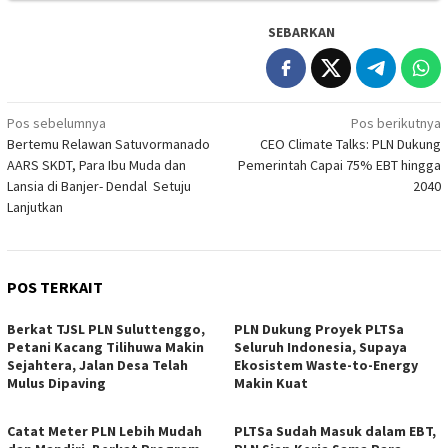
SEBARKAN
Navigasi
Pos sebelumnya
Pos berikutnya
Bertemu Relawan Satuvormanado
CEO Climate Talks: PLN Dukung
pos
AARS SKDT, Para Ibu Muda dan
Pemerintah Capai 75% EBT hingga
Lansia di Banjer- Dendal Setuju
2040
Lanjutkan
POS TERKAIT
Berkat TJSL PLN Suluttenggo,
PLN Dukung Proyek PLTSa
Petani Kacang Tilihuwa Makin
Seluruh Indonesia, Supaya
Sejahtera, Jalan Desa Telah
Ekosistem Waste-to-Energy
Mulus Dipaving
Makin Kuat
Catat Meter PLN Lebih Mudah
PLTSa Sudah Masuk dalam EBT,