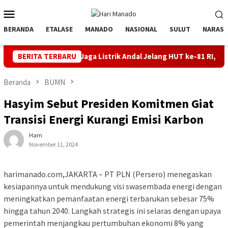
Loncat
Menu
ke
Mobile
konten
BERANDA
ETALASE
MANADO
NASIONAL
SULUT
NARASI
BERITA TERBARU
Jaga Listrik Andal Jelang HUT ke-81 RI, PLN UP3 Tahuna Gel
Beranda
BUMN
Hasyim Sebut Presiden Komitmen Giat
Transisi Energi Kurangi Emisi Karbon
Ham
November 11, 2024
harimanado.com,JAKARTA – PT PLN (Persero) menegaskan
kesiapannya untuk mendukung visi swasembada energi dengan
meningkatkan pemanfaatan energi terbarukan sebesar 75%
hingga tahun 2040. Langkah strategis ini selaras dengan upaya
pemerintah menjangkau pertumbuhan ekonomi 8% yang