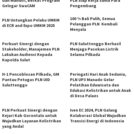
dan Mandiri, Berkat Program
PLN Siap Kerja Sama Para
Gelegar SwaCAM
Pengembang
100 % Bali Pulih, Semua
PLN Untungkan Pelaku UMKM
Pelanggan PLN Kembali
di ECR and Expo UMKM 2025
Menyala
Perkuat Sinergi dengan
PLN Suluttenggo Berhasil
Stakeholder, Manajemen PLN
Menjaga Pasokan Listrik
Lakukan Audiensi Kepada
Selama Pilkada
Kapolda Sulut
H-1 Pencoblosan Pilkada, GM
Peringati Hari Anak Sedunia,
Pantau Petugas PLN UID
PLN UP3 Manado Gelar
Suluttenggo
Pelatihan Eduwisata dan
Edukasi Kelistrikan untuk Anak
di Desa Palaes
PLN Perkuat Sinergi dengan
Iven EC 2024, PLN Galang
Kejari Kab Gorontalo untuk
Kolaborasi Global Wujudkan
Wujudkan Layanan Kelistrikan
Transisi Energi di Indonesia
yang Andal