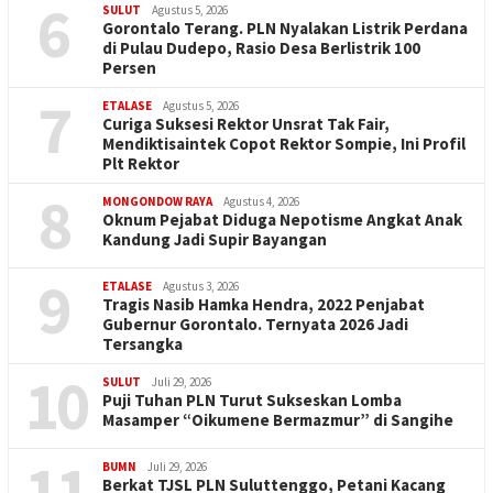
6
SULUT
Agustus 5, 2026
Gorontalo Terang. PLN Nyalakan Listrik Perdana
di Pulau Dudepo, Rasio Desa Berlistrik 100
Persen
7
ETALASE
Agustus 5, 2026
Curiga Suksesi Rektor Unsrat Tak Fair,
Mendiktisaintek Copot Rektor Sompie, Ini Profil
Plt Rektor
8
MONGONDOW RAYA
Agustus 4, 2026
Oknum Pejabat Diduga Nepotisme Angkat Anak
Kandung Jadi Supir Bayangan
9
ETALASE
Agustus 3, 2026
Tragis Nasib Hamka Hendra, 2022 Penjabat
Gubernur Gorontalo. Ternyata 2026 Jadi
Tersangka
10
SULUT
Juli 29, 2026
Puji Tuhan PLN Turut Sukseskan Lomba
Masamper “Oikumene Bermazmur” di Sangihe
11
BUMN
Juli 29, 2026
Berkat TJSL PLN Suluttenggo, Petani Kacang