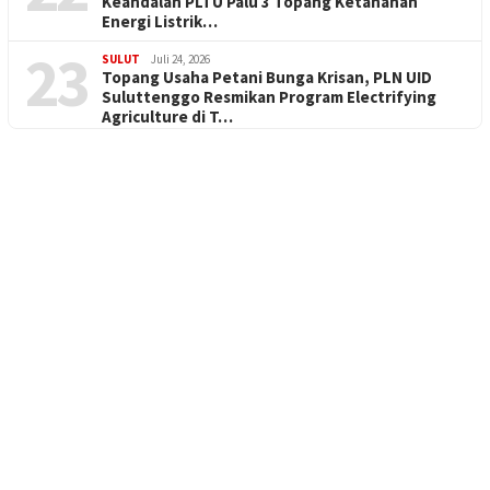
Keandalan PLTU Palu 3 Topang Ketahanan
Energi Listrik…
23
SULUT
Juli 24, 2026
Topang Usaha Petani Bunga Krisan, PLN UID
Suluttenggo Resmikan Program Electrifying
Agriculture di T…