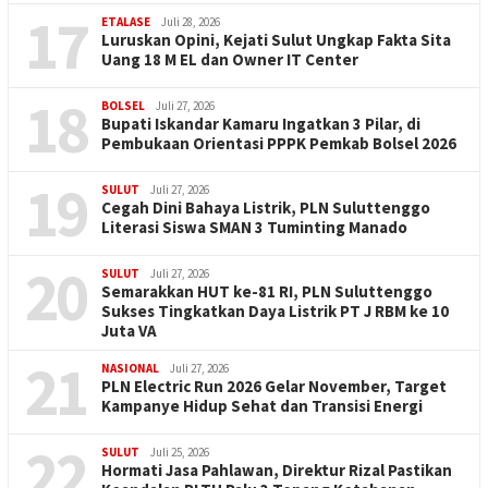
17
ETALASE
Juli 28, 2026
Luruskan Opini, Kejati Sulut Ungkap Fakta Sita
Uang 18 M EL dan Owner IT Center
18
BOLSEL
Juli 27, 2026
Bupati Iskandar Kamaru Ingatkan 3 Pilar, di
Pembukaan Orientasi PPPK Pemkab Bolsel 2026
19
SULUT
Juli 27, 2026
Cegah Dini Bahaya Listrik, PLN Suluttenggo
Literasi Siswa SMAN 3 Tuminting Manado
20
SULUT
Juli 27, 2026
Semarakkan HUT ke-81 RI, PLN Suluttenggo
Sukses Tingkatkan Daya Listrik PT J RBM ke 10
Juta VA
21
NASIONAL
Juli 27, 2026
PLN Electric Run 2026 Gelar November, Target
Kampanye Hidup Sehat dan Transisi Energi
22
SULUT
Juli 25, 2026
Hormati Jasa Pahlawan, Direktur Rizal Pastikan