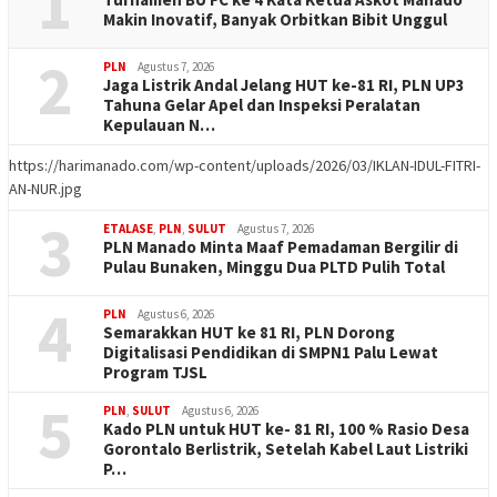
1
Makin Inovatif, Banyak Orbitkan Bibit Unggul
2
PLN
Agustus 7, 2026
Jaga Listrik Andal Jelang HUT ke-81 RI, PLN UP3
Tahuna Gelar Apel dan Inspeksi Peralatan
Kepulauan N…
https://harimanado.com/wp-content/uploads/2026/03/IKLAN-IDUL-FITRI-
AN-NUR.jpg
3
ETALASE
,
PLN
,
SULUT
Agustus 7, 2026
PLN Manado Minta Maaf Pemadaman Bergilir di
Pulau Bunaken, Minggu Dua PLTD Pulih Total
4
PLN
Agustus 6, 2026
Semarakkan HUT ke 81 RI, PLN Dorong
Digitalisasi Pendidikan di SMPN1 Palu Lewat
Program TJSL
5
PLN
,
SULUT
Agustus 6, 2026
Kado PLN untuk HUT ke- 81 RI, 100 % Rasio Desa
Gorontalo Berlistrik, Setelah Kabel Laut Listriki
P…