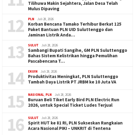
Tilihuwa Makin Sejahtera, Jalan Desa Telah
Mulus Dipaving
12
PLN
Juli 28, 2026
Korban Bencana Tamako Terhibur Berkat 125
Paket Bantuan PLN UID Suluttenggo dan
Jaminan Listrik Anda…
13
SULUT
Juli 28, 2026
Sambangi Bupati Sangihe, GM PLN Suluttenggo
Bahas Sistem Kelistrikan hingga Pemulihan
Pascabencana T…
14
EKUIN
Juli 28, 2026
Produktivitas Meningkat, PLN Suluttenggo
Tambah Daya Listrik PT JRBM ke 10 Juta VA
15
NASIONAL
,
PLN
Juli 28, 2026
Buruan Beli Tiket Early Bird PLN Electric Run
2026, untuk Special Ticket Ludes Terjual
16
SULUT
Juli 28, 2026
Spirit HUT ke 81 RI, PLN Sukseskan Rangkaian
Acara Nasional PIKI – UNKRIT di Tentena