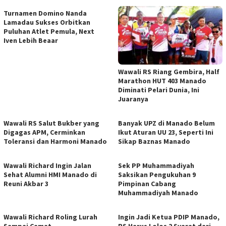
Turnamen Domino Nanda
Lamadau Sukses Orbitkan
Puluhan Atlet Pemula, Next
Iven Lebih Beaar
Wawali RS Riang Gembira, Half
Marathon HUT 403 Manado
Diminati Pelari Dunia, Ini
Juaranya
Wawali RS Salut Bukber yang
Banyak UPZ di Manado Belum
Digagas APM, Cerminkan
Ikut Aturan UU 23, Seperti Ini
Toleransi dan Harmoni Manado
Sikap Baznas Manado
Wawali Richard Ingin Jalan
Sek PP Muhammadiyah
Sehat Alumni HMI Manado di
Saksikan Pengukuhan 9
Reuni Akbar 3
Pimpinan Cabang
Muhammadiyah Manado
Wawali Richard Roling Lurah
Ingin Jadi Ketua PDIP Manado,