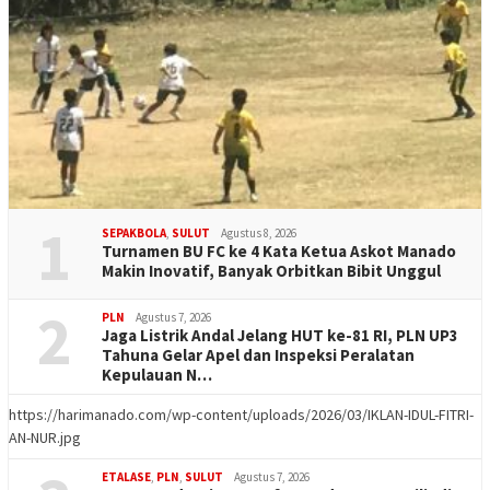
1
SEPAKBOLA
,
SULUT
Agustus 8, 2026
Turnamen BU FC ke 4 Kata Ketua Askot Manado
Makin Inovatif, Banyak Orbitkan Bibit Unggul
2
PLN
Agustus 7, 2026
Jaga Listrik Andal Jelang HUT ke-81 RI, PLN UP3
Tahuna Gelar Apel dan Inspeksi Peralatan
Kepulauan N…
https://harimanado.com/wp-content/uploads/2026/03/IKLAN-IDUL-FITRI-
AN-NUR.jpg
ETALASE
,
PLN
,
SULUT
Agustus 7, 2026