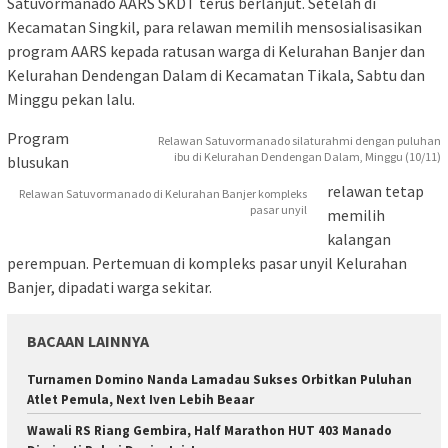
Satuvormanado AARS SKDT terus berlanjut. Setelah di
Kecamatan Singkil, para relawan memilih mensosialisasikan
program AARS kepada ratusan warga di Kelurahan Banjer dan
Kelurahan Dendengan Dalam di Kecamatan Tikala, Sabtu dan
Minggu pekan lalu.
Program
Relawan Satuvormanado silaturahmi dengan puluhan
ibu di Kelurahan Dendengan Dalam, Minggu (10/11)
blusukan
relawan tetap
Relawan Satuvormanado di Kelurahan Banjer kompleks
pasar unyil
memilih
kalangan
perempuan. Pertemuan di kompleks pasar unyil Kelurahan
Banjer, dipadati warga sekitar.
BACAAN LAINNYA
Turnamen Domino Nanda Lamadau Sukses Orbitkan Puluhan
Atlet Pemula, Next Iven Lebih Beaar
Wawali RS Riang Gembira, Half Marathon HUT 403 Manado