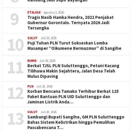
9
ETALASE
Agustus 3, 2026
Tragis Nasib Hamka Hendra, 2022 Penjabat
Gubernur Gorontalo. Ternyata 2026 Jadi
Tersangka
10
SULUT
Juli 29, 2026
Puji Tuhan PLN Turut Sukseskan Lomba
Masamper “Oikumene Bermazmur” di Sangihe
11
BUMN
Juli 29, 2026
Berkat TJSL PLN Suluttenggo, Petani Kacang
Tilihuwa Makin Sejahtera, Jalan Desa Telah
Mulus Dipaving
12
PLN
Juli 28, 2026
Korban Bencana Tamako Terhibur Berkat 125
Paket Bantuan PLN UID Suluttenggo dan
Jaminan Listrik Anda…
13
SULUT
Juli 28, 2026
Sambangi Bupati Sangihe, GM PLN Suluttenggo
Bahas Sistem Kelistrikan hingga Pemulihan
Pascabencana T…