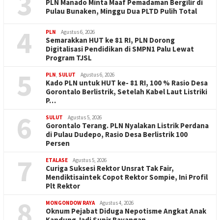
3
PLN Manado Minta Maaf Pemadaman Bergilir di
Pulau Bunaken, Minggu Dua PLTD Pulih Total
4
PLN
Agustus 6, 2026
Semarakkan HUT ke 81 RI, PLN Dorong
Digitalisasi Pendidikan di SMPN1 Palu Lewat
Program TJSL
5
PLN
,
SULUT
Agustus 6, 2026
Kado PLN untuk HUT ke- 81 RI, 100 % Rasio Desa
Gorontalo Berlistrik, Setelah Kabel Laut Listriki
P…
6
SULUT
Agustus 5, 2026
Gorontalo Terang. PLN Nyalakan Listrik Perdana
di Pulau Dudepo, Rasio Desa Berlistrik 100
Persen
7
ETALASE
Agustus 5, 2026
Curiga Suksesi Rektor Unsrat Tak Fair,
Mendiktisaintek Copot Rektor Sompie, Ini Profil
Plt Rektor
8
MONGONDOW RAYA
Agustus 4, 2026
Oknum Pejabat Diduga Nepotisme Angkat Anak
Kandung Jadi Supir Bayangan