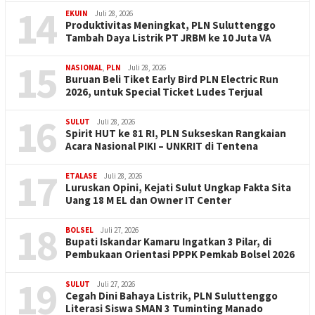
14
EKUIN
Juli 28, 2026
Produktivitas Meningkat, PLN Suluttenggo
Tambah Daya Listrik PT JRBM ke 10 Juta VA
15
NASIONAL
,
PLN
Juli 28, 2026
Buruan Beli Tiket Early Bird PLN Electric Run
2026, untuk Special Ticket Ludes Terjual
16
SULUT
Juli 28, 2026
Spirit HUT ke 81 RI, PLN Sukseskan Rangkaian
Acara Nasional PIKI – UNKRIT di Tentena
17
ETALASE
Juli 28, 2026
Luruskan Opini, Kejati Sulut Ungkap Fakta Sita
Uang 18 M EL dan Owner IT Center
18
BOLSEL
Juli 27, 2026
Bupati Iskandar Kamaru Ingatkan 3 Pilar, di
Pembukaan Orientasi PPPK Pemkab Bolsel 2026
19
SULUT
Juli 27, 2026
Cegah Dini Bahaya Listrik, PLN Suluttenggo
Literasi Siswa SMAN 3 Tuminting Manado