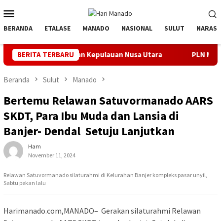
Loncat
Menu
ke
Mobile
konten
BERANDA
ETALASE
MANADO
NASIONAL
SULUT
NARASI
ksi Peralatan Kepulauan Nusa Utara
BERITA TERBARU
PLN Manado Minta Maa
Beranda
Sulut
Manado
Bertemu Relawan Satuvormanado AARS
SKDT, Para Ibu Muda dan Lansia di
Banjer- Dendal Setuju Lanjutkan
Ham
November 11, 2024
Relawan Satuvormanado silaturahmi di Kelurahan Banjer kompleks pasar unyil,
Sabtu pekan lalu
Harimanado.com,MANADO– Gerakan silaturahmi Relawan