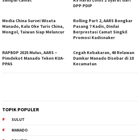
Sampai Camat
RS Harus Lolos 2 Syarat dari
DPP PDIP
Media China Survei Wisata
Rolling Part 2, AARS Bongkar
Manado, Kalu Oke Turis China,
Pasang 7 Kadis, Dinilai
Mongol, Taiwan Siap Meluncur
Berprestasi Camat Singkil
Promosi Kadisnaker
RAPBDP 2025 Mulus, AARS –
Cegah Kebakaran, 40 Relawan
Pimdekot Manado Teken KUA-
Damkar Manado Disebar di 10
PPAS
Kecamatan
TOPIK POPULER
SULUT
MANADO