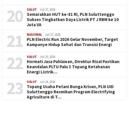
20
SULUT
Juli 27, 2026
Semarakkan HUT ke-81 RI, PLN Suluttenggo
Sukses Tingkatkan Daya Listrik PT J RBM ke 10
Juta VA
21
NASIONAL
Juli 27, 2026
PLN Electric Run 2026 Gelar November, Target
Kampanye Hidup Sehat dan Transisi Energi
22
SULUT
Juli 25, 2026
Hormati Jasa Pahlawan, Direktur Rizal Pastikan
Keandalan PLTU Palu 3 Topang Ketahanan
Energi Listrik…
23
SULUT
Juli 24, 2026
Topang Usaha Petani Bunga Krisan, PLN UID
Suluttenggo Resmikan Program Electrifying
Agriculture di T…