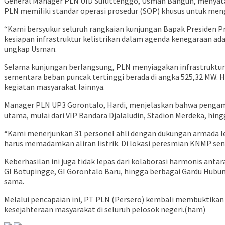
General Manager PLN UID Suluttenggo, Usman Bangun, menyatak
PLN memiliki standar operasi prosedur (SOP) khusus untuk me
“Kami bersyukur seluruh rangkaian kunjungan Bapak Presiden Pr
kesiapan infrastruktur kelistrikan dalam agenda kenegaraan ad
ungkap Usman.
Selama kunjungan berlangsung, PLN menyiagakan infrastruktur
sementara beban puncak tertinggi berada di angka 525,32 MW.
kegiatan masyarakat lainnya.
Manager PLN UP3 Gorontalo, Hardi, menjelaskan bahwa pengamanan
utama, mulai dari VIP Bandara Djalaludin, Stadion Merdeka, hing
“Kami menerjunkan 31 personel ahli dengan dukungan armada 
harus memadamkan aliran listrik. Di lokasi peresmian KNMP send
Keberhasilan ini juga tidak lepas dari kolaborasi harmonis ant
GI Botupingge, GI Gorontalo Baru, hingga berbagai Gardu Hubung
sama.
Melalui pencapaian ini, PT PLN (Persero) kembali membuktika
kesejahteraan masyarakat di seluruh pelosok negeri.(ham)