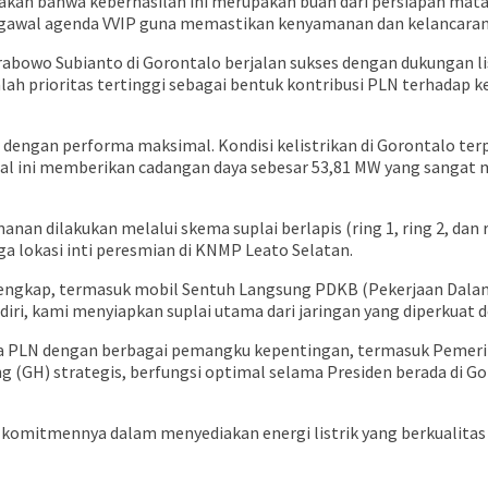
an bahwa keberhasilan ini merupakan buah dari persiapan matan
ngawal agenda VVIP guna memastikan kenyamanan dan kelancaran 
abowo Subianto di Gorontalo berjalan sukses dengan dukungan li
alah prioritas tertinggi sebagai bentuk kontribusi PLN terhadap 
 dengan performa maksimal. Kondisi kelistrikan di Gorontalo t
 Hal ini memberikan cadangan daya sebesar 53,81 MW yang sanga
 dilakukan melalui skema suplai berlapis (ring 1, ring 2, dan r
ga lokasi inti peresmian di KNMP Leato Selatan.
lengkap, termasuk mobil Sentuh Langsung PDKB (Pekerjaan Dal
iri, kami menyiapkan suplai utama dari jaringan yang diperkuat d
ara PLN dengan berbagai pemangku kepentingan, termasuk Pemerinta
 (GH) strategis, berfungsi optimal selama Presiden berada di Go
n komitmennya dalam menyediakan energi listrik yang berkualit