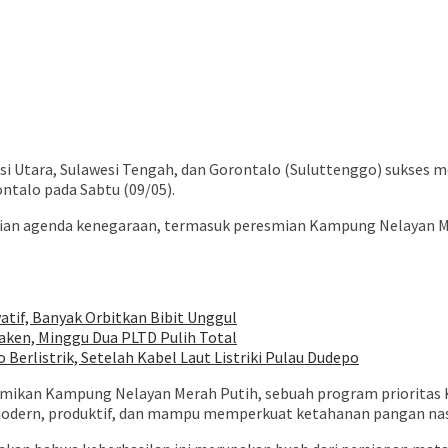
esi Utara, Sulawesi Tengah, dan Gorontalo (Suluttenggo) sukses 
ontalo pada Sabtu (09/05).
kaian agenda kenegaraan, termasuk peresmian Kampung Nelayan Me
tif, Banyak Orbitkan Bibit Unggul
ken, Minggu Dua PLTD Pulih Total
Berlistrik, Setelah Kabel Laut Listriki Pulau Dudepo
eresmikan Kampung Nelayan Merah Putih, sebuah program priorita
modern, produktif, dan mampu memperkuat ketahanan pangan nas