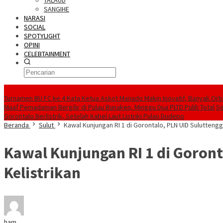
TALAUD
SANGIHE
NARASI
SOCIAL
SPOTYLIGHT
OPINI
CELEBTAINMENT
BERITA TERBARU
Turnamen BU FC ke 4 Kata Ketua Askot Manado Makin Inovatif, Banyak Orbi
Maaf Pemadaman Bergilir di Pulau Bunaken, Minggu Dua PLTD Pulih Total
Se
Gorontalo Berlistrik, Setelah Kabel Laut Listriki Pulau Dudepo
Beranda
Sulut
Kawal Kunjungan RI 1 di Gorontalo, PLN UID Sulutteng
Kawal Kunjungan RI 1 di Goron
Kelistrikan
ham