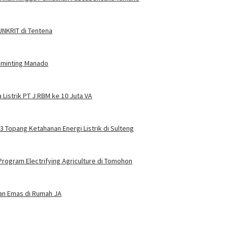
 UNKRIT di Tentena
Tuminting Manado
Listrik PT J RBM ke 10 Juta VA
 3 Topang Ketahanan Energi Listrik di Sulteng
rogram Electrifying Agriculture di Tomohon
dan Emas di Rumah JA