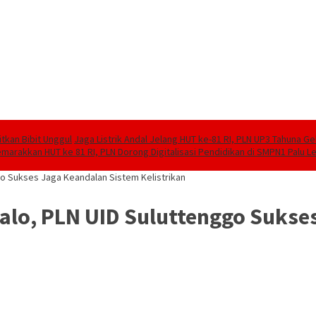
tkan Bibit Unggul
Jaga Listrik Andal Jelang HUT ke-81 RI, PLN UP3 Tahuna G
marakkan HUT ke 81 RI, PLN Dorong Digitalisasi Pendidikan di SMPN1 Palu 
go Sukses Jaga Keandalan Sistem Kelistrikan
talo, PLN UID Suluttenggo Sukse