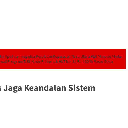
elar Apel dan Inspeksi Peralatan Kepulauan Nusa Utara
PLN Manado Minta
Lewat Program TJSL
Kado PLN untuk HUT ke- 81 RI, 100 % Rasio Desa
s Jaga Keandalan Sistem