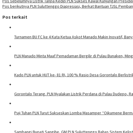
Pos sebelumnya
Listrik Tanpa Kedip PLN Sukses Kawal Kunjungan Preside
Pos berikutnya
PLN Suluttenggo Diapresiasi, Berkat Bantuan TJSL Pemba
Pos terkait
Turnamen BU FC ke 4 Kata Ketua Askot Manado Makin Inovatif, Bany
PLN Manado Minta Maaf Pemadaman Bergilir di Pulau Bunaken, Mingg
Kado PLN untuk HUT ke- 81 RI, 100 % Rasio Desa Gorontalo Berlistrik
Gorontalo Terang. PLN Nyalakan Listrik Perdana di Pulau Dudepo, Ra
Puji Tuhan PLN Turut Sukseskan Lomba Masamper “Oikumene Berm
Sambangi Bupati Sangihe, GM PLN Suluttenggo Bahas Sistem Kelis