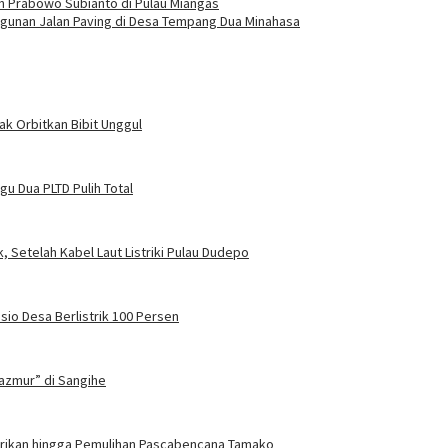
n Prabowo Subianto di Pulau Miangas
ngunan Jalan Paving di Desa Tempang Dua Minahasa
ak Orbitkan Bibit Unggul
u Dua PLTD Pulih Total
, Setelah Kabel Laut Listriki Pulau Dudepo
sio Desa Berlistrik 100 Persen
azmur” di Sangihe
trikan hingga Pemulihan Pascabencana Tamako