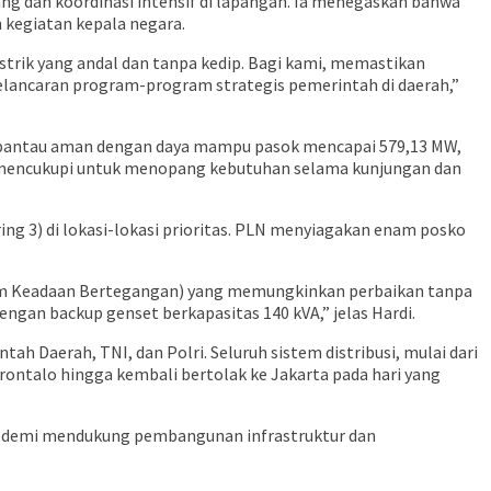
g dan koordinasi intensif di lapangan. Ia menegaskan bahwa
kegiatan kepala negara.
strik yang andal dan tanpa kedip. Bagi kami, memastikan
kelancaran program-program strategis pemerintah di daerah,”
erpantau aman dengan daya mampu pasok mencapai 579,13 MW,
t mencukupi untuk menopang kebutuhan selama kunjungan dan
ing 3) di lokasi-lokasi prioritas. PLN menyiagakan enam posko
am Keadaan Bertegangan) yang memungkinkan perbaikan tanpa
engan backup genset berkapasitas 140 kVA,” jelas Hardi.
h Daerah, TNI, dan Polri. Seluruh sistem distribusi, mulai dari
rontalo hingga kembali bertolak ke Jakarta pada hari yang
as demi mendukung pembangunan infrastruktur dan