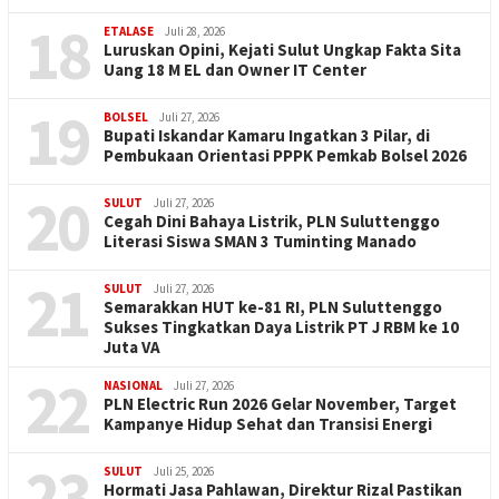
18
ETALASE
Juli 28, 2026
Luruskan Opini, Kejati Sulut Ungkap Fakta Sita
Uang 18 M EL dan Owner IT Center
19
BOLSEL
Juli 27, 2026
Bupati Iskandar Kamaru Ingatkan 3 Pilar, di
Pembukaan Orientasi PPPK Pemkab Bolsel 2026
20
SULUT
Juli 27, 2026
Cegah Dini Bahaya Listrik, PLN Suluttenggo
Literasi Siswa SMAN 3 Tuminting Manado
21
SULUT
Juli 27, 2026
Semarakkan HUT ke-81 RI, PLN Suluttenggo
Sukses Tingkatkan Daya Listrik PT J RBM ke 10
Juta VA
22
NASIONAL
Juli 27, 2026
PLN Electric Run 2026 Gelar November, Target
Kampanye Hidup Sehat dan Transisi Energi
23
SULUT
Juli 25, 2026
Hormati Jasa Pahlawan, Direktur Rizal Pastikan