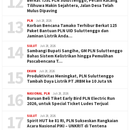
12
Berkat TJSL PLN Suluttenggo, Petani Kacang
Tilihuwa Makin Sejahtera, Jalan Desa Telah
Mulus Dipaving
13
PLN
Juli 28, 2026
Korban Bencana Tamako Terhibur Berkat 125
Paket Bantuan PLN UID Suluttenggo dan
Jaminan Listrik Anda…
14
SULUT
Juli 28, 2026
Sambangi Bupati Sangihe, GM PLN Suluttenggo
Bahas Sistem Kelistrikan hingga Pemulihan
Pascabencana T…
15
EKUIN
Juli 28, 2026
Produktivitas Meningkat, PLN Suluttenggo
Tambah Daya Listrik PT JRBM ke 10 Juta VA
16
NASIONAL
,
PLN
Juli 28, 2026
Buruan Beli Tiket Early Bird PLN Electric Run
2026, untuk Special Ticket Ludes Terjual
17
SULUT
Juli 28, 2026
Spirit HUT ke 81 RI, PLN Sukseskan Rangkaian
Acara Nasional PIKI – UNKRIT di Tentena