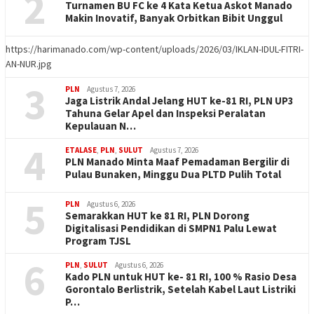
2
Turnamen BU FC ke 4 Kata Ketua Askot Manado
Makin Inovatif, Banyak Orbitkan Bibit Unggul
https://harimanado.com/wp-content/uploads/2026/03/IKLAN-IDUL-FITRI-
AN-NUR.jpg
3
PLN
Agustus 7, 2026
Jaga Listrik Andal Jelang HUT ke-81 RI, PLN UP3
Tahuna Gelar Apel dan Inspeksi Peralatan
Kepulauan N…
4
ETALASE
,
PLN
,
SULUT
Agustus 7, 2026
PLN Manado Minta Maaf Pemadaman Bergilir di
Pulau Bunaken, Minggu Dua PLTD Pulih Total
5
PLN
Agustus 6, 2026
Semarakkan HUT ke 81 RI, PLN Dorong
Digitalisasi Pendidikan di SMPN1 Palu Lewat
Program TJSL
6
PLN
,
SULUT
Agustus 6, 2026
Kado PLN untuk HUT ke- 81 RI, 100 % Rasio Desa
Gorontalo Berlistrik, Setelah Kabel Laut Listriki
P…