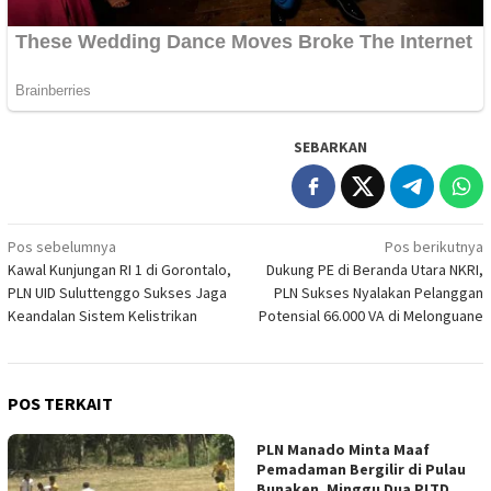
SEBARKAN
Navigasi
Pos sebelumnya
Pos berikutnya
Kawal Kunjungan RI 1 di Gorontalo,
Dukung PE di Beranda Utara NKRI,
pos
PLN UID Suluttenggo Sukses Jaga
PLN Sukses Nyalakan Pelanggan
Keandalan Sistem Kelistrikan
Potensial 66.000 VA di Melonguane
POS TERKAIT
PLN Manado Minta Maaf
Pemadaman Bergilir di Pulau
Bunaken, Minggu Dua PLTD