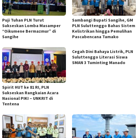
Puji Tuhan PLN Turut
Sambangi Bupati Sangihe, GM
Sukseskan Lomba Masamper
PLN Suluttenggo Bahas Sistem
“Oikumene Bermazmur” di
Kelistrikan hingga Pemulihan
Sangihe
Pascabencana Tamako
Cegah Dini Bahaya Listrik, PLN
Suluttenggo Literasi Siswa
SMAN 3 Tuminting Manado
Spirit HUT ke 81 RI, PLN
Sukseskan Rangkaian Acara
Nasional PIKI – UNKRIT di
Tentena