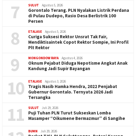
7
SULUT
Agustus 5, 2026
Gorontalo Terang. PLN Nyalakan Listrik Perdana
di Pulau Dudepo, Rasio Desa Berlistrik 100
Persen
8
ETALASE
Agustus 5, 2026
Curiga Suksesi Rektor Unsrat Tak Fair,
Mendiktisaintek Copot Rektor Sompie, Ini Profil
Plt Rektor
9
MONGONDOW RAYA
Agustus 4, 2026
Oknum Pejabat Diduga Nepotisme Angkat Anak
Kandung Jadi Supir Bayangan
10
ETALASE
Agustus 3, 2026
Tragis Nasib Hamka Hendra, 2022 Penjabat
Gubernur Gorontalo. Ternyata 2026 Jadi
Tersangka
11
SULUT
Juli 29, 2026
Puji Tuhan PLN Turut Sukseskan Lomba
Masamper “Oikumene Bermazmur” di Sangihe
BUMN
Juli 29, 2026