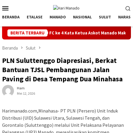
Loncat
Menu
ke
Mobile
konten
BERANDA
ETALASE
MANADO
NASIONAL
SULUT
NARASI
 BU FC ke 4 Kata Ketua Askot Manado Makin Inovatif, Banyak Orb
BERITA TERBARU
Beranda
Sulut
PLN Suluttenggo Diapresiasi, Berkat
Bantuan TJSL Pembangunan Jalan
Paving di Desa Tempang Dua Minahasa
Ham
Mei 12, 2026
Harimanado.com,Minahasa- PT PLN (Persero) Unit Induk
Distribusi (UID) Sulawesi Utara, Sulawesi Tengah, dan
Gorontalo (Suluttenggo) melalui Unit Pelaksana Pelayanan
Pelanggan (UP3) Manado, merealisasikan komitmen