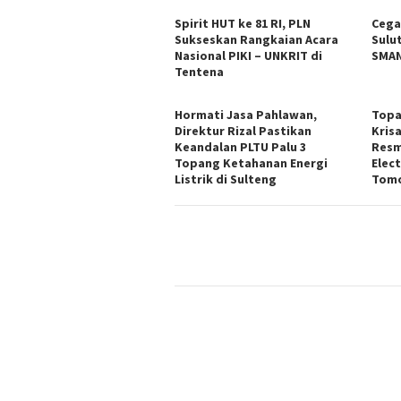
Spirit HUT ke 81 RI, PLN
Cega
Sukseskan Rangkaian Acara
Sulu
Nasional PIKI – UNKRIT di
SMAN
Tentena
Hormati Jasa Pahlawan,
Topa
Direktur Rizal Pastikan
Kris
Keandalan PLTU Palu 3
Resm
Topang Ketahanan Energi
Elect
Listrik di Sulteng
Tom