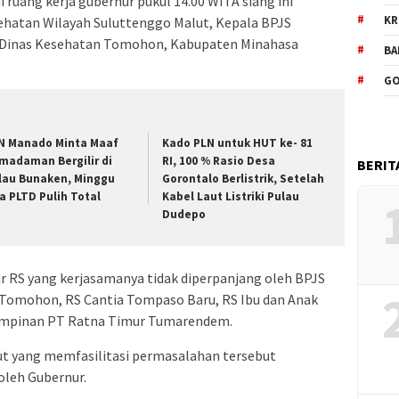
ruang kerja gubernur pukul 14.00 WITA siang ini
KR
hatan Wilayah Suluttenggo Malut, Kepala BPJS
 Dinas Kesehatan Tomohon, Kabupaten Minahasa
BA
GO
N Manado Minta Maaf
Kado PLN untuk HUT ke- 81
madaman Bergilir di
RI, 100 % Rasio Desa
BERIT
lau Bunaken, Minggu
Gorontalo Berlistrik, Setelah
a PLTD Pulih Total
Kabel Laut Listriki Pulau
Dudepo
tur RS yang kerjasamanya tidak diperpanjang oleh BPJS
 Tomohon, RS Cantia Tompaso Baru, RS Ibu dan Anak
impinan PT Ratna Timur Tumarendem.
 yang memfasilitasi permasalahan tersebut
leh Gubernur.