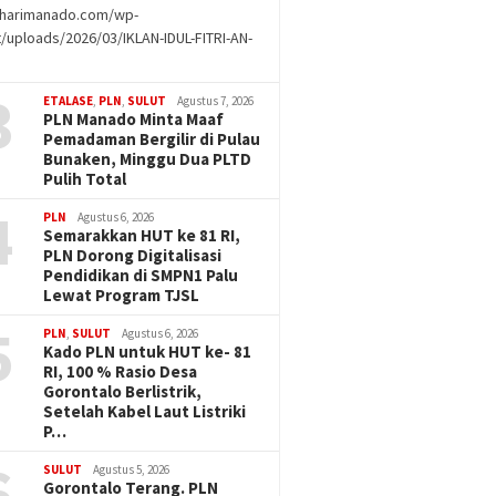
//harimanado.com/wp-
/uploads/2026/03/IKLAN-IDUL-FITRI-AN-
g
3
ETALASE
,
PLN
,
SULUT
Agustus 7, 2026
PLN Manado Minta Maaf
Pemadaman Bergilir di Pulau
Bunaken, Minggu Dua PLTD
Pulih Total
4
PLN
Agustus 6, 2026
Semarakkan HUT ke 81 RI,
PLN Dorong Digitalisasi
Pendidikan di SMPN1 Palu
Lewat Program TJSL
5
PLN
,
SULUT
Agustus 6, 2026
Kado PLN untuk HUT ke- 81
RI, 100 % Rasio Desa
Gorontalo Berlistrik,
Setelah Kabel Laut Listriki
P…
6
SULUT
Agustus 5, 2026
Gorontalo Terang. PLN