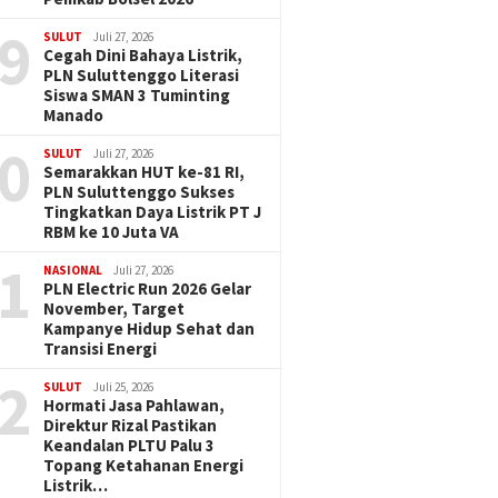
9
SULUT
Juli 27, 2026
Cegah Dini Bahaya Listrik,
PLN Suluttenggo Literasi
Siswa SMAN 3 Tuminting
Manado
0
SULUT
Juli 27, 2026
Semarakkan HUT ke-81 RI,
PLN Suluttenggo Sukses
Tingkatkan Daya Listrik PT J
RBM ke 10 Juta VA
1
NASIONAL
Juli 27, 2026
PLN Electric Run 2026 Gelar
November, Target
Kampanye Hidup Sehat dan
Transisi Energi
2
SULUT
Juli 25, 2026
Hormati Jasa Pahlawan,
Direktur Rizal Pastikan
Keandalan PLTU Palu 3
Topang Ketahanan Energi
Listrik…