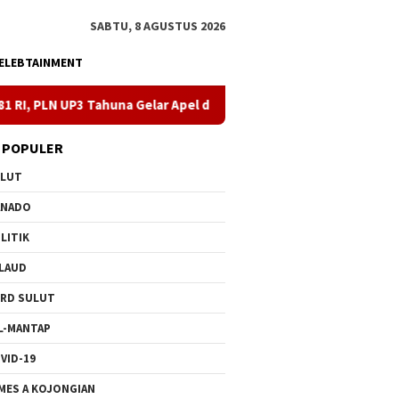
SABTU, 8 AGUSTUS 2026
ELEBTAINMENT
huna Gelar Apel dan Inspeksi Peralatan Kepulauan Nusa Utara
 POPULER
ULUT
ANADO
LITIK
LAUD
RD SULUT
L-MANTAP
VID-19
MES A KOJONGIAN