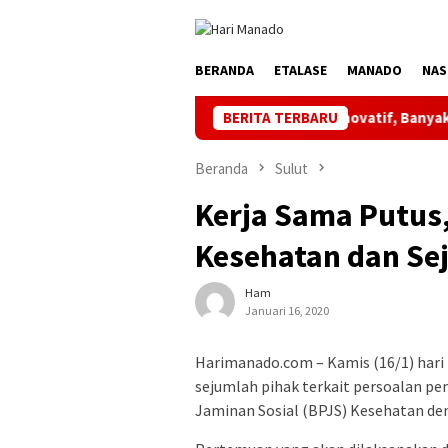
Loncat
ke
konten
BERANDA
ETALASE
MANADO
NAS
ata Ketua Askot Manado Makin Inovatif, Banyak Orbitkan Bibit U
BERITA TERBARU
Beranda
Sulut
Kerja Sama Putus
Kesehatan dan Se
Ham
Januari 16, 2020
Harimanado.com – Kamis (16/1) hari
sejumlah pihak terkait persoalan p
Jaminan Sosial (BPJS) Kesehatan de