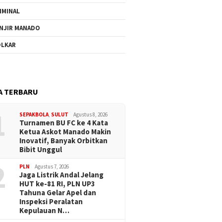
IMINAL
NJIR MANADO
LKAR
A TERBARU
1
SEPAKBOLA
,
SULUT
Agustus 8, 2026
Turnamen BU FC ke 4 Kata
Ketua Askot Manado Makin
Inovatif, Banyak Orbitkan
Bibit Unggul
2
PLN
Agustus 7, 2026
Jaga Listrik Andal Jelang
HUT ke-81 RI, PLN UP3
Tahuna Gelar Apel dan
Inspeksi Peralatan
Kepulauan N…