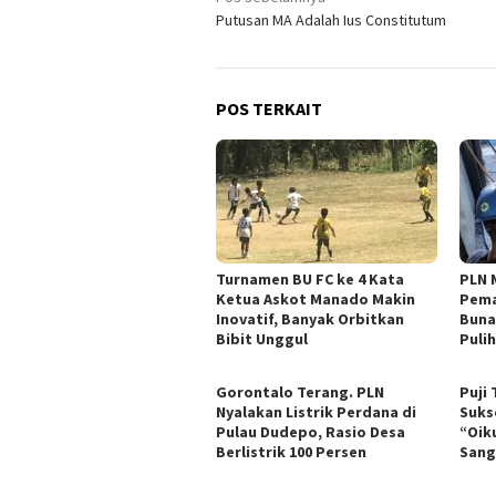
Navigasi
Putusan MA Adalah Ius Constitutum
pos
POS TERKAIT
Turnamen BU FC ke 4 Kata
PLN 
Ketua Askot Manado Makin
Pema
Inovatif, Banyak Orbitkan
Buna
Bibit Unggul
Pulih
Gorontalo Terang. PLN
Puji
Nyalakan Listrik Perdana di
Suks
Pulau Dudepo, Rasio Desa
“Oik
Berlistrik 100 Persen
Sang