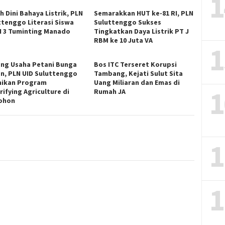
1
h Dini Bahaya Listrik, PLN
Semarakkan HUT ke-81 RI, PLN
ttenggo Literasi Siswa
Suluttenggo Sukses
 3 Tuminting Manado
Tingkatkan Daya Listrik PT J
RBM ke 10 Juta VA
1
ng Usaha Petani Bunga
Bos ITC Terseret Korupsi
an, PLN UID Suluttenggo
Tambang, Kejati Sulut Sita
ikan Program
Uang Miliaran dan Emas di
1
rifying Agriculture di
Rumah JA
ohon
1
1