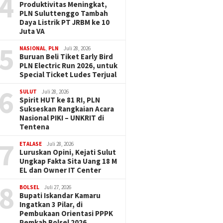
4
Produktivitas Meningkat,
PLN Suluttenggo Tambah
Daya Listrik PT JRBM ke 10
Juta VA
5
NASIONAL
,
PLN
Juli 28, 2026
Buruan Beli Tiket Early Bird
PLN Electric Run 2026, untuk
Special Ticket Ludes Terjual
6
SULUT
Juli 28, 2026
Spirit HUT ke 81 RI, PLN
Sukseskan Rangkaian Acara
Nasional PIKI – UNKRIT di
Tentena
7
ETALASE
Juli 28, 2026
Luruskan Opini, Kejati Sulut
Ungkap Fakta Sita Uang 18 M
EL dan Owner IT Center
8
BOLSEL
Juli 27, 2026
Bupati Iskandar Kamaru
Ingatkan 3 Pilar, di
Pembukaan Orientasi PPPK
Pemkab Bolsel 2026