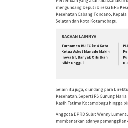
Pertemuan yang akan dilaksanakan di 
mengundang Deputi Direksi BPS Kese
Kesehatan Cabang Tondano, Kepala
Selatan dan Kota Kotamobagu.
BACAAN LAINNYA
Turnamen BU FC ke 4 Kata
PL
Ketua Askot Manado Makin
Pe
Inovatif, Banyak Orbitkan
Pu
Bibit Unggul
Du
Selain itu juga, diundang para Direk
Kesehatan. Seperti RS Gunung Maria
Kasih Fatima Kotamobagu hingga p
Anggota DPRD Sulut Wenny Lumentut
membenarkan adanya pemanggilan o