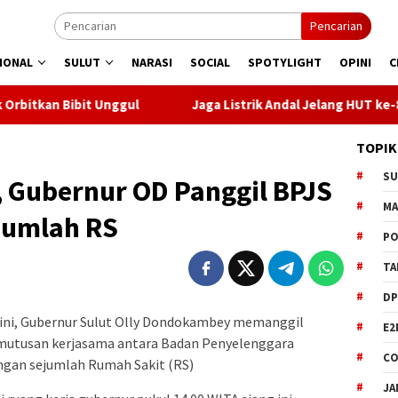
Pencarian
IONAL
SULUT
NARASI
SOCIAL
SPOTYLIGHT
OPINI
C
nggul
Jaga Listrik Andal Jelang HUT ke-81 RI, PLN UP3 Ta
TOPIK
S
, Gubernur OD Panggil BPJS
M
jumlah RS
PO
TA
DP
 ini, Gubernur Sulut Olly Dondokambey memanggil
E2
emutusan kerjasama antara Badan Penyelenggara
CO
ngan sejumlah Rumah Sakit (RS)
JA