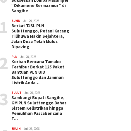
Sukseskan Lomba Masamper
“Oikumene Bermazmur” di
Sangihe
1
BUMN
Juli 29, 2026
Berkat TJSL PLN
Suluttenggo, Petani Kacang
Tilihuwa Makin Sejahtera,
Jalan Desa Telah Mulus
Dipaving
2
PLN
Juli 28, 2026
Korban Bencana Tamako
Terhibur Berkat 125 Paket
Bantuan PLN UID
Suluttenggo dan Jaminan
Listrik Anda…
3
SULUT
Juli 28, 2026
Sambangi Bupati Sangihe,
GM PLN Suluttenggo Bahas
Sistem Kelistrikan hingga
Pemulihan Pascabencana
T…
EKUIN
Juli 28, 2026