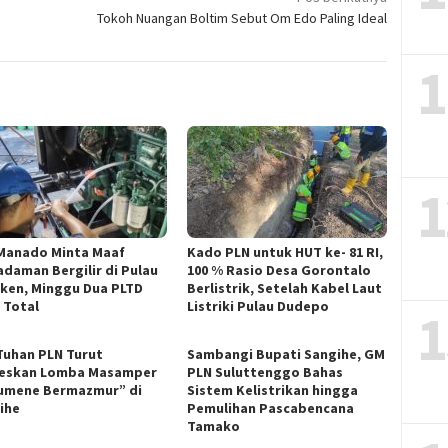
Tokoh Nuangan Boltim Sebut Om Edo Paling Ideal
1
1
Manado Minta Maaf
Kado PLN untuk HUT ke- 81 RI,
daman Bergilir di Pulau
100 % Rasio Desa Gorontalo
ken, Minggu Dua PLTD
Berlistrik, Setelah Kabel Laut
 Total
Listriki Pulau Dudepo
1
 Tuhan PLN Turut
Sambangi Bupati Sangihe, GM
eskan Lomba Masamper
PLN Suluttenggo Bahas
umene Bermazmur” di
Sistem Kelistrikan hingga
ihe
Pemulihan Pascabencana
Tamako