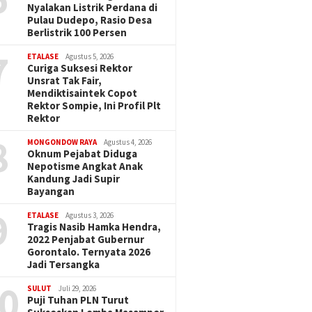
Nyalakan Listrik Perdana di
Pulau Dudepo, Rasio Desa
Berlistrik 100 Persen
7
ETALASE
Agustus 5, 2026
Curiga Suksesi Rektor
Unsrat Tak Fair,
Mendiktisaintek Copot
Rektor Sompie, Ini Profil Plt
Rektor
8
MONGONDOW RAYA
Agustus 4, 2026
Oknum Pejabat Diduga
Nepotisme Angkat Anak
Kandung Jadi Supir
Bayangan
9
ETALASE
Agustus 3, 2026
Tragis Nasib Hamka Hendra,
2022 Penjabat Gubernur
Gorontalo. Ternyata 2026
Jadi Tersangka
0
SULUT
Juli 29, 2026
Puji Tuhan PLN Turut