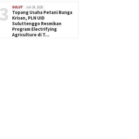
3
SULUT
Juli 24, 2026
Topang Usaha Petani Bunga
Krisan, PLN UID
Suluttenggo Resmikan
Program Electrifying
Agriculture di T…