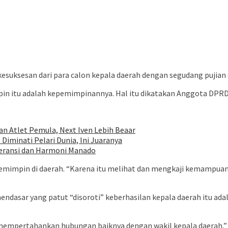
suksesan dari para calon kepala daerah dengan segudang pujian 
n itu adalah kepemimpinannya. Hal itu dikatakan Anggota DPRD 
 Atlet Pemula, Next Iven Lebih Beaar
iminati Pelari Dunia, Ini Juaranya
leransi dan Harmoni Manado
emimpin di daerah. “Karena itu melihat dan mengkaji kemampuan
 mendasar yang patut “disoroti” keberhasilan kepala daerah itu a
mpertahankan hubungan baiknya dengan wakil kepala daerah,” sin