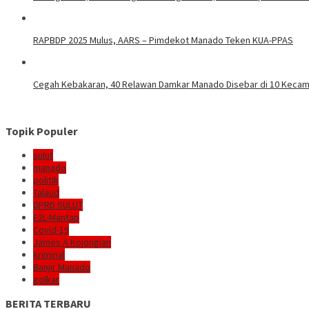
RAPBDP 2025 Mulus, AARS – Pimdekot Manado Teken KUA-PPAS
Cegah Kebakaran, 40 Relawan Damkar Manado Disebar di 10 Keca
Topik Populer
sulut
manado
politik
Talaud
DPRD SULUT
E2L-Mantap
Covid-19
James A Kojongian
kriminal
Banjir Manado
golkar
BERITA TERBARU