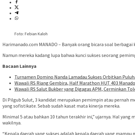
Foto: Febian Kaloh
Harimanado.com MANADO – Banyak orang bicara soal berbagai ke
Namun mereka kadang lupa bahwa kunci sukses seorang pemimpi
Bacaan Lainnya
Turnamen Domino Nanda Lamadau Sukses Orbitkan Puluhan
Wawali RS Riang Gembira, Half Marathon HUT 403 Manado D
Wawali RS Salut Bukber yang Digagas APM, Cerminkan To
Di Pilgub Sulut, 3 kandidat merupakan pemimpin atau pernah m
yang sofistikate. Sebab sudah kasat mata kinerja mereka.
Minimal 5 atau bahkan 10 tahun terakhir ini,” ujarnya. Hal yang
wakilnya.
“Kepala daerah yang sukses adalah kepala daerah yang mampu me