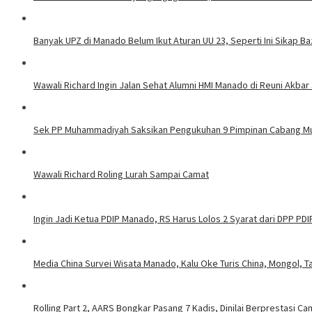
Banyak UPZ di Manado Belum Ikut Aturan UU 23, Seperti Ini Sikap 
Wawali Richard Ingin Jalan Sehat Alumni HMI Manado di Reuni Akbar 
Sek PP Muhammadiyah Saksikan Pengukuhan 9 Pimpinan Cabang 
Wawali Richard Roling Lurah Sampai Camat
Ingin Jadi Ketua PDIP Manado, RS Harus Lolos 2 Syarat dari DPP PDI
Media China Survei Wisata Manado, Kalu Oke Turis China, Mongol, T
Rolling Part 2, AARS Bongkar Pasang 7 Kadis, Dinilai Berprestasi C