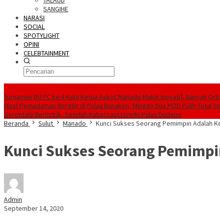
TALAUD
SANGIHE
NARASI
SOCIAL
SPOTYLIGHT
OPINI
CELEBTAINMENT
BERITA TERBARU
Turnamen BU FC ke 4 Kata Ketua Askot Manado Makin Inovatif, Banyak Orbi
Maaf Pemadaman Bergilir di Pulau Bunaken, Minggu Dua PLTD Pulih Total
Se
Gorontalo Berlistrik, Setelah Kabel Laut Listriki Pulau Dudepo
Beranda
Sulut
Manado
Kunci Sukses Seorang Pemimpin Adalah 
Kunci Sukses Seorang Pemimp
Admin
September 14, 2020