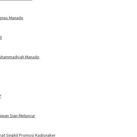
Baznas Manado
3
Muhammadiyah Manado
P
aiwan Siap Meluncur
amat Singkil Promosi Kadisnaker