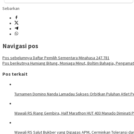
Sebarkan
Navigasi pos
Pos sebelumnya
Daftar Pemilih Sementara Minahasa 247.781
Pos berikutnya
Humiang Bitung, Moniaga Minut, Boltim Bahagia, Pengamat
Pos terkait
Turnamen Domino Nanda Lamadau Sukses Orbitkan Puluhan Atlet Pe
Wawali RS Riang Gembira, Half Marathon HUT 403 Manado Diminati Pel
Wawali RS Salut Bukber yang Digagas APM, Cerminkan Toleransi d