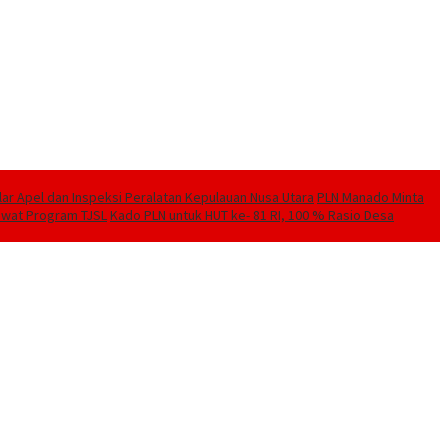
elar Apel dan Inspeksi Peralatan Kepulauan Nusa Utara
PLN Manado Minta
Lewat Program TJSL
Kado PLN untuk HUT ke- 81 RI, 100 % Rasio Desa