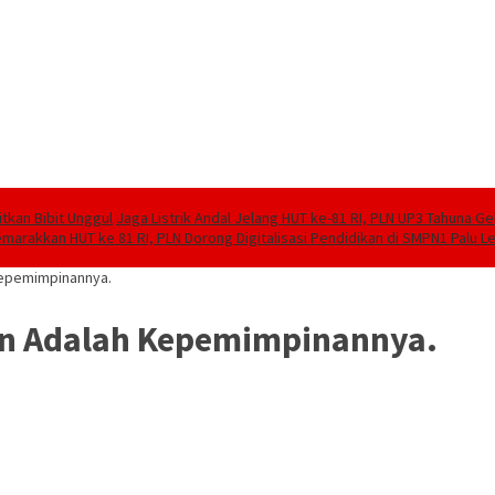
tkan Bibit Unggul
Jaga Listrik Andal Jelang HUT ke-81 RI, PLN UP3 Tahuna G
marakkan HUT ke 81 RI, PLN Dorong Digitalisasi Pendidikan di SMPN1 Palu 
Kepemimpinannya.
in Adalah Kepemimpinannya.