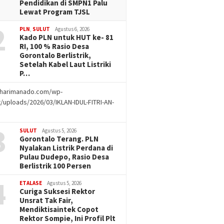
Pendidikan di SMPN1 Palu
Lewat Program TJSL
2
PLN
,
SULUT
Agustus 6, 2026
Kado PLN untuk HUT ke- 81
RI, 100 % Rasio Desa
Gorontalo Berlistrik,
Setelah Kabel Laut Listriki
P…
//harimanado.com/wp-
/uploads/2026/03/IKLAN-IDUL-FITRI-AN-
g
3
SULUT
Agustus 5, 2026
Gorontalo Terang. PLN
Nyalakan Listrik Perdana di
Pulau Dudepo, Rasio Desa
Berlistrik 100 Persen
4
ETALASE
Agustus 5, 2026
Curiga Suksesi Rektor
Unsrat Tak Fair,
Mendiktisaintek Copot
Rektor Sompie, Ini Profil Plt