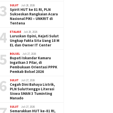
3
SULUT
Juli 28, 2026
Spirit HUT ke 81 RI, PLN
Sukseskan Rangkaian Acara
Nasional PIKI – UNKRIT di
Tentena
4
ETALASE
Juli 28, 2026
Luruskan Opini, Kejati Sulut
Ungkap Fakta Sita Uang 18 M
EL dan Owner IT Center
5
BOLSEL
Juli 27, 2026
Bupati Iskandar Kamaru
Ingatkan 3 Pilar, di
Pembukaan Orientasi PPPK
Pemkab Bolsel 2026
6
SULUT
Juli 27, 2026
Cegah Dini Bahaya Listrik,
PLN Suluttenggo Literasi
Siswa SMAN 3 Tuminting
Manado
7
SULUT
Juli 27, 2026
Semarakkan HUT ke-81 RI,