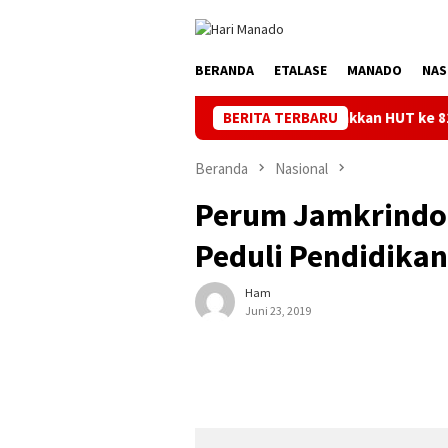
Loncat
ke
konten
BERANDA
ETALASE
MANADO
NAS
Semarakkan HUT ke 81 RI, PLN Dorong Dig
BERITA TERBARU
Beranda
Nasional
Perum Jamkrindo 
Peduli Pendidikan
Ham
Juni 23, 2019