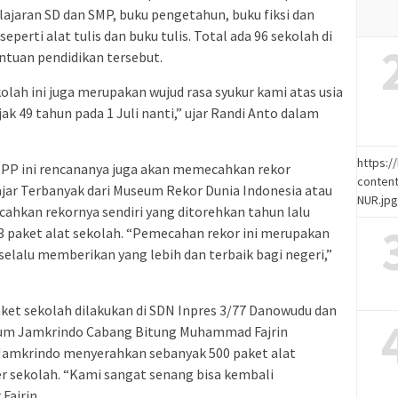
elajaran SD dan SMP, buku pengetahun, buku fiksi dan
erti alat tulis dan buku tulis. Total ada 96 sekolah di
ntuan pendidikan tersebut.
lah ini juga merupakan wujud rasa syukur kami atas usia
 49 tahun pada 1 Juli nanti,” ujar Randi Anto dalam
https:
JPP ini rencananya juga akan memecahkan rekor
content
jar Terbanyak dari Museum Rekor Dunia Indonesia atau
NUR.jp
kan rekornya sendiri yang ditorehkan tahun lalu
paket alat sekolah. “Pemecahan rekor ini merupakan
 selalu memberikan yang lebih dan terbaik bagi negeri,”
ket sekolah dilakukan di SDN Inpres 3/77 Danowudu dan
rum Jamkrindo Cabang Bitung Muhammad Fajrin
amkrindo menyerahkan sebanyak 500 paket alat
r sekolah. “Kami sangat senang bisa kembali
Fajrin.