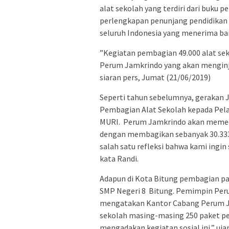
alat sekolah yang terdiri dari buku p
perlengkapan penunjang pendidikan sep
seluruh Indonesia yang menerima ba
”Kegiatan pembagian 49.000 alat seko
Perum Jamkrindo yang akan menginjak
siaran pers, Jumat (21/06/2019)
Seperti tahun sebelumnya, gerakan 
Pembagian Alat Sekolah kepada Pela
MURI. Perum Jamkrindo akan memecah
dengan membagikan sebanyak 30.333 
salah satu refleksi bahwa kami ingin
kata Randi.
Adapun di Kota Bitung pembagian pa
SMP Negeri 8 Bitung. Pemimpin Pe
mengatakan Kantor Cabang Perum J
sekolah masing-masing 250 paket pe
mengadakan kegiatan sosial ini,” ujar 