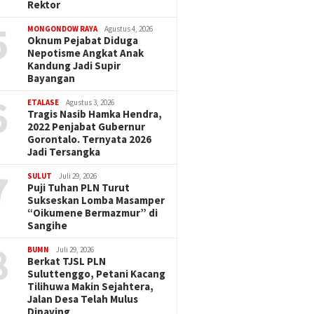
Rektor
5
MONGONDOW RAYA
Agustus 4, 2026
Oknum Pejabat Diduga
Nepotisme Angkat Anak
Kandung Jadi Supir
Bayangan
6
ETALASE
Agustus 3, 2026
Tragis Nasib Hamka Hendra,
2022 Penjabat Gubernur
Gorontalo. Ternyata 2026
Jadi Tersangka
7
SULUT
Juli 29, 2026
Puji Tuhan PLN Turut
Sukseskan Lomba Masamper
“Oikumene Bermazmur” di
Sangihe
8
BUMN
Juli 29, 2026
Berkat TJSL PLN
Suluttenggo, Petani Kacang
Tilihuwa Makin Sejahtera,
Jalan Desa Telah Mulus
Dipaving