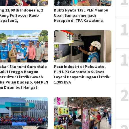
g 11/08 di Indonesia, 2
Bukti Nyata TJSL PLN Mampu
 Kung Fu Soccer Raub
Ubah Sampah menjadi
apatan 1,
Harapan di TPA Kawatuna
1
1
pkan Ekonomi Gorontalo
Pacu Industri di Pohuwato,
Suluttenggo Bangun
PLN UP3 Gorontalo Sukses
astruktur Listrik Bawah
Layani Penyambungan Listrik
 ke Pulau Dudepo, GM PLN
1.385 kVA
2
n Disambut Hangat