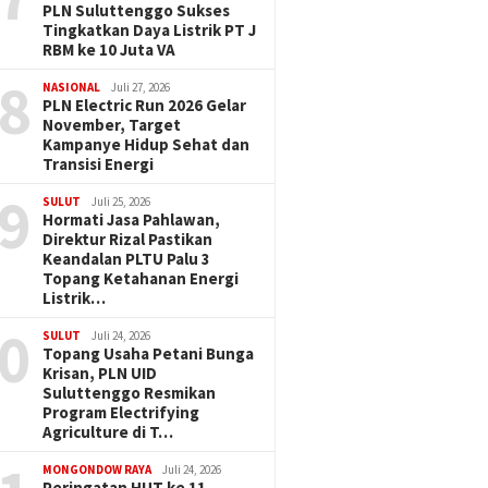
PLN Suluttenggo Sukses
Tingkatkan Daya Listrik PT J
RBM ke 10 Juta VA
8
NASIONAL
Juli 27, 2026
PLN Electric Run 2026 Gelar
November, Target
Kampanye Hidup Sehat dan
Transisi Energi
9
SULUT
Juli 25, 2026
Hormati Jasa Pahlawan,
Direktur Rizal Pastikan
Keandalan PLTU Palu 3
Topang Ketahanan Energi
Listrik…
0
SULUT
Juli 24, 2026
Topang Usaha Petani Bunga
Krisan, PLN UID
Suluttenggo Resmikan
Program Electrifying
Agriculture di T…
MONGONDOW RAYA
Juli 24, 2026
Peringatan HUT ke 11