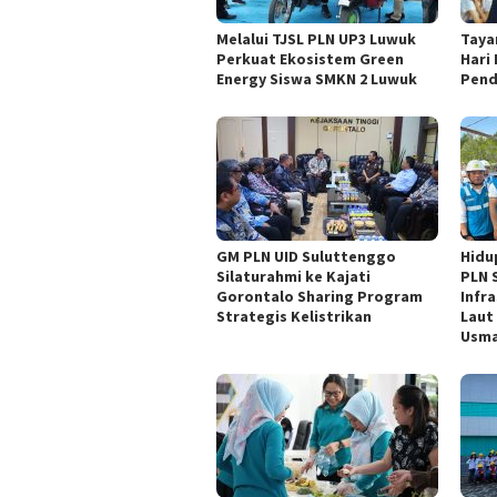
Melalui TJSL PLN UP3 Luwuk
Tayan
Perkuat Ekosistem Green
Hari
Energy Siswa SMKN 2 Luwuk
Pend
GM PLN UID Suluttenggo
Hidu
Silaturahmi ke Kajati
PLN 
Gorontalo Sharing Program
Infr
Strategis Kelistrikan
Laut
Usma