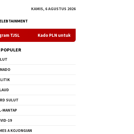
KAMIS, 6 AGUSTUS 2026
ELEBTAINMENT
ado PLN untuk HUT ke- 81 RI, 100 % Rasio Desa Gorontalo Berlistr
 POPULER
ULUT
ANADO
LITIK
LAUD
RD SULUT
L-MANTAP
VID-19
MES A KOJONGIAN