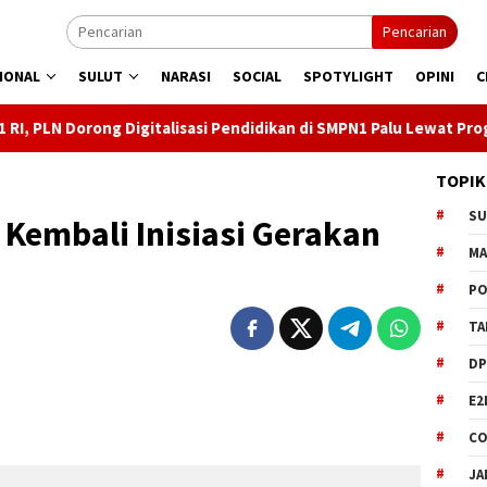
Pencarian
IONAL
SULUT
NARASI
SOCIAL
SPOTYLIGHT
OPINI
C
italisasi Pendidikan di SMPN1 Palu Lewat Program TJSL
K
TOPIK
S
Kembali Inisiasi Gerakan
M
PO
TA
DP
E2
CO
JA