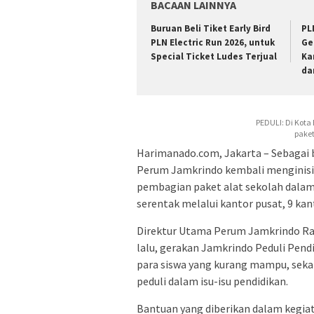
BACAAN LAINNYA
Buruan Beli Tiket Early Bird
PL
PLN Electric Run 2026, untuk
Ge
Special Ticket Ludes Terjual
Ka
da
PEDULI: Di Kota
paket
Harimanado.com, Jakarta – Sebagai 
Perum Jamkrindo kembali menginisia
pembagian paket alat sekolah dalam
serentak melalui kantor pusat, 9 ka
Direktur Utama Perum Jamkrindo Ra
lalu, gerakan Jamkrindo Peduli Pend
para siswa yang kurang mampu, sek
peduli dalam isu-isu pendidikan.
Bantuan yang diberikan dalam kegiat