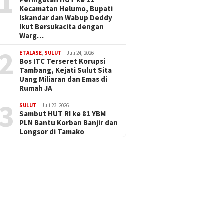
1
Kecamatan Helumo, Bupati
Iskandar dan Wabup Deddy
Ikut Bersukacita dengan
Warg…
2
ETALASE
,
SULUT
Juli 24, 2026
Bos ITC Terseret Korupsi
Tambang, Kejati Sulut Sita
Uang Miliaran dan Emas di
Rumah JA
3
SULUT
Juli 23, 2026
Sambut HUT RI ke 81 YBM
PLN Bantu Korban Banjir dan
Longsor di Tamako