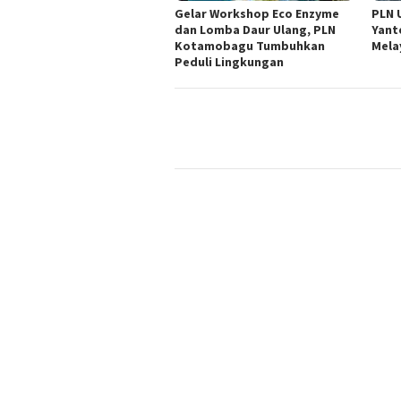
Gelar Workshop Eco Enzyme
PLN 
dan Lomba Daur Ulang, PLN
Yant
Kotamobagu Tumbuhkan
Mela
Peduli Lingkungan