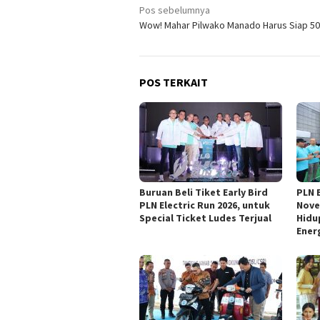
Navigasi
Pos sebelumnya
Wow! Mahar Pilwako Manado Harus Siap 50 
pos
POS TERKAIT
Buruan Beli Tiket Early Bird
PLN E
PLN Electric Run 2026, untuk
Nove
Special Ticket Ludes Terjual
Hidu
Ener