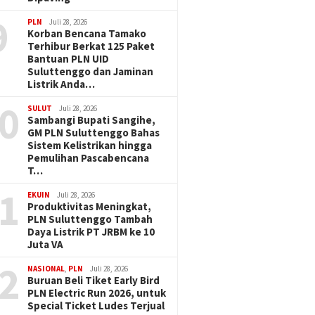
9
PLN
Juli 28, 2026
Korban Bencana Tamako
Terhibur Berkat 125 Paket
Bantuan PLN UID
Suluttenggo dan Jaminan
Listrik Anda…
0
SULUT
Juli 28, 2026
Sambangi Bupati Sangihe,
GM PLN Suluttenggo Bahas
Sistem Kelistrikan hingga
Pemulihan Pascabencana
T…
1
EKUIN
Juli 28, 2026
Produktivitas Meningkat,
PLN Suluttenggo Tambah
Daya Listrik PT JRBM ke 10
Juta VA
2
NASIONAL
,
PLN
Juli 28, 2026
Buruan Beli Tiket Early Bird
PLN Electric Run 2026, untuk
Special Ticket Ludes Terjual