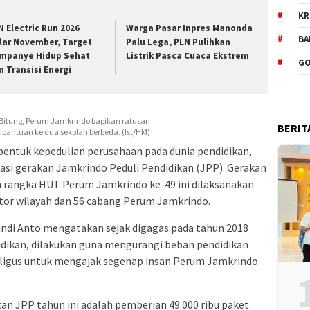
KR
N Electric Run 2026
Warga Pasar Inpres Manonda
BA
lar November, Target
Palu Lega, PLN Pulihkan
mpanye Hidup Sehat
Listrik Pasca Cuaca Ekstrem
GO
n Transisi Energi
 Bitung, Perum Jamkrindo bagikan ratusan
BERIT
 bantuan ke dua sekolah berbeda. (Ist/HM)
bentuk kepedulian perusahaan pada dunia pendidikan,
si gerakan Jamkrindo Peduli Pendidikan (JPP). Gerakan
 rangka HUT Perum Jamkrindo ke-49 ini dilaksanakan
ntor wilayah dan 56 cabang Perum Jamkrindo.
ndi Anto mengatakan sejak digagas pada tahun 2018
idikan, dilakukan guna mengurangi beban pendidikan
aligus untuk mengajak segenap insan Perum Jamkrindo
an JPP tahun ini adalah pemberian 49.000 ribu paket