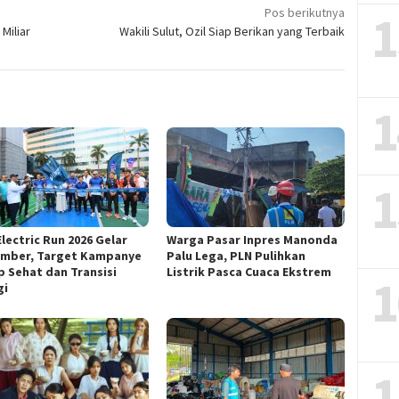
1
Pos berikutnya
Miliar
Wakili Sulut, Ozil Siap Berikan yang Terbaik
1
1
lectric Run 2026 Gelar
Warga Pasar Inpres Manonda
mber, Target Kampanye
Palu Lega, PLN Pulihkan
p Sehat dan Transisi
Listrik Pasca Cuaca Ekstrem
1
gi
1