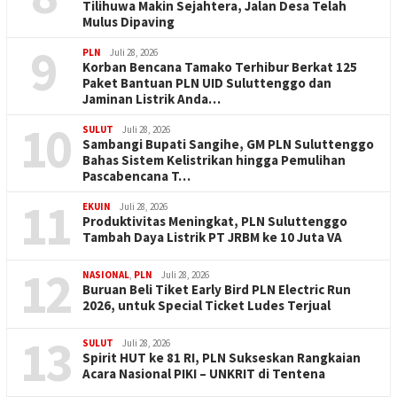
Tilihuwa Makin Sejahtera, Jalan Desa Telah
Mulus Dipaving
9
PLN
Juli 28, 2026
Korban Bencana Tamako Terhibur Berkat 125
Paket Bantuan PLN UID Suluttenggo dan
Jaminan Listrik Anda…
10
SULUT
Juli 28, 2026
Sambangi Bupati Sangihe, GM PLN Suluttenggo
Bahas Sistem Kelistrikan hingga Pemulihan
Pascabencana T…
11
EKUIN
Juli 28, 2026
Produktivitas Meningkat, PLN Suluttenggo
Tambah Daya Listrik PT JRBM ke 10 Juta VA
12
NASIONAL
,
PLN
Juli 28, 2026
Buruan Beli Tiket Early Bird PLN Electric Run
2026, untuk Special Ticket Ludes Terjual
13
SULUT
Juli 28, 2026
Spirit HUT ke 81 RI, PLN Sukseskan Rangkaian
Acara Nasional PIKI – UNKRIT di Tentena