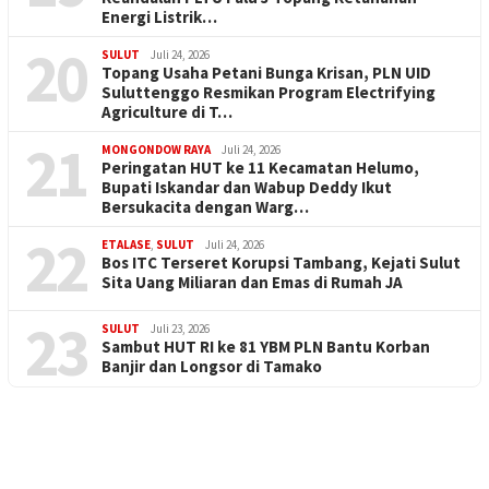
Energi Listrik…
20
SULUT
Juli 24, 2026
Topang Usaha Petani Bunga Krisan, PLN UID
Suluttenggo Resmikan Program Electrifying
Agriculture di T…
21
MONGONDOW RAYA
Juli 24, 2026
Peringatan HUT ke 11 Kecamatan Helumo,
Bupati Iskandar dan Wabup Deddy Ikut
Bersukacita dengan Warg…
22
ETALASE
,
SULUT
Juli 24, 2026
Bos ITC Terseret Korupsi Tambang, Kejati Sulut
Sita Uang Miliaran dan Emas di Rumah JA
23
SULUT
Juli 23, 2026
Sambut HUT RI ke 81 YBM PLN Bantu Korban
Banjir dan Longsor di Tamako