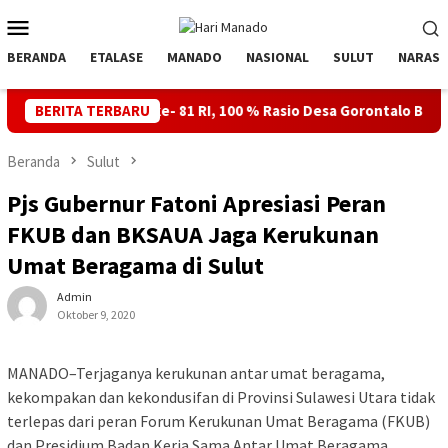
Loncat
Menu
ke
Mobile
konten
BERANDA
ETALASE
MANADO
NASIONAL
SULUT
NARASI
T ke- 81 RI, 100 % Rasio Desa Gorontalo Berlistrik, Setelah Kabe
BERITA TERBARU
Beranda
Sulut
Pjs Gubernur Fatoni Apresiasi Peran
FKUB dan BKSAUA Jaga Kerukunan
Umat Beragama di Sulut
Admin
Oktober 9, 2020
MANADO–Terjaganya kerukunan antar umat beragama,
kekompakan dan kekondusifan di Provinsi Sulawesi Utara tidak
terlepas dari peran Forum Kerukunan Umat Beragama (FKUB)
dan Presidium Badan Kerja Sama Antar Umat Beragama