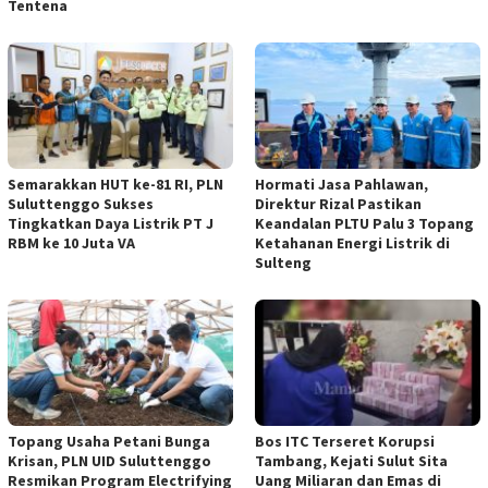
Tentena
Semarakkan HUT ke-81 RI, PLN
Hormati Jasa Pahlawan,
Suluttenggo Sukses
Direktur Rizal Pastikan
Tingkatkan Daya Listrik PT J
Keandalan PLTU Palu 3 Topang
RBM ke 10 Juta VA
Ketahanan Energi Listrik di
Sulteng
Topang Usaha Petani Bunga
Bos ITC Terseret Korupsi
Krisan, PLN UID Suluttenggo
Tambang, Kejati Sulut Sita
Resmikan Program Electrifying
Uang Miliaran dan Emas di