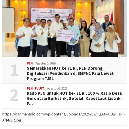
1
PLN
Agustus 6, 2026
Semarakkan HUT ke 81 RI, PLN Dorong
Digitalisasi Pendidikan di SMPN1 Palu Lewat
Program TJSL
2
PLN
,
SULUT
Agustus 6, 2026
Kado PLN untuk HUT ke- 81 RI, 100 % Rasio Desa
Gorontalo Berlistrik, Setelah Kabel Laut Listriki
P…
https://harimanado.com/wp-content/uploads/2026/03/IKLAN-IDUL-FITRI-
AN-NUR.jpg