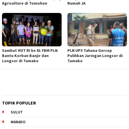
Agriculture di Tomohon
Rumah JA
Sambut HUT RI ke 81 YBM PLN
PLN UP3 Tahuna Gercep
Bantu Korban Banjir dan
Pulihkan Jaringan Longsor di
Longsor di Tamako
Tamako
TOPIK POPULER
SULUT
MANADO