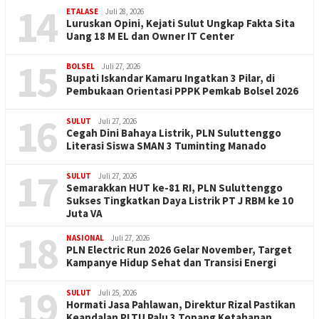
14
ETALASE
Juli 28, 2026
Luruskan Opini, Kejati Sulut Ungkap Fakta Sita
Uang 18 M EL dan Owner IT Center
15
BOLSEL
Juli 27, 2026
Bupati Iskandar Kamaru Ingatkan 3 Pilar, di
Pembukaan Orientasi PPPK Pemkab Bolsel 2026
16
SULUT
Juli 27, 2026
Cegah Dini Bahaya Listrik, PLN Suluttenggo
Literasi Siswa SMAN 3 Tuminting Manado
17
SULUT
Juli 27, 2026
Semarakkan HUT ke-81 RI, PLN Suluttenggo
Sukses Tingkatkan Daya Listrik PT J RBM ke 10
Juta VA
18
NASIONAL
Juli 27, 2026
PLN Electric Run 2026 Gelar November, Target
Kampanye Hidup Sehat dan Transisi Energi
19
SULUT
Juli 25, 2026
Hormati Jasa Pahlawan, Direktur Rizal Pastikan
Keandalan PLTU Palu 3 Topang Ketahanan