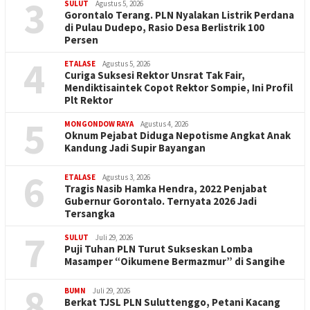
3
SULUT
Agustus 5, 2026
Gorontalo Terang. PLN Nyalakan Listrik Perdana
di Pulau Dudepo, Rasio Desa Berlistrik 100
Persen
4
ETALASE
Agustus 5, 2026
Curiga Suksesi Rektor Unsrat Tak Fair,
Mendiktisaintek Copot Rektor Sompie, Ini Profil
Plt Rektor
5
MONGONDOW RAYA
Agustus 4, 2026
Oknum Pejabat Diduga Nepotisme Angkat Anak
Kandung Jadi Supir Bayangan
6
ETALASE
Agustus 3, 2026
Tragis Nasib Hamka Hendra, 2022 Penjabat
Gubernur Gorontalo. Ternyata 2026 Jadi
Tersangka
7
SULUT
Juli 29, 2026
Puji Tuhan PLN Turut Sukseskan Lomba
Masamper “Oikumene Bermazmur” di Sangihe
8
BUMN
Juli 29, 2026
Berkat TJSL PLN Suluttenggo, Petani Kacang