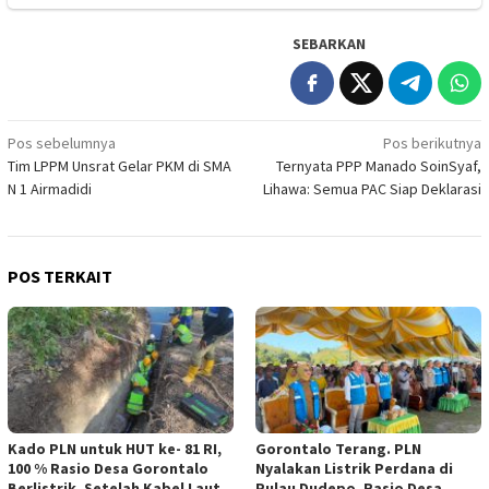
SEBARKAN
Navigasi
Pos sebelumnya
Pos berikutnya
Tim LPPM Unsrat Gelar PKM di SMA
Ternyata PPP Manado SoinSyaf,
pos
N 1 Airmadidi
Lihawa: Semua PAC Siap Deklarasi
POS TERKAIT
Kado PLN untuk HUT ke- 81 RI,
Gorontalo Terang. PLN
100 % Rasio Desa Gorontalo
Nyalakan Listrik Perdana di
Berlistrik, Setelah Kabel Laut
Pulau Dudepo, Rasio Desa