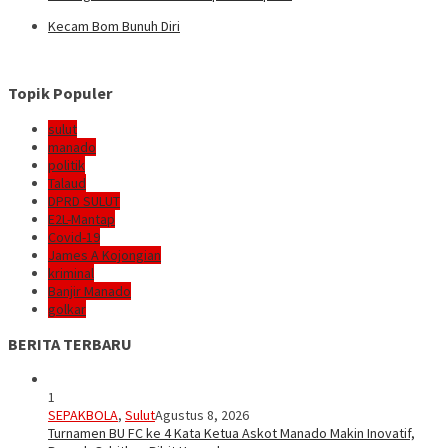
Kecam Bom Bunuh Diri
Topik Populer
sulut
manado
politik
Talaud
DPRD SULUT
E2L-Mantap
Covid-19
James A Kojongian
kriminal
Banjir Manado
golkar
BERITA TERBARU
1
SEPAKBOLA
,
Sulut
Agustus 8, 2026
Turnamen BU FC ke 4 Kata Ketua Askot Manado Makin Inovatif,