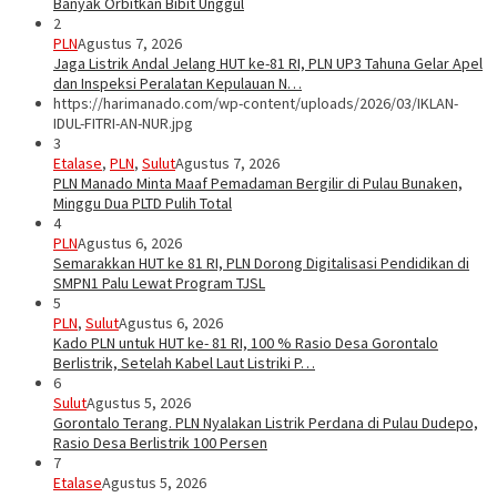
Banyak Orbitkan Bibit Unggul
2
PLN
Agustus 7, 2026
Jaga Listrik Andal Jelang HUT ke-81 RI, PLN UP3 Tahuna Gelar Apel
dan Inspeksi Peralatan Kepulauan N…
https://harimanado.com/wp-content/uploads/2026/03/IKLAN-
IDUL-FITRI-AN-NUR.jpg
3
Etalase
,
PLN
,
Sulut
Agustus 7, 2026
PLN Manado Minta Maaf Pemadaman Bergilir di Pulau Bunaken,
Minggu Dua PLTD Pulih Total
4
PLN
Agustus 6, 2026
Semarakkan HUT ke 81 RI, PLN Dorong Digitalisasi Pendidikan di
SMPN1 Palu Lewat Program TJSL
5
PLN
,
Sulut
Agustus 6, 2026
Kado PLN untuk HUT ke- 81 RI, 100 % Rasio Desa Gorontalo
Berlistrik, Setelah Kabel Laut Listriki P…
6
Sulut
Agustus 5, 2026
Gorontalo Terang. PLN Nyalakan Listrik Perdana di Pulau Dudepo,
Rasio Desa Berlistrik 100 Persen
7
Etalase
Agustus 5, 2026