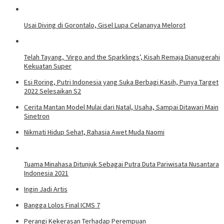
Usai Diving di Gorontalo, Gisel Lupa Celananya Melorot
Telah Tayang, ‘Virgo and the Sparklings’, Kisah Remaja Dianugerahi
Kekuatan Super
Esi Roring, Putri Indonesia yang Suka Berbagi Kasih, Punya Target
2022 Selesaikan S2
Cerita Mantan Model Mulai dari Natal, Usaha, Sampai Ditawari Main
Sinetron
Nikmati Hidup Sehat, Rahasia Awet Muda Naomi
Tuama Minahasa Ditunjuk Sebagai Putra Duta Pariwisata Nusantara
Indonesia 2021
Ingin Jadi Artis
Bangga Lolos Final ICMS 7
Perangi Kekerasan Terhadap Perempuan