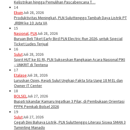
Kelistrikan hingga Pemulihan Pascabencana T…
14
Ekuin
Juli 28, 2026
Produktivitas Meningkat, PLN Suluttenggo Tambah Daya Listrik PT
JRBM ke 10 Juta VA
15
Nasional
,
PLN
Juli 28, 2026
Buruan Beli Tiket Early Bird PLN Electric Run 2026, untuk Special
Ticket Ludes Terjual
16
Sulut
Juli 28, 2026
Spirit HUT ke 81 RI, PLN Sukseskan Rangkaian Acara Nasional PIKI
– UNKRIT di Tentena
17
Etalase
Juli 28, 2026
Luruskan Opini, Kejati Sulut Ungkap Fakta Sita Uang 18 M EL dan
Owner IT Center
18
BOLSEL
Juli 27, 2026
Bupati Iskandar Kamaru Ingatkan 3 Pilar, di Pembukaan Orientasi
PPPK Pemkab Bolsel 2026
19
Sulut
Juli 27, 2026
Cegah Dini Bahaya Listrik, PLN Suluttenggo Literasi Siswa SMAN 3
Tuminting Manado