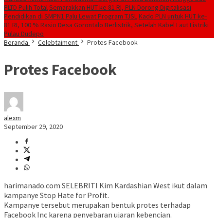
PLTD Pulih Total
Semarakkan HUT ke 81 RI, PLN Dorong Digitalisasi
Pendidikan di SMPN1 Palu Lewat Program TJSL
Kado PLN untuk HUT ke-
81 RI, 100 % Rasio Desa Gorontalo Berlistrik, Setelah Kabel Laut Listriki
Pulau Dudepo
Beranda
Celebtaiment
Protes Facebook
Protes Facebook
alexm
September 29, 2020
harimanado.com SELEBRITI Kim Kardashian West ikut dalam
kampanye Stop Hate for Profit.
Kampanye tersebut merupakan bentuk protes terhadap
Facebook Inc karena penyebaran ujaran kebencian.