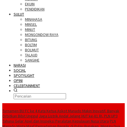
EKUIN
PENDIDIKAN
SULUT
MINAHASA
MINSEL
MINUT
MONGONDOW RAYA
BITUNG
BOLTIM
BOLMUT
TALAUD
SANGIHE
NARASI
SOCIAL
SPOTYLIGHT
OPINI
CELEBTAINMENT
BERITA TERBARU
Turnamen BU FC ke 4 Kata Ketua Askot Manado Makin Inovatif, Banyak
Orbitkan Bibit Unggul
Jaga Listrik Andal Jelang HUT ke-81 RI, PLN UP3
Tahuna Gelar Apel dan Inspeksi Peralatan Kepulauan Nusa Utara
PLN
Manado Minta Maaf Pemadaman Bergilir di Pulau Bunaken, Minggu Dua