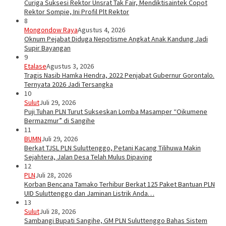
Curiga Suksesi Rektor Unsrat Tak Fair, Mendiktisaintek Copot
Rektor Sompie, Ini Profil Plt Rektor
8
Mongondow Raya
Agustus 4, 2026
Oknum Pejabat Diduga Nepotisme Angkat Anak Kandung Jadi
Supir Bayangan
9
Etalase
Agustus 3, 2026
Tragis Nasib Hamka Hendra, 2022 Penjabat Gubernur Gorontalo.
Ternyata 2026 Jadi Tersangka
10
Sulut
Juli 29, 2026
Puji Tuhan PLN Turut Sukseskan Lomba Masamper “Oikumene
Bermazmur” di Sangihe
11
BUMN
Juli 29, 2026
Berkat TJSL PLN Suluttenggo, Petani Kacang Tilihuwa Makin
Sejahtera, Jalan Desa Telah Mulus Dipaving
12
PLN
Juli 28, 2026
Korban Bencana Tamako Terhibur Berkat 125 Paket Bantuan PLN
UID Suluttenggo dan Jaminan Listrik Anda…
13
Sulut
Juli 28, 2026
Sambangi Bupati Sangihe, GM PLN Suluttenggo Bahas Sistem