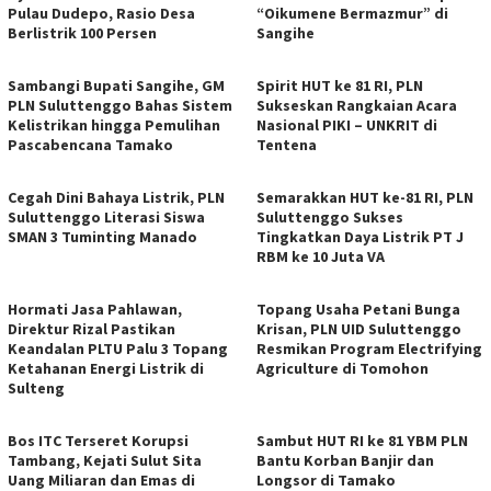
Pulau Dudepo, Rasio Desa
“Oikumene Bermazmur” di
Berlistrik 100 Persen
Sangihe
Sambangi Bupati Sangihe, GM
Spirit HUT ke 81 RI, PLN
PLN Suluttenggo Bahas Sistem
Sukseskan Rangkaian Acara
Kelistrikan hingga Pemulihan
Nasional PIKI – UNKRIT di
Pascabencana Tamako
Tentena
Cegah Dini Bahaya Listrik, PLN
Semarakkan HUT ke-81 RI, PLN
Suluttenggo Literasi Siswa
Suluttenggo Sukses
SMAN 3 Tuminting Manado
Tingkatkan Daya Listrik PT J
RBM ke 10 Juta VA
Hormati Jasa Pahlawan,
Topang Usaha Petani Bunga
Direktur Rizal Pastikan
Krisan, PLN UID Suluttenggo
Keandalan PLTU Palu 3 Topang
Resmikan Program Electrifying
Ketahanan Energi Listrik di
Agriculture di Tomohon
Sulteng
Bos ITC Terseret Korupsi
Sambut HUT RI ke 81 YBM PLN
Tambang, Kejati Sulut Sita
Bantu Korban Banjir dan
Uang Miliaran dan Emas di
Longsor di Tamako