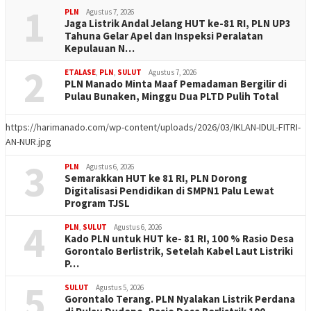
1
PLN
Agustus 7, 2026
Jaga Listrik Andal Jelang HUT ke-81 RI, PLN UP3
Tahuna Gelar Apel dan Inspeksi Peralatan
Kepulauan N…
2
ETALASE
,
PLN
,
SULUT
Agustus 7, 2026
PLN Manado Minta Maaf Pemadaman Bergilir di
Pulau Bunaken, Minggu Dua PLTD Pulih Total
https://harimanado.com/wp-content/uploads/2026/03/IKLAN-IDUL-FITRI-
AN-NUR.jpg
3
PLN
Agustus 6, 2026
Semarakkan HUT ke 81 RI, PLN Dorong
Digitalisasi Pendidikan di SMPN1 Palu Lewat
Program TJSL
4
PLN
,
SULUT
Agustus 6, 2026
Kado PLN untuk HUT ke- 81 RI, 100 % Rasio Desa
Gorontalo Berlistrik, Setelah Kabel Laut Listriki
P…
5
SULUT
Agustus 5, 2026
Gorontalo Terang. PLN Nyalakan Listrik Perdana