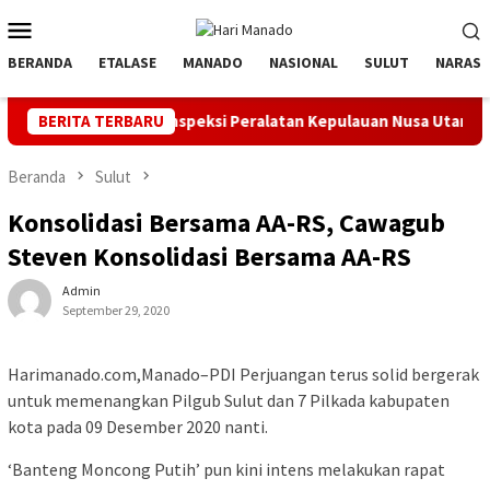
Loncat
Menu
ke
Mobile
konten
BERANDA
ETALASE
MANADO
NASIONAL
SULUT
NARASI
pel dan Inspeksi Peralatan Kepulauan Nusa Utara
BERITA TERBARU
PLN Man
Beranda
Sulut
Konsolidasi Bersama AA-RS, Cawagub
Steven Konsolidasi Bersama AA-RS
Admin
September 29, 2020
Harimanado.com,Manado–PDI Perjuangan terus solid bergerak
untuk memenangkan Pilgub Sulut dan 7 Pilkada kabupaten
kota pada 09 Desember 2020 nanti.
‘Banteng Moncong Putih’ pun kini intens melakukan rapat