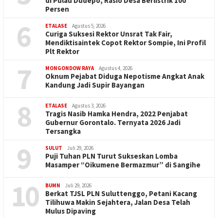
di Pulau Dudepo, Rasio Desa Berlistrik 100
Persen
6
ETALASE
Agustus 5, 2026
Curiga Suksesi Rektor Unsrat Tak Fair,
Mendiktisaintek Copot Rektor Sompie, Ini Profil
Plt Rektor
7
MONGONDOW RAYA
Agustus 4, 2026
Oknum Pejabat Diduga Nepotisme Angkat Anak
Kandung Jadi Supir Bayangan
8
ETALASE
Agustus 3, 2026
Tragis Nasib Hamka Hendra, 2022 Penjabat
Gubernur Gorontalo. Ternyata 2026 Jadi
Tersangka
9
SULUT
Juli 29, 2026
Puji Tuhan PLN Turut Sukseskan Lomba
Masamper “Oikumene Bermazmur” di Sangihe
10
BUMN
Juli 29, 2026
Berkat TJSL PLN Suluttenggo, Petani Kacang
Tilihuwa Makin Sejahtera, Jalan Desa Telah
Mulus Dipaving