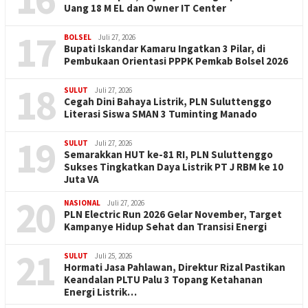
Uang 18 M EL dan Owner IT Center
17
BOLSEL
Juli 27, 2026
Bupati Iskandar Kamaru Ingatkan 3 Pilar, di
Pembukaan Orientasi PPPK Pemkab Bolsel 2026
18
SULUT
Juli 27, 2026
Cegah Dini Bahaya Listrik, PLN Suluttenggo
Literasi Siswa SMAN 3 Tuminting Manado
19
SULUT
Juli 27, 2026
Semarakkan HUT ke-81 RI, PLN Suluttenggo
Sukses Tingkatkan Daya Listrik PT J RBM ke 10
Juta VA
20
NASIONAL
Juli 27, 2026
PLN Electric Run 2026 Gelar November, Target
Kampanye Hidup Sehat dan Transisi Energi
21
SULUT
Juli 25, 2026
Hormati Jasa Pahlawan, Direktur Rizal Pastikan
Keandalan PLTU Palu 3 Topang Ketahanan
Energi Listrik…