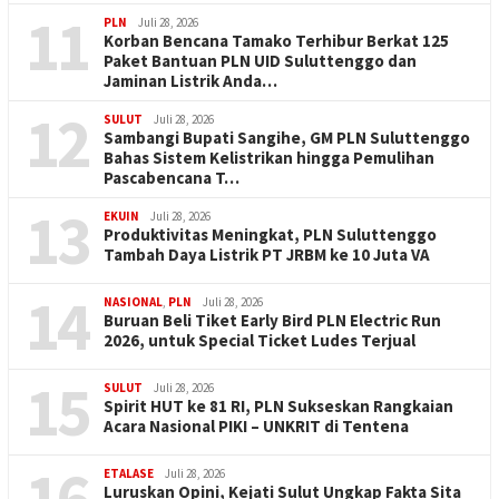
11
PLN
Juli 28, 2026
Korban Bencana Tamako Terhibur Berkat 125
Paket Bantuan PLN UID Suluttenggo dan
Jaminan Listrik Anda…
12
SULUT
Juli 28, 2026
Sambangi Bupati Sangihe, GM PLN Suluttenggo
Bahas Sistem Kelistrikan hingga Pemulihan
Pascabencana T…
13
EKUIN
Juli 28, 2026
Produktivitas Meningkat, PLN Suluttenggo
Tambah Daya Listrik PT JRBM ke 10 Juta VA
14
NASIONAL
,
PLN
Juli 28, 2026
Buruan Beli Tiket Early Bird PLN Electric Run
2026, untuk Special Ticket Ludes Terjual
15
SULUT
Juli 28, 2026
Spirit HUT ke 81 RI, PLN Sukseskan Rangkaian
Acara Nasional PIKI – UNKRIT di Tentena
16
ETALASE
Juli 28, 2026
Luruskan Opini, Kejati Sulut Ungkap Fakta Sita