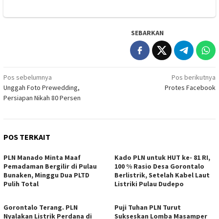
SEBARKAN
Navigasi
Pos sebelumnya
Pos berikutnya
Unggah Foto Prewedding,
Protes Facebook
pos
Persiapan Nikah 80 Persen
POS TERKAIT
PLN Manado Minta Maaf
Kado PLN untuk HUT ke- 81 RI,
Pemadaman Bergilir di Pulau
100 % Rasio Desa Gorontalo
Bunaken, Minggu Dua PLTD
Berlistrik, Setelah Kabel Laut
Pulih Total
Listriki Pulau Dudepo
Gorontalo Terang. PLN
Puji Tuhan PLN Turut
Nyalakan Listrik Perdana di
Sukseskan Lomba Masamper