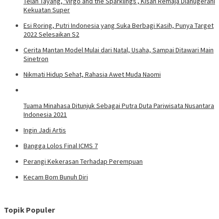
Telah Tayang, ‘Virgo and the Sparklings’, Kisah Remaja Dianugerahi
Kekuatan Super
Esi Roring, Putri Indonesia yang Suka Berbagi Kasih, Punya Target
2022 Selesaikan S2
Cerita Mantan Model Mulai dari Natal, Usaha, Sampai Ditawari Main
Sinetron
Nikmati Hidup Sehat, Rahasia Awet Muda Naomi
Tuama Minahasa Ditunjuk Sebagai Putra Duta Pariwisata Nusantara
Indonesia 2021
Ingin Jadi Artis
Bangga Lolos Final ICMS 7
Perangi Kekerasan Terhadap Perempuan
Kecam Bom Bunuh Diri
Topik Populer