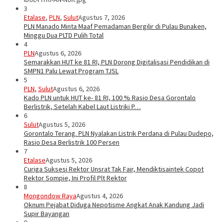
3
Etalase
,
PLN
,
Sulut
Agustus 7, 2026
PLN Manado Minta Maaf Pemadaman Bergilir di Pulau Bunaken,
Minggu Dua PLTD Pulih Total
4
PLN
Agustus 6, 2026
Semarakkan HUT ke 81 RI, PLN Dorong Digitalisasi Pendidikan di
SMPN1 Palu Lewat Program TJSL
5
PLN
,
Sulut
Agustus 6, 2026
Kado PLN untuk HUT ke- 81 RI, 100 % Rasio Desa Gorontalo
Berlistrik, Setelah Kabel Laut Listriki P…
6
Sulut
Agustus 5, 2026
Gorontalo Terang. PLN Nyalakan Listrik Perdana di Pulau Dudepo,
Rasio Desa Berlistrik 100 Persen
7
Etalase
Agustus 5, 2026
Curiga Suksesi Rektor Unsrat Tak Fair, Mendiktisaintek Copot
Rektor Sompie, Ini Profil Plt Rektor
8
Mongondow Raya
Agustus 4, 2026
Oknum Pejabat Diduga Nepotisme Angkat Anak Kandung Jadi
Supir Bayangan