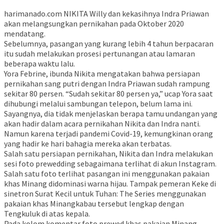
harimanado.com NIKITA Willy dan kekasihnya Indra Priawan
akan melangsungkan pernikahan pada Oktober 2020
mendatang.
Sebelumnya, pasangan yang kurang lebih 4 tahun berpacaran
itu sudah melakukan prosesi pertunangan atau lamaran
beberapa waktu lalu.
Yora Febrine, ibunda Nikita mengatakan bahwa persiapan
pernikahan sang putri dengan Indra Priawan sudah rampung
sekitar 80 persen. “Sudah sekitar 80 persen ya,” ucap Yora saat
dihubungi melalui sambungan telepon, belum lama ini.
Sayangnya, dia tidak menjelaskan berapa tamu undangan yang
akan hadir dalam acara pernikahan Nikita dan Indra nanti.
Namun karena terjadi pandemi Covid-19, kemungkinan orang
yang hadir ke hari bahagia mereka akan terbatas.
Salah satu persiapan pernikahan, Nikita dan Indra melakukan
sesi foto prewedding sebagaimana terlihat di akun Instagram.
Salah satu foto terlihat pasangan ini menggunakan pakaian
khas Minang didominasi warna hijau. Tampak pemeran Keke di
sinetron Surat Kecil untuk Tuhan: The Series menggunakan
pakaian khas Minangkabau tersebut lengkap dengan
Tengkuluk di atas kepala.
Pada kolom komentar foto prewed khas pakaian Minang,