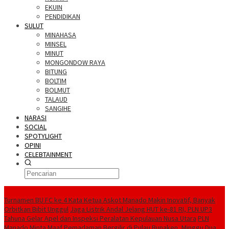
EKUIN
PENDIDIKAN
SULUT
MINAHASA
MINSEL
MINUT
MONGONDOW RAYA
BITUNG
BOLTIM
BOLMUT
TALAUD
SANGIHE
NARASI
SOCIAL
SPOTYLIGHT
OPINI
CELEBTAINMENT
BERITA TERBARU
Turnamen BU FC ke 4 Kata Ketua Askot Manado Makin Inovatif, Banyak
Orbitkan Bibit Unggul
Jaga Listrik Andal Jelang HUT ke-81 RI, PLN UP3
Tahuna Gelar Apel dan Inspeksi Peralatan Kepulauan Nusa Utara
PLN
Manado Minta Maaf Pemadaman Bergilir di Pulau Bunaken, Minggu Dua