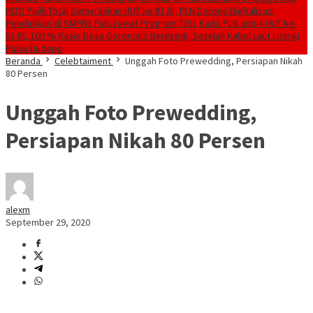
PLTD Pulih Total
Semarakkan HUT ke 81 RI, PLN Dorong Digitalisasi
Pendidikan di SMPN1 Palu Lewat Program TJSL
Kado PLN untuk HUT ke-
81 RI, 100 % Rasio Desa Gorontalo Berlistrik, Setelah Kabel Laut Listriki
Pulau Dudepo
Beranda
Celebtaiment
Unggah Foto Prewedding, Persiapan Nikah
80 Persen
Unggah Foto Prewedding,
Persiapan Nikah 80 Persen
alexm
September 29, 2020