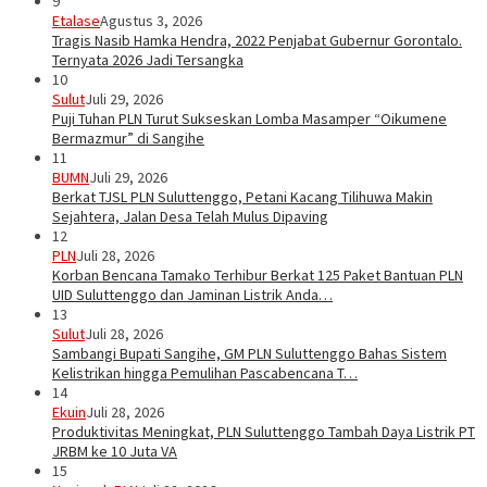
9
Etalase
Agustus 3, 2026
Tragis Nasib Hamka Hendra, 2022 Penjabat Gubernur Gorontalo.
Ternyata 2026 Jadi Tersangka
10
Sulut
Juli 29, 2026
Puji Tuhan PLN Turut Sukseskan Lomba Masamper “Oikumene
Bermazmur” di Sangihe
11
BUMN
Juli 29, 2026
Berkat TJSL PLN Suluttenggo, Petani Kacang Tilihuwa Makin
Sejahtera, Jalan Desa Telah Mulus Dipaving
12
PLN
Juli 28, 2026
Korban Bencana Tamako Terhibur Berkat 125 Paket Bantuan PLN
UID Suluttenggo dan Jaminan Listrik Anda…
13
Sulut
Juli 28, 2026
Sambangi Bupati Sangihe, GM PLN Suluttenggo Bahas Sistem
Kelistrikan hingga Pemulihan Pascabencana T…
14
Ekuin
Juli 28, 2026
Produktivitas Meningkat, PLN Suluttenggo Tambah Daya Listrik PT
JRBM ke 10 Juta VA
15