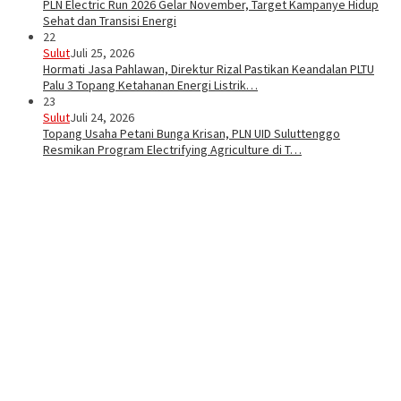
PLN Electric Run 2026 Gelar November, Target Kampanye Hidup
Sehat dan Transisi Energi
22
Sulut
Juli 25, 2026
Hormati Jasa Pahlawan, Direktur Rizal Pastikan Keandalan PLTU
Palu 3 Topang Ketahanan Energi Listrik…
23
Sulut
Juli 24, 2026
Topang Usaha Petani Bunga Krisan, PLN UID Suluttenggo
Resmikan Program Electrifying Agriculture di T…