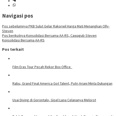
Navigasi pos
Pos sebelumnya
PKB Sulut Gelar Rakorwil Harga Mati Menangkan Olly-
Steven
Pos berikutnya
Konsolidasi Bersama AA-RS, Cawagub Steven
Konsolidasi Bersama AA-RS
Pos terkait
Film Eras Tour Pecah Rekor Box Office
Rabu, Grand Final America Got Talent, Putri Ariani Minta Dukungan
Usai Diving di Gorontalo, Gisel Lupa Celananya Melorot