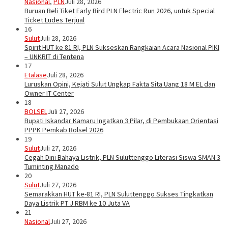
Nasional
,
PLN
Juli 28, 2026
Buruan Beli Tiket Early Bird PLN Electric Run 2026, untuk Special
Ticket Ludes Terjual
16
Sulut
Juli 28, 2026
Spirit HUT ke 81 RI, PLN Sukseskan Rangkaian Acara Nasional PIKI
– UNKRIT di Tentena
17
Etalase
Juli 28, 2026
Luruskan Opini, Kejati Sulut Ungkap Fakta Sita Uang 18 M EL dan
Owner IT Center
18
BOLSEL
Juli 27, 2026
Bupati Iskandar Kamaru Ingatkan 3 Pilar, di Pembukaan Orientasi
PPPK Pemkab Bolsel 2026
19
Sulut
Juli 27, 2026
Cegah Dini Bahaya Listrik, PLN Suluttenggo Literasi Siswa SMAN 3
Tuminting Manado
20
Sulut
Juli 27, 2026
Semarakkan HUT ke-81 RI, PLN Suluttenggo Sukses Tingkatkan
Daya Listrik PT J RBM ke 10 Juta VA
21
Nasional
Juli 27, 2026