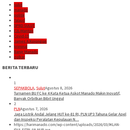
sulut
manado
politik
Talaud
DPRD SULUT
E2L-Mantap
Covid-19
James A Kojongian
kriminal
Banjir Manado
golkar
BERITA TERBARU
1
SEPAKBOLA
,
Sulut
Agustus 8, 2026
Turnamen BU FC ke 4 Kata Ketua Askot Manado Makin Inovatif,
Banyak Orbitkan Bibit Unggul
2
PLN
Agustus 7, 2026
Jaga Listrik Andal Jelang HUT ke-81 RI, PLN UP3 Tahuna Gelar Apel
dan Inspeksi Peralatan Kepulauan N…
https://harimanado.com/wp-content/uploads/2026/03/IKLAN-
IDUL-FITRI-AN-NUR.jpg