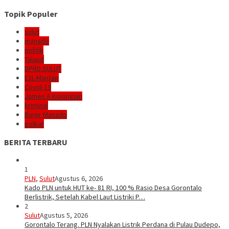
Topik Populer
sulut
manado
politik
Talaud
DPRD SULUT
E2L-Mantap
Covid-19
James A Kojongian
kriminal
Banjir Manado
golkar
BERITA TERBARU
1
PLN
,
Sulut
Agustus 6, 2026
Kado PLN untuk HUT ke- 81 RI, 100 % Rasio Desa Gorontalo
Berlistrik, Setelah Kabel Laut Listriki P…
2
Sulut
Agustus 5, 2026
Gorontalo Terang. PLN Nyalakan Listrik Perdana di Pulau Dudepo,