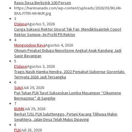
Rasio Desa Berlistrik 100 Persen
https://harimanado.com/wp-content/uploads/2026/03/IKLAN-
IDUL-FITRI-AN-NUR.jpg
3
Etalase
Agustus 5, 2026
Curiga Suksesi Rektor Unsrat Tak Fair, Mendiktisaintek Copot
Rektor Sompie, Ini Profil Plt Rektor
4
Mongondow Raya
Agustus 4, 2026
Oknum Pejabat Diduga Nepotisme Angkat Anak Kandung Jadi
Supir Bayangan
5
Etalase
Agustus 3, 2026
Tragis Nasib Hamka Hendra, 2022 Penjabat Gubernur Gorontalo.
Ternyata 2026 Jadi Tersangka
6
Sulut
Juli 29, 2026
Puji Tuhan PLN Turut Sukseskan Lomba Masamper “Oikumene
Bermazmur” di Sangihe
7
BUMN
Juli 29, 2026
Berkat TJSL PLN Suluttenggo, Petani Kacang Tilihuwa Makin
Sejahtera, Jalan Desa Telah Mulus Dipaving
8
PLN
Juli 28, 2026