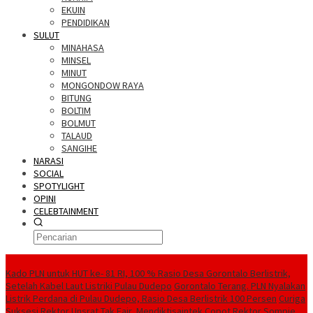
EKUIN
PENDIDIKAN
SULUT
MINAHASA
MINSEL
MINUT
MONGONDOW RAYA
BITUNG
BOLTIM
BOLMUT
TALAUD
SANGIHE
NARASI
SOCIAL
SPOTYLIGHT
OPINI
CELEBTAINMENT
BERITA TERBARU
Kado PLN untuk HUT ke- 81 RI, 100 % Rasio Desa Gorontalo Berlistrik,
Setelah Kabel Laut Listriki Pulau Dudepo
Gorontalo Terang. PLN Nyalakan
Listrik Perdana di Pulau Dudepo, Rasio Desa Berlistrik 100 Persen
Curiga
Suksesi Rektor Unsrat Tak Fair, Mendiktisaintek Copot Rektor Sompie,