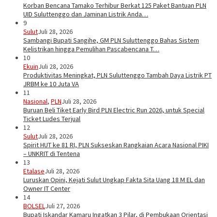
Korban Bencana Tamako Terhibur Berkat 125 Paket Bantuan PLN
UID Suluttenggo dan Jaminan Listrik Anda…
9
Sulut
Juli 28, 2026
Sambangi Bupati Sangihe, GM PLN Suluttenggo Bahas Sistem
Kelistrikan hingga Pemulihan Pascabencana T…
10
Ekuin
Juli 28, 2026
Produktivitas Meningkat, PLN Suluttenggo Tambah Daya Listrik PT
JRBM ke 10 Juta VA
11
Nasional
,
PLN
Juli 28, 2026
Buruan Beli Tiket Early Bird PLN Electric Run 2026, untuk Special
Ticket Ludes Terjual
12
Sulut
Juli 28, 2026
Spirit HUT ke 81 RI, PLN Sukseskan Rangkaian Acara Nasional PIKI
– UNKRIT di Tentena
13
Etalase
Juli 28, 2026
Luruskan Opini, Kejati Sulut Ungkap Fakta Sita Uang 18 M EL dan
Owner IT Center
14
BOLSEL
Juli 27, 2026
Bupati Iskandar Kamaru Ingatkan 3 Pilar, di Pembukaan Orientasi