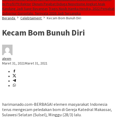
Ini Profil Plt Rektor
Oknum Pejabat Diduga Nepotisme Angkat Anak
Kandung Jadi Supir Bayangan
Tragis Nasib Hamka Hendra, 2022 Penjabat
Gubernur Gorontalo. Ternyata 2026 Jadi Tersangka
Beranda
Celebtaiment
Kecam Bom Bunuh Diri
Kecam Bom Bunuh Diri
alexm
Maret 31, 2021
Maret 31, 2021
harimanado.com-BERBAGAI elemen masyarakat Indonesia
terus mengecam peledakan bom di Gereja Katedral Makassar,
Sulawesi Selatan (Sulsel), Minggu (28/3) lalu.