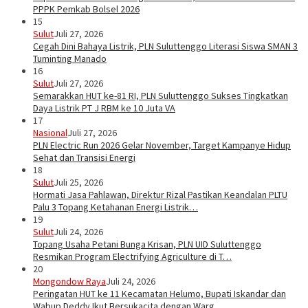
PPPK Pemkab Bolsel 2026
15
Sulut
Juli 27, 2026
Cegah Dini Bahaya Listrik, PLN Suluttenggo Literasi Siswa SMAN 3
Tuminting Manado
16
Sulut
Juli 27, 2026
Semarakkan HUT ke-81 RI, PLN Suluttenggo Sukses Tingkatkan
Daya Listrik PT J RBM ke 10 Juta VA
17
Nasional
Juli 27, 2026
PLN Electric Run 2026 Gelar November, Target Kampanye Hidup
Sehat dan Transisi Energi
18
Sulut
Juli 25, 2026
Hormati Jasa Pahlawan, Direktur Rizal Pastikan Keandalan PLTU
Palu 3 Topang Ketahanan Energi Listrik…
19
Sulut
Juli 24, 2026
Topang Usaha Petani Bunga Krisan, PLN UID Suluttenggo
Resmikan Program Electrifying Agriculture di T…
20
Mongondow Raya
Juli 24, 2026
Peringatan HUT ke 11 Kecamatan Helumo, Bupati Iskandar dan
Wabup Deddy Ikut Bersukacita dengan Warg…