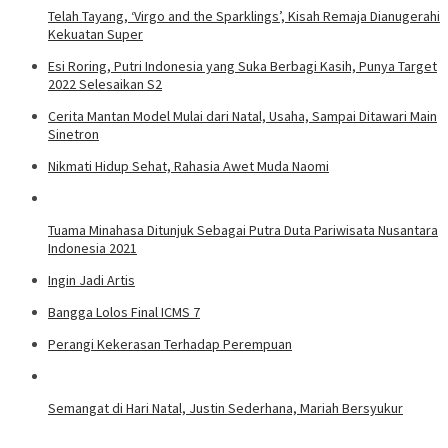
Telah Tayang, ‘Virgo and the Sparklings’, Kisah Remaja Dianugerahi
Kekuatan Super
Esi Roring, Putri Indonesia yang Suka Berbagi Kasih, Punya Target
2022 Selesaikan S2
Cerita Mantan Model Mulai dari Natal, Usaha, Sampai Ditawari Main
Sinetron
Nikmati Hidup Sehat, Rahasia Awet Muda Naomi
Tuama Minahasa Ditunjuk Sebagai Putra Duta Pariwisata Nusantara
Indonesia 2021
Ingin Jadi Artis
Bangga Lolos Final ICMS 7
Perangi Kekerasan Terhadap Perempuan
Semangat di Hari Natal, Justin Sederhana, Mariah Bersyukur