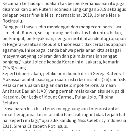
Kecaman terhadap tindakan tak berperikemanusiaan itu juga
disampaikan oleh Puteri Indonesia Lingkungan 2019 sekaligus
delapan besar finalis Miss International 2019, Jolene Marie
Rotinsulu.
”Yang pasti saya sedih mendengar dan mengecam peristiwa
tersebut. Karena, setiap orang berhak atas hak untuk hidup,
berkumpul, berkeyakinan, dengan motif atau ideologi apapun
di Negera Kesatuan Republik Indonesia tidak terbatas apapun
agamanya. Ini sebagai tanda bahwa perjalanan kita sebagai
masyarakat yang toleran dan dan pluralis masilah sangat
panjang,” kata Jolene kepada Koran ini di Jakarta, kemarin
(30/3) siang.
Seperti diberitakan, pelaku bom bunuh diri di Gereja Katedral
Makassar adalah pasangan suami istri berinisial L (26) dan YSF.
Pelaku merupakan bagian dari kelompok teroris Jamaah
Ansharut Daulah (JAD) yang pernah melakukan aksi serupa di
Katedral Our Lady of Mount Carmel, Pulau Jolo, Filipina
Selatan.
”Saya harap kita bisa terus menggaungkan toleransi antar
umat beragama dan nilai-nilai Pancasila agar tidak terjadi hal-
hal seperti ini lagi,” ujar adik kandung Miss Celebrity Indonesia
2011, Sirena Elizabeth Rotinsulu.