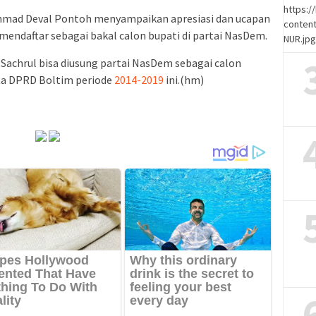
https:
hmad Deval Pontoh menyampaikan apresiasi dan ucapan
content
mendaftar sebagai bakal calon bupati di partai NasDem.
NUR.jp
ak Sachrul bisa diusung partai NasDem sebagai calon
ta DPRD Boltim periode
2014-2019
ini.(hm)