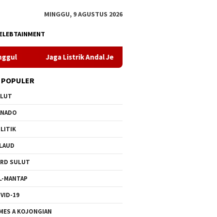
MINGGU, 9 AGUSTUS 2026
ELEBTAINMENT
a Listrik Andal Jelang HUT ke-81 RI, PLN UP3 Tahuna Gelar Apel 
 POPULER
ULUT
ANADO
LITIK
LAUD
RD SULUT
L-MANTAP
VID-19
MES A KOJONGIAN