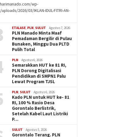
//harimanado.com/wp-
/uploads/2026/03/IKLAN-IDUL-FITRI-AN-
g
3
ETALASE
,
PLN
,
SULUT
Agustus 7, 2026
PLN Manado Minta Maaf
Pemadaman Bergilir di Pulau
Bunaken, Minggu Dua PLTD
Pulih Total
4
PLN
Agustus 6, 2026
Semarakkan HUT ke 81 RI,
PLN Dorong Digitalisasi
Pendidikan di SMPN1 Palu
Lewat Program TJSL
5
PLN
,
SULUT
Agustus 6, 2026
Kado PLN untuk HUT ke- 81
RI, 100 % Rasio Desa
Gorontalo Berlistrik,
Setelah Kabel Laut Listriki
P…
6
SULUT
Agustus 5, 2026
Gorontalo Terang. PLN