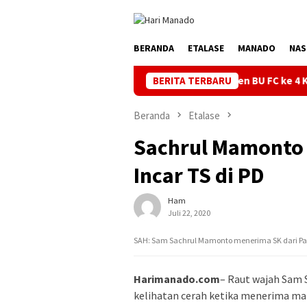
Loncat
ke
konten
BERANDA
ETALASE
MANADO
NAS
Turnamen BU FC ke 4 Kata Ketua Askot 
BERITA TERBARU
Beranda
Etalase
Sachrul Mamonto 
Incar TS di PD
Ham
Juli 22, 2020
SAH: Sam Sachrul Mamonto menerima SK dari Part
Harimanado.com
– Raut wajah Sam
kelihatan cerah ketika menerima ma