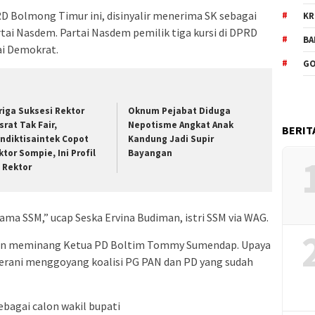
D Bolmong Timur ini, disinyalir menerima SK sebagai
KR
tai Nasdem. Partai Nasdem pemilik tiga kursi di DPRD
BA
ai Demokrat.
GO
riga Suksesi Rektor
Oknum Pejabat Diduga
srat Tak Fair,
Nepotisme Angkat Anak
BERIT
ndiktisaintek Copot
Kandung Jadi Supir
ktor Sompie, Ini Profil
Bayangan
t Rektor
ama SSM,” ucap Seska Ervina Budiman, istri SSM via WAG.
akan meminang Ketua PD Boltim Tommy Sumendap. Upaya
erani menggoyang koalisi PG PAN dan PD yang sudah
agai calon wakil bupati