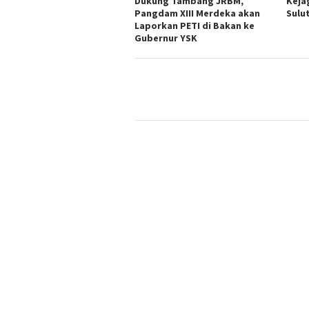
Dukung Tambang JRBM,
Keja
Pangdam XIII Merdeka akan
Sulu
Laporkan PETI di Bakan ke
Gubernur YSK