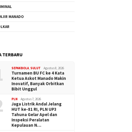
IMINAL
NJIR MANADO
LKAR
A TERBARU
1
SEPAKBOLA
,
SULUT
Agustus 8, 2026
Turnamen BU FC ke 4 Kata
Ketua Askot Manado Makin
Inovatif, Banyak Orbitkan
Bibit Unggul
2
PLN
Agustus 7, 2026
Jaga Listrik Andal Jelang
HUT ke-81 RI, PLN UP3
Tahuna Gelar Apel dan
Inspeksi Peralatan
Kepulauan N…