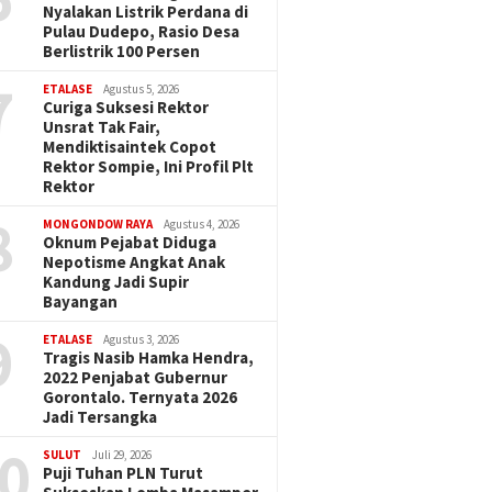
Nyalakan Listrik Perdana di
Pulau Dudepo, Rasio Desa
Berlistrik 100 Persen
7
ETALASE
Agustus 5, 2026
Curiga Suksesi Rektor
Unsrat Tak Fair,
Mendiktisaintek Copot
Rektor Sompie, Ini Profil Plt
Rektor
8
MONGONDOW RAYA
Agustus 4, 2026
Oknum Pejabat Diduga
Nepotisme Angkat Anak
Kandung Jadi Supir
Bayangan
9
ETALASE
Agustus 3, 2026
Tragis Nasib Hamka Hendra,
2022 Penjabat Gubernur
Gorontalo. Ternyata 2026
Jadi Tersangka
0
SULUT
Juli 29, 2026
Puji Tuhan PLN Turut