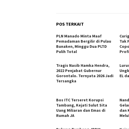
POS TERKAIT
PLN Manado Minta Maaf
Curi
Pemadaman Bergilir di Pulau
Tak 
Bunaken, Minggu Dua PLTD
Copo
Pulih Total
Profi
Tragis Nasib Hamka Hendra,
Lurus
2022 Penjabat Gubernur
Ungk
Gorontalo. Ternyata 2026 Jadi
EL d
Tersangka
Bos ITC Terseret Korupsi
Nand
Tambang, Kejati Sulut Sita
Gela
Uang Miliaran dan Emas di
dan 
Rumah JA
Melu