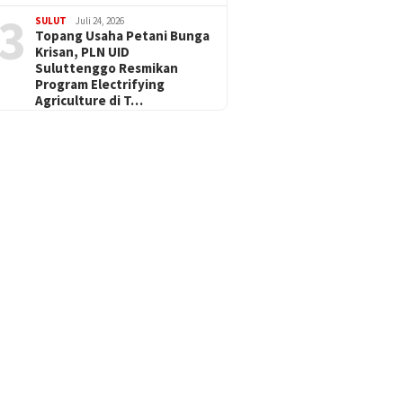
3
SULUT
Juli 24, 2026
Topang Usaha Petani Bunga
Krisan, PLN UID
Suluttenggo Resmikan
Program Electrifying
Agriculture di T…