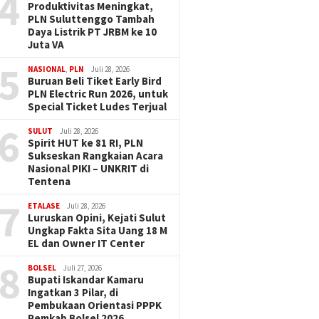
4
Produktivitas Meningkat,
PLN Suluttenggo Tambah
Daya Listrik PT JRBM ke 10
Juta VA
5
NASIONAL
,
PLN
Juli 28, 2026
Buruan Beli Tiket Early Bird
PLN Electric Run 2026, untuk
Special Ticket Ludes Terjual
6
SULUT
Juli 28, 2026
Spirit HUT ke 81 RI, PLN
Sukseskan Rangkaian Acara
Nasional PIKI – UNKRIT di
Tentena
7
ETALASE
Juli 28, 2026
Luruskan Opini, Kejati Sulut
Ungkap Fakta Sita Uang 18 M
EL dan Owner IT Center
8
BOLSEL
Juli 27, 2026
Bupati Iskandar Kamaru
Ingatkan 3 Pilar, di
Pembukaan Orientasi PPPK
Pemkab Bolsel 2026