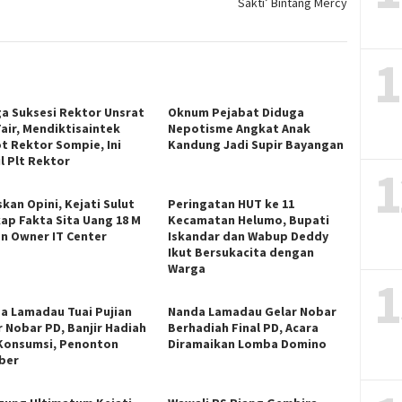
Sakti’ Bintang Mercy
1
ga Suksesi Rektor Unsrat
Oknum Pejabat Diduga
Fair, Mendiktisaintek
Nepotisme Angkat Anak
t Rektor Sompie, Ini
Kandung Jadi Supir Bayangan
l Plt Rektor
1
kan Opini, Kejati Sulut
Peringatan HUT ke 11
ap Fakta Sita Uang 18 M
Kecamatan Helumo, Bupati
an Owner IT Center
Iskandar dan Wabup Deddy
Ikut Bersukacita dengan
Warga
1
a Lamadau Tuai Pujian
Nanda Lamadau Gelar Nobar
r Nobar PD, Banjir Hadiah
Berhadiah Final PD, Acara
Konsumsi, Penonton
Diramaikan Lomba Domino
ber