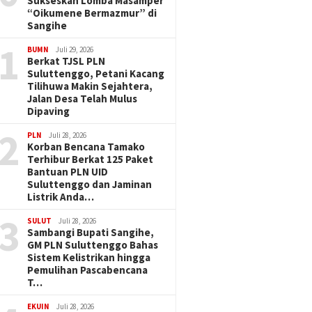
Sukseskan Lomba Masamper
“Oikumene Bermazmur” di
Sangihe
1
BUMN
Juli 29, 2026
Berkat TJSL PLN
Suluttenggo, Petani Kacang
Tilihuwa Makin Sejahtera,
Jalan Desa Telah Mulus
Dipaving
2
PLN
Juli 28, 2026
Korban Bencana Tamako
Terhibur Berkat 125 Paket
Bantuan PLN UID
Suluttenggo dan Jaminan
Listrik Anda…
3
SULUT
Juli 28, 2026
Sambangi Bupati Sangihe,
GM PLN Suluttenggo Bahas
Sistem Kelistrikan hingga
Pemulihan Pascabencana
T…
EKUIN
Juli 28, 2026