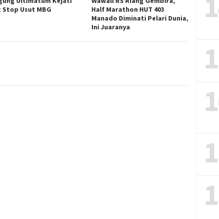
1
gung Ultimatum Kejati
Wawali RS Riang Gembira,
t Stop Usut MBG
Half Marathon HUT 403
Manado Diminati Pelari Dunia,
Ini Juaranya
1
1
1
1