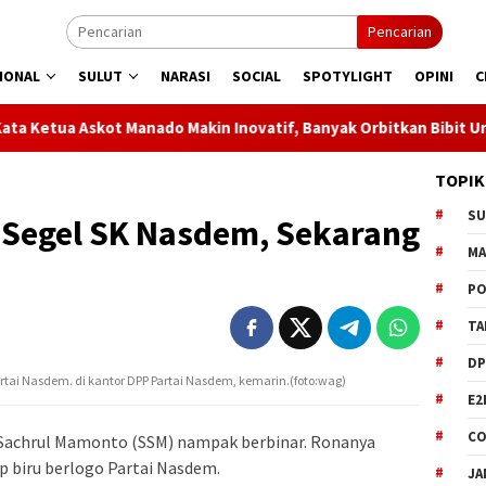
Pencarian
IONAL
SULUT
NARASI
SOCIAL
SPOTYLIGHT
OPINI
C
Manado Makin Inovatif, Banyak Orbitkan Bibit Unggul
Jag
TOPIK
S
Segel SK Nasdem, Sekarang
M
PO
TA
DP
ai Nasdem. di kantor DPP Partai Nasdem, kemarin.(foto:wag)
E2
CO
 Sachrul Mamonto (SSM) nampak berbinar. Ronanya
p biru berlogo Partai Nasdem.
JA