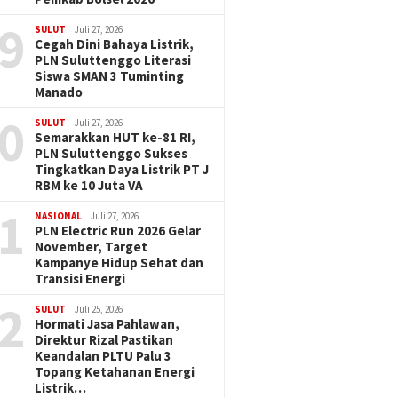
9
SULUT
Juli 27, 2026
Cegah Dini Bahaya Listrik,
PLN Suluttenggo Literasi
Siswa SMAN 3 Tuminting
Manado
0
SULUT
Juli 27, 2026
Semarakkan HUT ke-81 RI,
PLN Suluttenggo Sukses
Tingkatkan Daya Listrik PT J
RBM ke 10 Juta VA
1
NASIONAL
Juli 27, 2026
PLN Electric Run 2026 Gelar
November, Target
Kampanye Hidup Sehat dan
Transisi Energi
2
SULUT
Juli 25, 2026
Hormati Jasa Pahlawan,
Direktur Rizal Pastikan
Keandalan PLTU Palu 3
Topang Ketahanan Energi
Listrik…