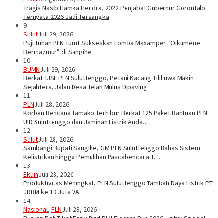
Tragis Nasib Hamka Hendra, 2022 Penjabat Gubernur Gorontalo.
Ternyata 2026 Jadi Tersangka
9
Sulut
Juli 29, 2026
Puji Tuhan PLN Turut Sukseskan Lomba Masamper “Oikumene
Bermazmur” di Sangihe
10
BUMN
Juli 29, 2026
Berkat TJSL PLN Suluttenggo, Petani Kacang Tilihuwa Makin
Sejahtera, Jalan Desa Telah Mulus Dipaving
11
PLN
Juli 28, 2026
Korban Bencana Tamako Terhibur Berkat 125 Paket Bantuan PLN
UID Suluttenggo dan Jaminan Listrik Anda…
12
Sulut
Juli 28, 2026
Sambangi Bupati Sangihe, GM PLN Suluttenggo Bahas Sistem
Kelistrikan hingga Pemulihan Pascabencana T…
13
Ekuin
Juli 28, 2026
Produktivitas Meningkat, PLN Suluttenggo Tambah Daya Listrik PT
JRBM ke 10 Juta VA
14
Nasional
,
PLN
Juli 28, 2026