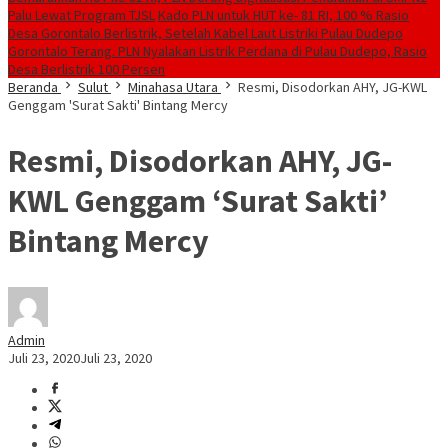
Palu Lewat Program TJSL
Kado PLN untuk HUT ke- 81 RI, 100 % Rasio
Desa Gorontalo Berlistrik, Setelah Kabel Laut Listriki Pulau Dudepo
Gorontalo Terang. PLN Nyalakan Listrik Perdana di Pulau Dudepo, Rasio
Desa Berlistrik 100 Persen
Beranda
Sulut
Minahasa Utara
Resmi, Disodorkan AHY, JG-KWL
Genggam 'Surat Sakti' Bintang Mercy
Resmi, Disodorkan AHY, JG-
KWL Genggam ‘Surat Sakti’
Bintang Mercy
Admin
Juli 23, 2020
Juli 23, 2020