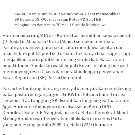
AKRAB : Ketua Umum DPP Demokrat AHY saat menyerahkan
SK kepada JG-KWL disaksikan Ketua PD Sulut E.E
Mangindaan dan Ketua PD Minut Stendy Rondunuwu.
Harimanado.com, MINUT–Kontestasi pemilihan kepala daerah
(Pilkada) di Minahasa Utara (Minut) semakin membara.
Pasalnya, manuver para bakal calon membawa kejutan dan
bikin heboh publik politik. Terbaru, tak hanya buat kaget, tapi
menjadikan lawan politik berhitung seribu kali. Bakal calon
bupati Joune Ganda dan wakil bupati Kevin Lotulung berhasil
memboyong restu Cikeas dan berakhir dengan penyerahan
Surat Keputusan (SK) Partai Demokrat.
Partai berlambang bintang mercy itu menyatakan mendukung
bakal paslon dengan jargon JG-KWL di Pilkada bumi Tonsea
tersebut. Tak tanggung SK diserahkan langsung Ketua Umum
Agus Harimurti Yudhoyono dan disaksikan Ketua DPD
Demokrat Sulut E.E Mangindaan serta Ketua Demokrat Minut
Stendy Rondonuwu. Penyerahan dilakukan di markas Partai
yang pemenang pemilu 2009 itu, Rabu (22/7) kemarin.