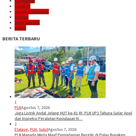
E2L-Mantap
Covid-19
James A Kojongian
kriminal
Banjir Manado
golkar
BERITA TERBARU
1
PLN
Agustus 7, 2026
Jaga Listrik Andal Jelang HUT ke-81 RI, PLN UP3 Tahuna Gelar Apel
dan Inspeksi Peralatan Kepulauan N…
2
Etalase
,
PLN
,
Sulut
Agustus 7, 2026
PLN Manado Minta Maaf Pemadaman Bergilir di Pulau Bunaken,