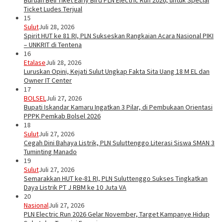
Buruan Beli Tiket Early Bird PLN Electric Run 2026, untuk Special
Ticket Ludes Terjual
15
Sulut
Juli 28, 2026
Spirit HUT ke 81 RI, PLN Sukseskan Rangkaian Acara Nasional PIKI
– UNKRIT di Tentena
16
Etalase
Juli 28, 2026
Luruskan Opini, Kejati Sulut Ungkap Fakta Sita Uang 18 M EL dan
Owner IT Center
17
BOLSEL
Juli 27, 2026
Bupati Iskandar Kamaru Ingatkan 3 Pilar, di Pembukaan Orientasi
PPPK Pemkab Bolsel 2026
18
Sulut
Juli 27, 2026
Cegah Dini Bahaya Listrik, PLN Suluttenggo Literasi Siswa SMAN 3
Tuminting Manado
19
Sulut
Juli 27, 2026
Semarakkan HUT ke-81 RI, PLN Suluttenggo Sukses Tingkatkan
Daya Listrik PT J RBM ke 10 Juta VA
20
Nasional
Juli 27, 2026
PLN Electric Run 2026 Gelar November, Target Kampanye Hidup