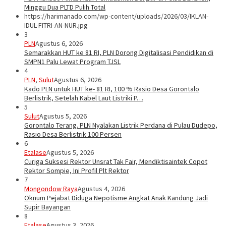
Minggu Dua PLTD Pulih Total
https://harimanado.com/wp-content/uploads/2026/03/IKLAN-
IDUL-FITRI-AN-NUR.jpg
3
PLN
Agustus 6, 2026
Semarakkan HUT ke 81 RI, PLN Dorong Digitalisasi Pendidikan di
SMPN1 Palu Lewat Program TJSL
4
PLN
,
Sulut
Agustus 6, 2026
Kado PLN untuk HUT ke- 81 RI, 100 % Rasio Desa Gorontalo
Berlistrik, Setelah Kabel Laut Listriki P…
5
Sulut
Agustus 5, 2026
Gorontalo Terang. PLN Nyalakan Listrik Perdana di Pulau Dudepo,
Rasio Desa Berlistrik 100 Persen
6
Etalase
Agustus 5, 2026
Curiga Suksesi Rektor Unsrat Tak Fair, Mendiktisaintek Copot
Rektor Sompie, Ini Profil Plt Rektor
7
Mongondow Raya
Agustus 4, 2026
Oknum Pejabat Diduga Nepotisme Angkat Anak Kandung Jadi
Supir Bayangan
8
Etalase
Agustus 3, 2026