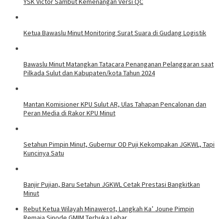
YSK Victor Sambut Kemenangan Versi QC
Ketua Bawaslu Minut Monitoring Surat Suara di Gudang Logistik
Bawaslu Minut Matangkan Tatacara Penanganan Pelanggaran saat
Pilkada Sulut dan Kabupaten/kota Tahun 2024
Mantan Komisioner KPU Sulut AR, Ulas Tahapan Pencalonan dan
Peran Media di Rakor KPU Minut
Setahun Pimpin Minut, Gubernur OD Puji Kekompakan JGKWL, Tapi
Kuncinya Satu
Banjir Pujian, Baru Setahun JGKWL Cetak Prestasi Bangkitkan
Minut
Rebut Ketua Wilayah Minawerot, Langkah Ka’ Joune Pimpin
Remaja Sinode GMIM Terbuka Lebar