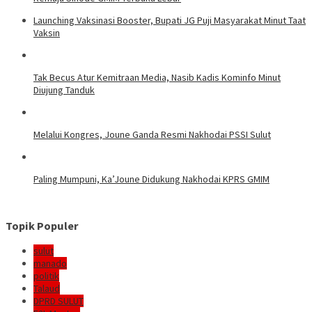
Launching Vaksinasi Booster, Bupati JG Puji Masyarakat Minut Taat
Vaksin
Tak Becus Atur Kemitraan Media, Nasib Kadis Kominfo Minut
Diujung Tanduk
Melalui Kongres, Joune Ganda Resmi Nakhodai PSSI Sulut
Paling Mumpuni, Ka’Joune Didukung Nakhodai KPRS GMIM
Topik Populer
sulut
manado
politik
Talaud
DPRD SULUT