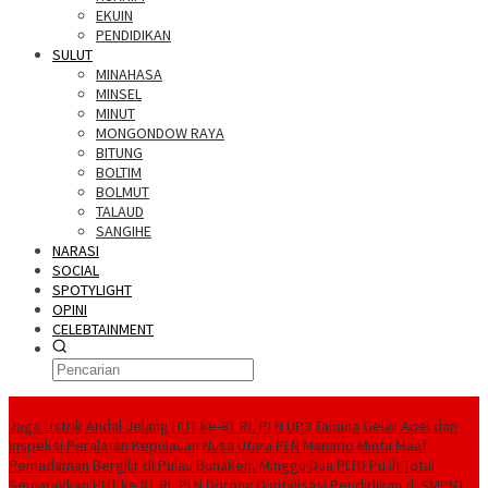
EKUIN
PENDIDIKAN
SULUT
MINAHASA
MINSEL
MINUT
MONGONDOW RAYA
BITUNG
BOLTIM
BOLMUT
TALAUD
SANGIHE
NARASI
SOCIAL
SPOTYLIGHT
OPINI
CELEBTAINMENT
BERITA TERBARU
Jaga Listrik Andal Jelang HUT ke-81 RI, PLN UP3 Tahuna Gelar Apel dan
Inspeksi Peralatan Kepulauan Nusa Utara
PLN Manado Minta Maaf
Pemadaman Bergilir di Pulau Bunaken, Minggu Dua PLTD Pulih Total
Semarakkan HUT ke 81 RI, PLN Dorong Digitalisasi Pendidikan di SMPN1