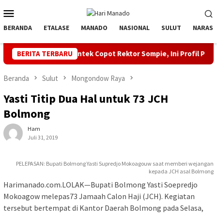
Loncat
Menu
ke
Mobile
konten
BERANDA
ETALASE
MANADO
NASIONAL
SULUT
NARASI
diktisaintek Copot Rektor Sompie, Ini Profil Plt Rektor
BERITA TERBARU
O
Beranda
Sulut
Mongondow Raya
Yasti Titip Dua Hal untuk 73 JCH
Bolmong
Ham
Juli 31, 2019
PELEPASAN: Bupati Bolmong Yasti Supredjo Mokoagouw saat memberi wejangan
kepada JCH asal Bolmong
Harimanado.com.LOLAK—Bupati Bolmong Yasti Soepredjo
Mokoagow melepas73 Jamaah Calon Haji (JCH). Kegiatan
tersebut bertempat di Kantor Daerah Bolmong pada Selasa,