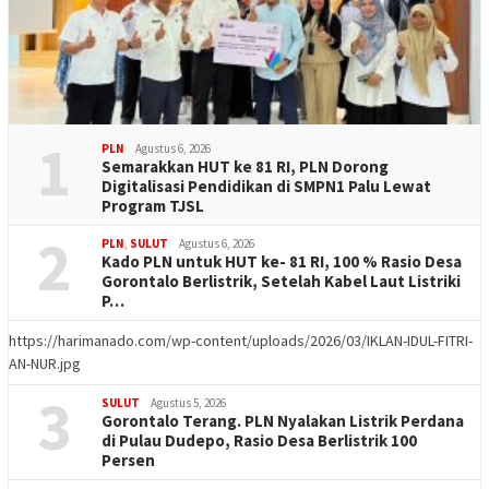
1
PLN
Agustus 6, 2026
Semarakkan HUT ke 81 RI, PLN Dorong
Digitalisasi Pendidikan di SMPN1 Palu Lewat
Program TJSL
2
PLN
,
SULUT
Agustus 6, 2026
Kado PLN untuk HUT ke- 81 RI, 100 % Rasio Desa
Gorontalo Berlistrik, Setelah Kabel Laut Listriki
P…
https://harimanado.com/wp-content/uploads/2026/03/IKLAN-IDUL-FITRI-
AN-NUR.jpg
3
SULUT
Agustus 5, 2026
Gorontalo Terang. PLN Nyalakan Listrik Perdana
di Pulau Dudepo, Rasio Desa Berlistrik 100
Persen