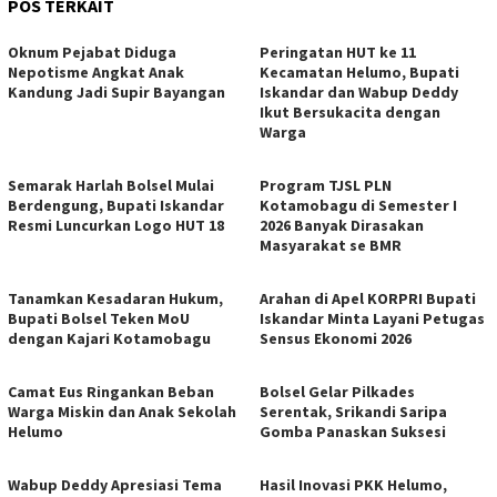
POS TERKAIT
Oknum Pejabat Diduga
Peringatan HUT ke 11
Nepotisme Angkat Anak
Kecamatan Helumo, Bupati
Kandung Jadi Supir Bayangan
Iskandar dan Wabup Deddy
Ikut Bersukacita dengan
Warga
Semarak Harlah Bolsel Mulai
Program TJSL PLN
Berdengung, Bupati Iskandar
Kotamobagu di Semester I
Resmi Luncurkan Logo HUT 18
2026 Banyak Dirasakan
Masyarakat se BMR
Tanamkan Kesadaran Hukum,
Arahan di Apel KORPRI Bupati
Bupati Bolsel Teken MoU
Iskandar Minta Layani Petugas
dengan Kajari Kotamobagu
Sensus Ekonomi 2026
Camat Eus Ringankan Beban
Bolsel Gelar Pilkades
Warga Miskin dan Anak Sekolah
Serentak, Srikandi Saripa
Helumo
Gomba Panaskan Suksesi
Wabup Deddy Apresiasi Tema
Hasil Inovasi PKK Helumo,