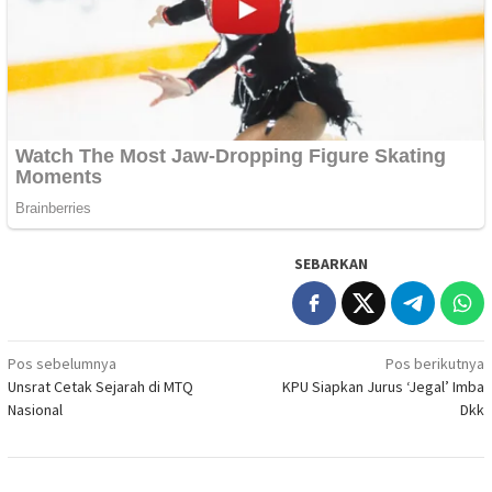
SEBARKAN
Navigasi
Pos sebelumnya
Pos berikutnya
Unsrat Cetak Sejarah di MTQ
KPU Siapkan Jurus ‘Jegal’ Imba
pos
Nasional
Dkk