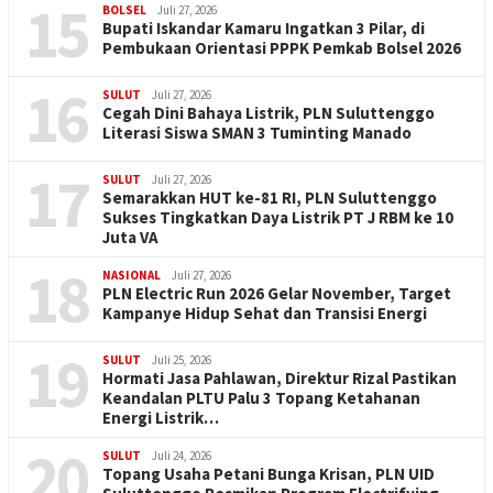
15
BOLSEL
Juli 27, 2026
Bupati Iskandar Kamaru Ingatkan 3 Pilar, di
Pembukaan Orientasi PPPK Pemkab Bolsel 2026
16
SULUT
Juli 27, 2026
Cegah Dini Bahaya Listrik, PLN Suluttenggo
Literasi Siswa SMAN 3 Tuminting Manado
17
SULUT
Juli 27, 2026
Semarakkan HUT ke-81 RI, PLN Suluttenggo
Sukses Tingkatkan Daya Listrik PT J RBM ke 10
Juta VA
18
NASIONAL
Juli 27, 2026
PLN Electric Run 2026 Gelar November, Target
Kampanye Hidup Sehat dan Transisi Energi
19
SULUT
Juli 25, 2026
Hormati Jasa Pahlawan, Direktur Rizal Pastikan
Keandalan PLTU Palu 3 Topang Ketahanan
Energi Listrik…
20
SULUT
Juli 24, 2026
Topang Usaha Petani Bunga Krisan, PLN UID