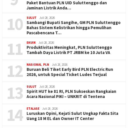
Paket Bantuan PLN UID Suluttenggo dan
Jaminan Listrik Anda…
10
SULUT
Juli 28, 2026
Sambangi Bupati Sangihe, GM PLN Suluttenggo
Bahas Sistem Kelistrikan hingga Pemulihan
Pascabencana T…
11
EKUIN
Juli 28, 2026
Produktivitas Meningkat, PLN Suluttenggo
Tambah Daya Listrik PT JRBM ke 10 Juta VA
12
NASIONAL
,
PLN
Juli 28, 2026
Buruan Beli Tiket Early Bird PLN Electric Run
2026, untuk Special Ticket Ludes Terjual
13
SULUT
Juli 28, 2026
Spirit HUT ke 81 RI, PLN Sukseskan Rangkaian
Acara Nasional PIKI – UNKRIT di Tentena
14
ETALASE
Juli 28, 2026
Luruskan Opini, Kejati Sulut Ungkap Fakta Sita
Uang 18 M EL dan Owner IT Center