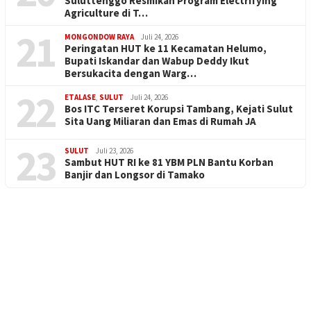
Suluttenggo Resmikan Program Electrifying
Agriculture di T…
21
MONGONDOW RAYA
Juli 24, 2026
Peringatan HUT ke 11 Kecamatan Helumo,
Bupati Iskandar dan Wabup Deddy Ikut
Bersukacita dengan Warg…
22
ETALASE
,
SULUT
Juli 24, 2026
Bos ITC Terseret Korupsi Tambang, Kejati Sulut
Sita Uang Miliaran dan Emas di Rumah JA
23
SULUT
Juli 23, 2026
Sambut HUT RI ke 81 YBM PLN Bantu Korban
Banjir dan Longsor di Tamako