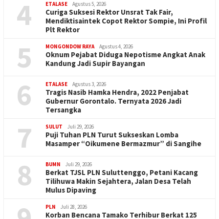
4
ETALASE
Agustus 5, 2026
Curiga Suksesi Rektor Unsrat Tak Fair,
Mendiktisaintek Copot Rektor Sompie, Ini Profil
Plt Rektor
5
MONGONDOW RAYA
Agustus 4, 2026
Oknum Pejabat Diduga Nepotisme Angkat Anak
Kandung Jadi Supir Bayangan
6
ETALASE
Agustus 3, 2026
Tragis Nasib Hamka Hendra, 2022 Penjabat
Gubernur Gorontalo. Ternyata 2026 Jadi
Tersangka
7
SULUT
Juli 29, 2026
Puji Tuhan PLN Turut Sukseskan Lomba
Masamper “Oikumene Bermazmur” di Sangihe
8
BUMN
Juli 29, 2026
Berkat TJSL PLN Suluttenggo, Petani Kacang
Tilihuwa Makin Sejahtera, Jalan Desa Telah
Mulus Dipaving
9
PLN
Juli 28, 2026
Korban Bencana Tamako Terhibur Berkat 125