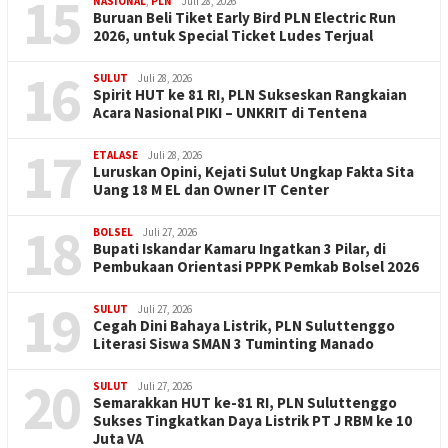
15
NASIONAL
,
PLN
Juli 28, 2026
Buruan Beli Tiket Early Bird PLN Electric Run
2026, untuk Special Ticket Ludes Terjual
16
SULUT
Juli 28, 2026
Spirit HUT ke 81 RI, PLN Sukseskan Rangkaian
Acara Nasional PIKI – UNKRIT di Tentena
17
ETALASE
Juli 28, 2026
Luruskan Opini, Kejati Sulut Ungkap Fakta Sita
Uang 18 M EL dan Owner IT Center
18
BOLSEL
Juli 27, 2026
Bupati Iskandar Kamaru Ingatkan 3 Pilar, di
Pembukaan Orientasi PPPK Pemkab Bolsel 2026
19
SULUT
Juli 27, 2026
Cegah Dini Bahaya Listrik, PLN Suluttenggo
Literasi Siswa SMAN 3 Tuminting Manado
20
SULUT
Juli 27, 2026
Semarakkan HUT ke-81 RI, PLN Suluttenggo
Sukses Tingkatkan Daya Listrik PT J RBM ke 10
Juta VA