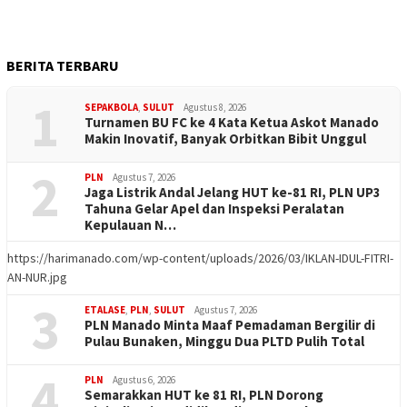
BERITA TERBARU
1
SEPAKBOLA
,
SULUT
Agustus 8, 2026
Turnamen BU FC ke 4 Kata Ketua Askot Manado
Makin Inovatif, Banyak Orbitkan Bibit Unggul
2
PLN
Agustus 7, 2026
Jaga Listrik Andal Jelang HUT ke-81 RI, PLN UP3
Tahuna Gelar Apel dan Inspeksi Peralatan
Kepulauan N…
https://harimanado.com/wp-content/uploads/2026/03/IKLAN-IDUL-FITRI-
AN-NUR.jpg
3
ETALASE
,
PLN
,
SULUT
Agustus 7, 2026
PLN Manado Minta Maaf Pemadaman Bergilir di
Pulau Bunaken, Minggu Dua PLTD Pulih Total
4
PLN
Agustus 6, 2026
Semarakkan HUT ke 81 RI, PLN Dorong