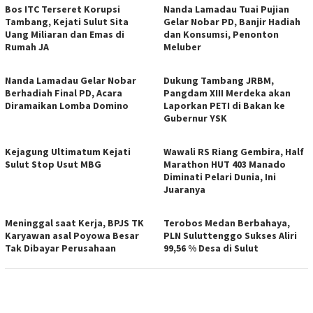
Bos ITC Terseret Korupsi
Nanda Lamadau Tuai Pujian
Tambang, Kejati Sulut Sita
Gelar Nobar PD, Banjir Hadiah
Uang Miliaran dan Emas di
dan Konsumsi, Penonton
Rumah JA
Meluber
Nanda Lamadau Gelar Nobar
Dukung Tambang JRBM,
Berhadiah Final PD, Acara
Pangdam XIII Merdeka akan
Diramaikan Lomba Domino
Laporkan PETI di Bakan ke
Gubernur YSK
Kejagung Ultimatum Kejati
Wawali RS Riang Gembira, Half
Sulut Stop Usut MBG
Marathon HUT 403 Manado
Diminati Pelari Dunia, Ini
Juaranya
Meninggal saat Kerja, BPJS TK
Terobos Medan Berbahaya,
Karyawan asal Poyowa Besar
PLN Suluttenggo Sukses Aliri
Tak Dibayar Perusahaan
99,56 % Desa di Sulut