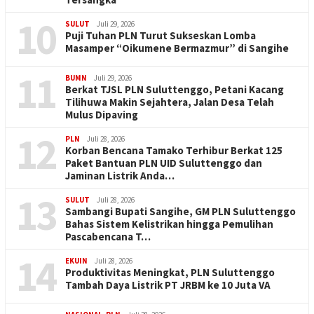
10
SULUT
Juli 29, 2026
Puji Tuhan PLN Turut Sukseskan Lomba
Masamper “Oikumene Bermazmur” di Sangihe
11
BUMN
Juli 29, 2026
Berkat TJSL PLN Suluttenggo, Petani Kacang
Tilihuwa Makin Sejahtera, Jalan Desa Telah
Mulus Dipaving
12
PLN
Juli 28, 2026
Korban Bencana Tamako Terhibur Berkat 125
Paket Bantuan PLN UID Suluttenggo dan
Jaminan Listrik Anda…
13
SULUT
Juli 28, 2026
Sambangi Bupati Sangihe, GM PLN Suluttenggo
Bahas Sistem Kelistrikan hingga Pemulihan
Pascabencana T…
14
EKUIN
Juli 28, 2026
Produktivitas Meningkat, PLN Suluttenggo
Tambah Daya Listrik PT JRBM ke 10 Juta VA