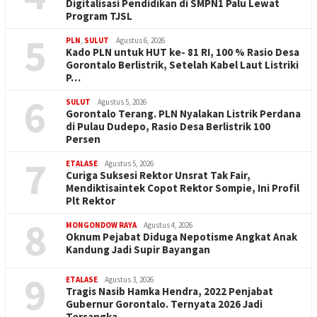
Digitalisasi Pendidikan di SMPN1 Palu Lewat
Program TJSL
5
PLN
,
SULUT
Agustus 6, 2026
Kado PLN untuk HUT ke- 81 RI, 100 % Rasio Desa
Gorontalo Berlistrik, Setelah Kabel Laut Listriki
P…
6
SULUT
Agustus 5, 2026
Gorontalo Terang. PLN Nyalakan Listrik Perdana
di Pulau Dudepo, Rasio Desa Berlistrik 100
Persen
7
ETALASE
Agustus 5, 2026
Curiga Suksesi Rektor Unsrat Tak Fair,
Mendiktisaintek Copot Rektor Sompie, Ini Profil
Plt Rektor
8
MONGONDOW RAYA
Agustus 4, 2026
Oknum Pejabat Diduga Nepotisme Angkat Anak
Kandung Jadi Supir Bayangan
9
ETALASE
Agustus 3, 2026
Tragis Nasib Hamka Hendra, 2022 Penjabat
Gubernur Gorontalo. Ternyata 2026 Jadi
Tersangka