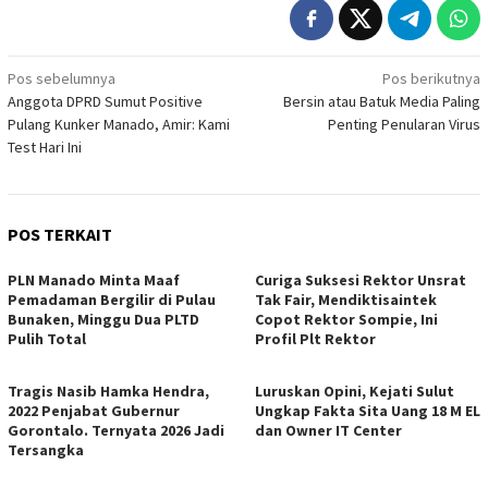
Navigasi
Pos sebelumnya
Pos berikutnya
Anggota DPRD Sumut Positive
Bersin atau Batuk Media Paling
pos
Pulang Kunker Manado, Amir: Kami
Penting Penularan Virus
Test Hari Ini
POS TERKAIT
PLN Manado Minta Maaf
Curiga Suksesi Rektor Unsrat
Pemadaman Bergilir di Pulau
Tak Fair, Mendiktisaintek
Bunaken, Minggu Dua PLTD
Copot Rektor Sompie, Ini
Pulih Total
Profil Plt Rektor
Tragis Nasib Hamka Hendra,
Luruskan Opini, Kejati Sulut
2022 Penjabat Gubernur
Ungkap Fakta Sita Uang 18 M EL
Gorontalo. Ternyata 2026 Jadi
dan Owner IT Center
Tersangka