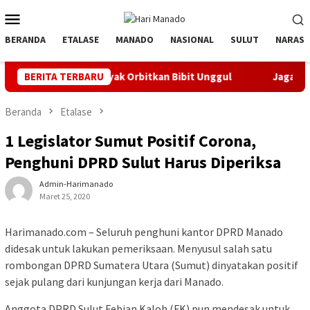
Loncat
Menu
ke
Mobile
konten
BERANDA
ETALASE
MANADO
NASIONAL
SULUT
NARASI
if, Banyak Orbitkan Bibit Unggul
BERITA TERBARU
Jaga Listrik Andal Jel
Beranda
Etalase
1 Legislator Sumut Positif Corona,
Penghuni DPRD Sulut Harus Diperiksa
Admin-Harimanado
Maret 25, 2020
Harimanado.com – Seluruh penghuni kantor DPRD Manado
didesak untuk lakukan pemeriksaan. Menyusul salah satu
rombongan DPRD Sumatera Utara (Sumut) dinyatakan positif
sejak pulang dari kunjungan kerja dari Manado.
Anggota DPRD Sulut Febian Kaloh (FK) pun mendesak untuk