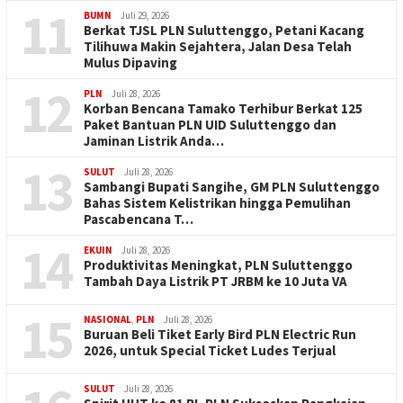
11
BUMN
Juli 29, 2026
Berkat TJSL PLN Suluttenggo, Petani Kacang
Tilihuwa Makin Sejahtera, Jalan Desa Telah
Mulus Dipaving
12
PLN
Juli 28, 2026
Korban Bencana Tamako Terhibur Berkat 125
Paket Bantuan PLN UID Suluttenggo dan
Jaminan Listrik Anda…
13
SULUT
Juli 28, 2026
Sambangi Bupati Sangihe, GM PLN Suluttenggo
Bahas Sistem Kelistrikan hingga Pemulihan
Pascabencana T…
14
EKUIN
Juli 28, 2026
Produktivitas Meningkat, PLN Suluttenggo
Tambah Daya Listrik PT JRBM ke 10 Juta VA
15
NASIONAL
,
PLN
Juli 28, 2026
Buruan Beli Tiket Early Bird PLN Electric Run
2026, untuk Special Ticket Ludes Terjual
SULUT
Juli 28, 2026