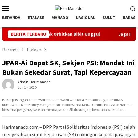
Loncat
Menu
ke
Mobile
konten
BERANDA
ETALASE
MANADO
NASIONAL
SULUT
NARASI
if, Banyak Orbitkan Bibit Unggul
BERITA TERBARU
Jaga Listrik Andal Jela
Beranda
Etalase
JPAR-Ai Dapat SK, Sekjen PSI: Mandat Ini
Bukan Sekedar Surat, Tapi Kepercayaan
Admin-Harimanado
Juli 14, 2020
Bakal pasangan calon wali kota dan wakil wali kota Manado Julyeta Paula A
Runtuwene Dan Harley Mangindaan foto bersama Ketua Umum PSI Grace Natalie
bersama pengurus, setelah mendapatkan SK dukungan, beberapa waktu lalu.
Harimanado.com – DPP Partai Solidaritas Indonesia (PSI) telah
menyerahkan surat keputusan (SK) dukungan kepada pasangan