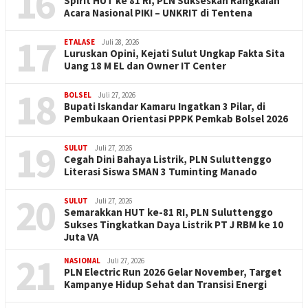
16
Spirit HUT ke 81 RI, PLN Sukseskan Rangkaian
Acara Nasional PIKI – UNKRIT di Tentena
17
ETALASE
Juli 28, 2026
Luruskan Opini, Kejati Sulut Ungkap Fakta Sita
Uang 18 M EL dan Owner IT Center
18
BOLSEL
Juli 27, 2026
Bupati Iskandar Kamaru Ingatkan 3 Pilar, di
Pembukaan Orientasi PPPK Pemkab Bolsel 2026
19
SULUT
Juli 27, 2026
Cegah Dini Bahaya Listrik, PLN Suluttenggo
Literasi Siswa SMAN 3 Tuminting Manado
20
SULUT
Juli 27, 2026
Semarakkan HUT ke-81 RI, PLN Suluttenggo
Sukses Tingkatkan Daya Listrik PT J RBM ke 10
Juta VA
21
NASIONAL
Juli 27, 2026
PLN Electric Run 2026 Gelar November, Target
Kampanye Hidup Sehat dan Transisi Energi