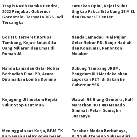
Tragis Nasib Hamka Hendra,
Luruskan Opini, Kejati Sulut
2022 Penjabat Gubernur
Ungkap Fakta Sita Uang 18 M EL
Gorontalo. Ternyata 2026 Jadi
dan Owner IT Center
Tersangka
Bos ITC Terseret Korupsi
Nanda Lamadau Tuai Pujian
Tambang, Kejati Sulut Sita
Gelar Nobar PD, Banjir Hadiah
Uang Miliaran dan Emas di
dan Konsumsi, Penonton
Rumah JA
Meluber
Nanda Lamadau Gelar Nobar
Dukung Tambang JRBM,
Berhadiah Final PD, Acara
Pangdam XIII Merdeka akan
Diramaikan Lomba Domino
Laporkan PETI di Bakan ke
Gubernur YSK
Kejagung Ultimatum Kejati
Wawali RS Riang Gembira, Half
Sulut Stop Usut MBG
Marathon HUT 403 Manado
Diminati Pelari Dunia, Ini
Juaranya
Meninggal saat Kerja, BPJS TK
Terobos Medan Berbahaya,
Karyawan asal Poyowa Besar
PLN Suluttenggo Sukses Aliri