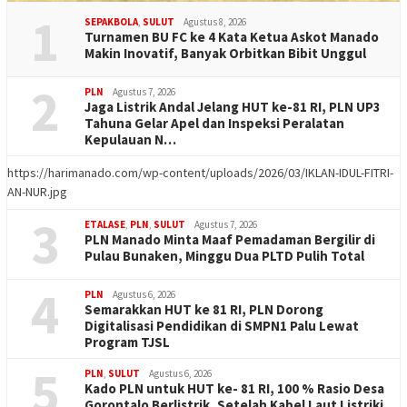
1
SEPAKBOLA
,
SULUT
Agustus 8, 2026
Turnamen BU FC ke 4 Kata Ketua Askot Manado
Makin Inovatif, Banyak Orbitkan Bibit Unggul
2
PLN
Agustus 7, 2026
Jaga Listrik Andal Jelang HUT ke-81 RI, PLN UP3
Tahuna Gelar Apel dan Inspeksi Peralatan
Kepulauan N…
https://harimanado.com/wp-content/uploads/2026/03/IKLAN-IDUL-FITRI-
AN-NUR.jpg
3
ETALASE
,
PLN
,
SULUT
Agustus 7, 2026
PLN Manado Minta Maaf Pemadaman Bergilir di
Pulau Bunaken, Minggu Dua PLTD Pulih Total
4
PLN
Agustus 6, 2026
Semarakkan HUT ke 81 RI, PLN Dorong
Digitalisasi Pendidikan di SMPN1 Palu Lewat
Program TJSL
5
PLN
,
SULUT
Agustus 6, 2026
Kado PLN untuk HUT ke- 81 RI, 100 % Rasio Desa
Gorontalo Berlistrik, Setelah Kabel Laut Listriki