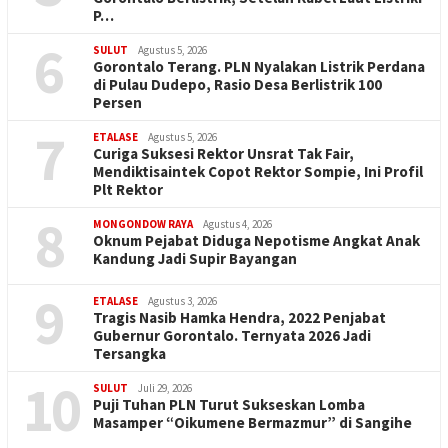
P…
6
SULUT
Agustus 5, 2026
Gorontalo Terang. PLN Nyalakan Listrik Perdana
di Pulau Dudepo, Rasio Desa Berlistrik 100
Persen
7
ETALASE
Agustus 5, 2026
Curiga Suksesi Rektor Unsrat Tak Fair,
Mendiktisaintek Copot Rektor Sompie, Ini Profil
Plt Rektor
8
MONGONDOW RAYA
Agustus 4, 2026
Oknum Pejabat Diduga Nepotisme Angkat Anak
Kandung Jadi Supir Bayangan
9
ETALASE
Agustus 3, 2026
Tragis Nasib Hamka Hendra, 2022 Penjabat
Gubernur Gorontalo. Ternyata 2026 Jadi
Tersangka
10
SULUT
Juli 29, 2026
Puji Tuhan PLN Turut Sukseskan Lomba
Masamper “Oikumene Bermazmur” di Sangihe