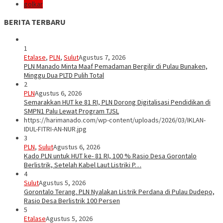
golkar
BERITA TERBARU
1
Etalase
,
PLN
,
Sulut
Agustus 7, 2026
PLN Manado Minta Maaf Pemadaman Bergilir di Pulau Bunaken,
Minggu Dua PLTD Pulih Total
2
PLN
Agustus 6, 2026
Semarakkan HUT ke 81 RI, PLN Dorong Digitalisasi Pendidikan di
SMPN1 Palu Lewat Program TJSL
https://harimanado.com/wp-content/uploads/2026/03/IKLAN-
IDUL-FITRI-AN-NUR.jpg
3
PLN
,
Sulut
Agustus 6, 2026
Kado PLN untuk HUT ke- 81 RI, 100 % Rasio Desa Gorontalo
Berlistrik, Setelah Kabel Laut Listriki P…
4
Sulut
Agustus 5, 2026
Gorontalo Terang. PLN Nyalakan Listrik Perdana di Pulau Dudepo,
Rasio Desa Berlistrik 100 Persen
5
Etalase
Agustus 5, 2026