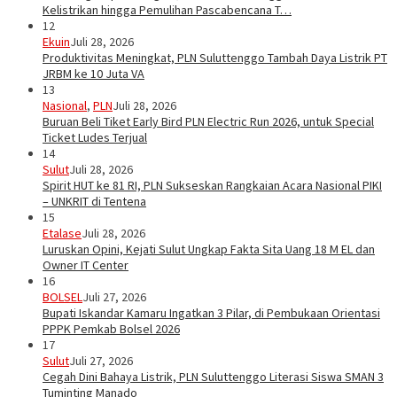
Kelistrikan hingga Pemulihan Pascabencana T…
12
Ekuin
Juli 28, 2026
Produktivitas Meningkat, PLN Suluttenggo Tambah Daya Listrik PT
JRBM ke 10 Juta VA
13
Nasional
,
PLN
Juli 28, 2026
Buruan Beli Tiket Early Bird PLN Electric Run 2026, untuk Special
Ticket Ludes Terjual
14
Sulut
Juli 28, 2026
Spirit HUT ke 81 RI, PLN Sukseskan Rangkaian Acara Nasional PIKI
– UNKRIT di Tentena
15
Etalase
Juli 28, 2026
Luruskan Opini, Kejati Sulut Ungkap Fakta Sita Uang 18 M EL dan
Owner IT Center
16
BOLSEL
Juli 27, 2026
Bupati Iskandar Kamaru Ingatkan 3 Pilar, di Pembukaan Orientasi
PPPK Pemkab Bolsel 2026
17
Sulut
Juli 27, 2026
Cegah Dini Bahaya Listrik, PLN Suluttenggo Literasi Siswa SMAN 3
Tuminting Manado