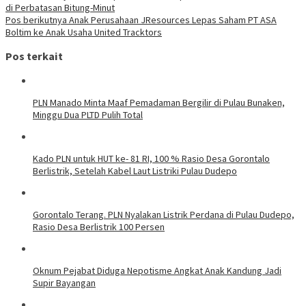
di Perbatasan Bitung-Minut
Pos berikutnya
Anak Perusahaan JResources Lepas Saham PT ASA
Boltim ke Anak Usaha United Tracktors
Pos terkait
PLN Manado Minta Maaf Pemadaman Bergilir di Pulau Bunaken,
Minggu Dua PLTD Pulih Total
Kado PLN untuk HUT ke- 81 RI, 100 % Rasio Desa Gorontalo
Berlistrik, Setelah Kabel Laut Listriki Pulau Dudepo
Gorontalo Terang. PLN Nyalakan Listrik Perdana di Pulau Dudepo,
Rasio Desa Berlistrik 100 Persen
Oknum Pejabat Diduga Nepotisme Angkat Anak Kandung Jadi
Supir Bayangan