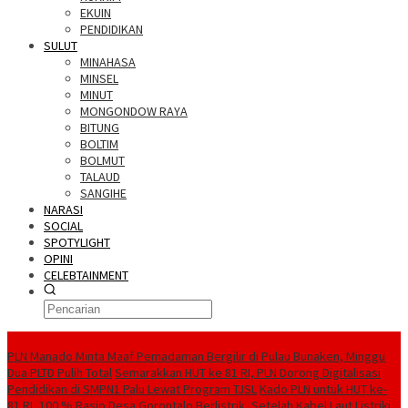
EKUIN
PENDIDIKAN
SULUT
MINAHASA
MINSEL
MINUT
MONGONDOW RAYA
BITUNG
BOLTIM
BOLMUT
TALAUD
SANGIHE
NARASI
SOCIAL
SPOTYLIGHT
OPINI
CELEBTAINMENT
BERITA TERBARU
PLN Manado Minta Maaf Pemadaman Bergilir di Pulau Bunaken, Minggu
Dua PLTD Pulih Total
Semarakkan HUT ke 81 RI, PLN Dorong Digitalisasi
Pendidikan di SMPN1 Palu Lewat Program TJSL
Kado PLN untuk HUT ke-
81 RI, 100 % Rasio Desa Gorontalo Berlistrik, Setelah Kabel Laut Listriki