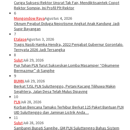
Curiga Suksesi Rektor Unsrat Tak Fair, Mendiktisaintek Copot
Rektor Sompie, Ini Profil Plt Rektor
6
Mongondow Raya
Agustus 4, 2026
Oknum Pejabat Diduga Nepotisme Angkat Anak Kandung Jadi
Supir Bayangan
7
Etalase
Agustus 3, 2026
Tragis Nasib Hamka Hendra, 2022 Penjabat Gubernur Gorontalo.
Ternyata 2026 Jadi Tersangka
8
Sulut
Juli 29, 2026
Puji Tuhan PLN Turut Sukseskan Lomba Masamper “Oikumene
Bermazmur” di Sangihe
9
BUMN
Juli 29, 2026
Berkat TJSL PLN Suluttenggo, Petani Kacang Tilihuwa Makin
Sejahtera, Jalan Desa Telah Mulus Dipaving
10
PLN
Juli 28, 2026
Korban Bencana Tamako Terhibur Berkat 125 Paket Bantuan PLN
UID Suluttenggo dan Jaminan Listrik Anda…
11
Sulut
Juli 28, 2026
Sambangi Bupati Sangihe, GM PLN Suluttenggo Bahas Sistem