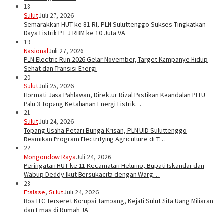
18
Sulut
Juli 27, 2026
Semarakkan HUT ke-81 RI, PLN Suluttenggo Sukses Tingkatkan
Daya Listrik PT J RBM ke 10 Juta VA
19
Nasional
Juli 27, 2026
PLN Electric Run 2026 Gelar November, Target Kampanye Hidup
Sehat dan Transisi Energi
20
Sulut
Juli 25, 2026
Hormati Jasa Pahlawan, Direktur Rizal Pastikan Keandalan PLTU
Palu 3 Topang Ketahanan Energi Listrik…
21
Sulut
Juli 24, 2026
Topang Usaha Petani Bunga Krisan, PLN UID Suluttenggo
Resmikan Program Electrifying Agriculture di T…
22
Mongondow Raya
Juli 24, 2026
Peringatan HUT ke 11 Kecamatan Helumo, Bupati Iskandar dan
Wabup Deddy Ikut Bersukacita dengan Warg…
23
Etalase
,
Sulut
Juli 24, 2026
Bos ITC Terseret Korupsi Tambang, Kejati Sulut Sita Uang Miliaran
dan Emas di Rumah JA