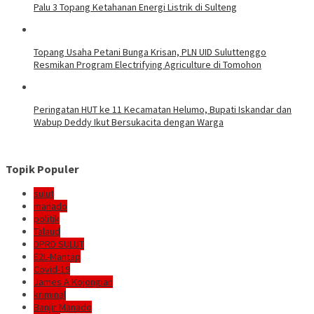
Palu 3 Topang Ketahanan Energi Listrik di Sulteng
Topang Usaha Petani Bunga Krisan, PLN UID Suluttenggo
Resmikan Program Electrifying Agriculture di Tomohon
Peringatan HUT ke 11 Kecamatan Helumo, Bupati Iskandar dan
Wabup Deddy Ikut Bersukacita dengan Warga
Topik Populer
sulut
manado
politik
Talaud
DPRD SULUT
E2L-Mantap
Covid-19
James A Kojongian
kriminal
Banjir Manado