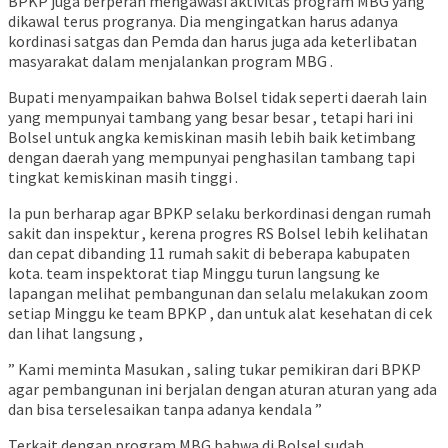
BPKP juga berperan mengawasi aktivitas program MBG yang
dikawal terus progranya. Dia mengingatkan harus adanya
kordinasi satgas dan Pemda dan harus juga ada keterlibatan
masyarakat dalam menjalankan program MBG .
Bupati menyampaikan bahwa Bolsel tidak seperti daerah lain
yang mempunyai tambang yang besar besar , tetapi hari ini
Bolsel untuk angka kemiskinan masih lebih baik ketimbang
dengan daerah yang mempunyai penghasilan tambang tapi
tingkat kemiskinan masih tinggi .
Ia pun berharap agar BPKP selaku berkordinasi dengan rumah
sakit dan inspektur , kerena progres RS Bolsel lebih kelihatan
dan cepat dibanding 11 rumah sakit di beberapa kabupaten
kota. team inspektorat tiap Minggu turun langsung ke
lapangan melihat pembangunan dan selalu melakukan zoom
setiap Minggu ke team BPKP , dan untuk alat kesehatan di cek
dan lihat langsung ,
” Kami meminta Masukan , saling tukar pemikiran dari BPKP
agar pembangunan ini berjalan dengan aturan aturan yang ada
dan bisa terselesaikan tanpa adanya kendala ”
Terkait dengan program MBG bahwa di Bolsel sudah