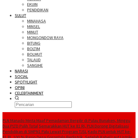
EKUIN
PENDIDIKAN
SULUT
MINAHASA
MINSEL
MINUT
MONGONDOW RAYA
BITUNG
BOLTIM
BOLMUT
TALAUD
SANGIHE
NARASI
SOCIAL
SPOTYLIGHT
OPINI
CELEBTAINMENT
BERITA TERBARU
PLN Manado Minta Maaf Pemadaman Bergilir di Pulau Bunaken, Minggu
Dua PLTD Pulih Total
Semarakkan HUT ke 81 RI, PLN Dorong Digitalisasi
Pendidikan di SMPN1 Palu Lewat Program TJSL
Kado PLN untuk HUT ke-
81 RI, 100 % Rasio Desa Gorontalo Berlistrik, Setelah Kabel Laut Listriki