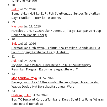
Tuminting Manado
18
Sulut
Juli 27, 2026
Semarakkan HUT ke-81 RI, PLN Suluttenggo Sukses Tingkatkan
Daya Listrik PT J RBM ke 10 Juta VA
19
Nasional
Juli 27, 2026
PLN Electric Run 2026 Gelar November, Target Kampanye Hidup
Sehat dan Transisi Energi
20
Sulut
Juli 25, 2026
Hormati Jasa Pahlawan, Direktur Rizal Pastikan Keandalan PLTU
Palu 3 Topang Ketahanan Energi Listrik…
21
Sulut
Juli 24, 2026
Topang Usaha Petani Bunga Krisan, PLN UID Suluttenggo
Resmikan Program Electrifying Agriculture di T…
22
Mongondow Raya
Juli 24, 2026
Peringatan HUT ke 11 Kecamatan Helumo, Bupati Iskandar dan
Wabup Deddy Ikut Bersukacita dengan Warg…
23
Etalase
,
Sulut
Juli 24, 2026
Bos ITC Terseret Korupsi Tambang, Kejati Sulut Sita Uang Miliaran
dan Emas di Rumah JA