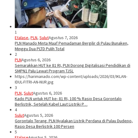
1
Etalase
,
PLN
,
Sulut
Agustus 7, 2026
PLN Manado Minta Maaf Pemadaman Bergilir di Pulau Bunaken,
Minggu Dua PLTD Pulih Total
2
PLN
Agustus 6, 2026
Semarakkan HUT ke 81 RI, PLN Dorong Digitalisasi Pendidikan di
SMPN1 Palu Lewat Program TJSL
https://harimanado.com/wp-content/uploads/2026/03/IKLAN-
IDUL-FITRI-AN-NUR.jpg
3
PLN
,
Sulut
Agustus 6, 2026
Kado PLN untuk HUT ke- 81 RI, 100 % Rasio Desa Gorontalo
Berlistrik, Setelah Kabel Laut Listriki P…
4
Sulut
Agustus 5, 2026
Gorontalo Terang. PLN Nyalakan Listrik Perdana di Pulau Dudepo,
Rasio Desa Berlistrik 100 Persen
5
Etalase
Agustus 5, 2026