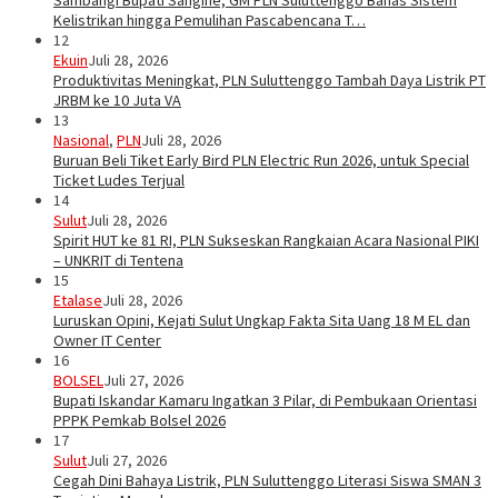
Sambangi Bupati Sangihe, GM PLN Suluttenggo Bahas Sistem
Kelistrikan hingga Pemulihan Pascabencana T…
12
Ekuin
Juli 28, 2026
Produktivitas Meningkat, PLN Suluttenggo Tambah Daya Listrik PT
JRBM ke 10 Juta VA
13
Nasional
,
PLN
Juli 28, 2026
Buruan Beli Tiket Early Bird PLN Electric Run 2026, untuk Special
Ticket Ludes Terjual
14
Sulut
Juli 28, 2026
Spirit HUT ke 81 RI, PLN Sukseskan Rangkaian Acara Nasional PIKI
– UNKRIT di Tentena
15
Etalase
Juli 28, 2026
Luruskan Opini, Kejati Sulut Ungkap Fakta Sita Uang 18 M EL dan
Owner IT Center
16
BOLSEL
Juli 27, 2026
Bupati Iskandar Kamaru Ingatkan 3 Pilar, di Pembukaan Orientasi
PPPK Pemkab Bolsel 2026
17
Sulut
Juli 27, 2026
Cegah Dini Bahaya Listrik, PLN Suluttenggo Literasi Siswa SMAN 3