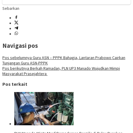
Sebarkan
Navigasi pos
Pos sebelumnya
Guru ASN – PPPK Bahagia, Lantaran Prabowo Cairkan
Tunjangan Guru ASN-PPPK
Pos berikutnya
Berkah Ramadan, PLN UP3 Manado Wujudkan Mimpi
Masyarakat Prasejahtera
Pos terkait