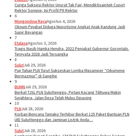
Curiga Suksesi Rektor Unsrat Tak Fair, Mendiktisaintek Copot
Rektor Sompie, Ini Profil Plt Rektor
6
Mongondow Raya
Agustus 4, 2026
Oknum Pejabat Diduga Nepotisme Angkat Anak Kandung Jadi
Supir Bayangan
7
Etalase
Agustus 3, 2026
Tragis Nasib Hamka Hendra, 2022 Penjabat Gubernur Gorontalo.
Ternyata 2026 Jadi Tersangka
8
Sulut
Juli 29, 2026
Puji Tuhan PLN Turut Sukseskan Lomba Masamper “Oikumene
Bermazmur” di Sangihe
9
BUMN
Juli 29, 2026
Berkat TJSL PLN Suluttenggo, Petani Kacang Tilihuwa Makin
Sejahtera, Jalan Desa Telah Mulus Dipaving
10
PLN
Juli 28, 2026
Korban Bencana Tamako Terhibur Berkat 125 Paket Bantuan PLN
UID Suluttenggo dan Jaminan Listrik Anda…
11
Sulut
Juli 28, 2026