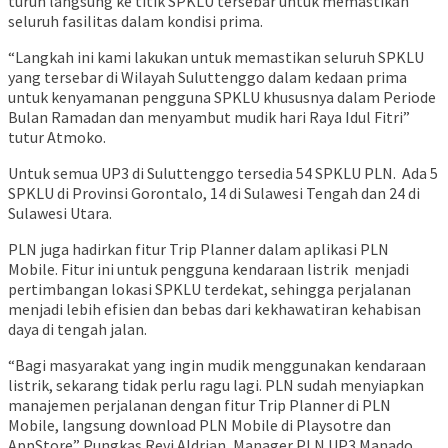
turun langsung ke titik SPKLU tersebar untuk memastikan
seluruh fasilitas dalam kondisi prima.
“Langkah ini kami lakukan untuk memastikan seluruh SPKLU
yang tersebar di Wilayah Suluttenggo dalam kedaan prima
untuk kenyamanan pengguna SPKLU khususnya dalam Periode
Bulan Ramadan dan menyambut mudik hari Raya Idul Fitri”
tutur Atmoko.
Untuk semua UP3 di Suluttenggo tersedia 54 SPKLU PLN. Ada 5
SPKLU di Provinsi Gorontalo, 14 di Sulawesi Tengah dan 24 di
Sulawesi Utara.
PLN juga hadirkan fitur Trip Planner dalam aplikasi PLN
Mobile. Fitur ini untuk pengguna kendaraan listrik menjadi
pertimbangan lokasi SPKLU terdekat, sehingga perjalanan
menjadi lebih efisien dan bebas dari kekhawatiran kehabisan
daya di tengah jalan.
“Bagi masyarakat yang ingin mudik menggunakan kendaraan
listrik, sekarang tidak perlu ragu lagi. PLN sudah menyiapkan
manajemen perjalanan dengan fitur Trip Planner di PLN
Mobile, langsung download PLN Mobile di Playsotre dan
AppStore” Pungkas Revi Aldrian, Manager PLN UP3 Manado.