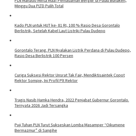
PLN Manado Minta Maaf Pemadaman Bergilir di Pulau Bunaken,
Minggu Dua PLTD Pulih Total
Kado PLN untuk HUT ke- 81 RI, 100 % Rasio Desa Gorontalo
Berlistrik, Setelah Kabel Laut Listriki Pulau Dudepo
Gorontalo Terang. PLN Nyalakan Listrik Perdana di Pulau Dudepo,
Rasio Desa Berlistrik 100 Persen
Curiga Suksesi Rektor Unsrat Tak Fair, Mendiktisaintek Copot
Rektor Sompie, Ini Profil Plt Rektor
Tragis Nasib Hamka Hendra, 2022 Penjabat Gubernur Gorontalo.
Ternyata 2026 Jadi Tersangka
Puji Tuhan PLN Turut Sukseskan Lomba Masamper “Oikumene
Bermazmur” di Sangihe