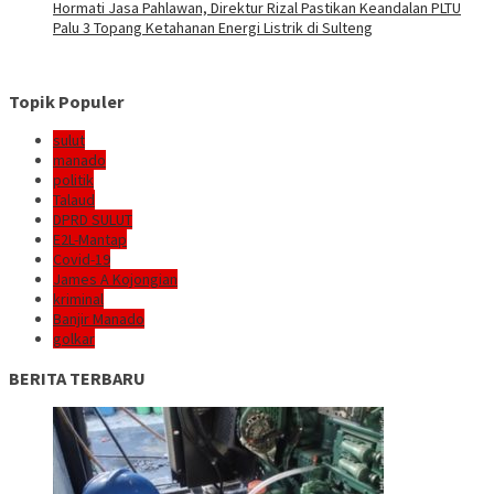
Hormati Jasa Pahlawan, Direktur Rizal Pastikan Keandalan PLTU
Palu 3 Topang Ketahanan Energi Listrik di Sulteng
Topik Populer
sulut
manado
politik
Talaud
DPRD SULUT
E2L-Mantap
Covid-19
James A Kojongian
kriminal
Banjir Manado
golkar
BERITA TERBARU