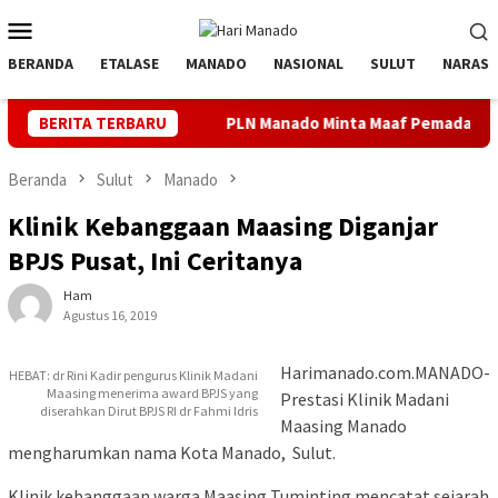
Loncat
Menu
ke
Mobile
konten
BERANDA
ETALASE
MANADO
NASIONAL
SULUT
NARASI
ra
BERITA TERBARU
PLN Manado Minta Maaf Pemadaman Bergilir di Pulau B
Beranda
Sulut
Manado
Klinik Kebanggaan Maasing Diganjar
BPJS Pusat, Ini Ceritanya
Ham
Agustus 16, 2019
Harimanado.com.MANADO-
HEBAT: dr Rini Kadir pengurus Klinik Madani
Maasing menerima award BPJS yang
Prestasi Klinik Madani
diserahkan Dirut BPJS RI dr Fahmi Idris
Maasing Manado
mengharumkan nama Kota Manado, Sulut.
Klinik kebanggaan warga Maasing Tuminting mencatat sejarah