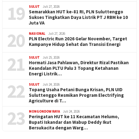
19
SULUT
Juli 27, 2026
Semarakkan HUT ke-81 RI, PLN Suluttenggo
Sukses Tingkatkan Daya Listrik PT J RBM ke 10
Juta VA
20
NASIONAL
Juli 27, 2026
PLN Electric Run 2026 Gelar November, Target
Kampanye Hidup Sehat dan Transisi Energi
21
SULUT
Juli 25, 2026
Hormati Jasa Pahlawan, Direktur Rizal Pastikan
Keandalan PLTU Palu 3 Topang Ketahanan
Energi Listrik…
22
SULUT
Juli 24, 2026
Topang Usaha Petani Bunga Krisan, PLN UID
Suluttenggo Resmikan Program Electrifying
Agriculture di T…
23
MONGONDOW RAYA
Juli 24, 2026
Peringatan HUT ke 11 Kecamatan Helumo,
Bupati Iskandar dan Wabup Deddy Ikut
Bersukacita dengan Warg…