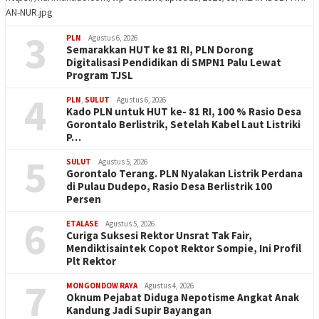
AN-NUR.jpg
3
PLN
Agustus 6, 2026
Semarakkan HUT ke 81 RI, PLN Dorong
Digitalisasi Pendidikan di SMPN1 Palu Lewat
Program TJSL
4
PLN
,
SULUT
Agustus 6, 2026
Kado PLN untuk HUT ke- 81 RI, 100 % Rasio Desa
Gorontalo Berlistrik, Setelah Kabel Laut Listriki
P…
5
SULUT
Agustus 5, 2026
Gorontalo Terang. PLN Nyalakan Listrik Perdana
di Pulau Dudepo, Rasio Desa Berlistrik 100
Persen
6
ETALASE
Agustus 5, 2026
Curiga Suksesi Rektor Unsrat Tak Fair,
Mendiktisaintek Copot Rektor Sompie, Ini Profil
Plt Rektor
7
MONGONDOW RAYA
Agustus 4, 2026
Oknum Pejabat Diduga Nepotisme Angkat Anak
Kandung Jadi Supir Bayangan