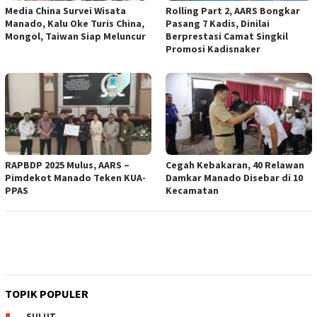
Media China Survei Wisata
Rolling Part 2, AARS Bongkar
Manado, Kalu Oke Turis China,
Pasang 7 Kadis, Dinilai
Mongol, Taiwan Siap Meluncur
Berprestasi Camat Singkil
Promosi Kadisnaker
RAPBDP 2025 Mulus, AARS –
Cegah Kebakaran, 40 Relawan
Pimdekot Manado Teken KUA-
Damkar Manado Disebar di 10
PPAS
Kecamatan
TOPIK POPULER
SULUT