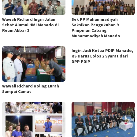
Wawali Richard Ingin Jalan
Sek PP Muhammadiyah
Sehat Alumni HMI Manado di
Saksikan Pengukuhan 9
Reuni Akbar 3
Pimpinan Cabang
Muhammadiyah Manado
Ingin Jadi Ketua PDIP Manado,
RS Harus Lolos 2 Syarat dari
DPP PDIP
Wawali Richard Roling Lurah
Sampai Camat