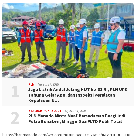
1
PLN
Agustus 7, 2026
Jaga Listrik Andal Jelang HUT ke-81 RI, PLN UP3
Tahuna Gelar Apel dan Inspeksi Peralatan
Kepulauan N…
2
ETALASE
,
PLN
,
SULUT
Agustus 7, 2026
PLN Manado Minta Maaf Pemadaman Bergilir di
Pulau Bunaken, Minggu Dua PLTD Pulih Total
https://harimanado.com/wp-content/uploads/2026/03/IKLAN-IDUL-FITRI-