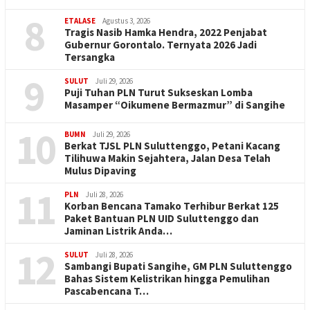
8
ETALASE
Agustus 3, 2026
Tragis Nasib Hamka Hendra, 2022 Penjabat
Gubernur Gorontalo. Ternyata 2026 Jadi
Tersangka
9
SULUT
Juli 29, 2026
Puji Tuhan PLN Turut Sukseskan Lomba
Masamper “Oikumene Bermazmur” di Sangihe
10
BUMN
Juli 29, 2026
Berkat TJSL PLN Suluttenggo, Petani Kacang
Tilihuwa Makin Sejahtera, Jalan Desa Telah
Mulus Dipaving
11
PLN
Juli 28, 2026
Korban Bencana Tamako Terhibur Berkat 125
Paket Bantuan PLN UID Suluttenggo dan
Jaminan Listrik Anda…
12
SULUT
Juli 28, 2026
Sambangi Bupati Sangihe, GM PLN Suluttenggo
Bahas Sistem Kelistrikan hingga Pemulihan
Pascabencana T…