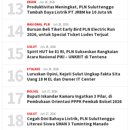
13
EKUIN
Juli 28, 2026
Produktivitas Meningkat, PLN Suluttenggo
Tambah Daya Listrik PT JRBM ke 10 Juta VA
14
NASIONAL
,
PLN
Juli 28, 2026
Buruan Beli Tiket Early Bird PLN Electric Run
2026, untuk Special Ticket Ludes Terjual
15
SULUT
Juli 28, 2026
Spirit HUT ke 81 RI, PLN Sukseskan Rangkaian
Acara Nasional PIKI – UNKRIT di Tentena
16
ETALASE
Juli 28, 2026
Luruskan Opini, Kejati Sulut Ungkap Fakta Sita
Uang 18 M EL dan Owner IT Center
17
BOLSEL
Juli 27, 2026
Bupati Iskandar Kamaru Ingatkan 3 Pilar, di
Pembukaan Orientasi PPPK Pemkab Bolsel 2026
18
SULUT
Juli 27, 2026
Cegah Dini Bahaya Listrik, PLN Suluttenggo
Literasi Siswa SMAN 3 Tuminting Manado