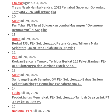
Etalase
Agustus 3, 2026
Tragis Nasib Hamka Hendra, 2022 Penjabat Gubernur Gorontalo.
Ternyata 2026 Jadi Tersangka
10
Sulut
Juli 29, 2026
Puji Tuhan PLN Turut Sukseskan Lomba Masamper “Oikumene
Bermazmur” di Sangihe
11
BUMN
Juli 29, 2026
Berkat TJSL PLN Suluttenggo, Petani Kacang Tilihuwa Makin
Sejahtera, Jalan Desa Telah Mulus Dipaving
12
PLN
Juli 28, 2026
Korban Bencana Tamako Terhibur Berkat 125 Paket Bantuan PLN
UID Suluttenggo dan Jaminan Listrik Anda…
13
Sulut
Juli 28, 2026
Sambangi Bupati Sangihe, GM PLN Suluttenggo Bahas Sistem
Kelistrikan hingga Pemulihan Pascabencana T…
14
Ekuin
Juli 28, 2026
Produktivitas Meningkat, PLN Suluttenggo Tambah Daya Listrik PT
JRBM ke 10 Juta VA
15
Nasional
,
PLN
Juli 28, 2026