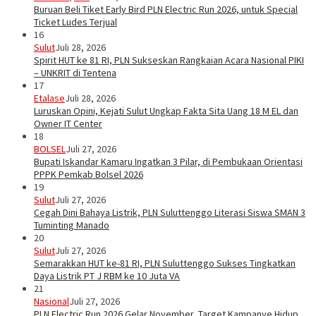
Buruan Beli Tiket Early Bird PLN Electric Run 2026, untuk Special
Ticket Ludes Terjual
16
Sulut
Juli 28, 2026
Spirit HUT ke 81 RI, PLN Sukseskan Rangkaian Acara Nasional PIKI
– UNKRIT di Tentena
17
Etalase
Juli 28, 2026
Luruskan Opini, Kejati Sulut Ungkap Fakta Sita Uang 18 M EL dan
Owner IT Center
18
BOLSEL
Juli 27, 2026
Bupati Iskandar Kamaru Ingatkan 3 Pilar, di Pembukaan Orientasi
PPPK Pemkab Bolsel 2026
19
Sulut
Juli 27, 2026
Cegah Dini Bahaya Listrik, PLN Suluttenggo Literasi Siswa SMAN 3
Tuminting Manado
20
Sulut
Juli 27, 2026
Semarakkan HUT ke-81 RI, PLN Suluttenggo Sukses Tingkatkan
Daya Listrik PT J RBM ke 10 Juta VA
21
Nasional
Juli 27, 2026
PLN Electric Run 2026 Gelar November, Target Kampanye Hidup