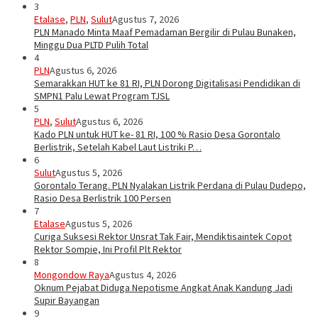
3
Etalase
,
PLN
,
Sulut
Agustus 7, 2026
PLN Manado Minta Maaf Pemadaman Bergilir di Pulau Bunaken,
Minggu Dua PLTD Pulih Total
4
PLN
Agustus 6, 2026
Semarakkan HUT ke 81 RI, PLN Dorong Digitalisasi Pendidikan di
SMPN1 Palu Lewat Program TJSL
5
PLN
,
Sulut
Agustus 6, 2026
Kado PLN untuk HUT ke- 81 RI, 100 % Rasio Desa Gorontalo
Berlistrik, Setelah Kabel Laut Listriki P…
6
Sulut
Agustus 5, 2026
Gorontalo Terang. PLN Nyalakan Listrik Perdana di Pulau Dudepo,
Rasio Desa Berlistrik 100 Persen
7
Etalase
Agustus 5, 2026
Curiga Suksesi Rektor Unsrat Tak Fair, Mendiktisaintek Copot
Rektor Sompie, Ini Profil Plt Rektor
8
Mongondow Raya
Agustus 4, 2026
Oknum Pejabat Diduga Nepotisme Angkat Anak Kandung Jadi
Supir Bayangan
9