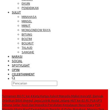
EKUIN
PENDIDIKAN
SULUT
MINAHASA
MINSEL
MINUT
MONGONDOW RAYA
BITUNG
BOLTIM
BOLMUT
TALAUD
SANGIHE
NARASI
SOCIAL
SPOTYLIGHT
OPINI
CELEBTAINMENT
BERITA TERBARU
Turnamen BU FC ke 4 Kata Ketua Askot Manado Makin Inovatif, Banyak
Orbitkan Bibit Unggul
Jaga Listrik Andal Jelang HUT ke-81 RI, PLN UP3
Tahuna Gelar Apel dan Inspeksi Peralatan Kepulauan Nusa Utara
PLN
Manado Minta Maaf Pemadaman Bergilir di Pulau Bunaken, Minggu Dua