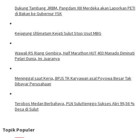
Dukung Tambang JRBM, Pangdam XIII Merdeka akan Laporkan PETI
di Bakan ke Gubernur YSK
Kejagung Ultimatum Kejati Sulut Stop Usut MBG
Wawali RS Riang Gembira, Half Marathon HUT 403 Manado Diminati
Pelari Dunia, Ini Juaranya
Meninggal saat Kerja, BPJS TK Karyawan asal Poyowa Besar Tak
Dibayar Perusahaan
Terobos Medan Berbahaya, PLN Suluttenggo Sukses Aliri 99,56 %
Desa di Sulut
Topik Populer