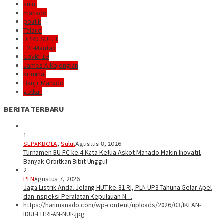
sulut
manado
politik
Talaud
DPRD SULUT
E2L-Mantap
Covid-19
James A Kojongian
kriminal
Banjir Manado
golkar
BERITA TERBARU
1
SEPAKBOLA
,
Sulut
Agustus 8, 2026
Turnamen BU FC ke 4 Kata Ketua Askot Manado Makin Inovatif,
Banyak Orbitkan Bibit Unggul
2
PLN
Agustus 7, 2026
Jaga Listrik Andal Jelang HUT ke-81 RI, PLN UP3 Tahuna Gelar Apel
dan Inspeksi Peralatan Kepulauan N…
https://harimanado.com/wp-content/uploads/2026/03/IKLAN-
IDUL-FITRI-AN-NUR.jpg