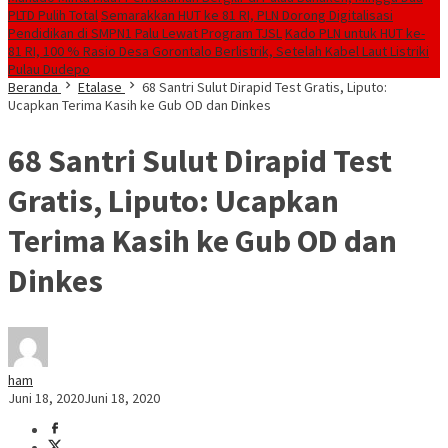
PLTD Pulih Total
Semarakkan HUT ke 81 RI, PLN Dorong Digitalisasi
Pendidikan di SMPN1 Palu Lewat Program TJSL
Kado PLN untuk HUT ke-
81 RI, 100 % Rasio Desa Gorontalo Berlistrik, Setelah Kabel Laut Listriki
Pulau Dudepo
Beranda
Etalase
68 Santri Sulut Dirapid Test Gratis, Liputo:
Ucapkan Terima Kasih ke Gub OD dan Dinkes
68 Santri Sulut Dirapid Test
Gratis, Liputo: Ucapkan
Terima Kasih ke Gub OD dan
Dinkes
ham
Juni 18, 2020
Juni 18, 2020