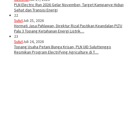
PLN Electric Run 2026 Gelar November, Target Kampanye Hidup
Sehat dan Transisi Energi
22
Sulut
Juli 25, 2026
Hormati Jasa Pahlawan, Direktur Rizal Pastikan Keandalan PLTU
Palu 3 Topang Ketahanan Energi Listrik…
23
Sulut
Juli 24, 2026
Topang Usaha Petani Bunga Krisan, PLN UID Suluttenggo
Resmikan Program Electrifying Agriculture di T…