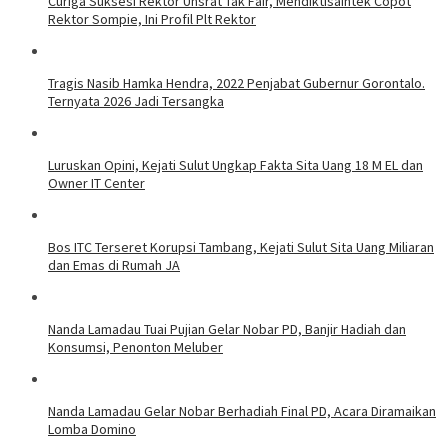
Curiga Suksesi Rektor Unsrat Tak Fair, Mendiktisaintek Copot
Rektor Sompie, Ini Profil Plt Rektor
Tragis Nasib Hamka Hendra, 2022 Penjabat Gubernur Gorontalo.
Ternyata 2026 Jadi Tersangka
Luruskan Opini, Kejati Sulut Ungkap Fakta Sita Uang 18 M EL dan
Owner IT Center
Bos ITC Terseret Korupsi Tambang, Kejati Sulut Sita Uang Miliaran
dan Emas di Rumah JA
Nanda Lamadau Tuai Pujian Gelar Nobar PD, Banjir Hadiah dan
Konsumsi, Penonton Meluber
Nanda Lamadau Gelar Nobar Berhadiah Final PD, Acara Diramaikan
Lomba Domino