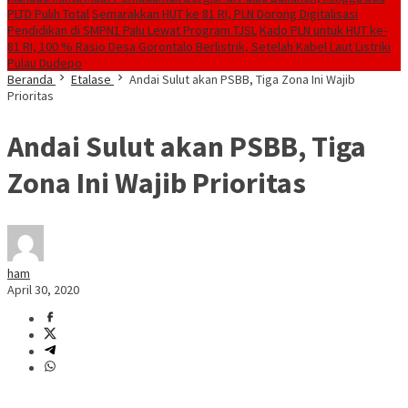
PLTD Pulih Total
Semarakkan HUT ke 81 RI, PLN Dorong Digitalisasi
Pendidikan di SMPN1 Palu Lewat Program TJSL
Kado PLN untuk HUT ke-
81 RI, 100 % Rasio Desa Gorontalo Berlistrik, Setelah Kabel Laut Listriki
Pulau Dudepo
Beranda
Etalase
Andai Sulut akan PSBB, Tiga Zona Ini Wajib
Prioritas
Andai Sulut akan PSBB, Tiga
Zona Ini Wajib Prioritas
ham
April 30, 2020