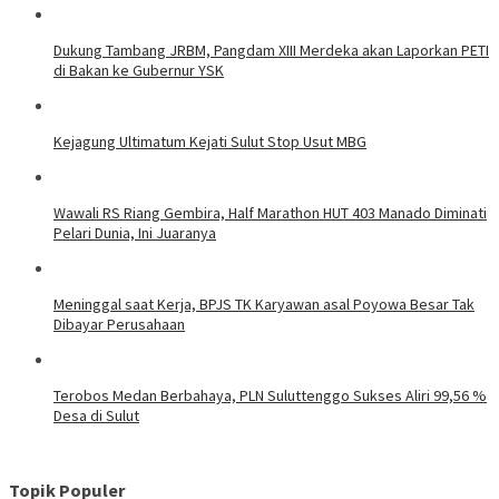
Dukung Tambang JRBM, Pangdam XIII Merdeka akan Laporkan PETI
di Bakan ke Gubernur YSK
Kejagung Ultimatum Kejati Sulut Stop Usut MBG
Wawali RS Riang Gembira, Half Marathon HUT 403 Manado Diminati
Pelari Dunia, Ini Juaranya
Meninggal saat Kerja, BPJS TK Karyawan asal Poyowa Besar Tak
Dibayar Perusahaan
Terobos Medan Berbahaya, PLN Suluttenggo Sukses Aliri 99,56 %
Desa di Sulut
Topik Populer