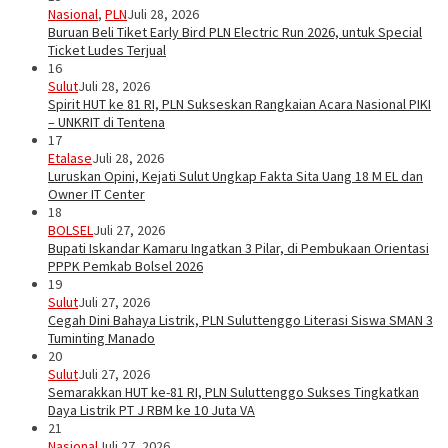
Nasional
,
PLN
Juli 28, 2026
Buruan Beli Tiket Early Bird PLN Electric Run 2026, untuk Special
Ticket Ludes Terjual
16
Sulut
Juli 28, 2026
Spirit HUT ke 81 RI, PLN Sukseskan Rangkaian Acara Nasional PIKI
– UNKRIT di Tentena
17
Etalase
Juli 28, 2026
Luruskan Opini, Kejati Sulut Ungkap Fakta Sita Uang 18 M EL dan
Owner IT Center
18
BOLSEL
Juli 27, 2026
Bupati Iskandar Kamaru Ingatkan 3 Pilar, di Pembukaan Orientasi
PPPK Pemkab Bolsel 2026
19
Sulut
Juli 27, 2026
Cegah Dini Bahaya Listrik, PLN Suluttenggo Literasi Siswa SMAN 3
Tuminting Manado
20
Sulut
Juli 27, 2026
Semarakkan HUT ke-81 RI, PLN Suluttenggo Sukses Tingkatkan
Daya Listrik PT J RBM ke 10 Juta VA
21
Nasional
Juli 27, 2026