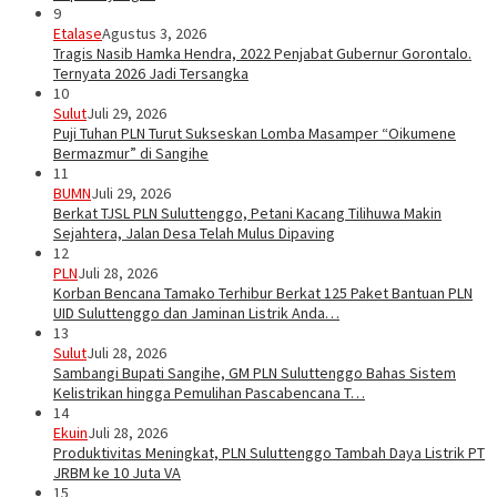
9
Etalase
Agustus 3, 2026
Tragis Nasib Hamka Hendra, 2022 Penjabat Gubernur Gorontalo.
Ternyata 2026 Jadi Tersangka
10
Sulut
Juli 29, 2026
Puji Tuhan PLN Turut Sukseskan Lomba Masamper “Oikumene
Bermazmur” di Sangihe
11
BUMN
Juli 29, 2026
Berkat TJSL PLN Suluttenggo, Petani Kacang Tilihuwa Makin
Sejahtera, Jalan Desa Telah Mulus Dipaving
12
PLN
Juli 28, 2026
Korban Bencana Tamako Terhibur Berkat 125 Paket Bantuan PLN
UID Suluttenggo dan Jaminan Listrik Anda…
13
Sulut
Juli 28, 2026
Sambangi Bupati Sangihe, GM PLN Suluttenggo Bahas Sistem
Kelistrikan hingga Pemulihan Pascabencana T…
14
Ekuin
Juli 28, 2026
Produktivitas Meningkat, PLN Suluttenggo Tambah Daya Listrik PT
JRBM ke 10 Juta VA
15