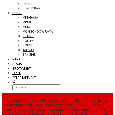
EKUIN
PENDIDIKAN
SULUT
MINAHASA
MINSEL
MINUT
MONGONDOW RAYA
BITUNG
BOLTIM
BOLMUT
TALAUD
SANGIHE
NARASI
SOCIAL
SPOTYLIGHT
OPINI
CELEBTAINMENT
BERITA TERBARU
Turnamen BU FC ke 4 Kata Ketua Askot Manado Makin Inovatif, Banyak
Orbitkan Bibit Unggul
Jaga Listrik Andal Jelang HUT ke-81 RI, PLN UP3
Tahuna Gelar Apel dan Inspeksi Peralatan Kepulauan Nusa Utara
PLN
Manado Minta Maaf Pemadaman Bergilir di Pulau Bunaken, Minggu Dua