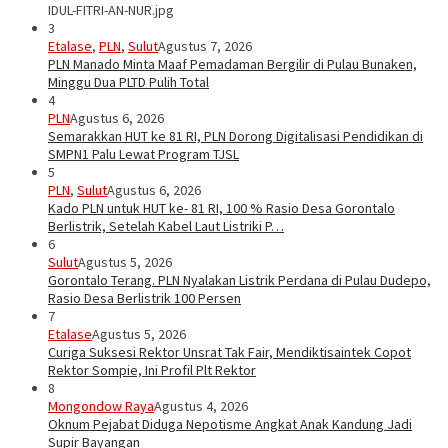
IDUL-FITRI-AN-NUR.jpg
3
Etalase
,
PLN
,
Sulut
Agustus 7, 2026
PLN Manado Minta Maaf Pemadaman Bergilir di Pulau Bunaken,
Minggu Dua PLTD Pulih Total
4
PLN
Agustus 6, 2026
Semarakkan HUT ke 81 RI, PLN Dorong Digitalisasi Pendidikan di
SMPN1 Palu Lewat Program TJSL
5
PLN
,
Sulut
Agustus 6, 2026
Kado PLN untuk HUT ke- 81 RI, 100 % Rasio Desa Gorontalo
Berlistrik, Setelah Kabel Laut Listriki P…
6
Sulut
Agustus 5, 2026
Gorontalo Terang. PLN Nyalakan Listrik Perdana di Pulau Dudepo,
Rasio Desa Berlistrik 100 Persen
7
Etalase
Agustus 5, 2026
Curiga Suksesi Rektor Unsrat Tak Fair, Mendiktisaintek Copot
Rektor Sompie, Ini Profil Plt Rektor
8
Mongondow Raya
Agustus 4, 2026
Oknum Pejabat Diduga Nepotisme Angkat Anak Kandung Jadi
Supir Bayangan