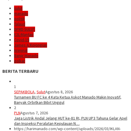
sulut
manado
politik
Talaud
DPRD SULUT
E2L-Mantap
Covid-19
James A Kojongian
kriminal
Banjir Manado
golkar
BERITA TERBARU
1
SEPAKBOLA
,
Sulut
Agustus 8, 2026
Turnamen BU FC ke 4 Kata Ketua Askot Manado Makin Inovatif,
Banyak Orbitkan Bibit Unggul
2
PLN
Agustus 7, 2026
Jaga Listrik Andal Jelang HUT ke-81 RI, PLN UP3 Tahuna Gelar Apel
dan Inspeksi Peralatan Kepulauan N…
https://harimanado.com/wp-content/uploads/2026/03/IKLAN-