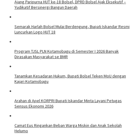
Ajang Paripurna HUT ke-18 Bolsel, DPRD Bolsel Ajak Eksekutif –
Yudikatif Bersinergi Bangun Daerah
Semarak Harlah Bolsel Mulai Berdengung, Bupati Iskandar Resmi
Luncurkan Logo HUT 18
Program TJSL PLN Kotamobagu di Semester I 2026 Banyak
Dirasakan Masyarakat se BMR
Tanamkan Kesadaran Hukum, Bupati Bolsel Teken MoU dengan
Kajari Kotamobagu
Arahan di Apel KORPRI Bupati Iskandar Minta Layani Petugas
Sensus Ekonomi 2026
Camat Eus Ringankan Beban Warga Miskin dan Anak Sekolah
Helumo