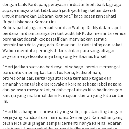
dengan baik. Ke depan, perayaan ini diatur lebih baik lagi agar
supaya masyarakat tidak usah jauh-jauh lagi keluar daerah
untuk merayakan Lebaran ketupat,” kata pasangan sehati
Bupati Iskandar Kamaru ini.
Beberapa hal juga menjadi sorotan Wabup Deddy dalam apel
perdana ini di antaranya terkait audit BPK, dia meminta semua
perangkat daerah kooperatif dan menyiapkan semua
permintaan data yang ada. Kemudian, terkait infaq dan zakat,
Wabup meminta perangkat daerah dan para sangadi agar
segera menyelesaikannya langsung ke Baznas Bolsel.
“Mari jadikan suasana hari raya ini sebagai pemicu semangat
baru untuk meningkatkan etos kerja, kedisiplinan,
profesionalitas, serta loyalitas kita terhadap tugas dan
amanah yang telah dipercayakan karena sebagai abdi negara
dan pelayan masyarakat, sudah sepatutnya kita hadir dengan
kinerja yang maksimal demi kemajuan daerah yang kita cintai
ini.
“Mari kita bangun teamwork yang solid, ciptakan lingkungan
kerja yang kondusif dan harmonis. Semangat Ramadhan yang
telah kita lalui jangan sampai terhenti hanya karena lebaran
telah usai. Justru sebaliknya, mari jadikan capaian-capaian