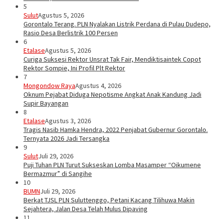
5
Sulut
Agustus 5, 2026
Gorontalo Terang. PLN Nyalakan Listrik Perdana di Pulau Dudepo,
Rasio Desa Berlistrik 100 Persen
6
Etalase
Agustus 5, 2026
Curiga Suksesi Rektor Unsrat Tak Fair, Mendiktisaintek Copot
Rektor Sompie, Ini Profil Plt Rektor
7
Mongondow Raya
Agustus 4, 2026
Oknum Pejabat Diduga Nepotisme Angkat Anak Kandung Jadi
Supir Bayangan
8
Etalase
Agustus 3, 2026
Tragis Nasib Hamka Hendra, 2022 Penjabat Gubernur Gorontalo.
Ternyata 2026 Jadi Tersangka
9
Sulut
Juli 29, 2026
Puji Tuhan PLN Turut Sukseskan Lomba Masamper “Oikumene
Bermazmur” di Sangihe
10
BUMN
Juli 29, 2026
Berkat TJSL PLN Suluttenggo, Petani Kacang Tilihuwa Makin
Sejahtera, Jalan Desa Telah Mulus Dipaving
11