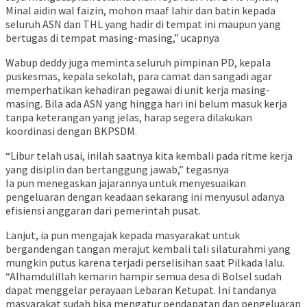
Minal aidin wal faizin, mohon maaf lahir dan batin kepada
seluruh ASN dan THL yang hadir di tempat ini maupun yang
bertugas di tempat masing-masing,” ucapnya
Wabup deddy juga meminta seluruh pimpinan PD, kepala
puskesmas, kepala sekolah, para camat dan sangadi agar
memperhatikan kehadiran pegawai di unit kerja masing-
masing. Bila ada ASN yang hingga hari ini belum masuk kerja
tanpa keterangan yang jelas, harap segera dilakukan
koordinasi dengan BKPSDM.
“Libur telah usai, inilah saatnya kita kembali pada ritme kerja
yang disiplin dan bertanggung jawab,” tegasnya
Ia pun menegaskan jajarannya untuk menyesuaikan
pengeluaran dengan keadaan sekarang ini menyusul adanya
efisiensi anggaran dari pemerintah pusat.
Lanjut, ia pun mengajak kepada masyarakat untuk
bergandengan tangan merajut kembali tali silaturahmi yang
mungkin putus karena terjadi perselisihan saat Pilkada lalu.
“Alhamdulillah kemarin hampir semua desa di Bolsel sudah
dapat menggelar perayaan Lebaran Ketupat. Ini tandanya
masyarakat sudah bisa mengatur pendapatan dan pengeluaran