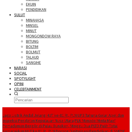
EKUIN
PENDIDIKAN
SULUT
MINAHASA
MINSEL
MINUT
MONGONDOW RAYA
BITUNG
BOLTIM
BOLMUT
TALAUD
SANGIHE
NARASI
SOCIAL
SPOTYLIGHT
OPINI
CELEBTAINMENT
BERITA TERBARU
Jaga Listrik Andal Jelang HUT ke-81 RI, PLN UP3 Tahuna Gelar Apel dan
Inspeksi Peralatan Kepulauan Nusa Utara
PLN Manado Minta Maaf
Pemadaman Bergilir di Pulau Bunaken, Minggu Dua PLTD Pulih Total
Semarakkan HUT ke 81 RI, PLN Dorong Digitalisasi Pendidikan di SMPN1