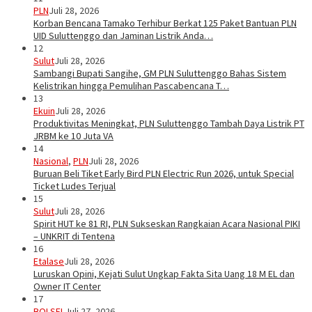
PLN
Juli 28, 2026
Korban Bencana Tamako Terhibur Berkat 125 Paket Bantuan PLN
UID Suluttenggo dan Jaminan Listrik Anda…
12
Sulut
Juli 28, 2026
Sambangi Bupati Sangihe, GM PLN Suluttenggo Bahas Sistem
Kelistrikan hingga Pemulihan Pascabencana T…
13
Ekuin
Juli 28, 2026
Produktivitas Meningkat, PLN Suluttenggo Tambah Daya Listrik PT
JRBM ke 10 Juta VA
14
Nasional
,
PLN
Juli 28, 2026
Buruan Beli Tiket Early Bird PLN Electric Run 2026, untuk Special
Ticket Ludes Terjual
15
Sulut
Juli 28, 2026
Spirit HUT ke 81 RI, PLN Sukseskan Rangkaian Acara Nasional PIKI
– UNKRIT di Tentena
16
Etalase
Juli 28, 2026
Luruskan Opini, Kejati Sulut Ungkap Fakta Sita Uang 18 M EL dan
Owner IT Center
17
BOLSEL
Juli 27, 2026