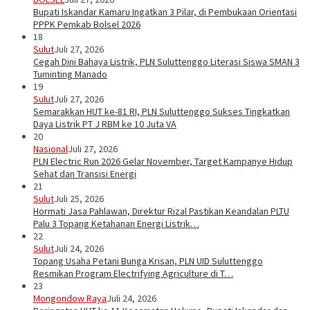
Bupati Iskandar Kamaru Ingatkan 3 Pilar, di Pembukaan Orientasi
PPPK Pemkab Bolsel 2026
18
Sulut
Juli 27, 2026
Cegah Dini Bahaya Listrik, PLN Suluttenggo Literasi Siswa SMAN 3
Tuminting Manado
19
Sulut
Juli 27, 2026
Semarakkan HUT ke-81 RI, PLN Suluttenggo Sukses Tingkatkan
Daya Listrik PT J RBM ke 10 Juta VA
20
Nasional
Juli 27, 2026
PLN Electric Run 2026 Gelar November, Target Kampanye Hidup
Sehat dan Transisi Energi
21
Sulut
Juli 25, 2026
Hormati Jasa Pahlawan, Direktur Rizal Pastikan Keandalan PLTU
Palu 3 Topang Ketahanan Energi Listrik…
22
Sulut
Juli 24, 2026
Topang Usaha Petani Bunga Krisan, PLN UID Suluttenggo
Resmikan Program Electrifying Agriculture di T…
23
Mongondow Raya
Juli 24, 2026