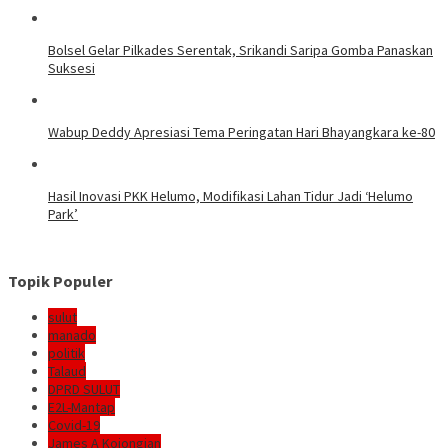
Bolsel Gelar Pilkades Serentak, Srikandi Saripa Gomba Panaskan
Suksesi
Wabup Deddy Apresiasi Tema Peringatan Hari Bhayangkara ke-80
Hasil Inovasi PKK Helumo, Modifikasi Lahan Tidur Jadi ‘Helumo
Park’
Topik Populer
sulut
manado
politik
Talaud
DPRD SULUT
E2L-Mantap
Covid-19
James A Kojongian