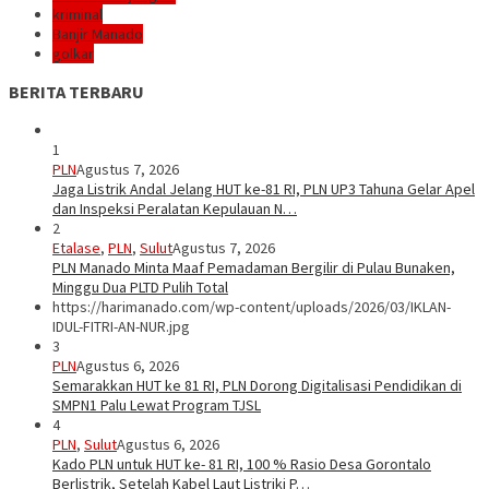
kriminal
Banjir Manado
golkar
BERITA TERBARU
1
PLN
Agustus 7, 2026
Jaga Listrik Andal Jelang HUT ke-81 RI, PLN UP3 Tahuna Gelar Apel
dan Inspeksi Peralatan Kepulauan N…
2
Etalase
,
PLN
,
Sulut
Agustus 7, 2026
PLN Manado Minta Maaf Pemadaman Bergilir di Pulau Bunaken,
Minggu Dua PLTD Pulih Total
https://harimanado.com/wp-content/uploads/2026/03/IKLAN-
IDUL-FITRI-AN-NUR.jpg
3
PLN
Agustus 6, 2026
Semarakkan HUT ke 81 RI, PLN Dorong Digitalisasi Pendidikan di
SMPN1 Palu Lewat Program TJSL
4
PLN
,
Sulut
Agustus 6, 2026
Kado PLN untuk HUT ke- 81 RI, 100 % Rasio Desa Gorontalo
Berlistrik, Setelah Kabel Laut Listriki P…