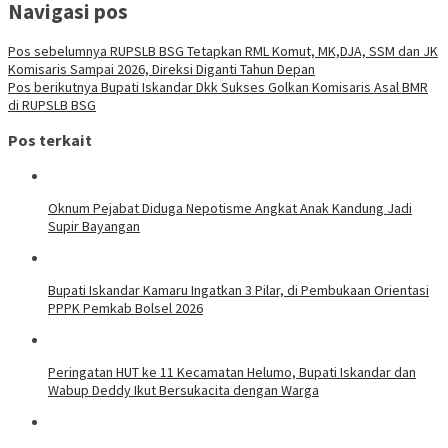
Navigasi pos
Pos sebelumnya
RUPSLB BSG Tetapkan RML Komut, MK,DJA, SSM dan JK
Komisaris Sampai 2026, Direksi Diganti Tahun Depan
Pos berikutnya
Bupati Iskandar Dkk Sukses Golkan Komisaris Asal BMR
di RUPSLB BSG
Pos terkait
Oknum Pejabat Diduga Nepotisme Angkat Anak Kandung Jadi
Supir Bayangan
Bupati Iskandar Kamaru Ingatkan 3 Pilar, di Pembukaan Orientasi
PPPK Pemkab Bolsel 2026
Peringatan HUT ke 11 Kecamatan Helumo, Bupati Iskandar dan
Wabup Deddy Ikut Bersukacita dengan Warga