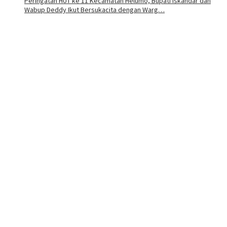
Peringatan HUT ke 11 Kecamatan Helumo, Bupati Iskandar dan
Wabup Deddy Ikut Bersukacita dengan Warg…