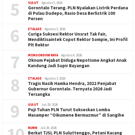
5
SULUT
Agustus 5, 2026
Gorontalo Terang. PLN Nyalakan Listrik Perdana
di Pulau Dudepo, Rasio Desa Berlistrik 100
Persen
6
ETALASE
Agustus 5, 2026
Curiga Suksesi Rektor Unsrat Tak Fair,
Mendiktisaintek Copot Rektor Sompie, Ini Profil
Plt Rektor
7
MONGONDOW RAYA
Agustus 4, 2026
Oknum Pejabat Diduga Nepotisme Angkat Anak
Kandung Jadi Supir Bayangan
8
ETALASE
Agustus 3, 2026
Tragis Nasib Hamka Hendra, 2022 Penjabat
Gubernur Gorontalo. Ternyata 2026 Jadi
Tersangka
9
SULUT
Juli 29, 2026
Puji Tuhan PLN Turut Sukseskan Lomba
Masamper “Oikumene Bermazmur” di Sangihe
10
BUMN
Juli 29, 2026
Berkat TJSL PLN Suluttenggo, Petani Kacang