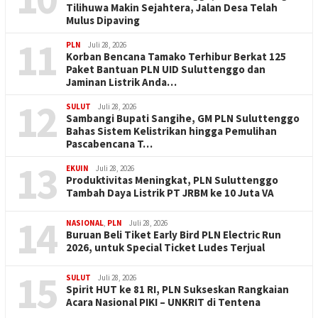
Tilihuwa Makin Sejahtera, Jalan Desa Telah
Mulus Dipaving
11
PLN
Juli 28, 2026
Korban Bencana Tamako Terhibur Berkat 125
Paket Bantuan PLN UID Suluttenggo dan
Jaminan Listrik Anda…
12
SULUT
Juli 28, 2026
Sambangi Bupati Sangihe, GM PLN Suluttenggo
Bahas Sistem Kelistrikan hingga Pemulihan
Pascabencana T…
13
EKUIN
Juli 28, 2026
Produktivitas Meningkat, PLN Suluttenggo
Tambah Daya Listrik PT JRBM ke 10 Juta VA
14
NASIONAL
,
PLN
Juli 28, 2026
Buruan Beli Tiket Early Bird PLN Electric Run
2026, untuk Special Ticket Ludes Terjual
15
SULUT
Juli 28, 2026
Spirit HUT ke 81 RI, PLN Sukseskan Rangkaian
Acara Nasional PIKI – UNKRIT di Tentena