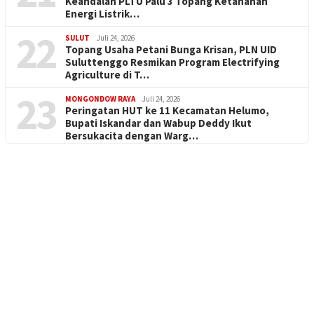
Keandalan PLTU Palu 3 Topang Ketahanan
Energi Listrik…
22
SULUT
Juli 24, 2026
Topang Usaha Petani Bunga Krisan, PLN UID
Suluttenggo Resmikan Program Electrifying
Agriculture di T…
23
MONGONDOW RAYA
Juli 24, 2026
Peringatan HUT ke 11 Kecamatan Helumo,
Bupati Iskandar dan Wabup Deddy Ikut
Bersukacita dengan Warg…