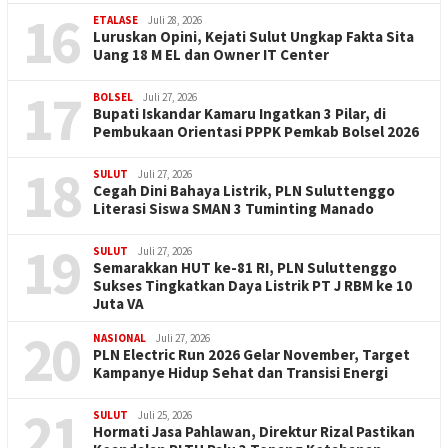
16
ETALASE
Juli 28, 2026
Luruskan Opini, Kejati Sulut Ungkap Fakta Sita
Uang 18 M EL dan Owner IT Center
17
BOLSEL
Juli 27, 2026
Bupati Iskandar Kamaru Ingatkan 3 Pilar, di
Pembukaan Orientasi PPPK Pemkab Bolsel 2026
18
SULUT
Juli 27, 2026
Cegah Dini Bahaya Listrik, PLN Suluttenggo
Literasi Siswa SMAN 3 Tuminting Manado
19
SULUT
Juli 27, 2026
Semarakkan HUT ke-81 RI, PLN Suluttenggo
Sukses Tingkatkan Daya Listrik PT J RBM ke 10
Juta VA
20
NASIONAL
Juli 27, 2026
PLN Electric Run 2026 Gelar November, Target
Kampanye Hidup Sehat dan Transisi Energi
21
SULUT
Juli 25, 2026
Hormati Jasa Pahlawan, Direktur Rizal Pastikan