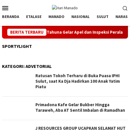
Loncat
Menu
ke
Mobile
konten
BERANDA
ETALASE
MANADO
NASIONAL
SULUT
NARASI
ke-81 RI, PLN UP3 Tahuna Gelar Apel dan Inspeksi Peralatan Kepu
BERITA TERBARU
SPORTYLIGHT
KATEGORI:
ADVETORIAL
Ratusan Tokoh Terharu di Buka Puasa IPHI
Sulut, saat Ka Dja Hadirkan 100 Anak Yatim
Piatu
Primadona Kafe Gelar Bukber Hingga
Taraweh, Aba AT Sentil Imbalan di Ramadhan
J RESOURCES GROUP UCAPKAN SELAMAT HUT