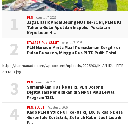
1
PLN
Agustus 7, 2026
Jaga Listrik Andal Jelang HUT ke-81 RI, PLN UP3
Tahuna Gelar Apel dan Inspeksi Peralatan
Kepulauan N…
2
ETALASE
,
PLN
,
SULUT
Agustus 7, 2026
PLN Manado Minta Maaf Pemadaman Bergilir di
Pulau Bunaken, Minggu Dua PLTD Pulih Total
https://harimanado.com/wp-content/uploads/2026/03/IKLAN-IDUL-FITRI-
AN-NUR.jpg
3
PLN
Agustus 6, 2026
Semarakkan HUT ke 81 RI, PLN Dorong
Digitalisasi Pendidikan di SMPN1 Palu Lewat
Program TJSL
4
PLN
,
SULUT
Agustus 6, 2026
Kado PLN untuk HUT ke- 81 RI, 100 % Rasio Desa
Gorontalo Berlistrik, Setelah Kabel Laut Listriki
P…