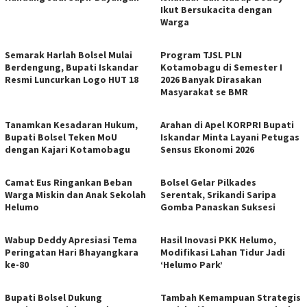
Ikut Bersukacita dengan
Warga
Semarak Harlah Bolsel Mulai
Program TJSL PLN
Berdengung, Bupati Iskandar
Kotamobagu di Semester I
Resmi Luncurkan Logo HUT 18
2026 Banyak Dirasakan
Masyarakat se BMR
Tanamkan Kesadaran Hukum,
Arahan di Apel KORPRI Bupati
Bupati Bolsel Teken MoU
Iskandar Minta Layani Petugas
dengan Kajari Kotamobagu
Sensus Ekonomi 2026
Camat Eus Ringankan Beban
Bolsel Gelar Pilkades
Warga Miskin dan Anak Sekolah
Serentak, Srikandi Saripa
Helumo
Gomba Panaskan Suksesi
Wabup Deddy Apresiasi Tema
Hasil Inovasi PKK Helumo,
Peringatan Hari Bhayangkara
Modifikasi Lahan Tidur Jadi
ke-80
‘Helumo Park’
Bupati Bolsel Dukung
Tambah Kemampuan Strategis