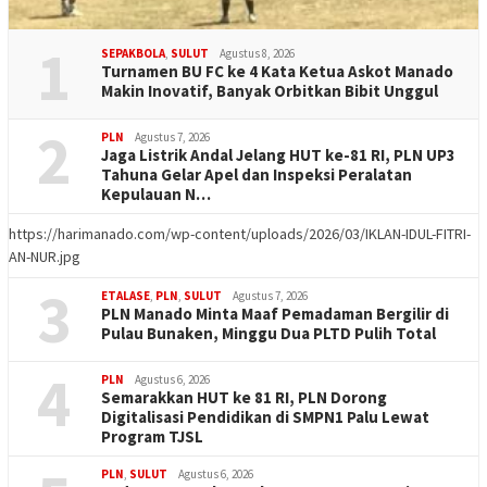
1
SEPAKBOLA
,
SULUT
Agustus 8, 2026
Turnamen BU FC ke 4 Kata Ketua Askot Manado
Makin Inovatif, Banyak Orbitkan Bibit Unggul
2
PLN
Agustus 7, 2026
Jaga Listrik Andal Jelang HUT ke-81 RI, PLN UP3
Tahuna Gelar Apel dan Inspeksi Peralatan
Kepulauan N…
https://harimanado.com/wp-content/uploads/2026/03/IKLAN-IDUL-FITRI-
AN-NUR.jpg
3
ETALASE
,
PLN
,
SULUT
Agustus 7, 2026
PLN Manado Minta Maaf Pemadaman Bergilir di
Pulau Bunaken, Minggu Dua PLTD Pulih Total
4
PLN
Agustus 6, 2026
Semarakkan HUT ke 81 RI, PLN Dorong
Digitalisasi Pendidikan di SMPN1 Palu Lewat
Program TJSL
PLN
,
SULUT
Agustus 6, 2026