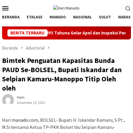
Loncat
Menu
ke
Mobile
konten
BERANDA
ETALASE
MANADO
NASIONAL
SULUT
NARASI
1 RI, PLN UP3 Tahuna Gelar Apel dan Inspeksi Peralatan Kepulaua
BERITA TERBARU
Beranda
Advetorial
Bimtek Penguatan Kapasitas Bunda
PAUD Se-BOLSEL, Bupati Iskandar dan
Selpian Kamaru-Manoppo Titip Oleh
oleh
Ham
Desember 15, 2022
Hari
manado.com
, BOLSEL- Bupati H. Iskandar Kamaru, S.Pt.,
M.Si bersama Ketua TP-PKK Bolsel Ibu Selpian Kamaru-