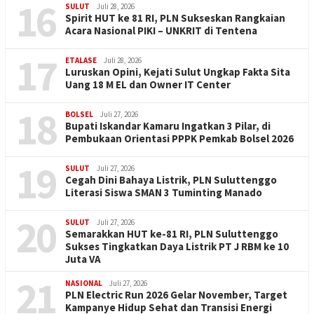
16
SULUT
Juli 28, 2026
Spirit HUT ke 81 RI, PLN Sukseskan Rangkaian
Acara Nasional PIKI – UNKRIT di Tentena
17
ETALASE
Juli 28, 2026
Luruskan Opini, Kejati Sulut Ungkap Fakta Sita
Uang 18 M EL dan Owner IT Center
18
BOLSEL
Juli 27, 2026
Bupati Iskandar Kamaru Ingatkan 3 Pilar, di
Pembukaan Orientasi PPPK Pemkab Bolsel 2026
19
SULUT
Juli 27, 2026
Cegah Dini Bahaya Listrik, PLN Suluttenggo
Literasi Siswa SMAN 3 Tuminting Manado
20
SULUT
Juli 27, 2026
Semarakkan HUT ke-81 RI, PLN Suluttenggo
Sukses Tingkatkan Daya Listrik PT J RBM ke 10
Juta VA
21
NASIONAL
Juli 27, 2026
PLN Electric Run 2026 Gelar November, Target
Kampanye Hidup Sehat dan Transisi Energi