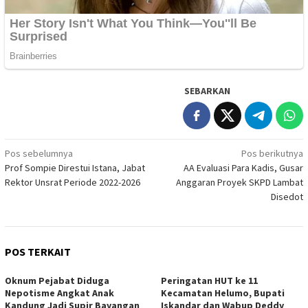
SEBARKAN
Navigasi
Pos sebelumnya
Pos berikutnya
Prof Sompie Direstui Istana, Jabat
AA Evaluasi Para Kadis, Gusar
pos
Rektor Unsrat Periode 2022-2026
Anggaran Proyek SKPD Lambat
Disedot
POS TERKAIT
Oknum Pejabat Diduga
Peringatan HUT ke 11
Nepotisme Angkat Anak
Kecamatan Helumo, Bupati
Kandung Jadi Supir Bayangan
Iskandar dan Wabup Deddy