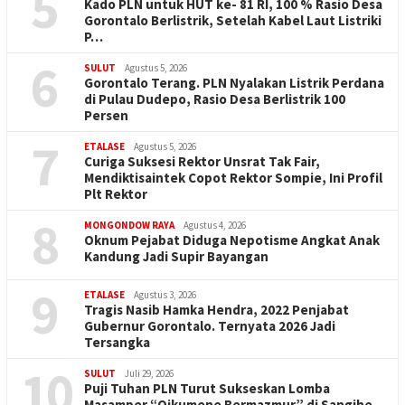
5
Kado PLN untuk HUT ke- 81 RI, 100 % Rasio Desa
Gorontalo Berlistrik, Setelah Kabel Laut Listriki
P…
6
SULUT
Agustus 5, 2026
Gorontalo Terang. PLN Nyalakan Listrik Perdana
di Pulau Dudepo, Rasio Desa Berlistrik 100
Persen
7
ETALASE
Agustus 5, 2026
Curiga Suksesi Rektor Unsrat Tak Fair,
Mendiktisaintek Copot Rektor Sompie, Ini Profil
Plt Rektor
8
MONGONDOW RAYA
Agustus 4, 2026
Oknum Pejabat Diduga Nepotisme Angkat Anak
Kandung Jadi Supir Bayangan
9
ETALASE
Agustus 3, 2026
Tragis Nasib Hamka Hendra, 2022 Penjabat
Gubernur Gorontalo. Ternyata 2026 Jadi
Tersangka
10
SULUT
Juli 29, 2026
Puji Tuhan PLN Turut Sukseskan Lomba
Masamper “Oikumene Bermazmur” di Sangihe