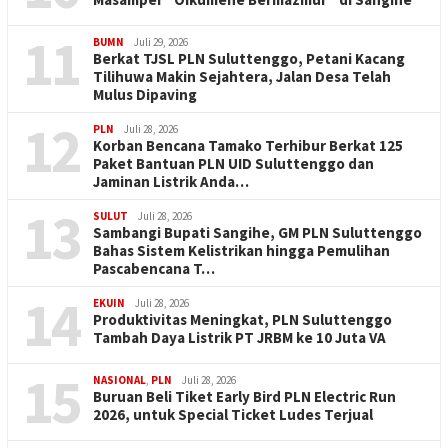
11
BUMN
Juli 29, 2026
Berkat TJSL PLN Suluttenggo, Petani Kacang
Tilihuwa Makin Sejahtera, Jalan Desa Telah
Mulus Dipaving
12
PLN
Juli 28, 2026
Korban Bencana Tamako Terhibur Berkat 125
Paket Bantuan PLN UID Suluttenggo dan
Jaminan Listrik Anda…
13
SULUT
Juli 28, 2026
Sambangi Bupati Sangihe, GM PLN Suluttenggo
Bahas Sistem Kelistrikan hingga Pemulihan
Pascabencana T…
14
EKUIN
Juli 28, 2026
Produktivitas Meningkat, PLN Suluttenggo
Tambah Daya Listrik PT JRBM ke 10 Juta VA
15
NASIONAL
,
PLN
Juli 28, 2026
Buruan Beli Tiket Early Bird PLN Electric Run
2026, untuk Special Ticket Ludes Terjual