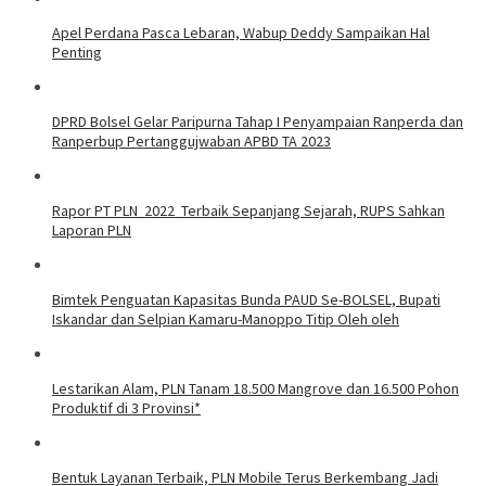
Apel Perdana Pasca Lebaran, Wabup Deddy Sampaikan Hal
Penting
DPRD Bolsel Gelar Paripurna Tahap I Penyampaian Ranperda dan
Ranperbup Pertanggujwaban APBD TA 2023
Rapor PT PLN 2022 Terbaik Sepanjang Sejarah, RUPS Sahkan
Laporan PLN
Bimtek Penguatan Kapasitas Bunda PAUD Se-BOLSEL, Bupati
Iskandar dan Selpian Kamaru-Manoppo Titip Oleh oleh
Lestarikan Alam, PLN Tanam 18.500 Mangrove dan 16.500 Pohon
Produktif di 3 Provinsi*
Bentuk Layanan Terbaik, PLN Mobile Terus Berkembang Jadi