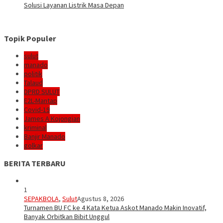
Solusi Layanan Listrik Masa Depan
Topik Populer
sulut
manado
politik
Talaud
DPRD SULUT
E2L-Mantap
Covid-19
James A Kojongian
kriminal
Banjir Manado
golkar
BERITA TERBARU
1
SEPAKBOLA
,
Sulut
Agustus 8, 2026
Turnamen BU FC ke 4 Kata Ketua Askot Manado Makin Inovatif,
Banyak Orbitkan Bibit Unggul