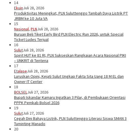
14
Ekuin
Juli 28, 2026
Produktivitas Meningkat, PLN Suluttenggo Tambah Daya Listrik PT
JRBM ke 10 Juta VA
15
Nasional
,
PLN
Juli 28, 2026
Buruan Beli Tiket Early Bird PLN Electric Run 2026, untuk Special
Ticket Ludes Terjual
16
Sulut
Juli 28, 2026
Spirit HUT ke 81 RI, PLN Sukseskan Rangkaian Acara Nasional PIKI
– UNKRIT di Tentena
17
Etalase
Juli 28, 2026
Luruskan Opini, Kejati Sulut Ungkap Fakta Sita Uang 18 M EL dan
Owner IT Center
18
BOLSEL
Juli 27, 2026
Bupati Iskandar Kamaru Ingatkan 3 Pilar, di Pembukaan Orientasi
PPPK Pemkab Bolsel 2026
19
Sulut
Juli 27, 2026
Cegah Dini Bahaya Listrik, PLN Suluttenggo Literasi Siswa SMAN 3
Tuminting Manado
20