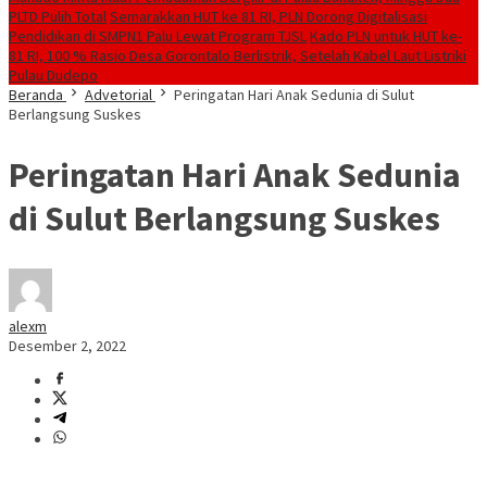
PLTD Pulih Total
Semarakkan HUT ke 81 RI, PLN Dorong Digitalisasi
Pendidikan di SMPN1 Palu Lewat Program TJSL
Kado PLN untuk HUT ke-
81 RI, 100 % Rasio Desa Gorontalo Berlistrik, Setelah Kabel Laut Listriki
Pulau Dudepo
Beranda
Advetorial
Peringatan Hari Anak Sedunia di Sulut
Berlangsung Suskes
Peringatan Hari Anak Sedunia
di Sulut Berlangsung Suskes
alexm
Desember 2, 2022