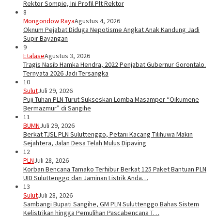
Rektor Sompie, Ini Profil Plt Rektor
8
Mongondow Raya
Agustus 4, 2026
Oknum Pejabat Diduga Nepotisme Angkat Anak Kandung Jadi
Supir Bayangan
9
Etalase
Agustus 3, 2026
Tragis Nasib Hamka Hendra, 2022 Penjabat Gubernur Gorontalo.
Ternyata 2026 Jadi Tersangka
10
Sulut
Juli 29, 2026
Puji Tuhan PLN Turut Sukseskan Lomba Masamper “Oikumene
Bermazmur” di Sangihe
11
BUMN
Juli 29, 2026
Berkat TJSL PLN Suluttenggo, Petani Kacang Tilihuwa Makin
Sejahtera, Jalan Desa Telah Mulus Dipaving
12
PLN
Juli 28, 2026
Korban Bencana Tamako Terhibur Berkat 125 Paket Bantuan PLN
UID Suluttenggo dan Jaminan Listrik Anda…
13
Sulut
Juli 28, 2026
Sambangi Bupati Sangihe, GM PLN Suluttenggo Bahas Sistem
Kelistrikan hingga Pemulihan Pascabencana T…