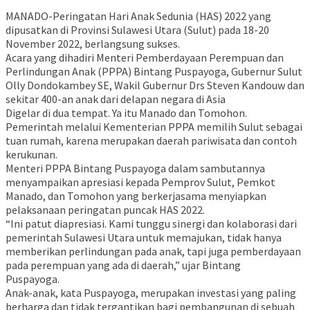
MANADO-Peringatan Hari Anak Sedunia (HAS) 2022 yang
dipusatkan di Provinsi Sulawesi Utara (Sulut) pada 18-20
November 2022, berlangsung sukses.
Acara yang dihadiri Menteri Pemberdayaan Perempuan dan
Perlindungan Anak (PPPA) Bintang Puspayoga, Gubernur Sulut
Olly Dondokambey SE, Wakil Gubernur Drs Steven Kandouw dan
sekitar 400-an anak dari delapan negara di Asia
Digelar di dua tempat. Ya itu Manado dan Tomohon.
Pemerintah melalui Kementerian PPPA memilih Sulut sebagai
tuan rumah, karena merupakan daerah pariwisata dan contoh
kerukunan.
Menteri PPPA Bintang Puspayoga dalam sambutannya
menyampaikan apresiasi kepada Pemprov Sulut, Pemkot
Manado, dan Tomohon yang berkerjasama menyiapkan
pelaksanaan peringatan puncak HAS 2022.
“Ini patut diapresiasi. Kami tunggu sinergi dan kolaborasi dari
pemerintah Sulawesi Utara untuk memajukan, tidak hanya
memberikan perlindungan pada anak, tapi juga pemberdayaan
pada perempuan yang ada di daerah,” ujar Bintang
Puspayoga.
Anak-anak, kata Puspayoga, merupakan investasi yang paling
berharga dan tidak tergantikan bagi pembangunan di sebuah