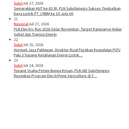
Sulut
Juli 27, 2026
Semarakkan HUT ke-81 RI, PLN Suluttenggo Sukses Tingkatkan
Daya Listrik PT J RBM ke 10 Juta VA
21
Nasional
Juli 27, 2026
PLN Electric Run 2026 Gelar November, Target Kampanye Hidup
Sehat dan Transisi Energi
22
Sulut
Juli 25, 2026
Hormati Jasa Pahlawan, Direktur Rizal Pastikan Keandalan PLTU
Palu 3 Topang Ketahanan Energi Listrik…
23
Sulut
Juli 24, 2026
Topang Usaha Petani Bunga Krisan, PLN UID Suluttenggo
Resmikan Program Electrifying Agriculture di T…