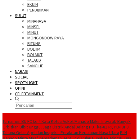
EKUIN
PENDIDIKAN
SULUT
MINAHASA
MINSEL
MINUT
MONGONDOW RAYA
BITUNG
BOLTIM
BOLMUT
TALAUD
SANGIHE
NARASI
SOCIAL
SPOTYLIGHT
OPINI
CELEBTAINMENT
BERITA TERBARU
Turnamen BU FC ke 4 Kata Ketua Askot Manado Makin Inovatif, Banyak
Orbitkan Bibit Unggul
Jaga Listrik Andal Jelang HUT ke-81 RI, PLN UP3
Tahuna Gelar Apel dan Inspeksi Peralatan Kepulauan Nusa Utara
PLN
Manado Minta Maaf Pemadaman Bergilir di Pulau Bunaken, Minggu Dua