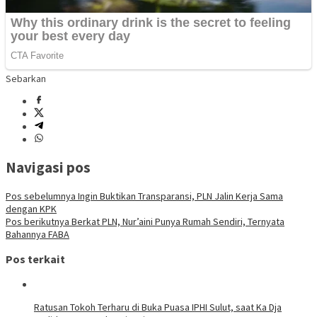
Sebarkan
Navigasi pos
Pos sebelumnya
Ingin Buktikan Transparansi, PLN Jalin Kerja Sama
dengan KPK
Pos berikutnya
Berkat PLN, Nur’aini Punya Rumah Sendiri, Ternyata
Bahannya FABA
Pos terkait
Ratusan Tokoh Terharu di Buka Puasa IPHI Sulut, saat Ka Dja