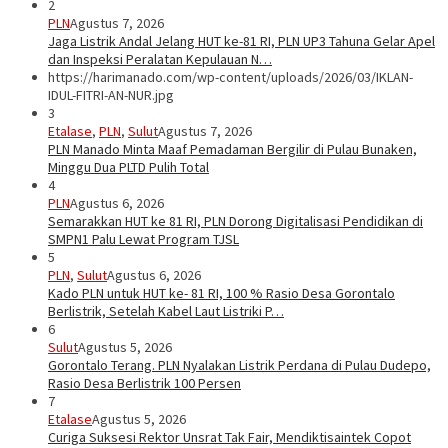
2
PLN
Agustus 7, 2026
Jaga Listrik Andal Jelang HUT ke-81 RI, PLN UP3 Tahuna Gelar Apel
dan Inspeksi Peralatan Kepulauan N…
https://harimanado.com/wp-content/uploads/2026/03/IKLAN-
IDUL-FITRI-AN-NUR.jpg
3
Etalase
,
PLN
,
Sulut
Agustus 7, 2026
PLN Manado Minta Maaf Pemadaman Bergilir di Pulau Bunaken,
Minggu Dua PLTD Pulih Total
4
PLN
Agustus 6, 2026
Semarakkan HUT ke 81 RI, PLN Dorong Digitalisasi Pendidikan di
SMPN1 Palu Lewat Program TJSL
5
PLN
,
Sulut
Agustus 6, 2026
Kado PLN untuk HUT ke- 81 RI, 100 % Rasio Desa Gorontalo
Berlistrik, Setelah Kabel Laut Listriki P…
6
Sulut
Agustus 5, 2026
Gorontalo Terang. PLN Nyalakan Listrik Perdana di Pulau Dudepo,
Rasio Desa Berlistrik 100 Persen
7
Etalase
Agustus 5, 2026
Curiga Suksesi Rektor Unsrat Tak Fair, Mendiktisaintek Copot