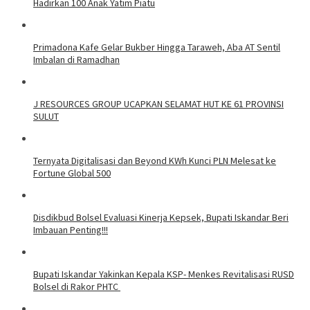
Hadirkan 100 Anak Yatim Piatu
Primadona Kafe Gelar Bukber Hingga Taraweh, Aba AT Sentil
Imbalan di Ramadhan
J RESOURCES GROUP UCAPKAN SELAMAT HUT KE 61 PROVINSI
SULUT
Ternyata Digitalisasi dan Beyond KWh Kunci PLN Melesat ke
Fortune Global 500
Disdikbud Bolsel Evaluasi Kinerja Kepsek, Bupati Iskandar Beri
Imbauan Penting!!!
Bupati Iskandar Yakinkan Kepala KSP- Menkes Revitalisasi RUSD
Bolsel di Rakor PHTC