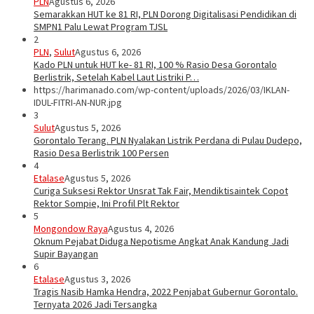
PLN
Agustus 6, 2026
Semarakkan HUT ke 81 RI, PLN Dorong Digitalisasi Pendidikan di
SMPN1 Palu Lewat Program TJSL
2
PLN
,
Sulut
Agustus 6, 2026
Kado PLN untuk HUT ke- 81 RI, 100 % Rasio Desa Gorontalo
Berlistrik, Setelah Kabel Laut Listriki P…
https://harimanado.com/wp-content/uploads/2026/03/IKLAN-
IDUL-FITRI-AN-NUR.jpg
3
Sulut
Agustus 5, 2026
Gorontalo Terang. PLN Nyalakan Listrik Perdana di Pulau Dudepo,
Rasio Desa Berlistrik 100 Persen
4
Etalase
Agustus 5, 2026
Curiga Suksesi Rektor Unsrat Tak Fair, Mendiktisaintek Copot
Rektor Sompie, Ini Profil Plt Rektor
5
Mongondow Raya
Agustus 4, 2026
Oknum Pejabat Diduga Nepotisme Angkat Anak Kandung Jadi
Supir Bayangan
6
Etalase
Agustus 3, 2026
Tragis Nasib Hamka Hendra, 2022 Penjabat Gubernur Gorontalo.
Ternyata 2026 Jadi Tersangka