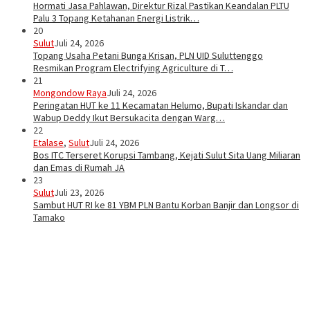
Hormati Jasa Pahlawan, Direktur Rizal Pastikan Keandalan PLTU
Palu 3 Topang Ketahanan Energi Listrik…
20
Sulut
Juli 24, 2026
Topang Usaha Petani Bunga Krisan, PLN UID Suluttenggo
Resmikan Program Electrifying Agriculture di T…
21
Mongondow Raya
Juli 24, 2026
Peringatan HUT ke 11 Kecamatan Helumo, Bupati Iskandar dan
Wabup Deddy Ikut Bersukacita dengan Warg…
22
Etalase
,
Sulut
Juli 24, 2026
Bos ITC Terseret Korupsi Tambang, Kejati Sulut Sita Uang Miliaran
dan Emas di Rumah JA
23
Sulut
Juli 23, 2026
Sambut HUT RI ke 81 YBM PLN Bantu Korban Banjir dan Longsor di
Tamako