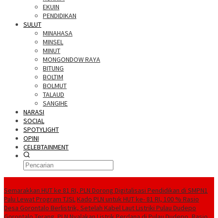
EKUIN
PENDIDIKAN
SULUT
MINAHASA
MINSEL
MINUT
MONGONDOW RAYA
BITUNG
BOLTIM
BOLMUT
TALAUD
SANGIHE
NARASI
SOCIAL
SPOTYLIGHT
OPINI
CELEBTAINMENT
BERITA TERBARU
Semarakkan HUT ke 81 RI, PLN Dorong Digitalisasi Pendidikan di SMPN1
Palu Lewat Program TJSL
Kado PLN untuk HUT ke- 81 RI, 100 % Rasio
Desa Gorontalo Berlistrik, Setelah Kabel Laut Listriki Pulau Dudepo
Gorontalo Terang. PLN Nyalakan Listrik Perdana di Pulau Dudepo, Rasio