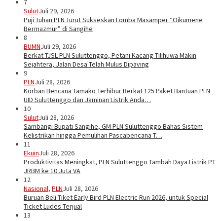
7
Sulut
Juli 29, 2026
Puji Tuhan PLN Turut Sukseskan Lomba Masamper “Oikumene
Bermazmur” di Sangihe
8
BUMN
Juli 29, 2026
Berkat TJSL PLN Suluttenggo, Petani Kacang Tilihuwa Makin
Sejahtera, Jalan Desa Telah Mulus Dipaving
9
PLN
Juli 28, 2026
Korban Bencana Tamako Terhibur Berkat 125 Paket Bantuan PLN
UID Suluttenggo dan Jaminan Listrik Anda…
10
Sulut
Juli 28, 2026
Sambangi Bupati Sangihe, GM PLN Suluttenggo Bahas Sistem
Kelistrikan hingga Pemulihan Pascabencana T…
11
Ekuin
Juli 28, 2026
Produktivitas Meningkat, PLN Suluttenggo Tambah Daya Listrik PT
JRBM ke 10 Juta VA
12
Nasional
,
PLN
Juli 28, 2026
Buruan Beli Tiket Early Bird PLN Electric Run 2026, untuk Special
Ticket Ludes Terjual
13