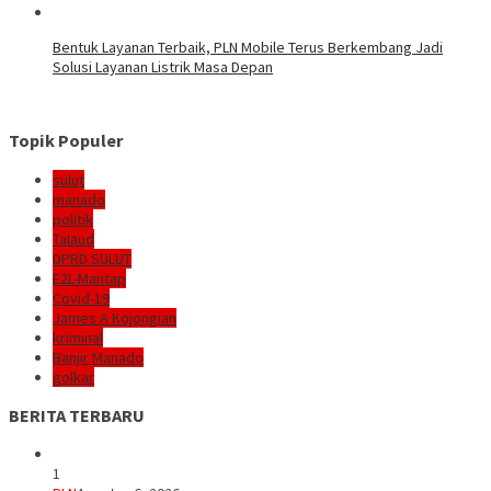
Bentuk Layanan Terbaik, PLN Mobile Terus Berkembang Jadi
Solusi Layanan Listrik Masa Depan
Topik Populer
sulut
manado
politik
Talaud
DPRD SULUT
E2L-Mantap
Covid-19
James A Kojongian
kriminal
Banjir Manado
golkar
BERITA TERBARU
1