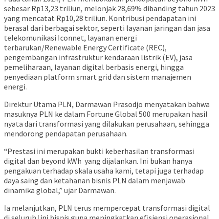
sebesar Rp13,23 triliun, melonjak 28,69% dibanding tahun 2023
yang mencatat Rp10,28 triliun. Kontribusi pendapatan ini
berasal dari berbagai sektor, seperti layanan jaringan dan jasa
telekomunikasi Iconnet, layanan energi
terbarukan/Renewable Energy Certificate (REC),
pengembangan infrastruktur kendaraan listrik (EV), jasa
pemeliharaan, layanan digital berbasis energi, hingga
penyediaan platform smart grid dan sistem manajemen
energi.
Direktur Utama PLN, Darmawan Prasodjo menyatakan bahwa
masuknya PLN ke dalam Fortune Global 500 merupakan hasil
nyata dari transformasi yang dilakukan perusahaan, sehingga
mendorong pendapatan perusahaan.
“Prestasi ini merupakan bukti keberhasilan transformasi
digital dan beyond kWh yang dijalankan. Ini bukan hanya
pengakuan terhadap skala usaha kami, tetapi juga terhadap
daya saing dan ketahanan bisnis PLN dalam menjawab
dinamika global,” ujar Darmawan.
Ia melanjutkan, PLN terus mempercepat transformasi digital
di seluruh lini bisnis guna meningkatkan efisiensi operasional,