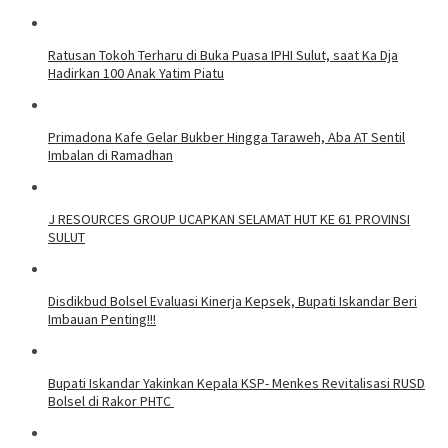
Ratusan Tokoh Terharu di Buka Puasa IPHI Sulut, saat Ka Dja
Hadirkan 100 Anak Yatim Piatu
Primadona Kafe Gelar Bukber Hingga Taraweh, Aba AT Sentil
Imbalan di Ramadhan
J RESOURCES GROUP UCAPKAN SELAMAT HUT KE 61 PROVINSI
SULUT
Disdikbud Bolsel Evaluasi Kinerja Kepsek, Bupati Iskandar Beri
Imbauan Penting!!!
Bupati Iskandar Yakinkan Kepala KSP- Menkes Revitalisasi RUSD
Bolsel di Rakor PHTC