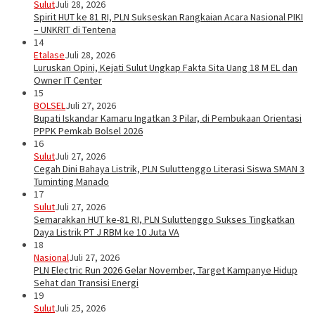
Sulut
Juli 28, 2026
Spirit HUT ke 81 RI, PLN Sukseskan Rangkaian Acara Nasional PIKI
– UNKRIT di Tentena
14
Etalase
Juli 28, 2026
Luruskan Opini, Kejati Sulut Ungkap Fakta Sita Uang 18 M EL dan
Owner IT Center
15
BOLSEL
Juli 27, 2026
Bupati Iskandar Kamaru Ingatkan 3 Pilar, di Pembukaan Orientasi
PPPK Pemkab Bolsel 2026
16
Sulut
Juli 27, 2026
Cegah Dini Bahaya Listrik, PLN Suluttenggo Literasi Siswa SMAN 3
Tuminting Manado
17
Sulut
Juli 27, 2026
Semarakkan HUT ke-81 RI, PLN Suluttenggo Sukses Tingkatkan
Daya Listrik PT J RBM ke 10 Juta VA
18
Nasional
Juli 27, 2026
PLN Electric Run 2026 Gelar November, Target Kampanye Hidup
Sehat dan Transisi Energi
19
Sulut
Juli 25, 2026