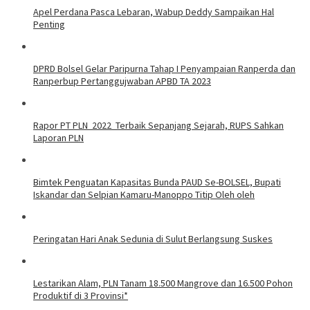
Apel Perdana Pasca Lebaran, Wabup Deddy Sampaikan Hal
Penting
DPRD Bolsel Gelar Paripurna Tahap I Penyampaian Ranperda dan
Ranperbup Pertanggujwaban APBD TA 2023
Rapor PT PLN 2022 Terbaik Sepanjang Sejarah, RUPS Sahkan
Laporan PLN
Bimtek Penguatan Kapasitas Bunda PAUD Se-BOLSEL, Bupati
Iskandar dan Selpian Kamaru-Manoppo Titip Oleh oleh
Peringatan Hari Anak Sedunia di Sulut Berlangsung Suskes
Lestarikan Alam, PLN Tanam 18.500 Mangrove dan 16.500 Pohon
Produktif di 3 Provinsi*