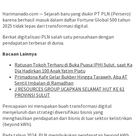
Harimanado.com — Sejarah baru yang diukir PT PLN (Persero)
karena berhasil masuk dalam daftar Fortune Global 500 tahun
2025 tidak lepas dari transformasi digital.
Berkat digitalisasi PLN salah satu perusahaan dengan
pendapatan terbesar di dunia.
Bacaan Lainnya
Ratusan Tokoh Terharu di Buka Puasa IPHI Sulut, saat Ka
Dja Hadirkan 100 Anak Yatim Piatu
Primadona Kafe Gelar Bukber Hingga Taraweh, Aba AT
Sentil Imbalan di Ramadhan
J RESOURCES GROUP UCAPKAN SELAMAT HUT KE 61
PROVINSI SULUT
Pencapaian ini merupakan buah transformasi digital
menyeluruh dan strategi diversifikasi bisnis yang
menghasilkan pendapatan dari bisnis di luar sektor kelistrikan
(beyond kWh).
Pada tahun 2024, PLN membukukan pendapatan beyond kWh