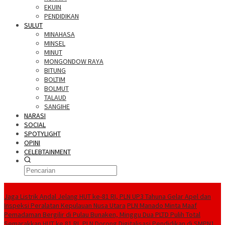
EKUIN
PENDIDIKAN
SULUT
MINAHASA
MINSEL
MINUT
MONGONDOW RAYA
BITUNG
BOLTIM
BOLMUT
TALAUD
SANGIHE
NARASI
SOCIAL
SPOTYLIGHT
OPINI
CELEBTAINMENT
BERITA TERBARU
Jaga Listrik Andal Jelang HUT ke-81 RI, PLN UP3 Tahuna Gelar Apel dan
Inspeksi Peralatan Kepulauan Nusa Utara
PLN Manado Minta Maaf
Pemadaman Bergilir di Pulau Bunaken, Minggu Dua PLTD Pulih Total
Semarakkan HUT ke 81 RI, PLN Dorong Digitalisasi Pendidikan di SMPN1