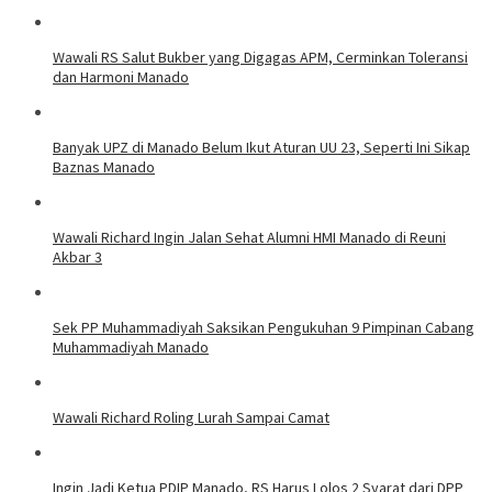
Wawali RS Salut Bukber yang Digagas APM, Cerminkan Toleransi
dan Harmoni Manado
Banyak UPZ di Manado Belum Ikut Aturan UU 23, Seperti Ini Sikap
Baznas Manado
Wawali Richard Ingin Jalan Sehat Alumni HMI Manado di Reuni
Akbar 3
Sek PP Muhammadiyah Saksikan Pengukuhan 9 Pimpinan Cabang
Muhammadiyah Manado
Wawali Richard Roling Lurah Sampai Camat
Ingin Jadi Ketua PDIP Manado, RS Harus Lolos 2 Syarat dari DPP