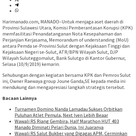
Harimanado.com, MANADO–Untuk menjaga aset daerah di
Provinsi Sulawesi Utara, Komisi Pemberantasan Korupsi (KPK)
memfasilitasi Penandatanganan Nota Kesepahaman dan
Perjanjian Kerjasama, Memorandum of understanding (MoU)
antara Pemda se-Provinsi Sulut dengan Kejaksaan Tinggi dan
Kejaksaan Negeri se-Sulut, ATR/BPN Wilayah Sulut, DJP
Wilayah Suluteggomalut, Bank Sulutgo di Kantor Gubernur,
Selasa (10/9/2019) kemarin.
Sehubungan dengan kegiatan bersama KPK dan Pemrov Sulut
ini, Owner Raewaya group Joune Ganda,SE kepada media ini
mendukung dan mengapresiasi langkah strategis tersebut.
Bacaan Lainnya
Turnamen Domino Nanda Lamadau Sukses Orbitkan
Puluhan Atlet Pemula, Next Iven Lebih Beaar
Wawali RS Riang Gembira, Half Marathon HUT 403
Manado Diminati Pelari Dunia, Ini Juaranya
Wawali RS Salut Bukber yang Digagas APM, Cerminkan