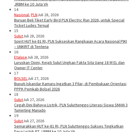
JRBM ke 10 Juta VA
14
Nasional
,
PLN
Juli 28, 2026
Buruan Beli Tiket Early Bird PLN Electric Run 2026, untuk Special
Ticket Ludes Terjual
15
Sulut
Juli 28, 2026
Spirit HUT ke 81 RI, PLN Sukseskan Rangkaian Acara Nasional PIKI
– UNKRIT di Tentena
16
Etalase
Juli 28, 2026
Luruskan Opini, Kejati Sulut Ungkap Fakta Sita Uang 18 M EL dan
Owner IT Center
17
BOLSEL
Juli 27, 2026
Bupati Iskandar Kamaru Ingatkan 3 Pilar, di Pembukaan Orientasi
PPPK Pemkab Bolsel 2026
18
Sulut
Juli 27, 2026
Cegah Dini Bahaya Listrik, PLN Suluttenggo Literasi Siswa SMAN 3
Tuminting Manado
19
Sulut
Juli 27, 2026
Semarakkan HUT ke-81 RI, PLN Suluttenggo Sukses Tingkatkan
Daya Listrik PT J RBM ke 10 Juta VA