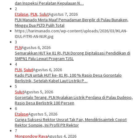
dan Inspeksi Peralatan Kepulauan N…
2
Etalase
,
PLN
,
Sulut
Agustus 7, 2026
PLN Manado Minta Maaf Pemadaman Bergilir di Pulau Bunaken,
Minggu Dua PLTD Pulih Total
https://harimanado.com/wp-content/uploads/2026/03/IKLAN-
IDUL-FITRI-AN-NUR.jpg
3
PLN
Agustus 6, 2026
Semarakkan HUT ke 81 RI, PLN Dorong Digitalisasi Pendidikan di
SMPN1 Palu Lewat Program TJSL
4
PLN
,
Sulut
Agustus 6, 2026
Kado PLN untuk HUT ke- 81 RI, 100 % Rasio Desa Gorontalo
Berlistrik, Setelah Kabel Laut Listriki P…
5
Sulut
Agustus 5, 2026
Gorontalo Terang. PLN Nyalakan Listrik Perdana di Pulau Dudepo,
Rasio Desa Berlistrik 100 Persen
6
Etalase
Agustus 5, 2026
Curiga Suksesi Rektor Unsrat Tak Fair, Mendiktisaintek Copot
Rektor Sompie, Ini Profil Plt Rektor
7
Mongondow Raya
Agustus 4, 2026