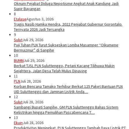
Oknum Pejabat Diduga Nepotisme Angkat Anak Kandung Jadi
Supir Bayangan
8
Etalase
Agustus 3, 2026
Tragis Nasib Hamka Hendra, 2022 Penjabat Gubernur Gorontalo.
Ternyata 2026 Jadi Tersangka
9
Sulut
Juli 29, 2026
Puji Tuhan PLN Turut Sukseskan Lomba Masamper “Oikumene
Bermazmur” di Sangihe
10
BUMN
Juli 29, 2026
Berkat TJSL PLN Suluttenggo, Petani Kacang Tilihuwa Makin
Sejahtera, Jalan Desa Telah Mulus Dipaving
11
PLN
Juli 28, 2026
Korban Bencana Tamako Terhibur Berkat 125 Paket Bantuan PLN
UID Suluttenggo dan Jaminan Listrik Anda…
12
Sulut
Juli 28, 2026
Sambangi Bupati Sangihe, GM PLN Suluttenggo Bahas Sistem
Kelistrikan hingga Pemulihan Pascabencana T…
13
Ekuin
Juli 28, 2026
Produktivitas Meningkat, PLN Suluttenggo Tambah Daya Listrik PT