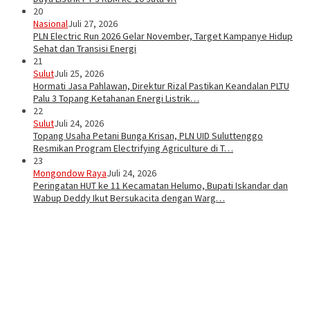
20
Nasional
Juli 27, 2026
PLN Electric Run 2026 Gelar November, Target Kampanye Hidup
Sehat dan Transisi Energi
21
Sulut
Juli 25, 2026
Hormati Jasa Pahlawan, Direktur Rizal Pastikan Keandalan PLTU
Palu 3 Topang Ketahanan Energi Listrik…
22
Sulut
Juli 24, 2026
Topang Usaha Petani Bunga Krisan, PLN UID Suluttenggo
Resmikan Program Electrifying Agriculture di T…
23
Mongondow Raya
Juli 24, 2026
Peringatan HUT ke 11 Kecamatan Helumo, Bupati Iskandar dan
Wabup Deddy Ikut Bersukacita dengan Warg…