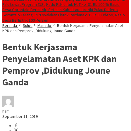
Palu Lewat Program TJSL
Kado PLN untuk HUT ke- 81 RI, 100 % Rasio
Desa Gorontalo Berlistrik, Setelah Kabel Laut Listriki Pulau Dudepo
Gorontalo Terang. PLN Nyalakan Listrik Perdana di Pulau Dudepo, Rasio
Desa Berlistrik 100 Persen
Beranda
Sulut
Manado
Bentuk Kerjasama Penyelamatan Aset
KPK dan Pemprov ,Didukung Joune Ganda
Bentuk Kerjasama
Penyelamatan Aset KPK dan
Pemprov ,Didukung Joune
Ganda
ham
September 11, 2019