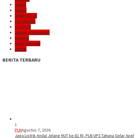
politik
Talaud
DPRD SULUT
E2L-Mantap
Covid-19
James A Kojongian
kriminal
Banjir Manado
golkar
BERITA TERBARU
1
PLN
Agustus 7, 2026
Jaga Listrik Andal Jelang HUT ke-81 RI, PLN UP3 Tahuna Gelar Apel