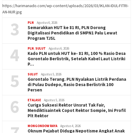
https://harimanado.com/wp-content/uploads/2026/03/IKLAN-IDUL-FITRI-
AN-NUR.jpg
3
PLN
Agustus 6, 2026
Semarakkan HUT ke 81 RI, PLN Dorong
Digitalisasi Pendidikan di SMPN1 Palu Lewat
Program TJSL
4
PLN
,
SULUT
Agustus 6, 2026
Kado PLN untuk HUT ke- 81 RI, 100 % Rasio Desa
Gorontalo Berlistrik, Setelah Kabel Laut Listriki
P…
5
SULUT
Agustus 5, 2026
Gorontalo Terang. PLN Nyalakan Listrik Perdana
di Pulau Dudepo, Rasio Desa Berlistrik 100
Persen
6
ETALASE
Agustus 5, 2026
Curiga Suksesi Rektor Unsrat Tak Fair,
Mendiktisaintek Copot Rektor Sompie, Ini Profil
Plt Rektor
7
MONGONDOW RAYA
Agustus 4, 2026
Oknum Pejabat Diduga Nepotisme Angkat Anak