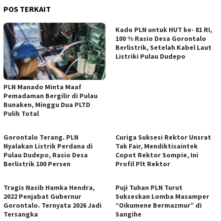
POS TERKAIT
Kado PLN untuk HUT ke- 81 RI,
100 % Rasio Desa Gorontalo
Berlistrik, Setelah Kabel Laut
Listriki Pulau Dudepo
PLN Manado Minta Maaf
Pemadaman Bergilir di Pulau
Bunaken, Minggu Dua PLTD
Pulih Total
Gorontalo Terang. PLN
Curiga Suksesi Rektor Unsrat
Nyalakan Listrik Perdana di
Tak Fair, Mendiktisaintek
Pulau Dudepo, Rasio Desa
Copot Rektor Sompie, Ini
Berlistrik 100 Persen
Profil Plt Rektor
Tragis Nasib Hamka Hendra,
Puji Tuhan PLN Turut
2022 Penjabat Gubernur
Sukseskan Lomba Masamper
Gorontalo. Ternyata 2026 Jadi
“Oikumene Bermazmur” di
Tersangka
Sangihe