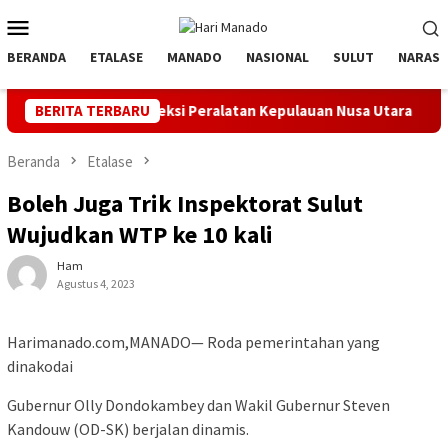
Loncat
Menu
ke
Mobile
konten
BERANDA
ETALASE
MANADO
NASIONAL
SULUT
NARASI
l dan Inspeksi Peralatan Kepulauan Nusa Utara
BERITA TERBARU
PLN Manado
Beranda
Etalase
Boleh Juga Trik Inspektorat Sulut
Wujudkan WTP ke 10 kali
Ham
Agustus 4, 2023
Harimanado.com,MANADO— Roda pemerintahan yang
dinakodai
Gubernur Olly Dondokambey dan Wakil Gubernur Steven
Kandouw (OD-SK) berjalan dinamis.