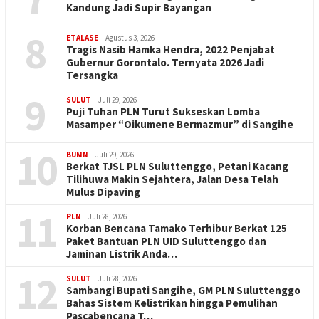
Kandung Jadi Supir Bayangan
8
ETALASE
Agustus 3, 2026
Tragis Nasib Hamka Hendra, 2022 Penjabat
Gubernur Gorontalo. Ternyata 2026 Jadi
Tersangka
9
SULUT
Juli 29, 2026
Puji Tuhan PLN Turut Sukseskan Lomba
Masamper “Oikumene Bermazmur” di Sangihe
10
BUMN
Juli 29, 2026
Berkat TJSL PLN Suluttenggo, Petani Kacang
Tilihuwa Makin Sejahtera, Jalan Desa Telah
Mulus Dipaving
11
PLN
Juli 28, 2026
Korban Bencana Tamako Terhibur Berkat 125
Paket Bantuan PLN UID Suluttenggo dan
Jaminan Listrik Anda…
12
SULUT
Juli 28, 2026
Sambangi Bupati Sangihe, GM PLN Suluttenggo
Bahas Sistem Kelistrikan hingga Pemulihan
Pascabencana T…