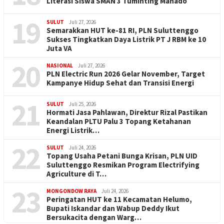
Literasi Siswa SMAN 3 Tuminting Manado
19
SULUT
Juli 27, 2026
Semarakkan HUT ke-81 RI, PLN Suluttenggo
Sukses Tingkatkan Daya Listrik PT J RBM ke 10
Juta VA
20
NASIONAL
Juli 27, 2026
PLN Electric Run 2026 Gelar November, Target
Kampanye Hidup Sehat dan Transisi Energi
21
SULUT
Juli 25, 2026
Hormati Jasa Pahlawan, Direktur Rizal Pastikan
Keandalan PLTU Palu 3 Topang Ketahanan
Energi Listrik…
22
SULUT
Juli 24, 2026
Topang Usaha Petani Bunga Krisan, PLN UID
Suluttenggo Resmikan Program Electrifying
Agriculture di T…
23
MONGONDOW RAYA
Juli 24, 2026
Peringatan HUT ke 11 Kecamatan Helumo,
Bupati Iskandar dan Wabup Deddy Ikut
Bersukacita dengan Warg…