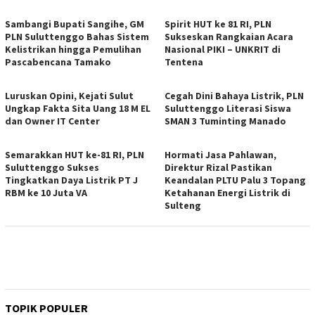
Sambangi Bupati Sangihe, GM
Spirit HUT ke 81 RI, PLN
PLN Suluttenggo Bahas Sistem
Sukseskan Rangkaian Acara
Kelistrikan hingga Pemulihan
Nasional PIKI – UNKRIT di
Pascabencana Tamako
Tentena
Luruskan Opini, Kejati Sulut
Cegah Dini Bahaya Listrik, PLN
Ungkap Fakta Sita Uang 18 M EL
Suluttenggo Literasi Siswa
dan Owner IT Center
SMAN 3 Tuminting Manado
Semarakkan HUT ke-81 RI, PLN
Hormati Jasa Pahlawan,
Suluttenggo Sukses
Direktur Rizal Pastikan
Tingkatkan Daya Listrik PT J
Keandalan PLTU Palu 3 Topang
RBM ke 10 Juta VA
Ketahanan Energi Listrik di
Sulteng
TOPIK POPULER