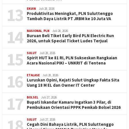
13
EKUIN
Juli 28, 2026
Produktivitas Meningkat, PLN Suluttenggo
Tambah Daya Listrik PT JRBM ke 10 Juta VA
14
NASIONAL
,
PLN
Juli 28, 2026
Buruan Beli Tiket Early Bird PLN Electric Run
2026, untuk Special Ticket Ludes Terjual
15
SULUT
Juli 28, 2026
Spirit HUT ke 81 RI, PLN Sukseskan Rangkaian
Acara Nasional PIKI – UNKRIT di Tentena
16
ETALASE
Juli 28, 2026
Luruskan Opini, Kejati Sulut Ungkap Fakta Sita
Uang 18 M EL dan Owner IT Center
17
BOLSEL
Juli 27, 2026
Bupati Iskandar Kamaru Ingatkan 3 Pilar, di
Pembukaan Orientasi PPPK Pemkab Bolsel 2026
18
SULUT
Juli 27, 2026
Cegah Dini Bahaya Listrik, PLN Suluttenggo