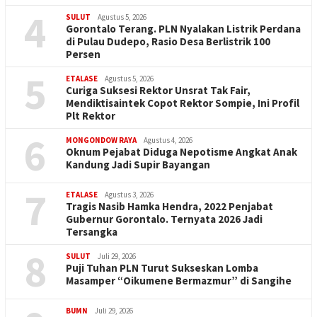
4
SULUT
Agustus 5, 2026
Gorontalo Terang. PLN Nyalakan Listrik Perdana
di Pulau Dudepo, Rasio Desa Berlistrik 100
Persen
5
ETALASE
Agustus 5, 2026
Curiga Suksesi Rektor Unsrat Tak Fair,
Mendiktisaintek Copot Rektor Sompie, Ini Profil
Plt Rektor
6
MONGONDOW RAYA
Agustus 4, 2026
Oknum Pejabat Diduga Nepotisme Angkat Anak
Kandung Jadi Supir Bayangan
7
ETALASE
Agustus 3, 2026
Tragis Nasib Hamka Hendra, 2022 Penjabat
Gubernur Gorontalo. Ternyata 2026 Jadi
Tersangka
8
SULUT
Juli 29, 2026
Puji Tuhan PLN Turut Sukseskan Lomba
Masamper “Oikumene Bermazmur” di Sangihe
BUMN
Juli 29, 2026