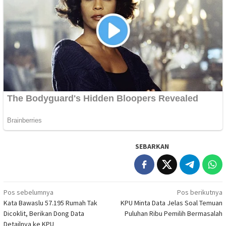
SEBARKAN
Navigasi
Pos sebelumnya
Pos berikutnya
Kata Bawaslu 57.195 Rumah Tak
KPU Minta Data Jelas Soal Temuan
pos
Dicoklit, Berikan Dong Data
Puluhan Ribu Pemilih Bermasalah
Detailnya ke KPU