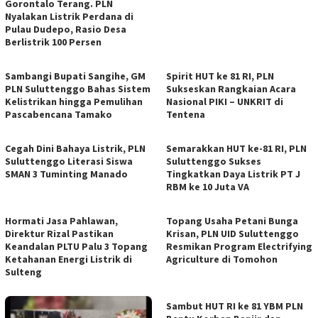
Gorontalo Terang. PLN
Nyalakan Listrik Perdana di
Pulau Dudepo, Rasio Desa
Berlistrik 100 Persen
Sambangi Bupati Sangihe, GM
Spirit HUT ke 81 RI, PLN
PLN Suluttenggo Bahas Sistem
Sukseskan Rangkaian Acara
Kelistrikan hingga Pemulihan
Nasional PIKI – UNKRIT di
Pascabencana Tamako
Tentena
Cegah Dini Bahaya Listrik, PLN
Semarakkan HUT ke-81 RI, PLN
Suluttenggo Literasi Siswa
Suluttenggo Sukses
SMAN 3 Tuminting Manado
Tingkatkan Daya Listrik PT J
RBM ke 10 Juta VA
Hormati Jasa Pahlawan,
Topang Usaha Petani Bunga
Direktur Rizal Pastikan
Krisan, PLN UID Suluttenggo
Keandalan PLTU Palu 3 Topang
Resmikan Program Electrifying
Ketahanan Energi Listrik di
Agriculture di Tomohon
Sulteng
Sambut HUT RI ke 81 YBM PLN