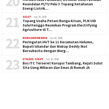
20
Keandalan PLTU Palu 3 Topang Ketahanan
Energi Listrik…
21
SULUT
Juli 24, 2026
Topang Usaha Petani Bunga Krisan, PLN UID
Suluttenggo Resmikan Program Electrifying
Agriculture di T…
22
MONGONDOW RAYA
Juli 24, 2026
Peringatan HUT ke 11 Kecamatan Helumo,
Bupati Iskandar dan Wabup Deddy Ikut
Bersukacita dengan Warg…
23
ETALASE
,
SULUT
Juli 24, 2026
Bos ITC Terseret Korupsi Tambang, Kejati Sulut
Sita Uang Miliaran dan Emas di Rumah JA