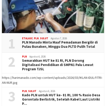
1
ETALASE
,
PLN
,
SULUT
Agustus 7, 2026
PLN Manado Minta Maaf Pemadaman Bergilir di
Pulau Bunaken, Minggu Dua PLTD Pulih Total
2
PLN
Agustus 6, 2026
Semarakkan HUT ke 81 RI, PLN Dorong
Digitalisasi Pendidikan di SMPN1 Palu Lewat
Program TJSL
https://harimanado.com/wp-content/uploads/2026/03/IKLAN-IDUL-FITRI-
AN-NUR.jpg
3
PLN
,
SULUT
Agustus 6, 2026
Kado PLN untuk HUT ke- 81 RI, 100 % Rasio Desa
Gorontalo Berlistrik, Setelah Kabel Laut Listriki
P…