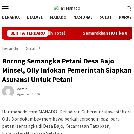
Loncat
Menu
ke
Mobile
konten
BERANDA
ETALASE
MANADO
NASIONAL
SULUT
NARASI
LTD Pulih Total
BERITA TERBARU
Semarakkan HUT ke 81 RI, PLN Dorong Di
Beranda
Sulut
Borong Semangka Petani Desa Bajo
Minsel, Olly Infokan Pemerintah Siapkan
Asuransi Untuk Petani
Admin
Agustus 20, 2020
Harimanado.com,MANADO–Kehadiran Gubernur Sulawesi Utara
Olly Dondokambey membawa berkah tersendiri bagi para
petani semangka di Desa Bajo, Kecamatan Tatapaan,
Kabupaten Minahasa Selatan.