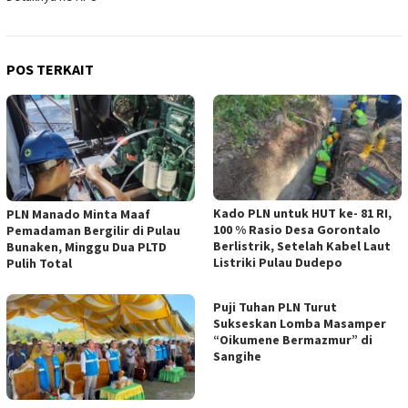
POS TERKAIT
Kado PLN untuk HUT ke- 81 RI,
PLN Manado Minta Maaf
100 % Rasio Desa Gorontalo
Pemadaman Bergilir di Pulau
Berlistrik, Setelah Kabel Laut
Bunaken, Minggu Dua PLTD
Listriki Pulau Dudepo
Pulih Total
Puji Tuhan PLN Turut
Sukseskan Lomba Masamper
“Oikumene Bermazmur” di
Sangihe