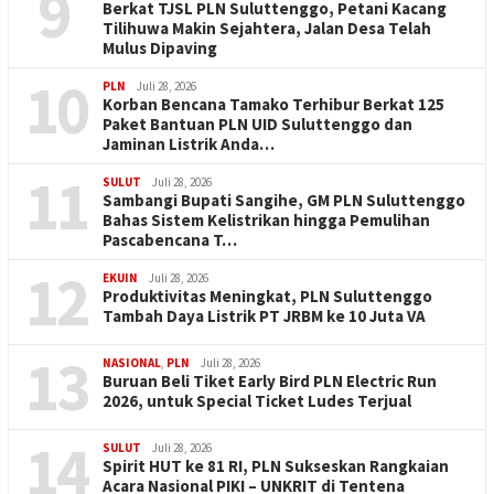
9
Berkat TJSL PLN Suluttenggo, Petani Kacang
Tilihuwa Makin Sejahtera, Jalan Desa Telah
Mulus Dipaving
10
PLN
Juli 28, 2026
Korban Bencana Tamako Terhibur Berkat 125
Paket Bantuan PLN UID Suluttenggo dan
Jaminan Listrik Anda…
11
SULUT
Juli 28, 2026
Sambangi Bupati Sangihe, GM PLN Suluttenggo
Bahas Sistem Kelistrikan hingga Pemulihan
Pascabencana T…
12
EKUIN
Juli 28, 2026
Produktivitas Meningkat, PLN Suluttenggo
Tambah Daya Listrik PT JRBM ke 10 Juta VA
13
NASIONAL
,
PLN
Juli 28, 2026
Buruan Beli Tiket Early Bird PLN Electric Run
2026, untuk Special Ticket Ludes Terjual
14
SULUT
Juli 28, 2026
Spirit HUT ke 81 RI, PLN Sukseskan Rangkaian
Acara Nasional PIKI – UNKRIT di Tentena