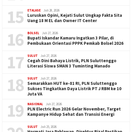
15
ETALASE
Juli 28, 2026
Luruskan Opini, Kejati Sulut Ungkap Fakta Sita
Uang 18 M EL dan Owner IT Center
16
BOLSEL
Juli 27, 2026
Bupati Iskandar Kamaru Ingatkan 3 Pilar, di
Pembukaan Orientasi PPPK Pemkab Bolsel 2026
17
SULUT
Juli 27, 2026
Cegah Dini Bahaya Listrik, PLN Suluttenggo
Literasi Siswa SMAN 3 Tuminting Manado
18
SULUT
Juli 27, 2026
Semarakkan HUT ke-81 RI, PLN Suluttenggo
Sukses Tingkatkan Daya Listrik PT J RBM ke 10
Juta VA
19
NASIONAL
Juli 27, 2026
PLN Electric Run 2026 Gelar November, Target
Kampanye Hidup Sehat dan Transisi Energi
SULUT
Juli 25, 2026
Hormati Jasa Pahlawan, Direktur Rizal Pastikan