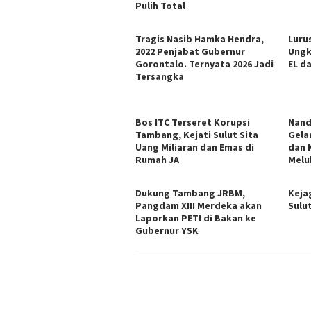
Pulih Total
Tragis Nasib Hamka Hendra,
Lurus
2022 Penjabat Gubernur
Ungk
Gorontalo. Ternyata 2026 Jadi
EL d
Tersangka
Bos ITC Terseret Korupsi
Nand
Tambang, Kejati Sulut Sita
Gela
Uang Miliaran dan Emas di
dan 
Rumah JA
Melu
Dukung Tambang JRBM,
Keja
Pangdam XIII Merdeka akan
Sulu
Laporkan PETI di Bakan ke
Gubernur YSK