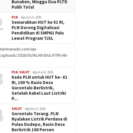
Bunaken, Minggu Dua PLTD
Pulih Total
2
PLN
Agustus 6, 2026
Semarakkan HUT ke 81 RI,
PLN Dorong Digitalisasi
Pendidikan di SMPN1 Palu
Lewat Program TJSL
//harimanado.com/wp-
/uploads/2026/03/IKLAN-IDUL-FITRI-AN-
g
3
PLN
,
SULUT
Agustus 6, 2026
Kado PLN untuk HUT ke- 81
RI, 100 % Rasio Desa
Gorontalo Berlistrik,
Setelah Kabel Laut Listriki
P…
4
SULUT
Agustus 5, 2026
Gorontalo Terang. PLN
Nyalakan Listrik Perdana di
Pulau Dudepo, Rasio Desa
Berlistrik 100 Persen