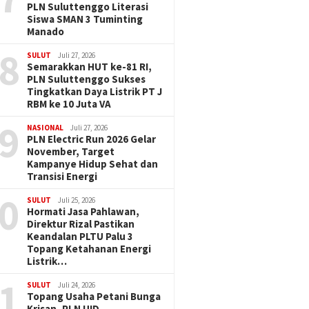
PLN Suluttenggo Literasi
Siswa SMAN 3 Tuminting
Manado
8
SULUT
Juli 27, 2026
Semarakkan HUT ke-81 RI,
PLN Suluttenggo Sukses
Tingkatkan Daya Listrik PT J
RBM ke 10 Juta VA
9
NASIONAL
Juli 27, 2026
PLN Electric Run 2026 Gelar
November, Target
Kampanye Hidup Sehat dan
Transisi Energi
0
SULUT
Juli 25, 2026
Hormati Jasa Pahlawan,
Direktur Rizal Pastikan
Keandalan PLTU Palu 3
Topang Ketahanan Energi
Listrik…
1
SULUT
Juli 24, 2026
Topang Usaha Petani Bunga
Krisan, PLN UID