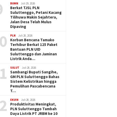
9
BUMN
Juli 29, 2026
Berkat TJSL PLN
Suluttenggo, Petani Kacang
Tilihuwa Makin Sejahtera,
Jalan Desa Telah Mulus
Dipaving
0
PLN
Juli 28, 2026
Korban Bencana Tamako
Terhibur Berkat 125 Paket
Bantuan PLN UID
Suluttenggo dan Jaminan
Listrik Anda…
1
SULUT
Juli 28, 2026
Sambangi Bupati Sangihe,
GM PLN Suluttenggo Bahas
Sistem Kelistrikan hingga
Pemulihan Pascabencana
T…
2
EKUIN
Juli 28, 2026
Produktivitas Meningkat,
PLN Suluttenggo Tambah
Daya Listrik PT JRBM ke 10