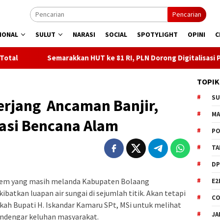
Pencarian
IONAL
SULUT
NARASI
SOCIAL
SPOTYLIGHT
OPINI
C
rakkan HUT ke 81 RI, PLN Dorong Digitalisasi Pendidikan di SMP
TOPIK
S
erjang Ancaman Banjir,
M
kasi Bencana Alam
PO
TA
DP
rem yang masih melanda Kabupaten Bolaang
E2
tkan luapan air sungai di sejumlah titik. Akan tetapi
CO
kah Bupati H. Iskandar Kamaru SPt, MSi untuk melihat
JA
endengar keluhan masyarakat.