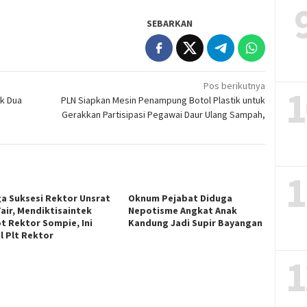
SEBARKAN
Pos berikutnya
1
ik Dua
PLN Siapkan Mesin Penampung Botol Plastik untuk
Gerakkan Partisipasi Pegawai Daur Ulang Sampah,
1
ga Suksesi Rektor Unsrat
Oknum Pejabat Diduga
Fair, Mendiktisaintek
Nepotisme Angkat Anak
t Rektor Sompie, Ini
Kandung Jadi Supir Bayangan
l Plt Rektor
1