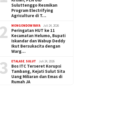
Suluttenggo Resmikan
Program Electrifying
Agriculture di T…
2
MONGONDOW RAYA
Juli 24, 2026
Peringatan HUT ke 11
Kecamatan Helumo, Bupati
Iskandar dan Wabup Deddy
Ikut Bersukacita dengan
Warg…
3
ETALASE
,
SULUT
Juli 24, 2026
Bos ITC Terseret Korupsi
Tambang, Kejati Sulut Sita
Uang Miliaran dan Emas di
Rumah JA