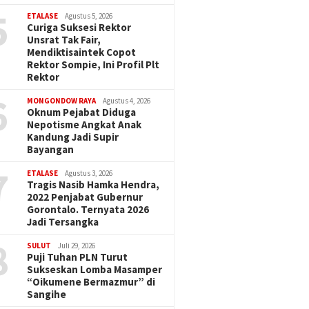
5
ETALASE
Agustus 5, 2026
Curiga Suksesi Rektor
Unsrat Tak Fair,
Mendiktisaintek Copot
Rektor Sompie, Ini Profil Plt
Rektor
6
MONGONDOW RAYA
Agustus 4, 2026
Oknum Pejabat Diduga
Nepotisme Angkat Anak
Kandung Jadi Supir
Bayangan
7
ETALASE
Agustus 3, 2026
Tragis Nasib Hamka Hendra,
2022 Penjabat Gubernur
Gorontalo. Ternyata 2026
Jadi Tersangka
8
SULUT
Juli 29, 2026
Puji Tuhan PLN Turut
Sukseskan Lomba Masamper
“Oikumene Bermazmur” di
Sangihe