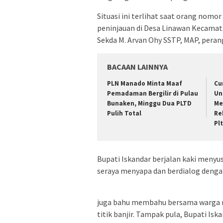
Situasi ini terlihat saat orang nomo
peninjauan di Desa Linawan Kecamata
Sekda M. Arvan Ohy SSTP, MAP, peran
BACAAN LAINNYA
PLN Manado Minta Maaf
Cu
Pemadaman Bergilir di Pulau
Un
Bunaken, Minggu Dua PLTD
Me
Pulih Total
Re
Pl
Bupati Iskandar berjalan kaki menyu
seraya menyapa dan berdialog denga
juga bahu membahu bersama warga 
titik banjir. Tampak pula, Bupati I