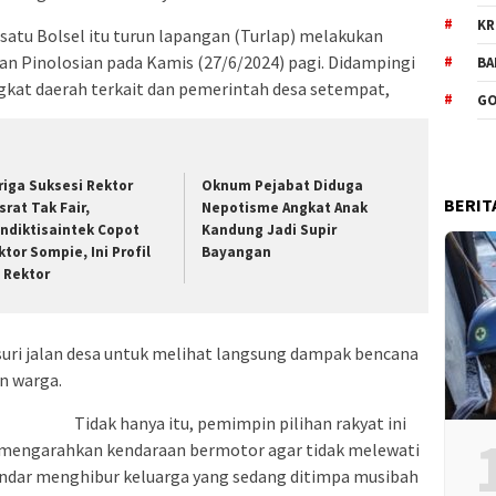
KR
r satu Bolsel itu turun lapangan (Turlap) melakukan
n Pinolosian pada Kamis (27/6/2024) pagi. Didampingi
BA
gkat daerah terkait dan pemerintah desa setempat,
GO
riga Suksesi Rektor
Oknum Pejabat Diduga
BERIT
srat Tak Fair,
Nepotisme Angkat Anak
ndiktisaintek Copot
Kandung Jadi Supir
ktor Sompie, Ini Profil
Bayangan
t Rektor
suri jalan desa untuk melihat langsung dampak bencana
n warga.
Tidak hanya itu, pemimpin pilihan rakyat ini
mengarahkan kendaraan bermotor agar tidak melewati
skandar menghibur keluarga yang sedang ditimpa musibah