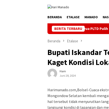
Loncat
ke
konten
BERANDA
ETALASE
MANADO
NAS
lir di Pulau Bunaken, Minggu Dua PLTD Pulih Total
BERITA TERBARU
Sema
Beranda
Etalase
Bupati Iskandar T
Kaget Kondisi Lo
Ham
Juni 28, 2024
Harimanado.com,Bolsel-Cuaca ekst
Mongondow Selatan kembali mengakiba
hal tersebut tidak menyurutkan lang
langsung kondisi di lapangan dan m