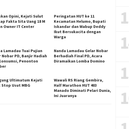
1
kan Opini, Kejati Sulut
Peringatan HUT ke 11
ap Fakta Sita Uang 18 M
Kecamatan Helumo, Bupati
an Owner IT Center
Iskandar dan Wabup Deddy
Ikut Bersukacita dengan
1
Warga
a Lamadau Tuai Pujian
Nanda Lamadau Gelar Nobar
r Nobar PD, Banjir Hadiah
Berhadiah Final PD, Acara
Konsumsi, Penonton
Diramaikan Lomba Domino
1
ber
gung Ultimatum Kejati
Wawali RS Riang Gembira,
t Stop Usut MBG
Half Marathon HUT 403
1
Manado Diminati Pelari Dunia,
Ini Juaranya
1