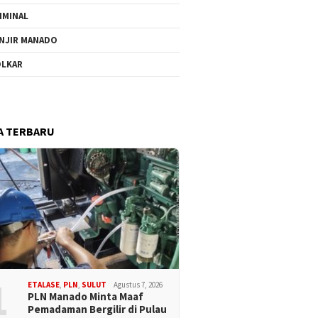
IMINAL
NJIR MANADO
LKAR
A TERBARU
1
ETALASE
,
PLN
,
SULUT
Agustus 7, 2026
PLN Manado Minta Maaf
Pemadaman Bergilir di Pulau