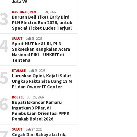
Juta VA
3
NASIONAL
,
PLN
Juli 28, 2026
Buruan Beli Tiket Early Bird
PLN Electric Run 2026, untuk
Special Ticket Ludes Terjual
4
SULUT
Juli 28, 2026
Spirit HUT ke 81 RI, PLN
Sukseskan Rangkaian Acara
Nasional PIKI – UNKRIT di
Tentena
5
ETALASE
Juli 28, 2026
Luruskan Opini, Kejati Sulut
Ungkap Fakta Sita Uang 18 M
EL dan Owner IT Center
6
BOLSEL
Juli 27, 2026
Bupati Iskandar Kamaru
Ingatkan 3 Pilar, di
Pembukaan Orientasi PPPK
Pemkab Bolsel 2026
7
SULUT
Juli 27, 2026
Cegah Dini Bahaya Listrik,