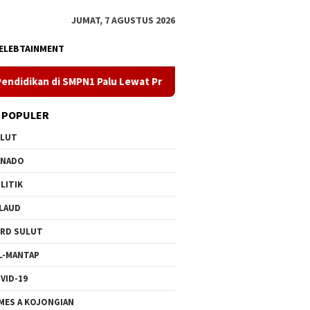
JUMAT, 7 AGUSTUS 2026
ELEBTAINMENT
N1 Palu Lewat Program TJSL
Kado PLN untuk HUT ke- 81 RI,
 POPULER
ULUT
ANADO
LITIK
LAUD
RD SULUT
L-MANTAP
VID-19
MES A KOJONGIAN