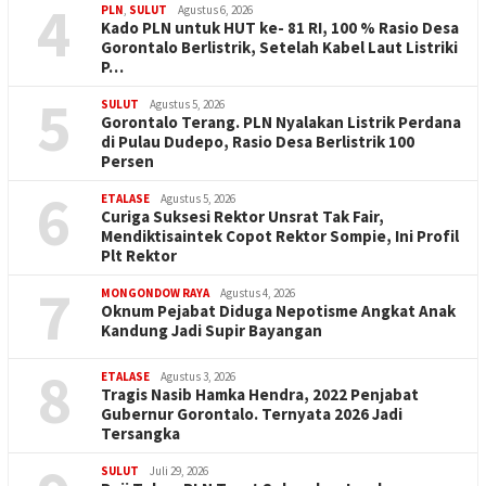
4
PLN
,
SULUT
Agustus 6, 2026
Kado PLN untuk HUT ke- 81 RI, 100 % Rasio Desa
Gorontalo Berlistrik, Setelah Kabel Laut Listriki
P…
5
SULUT
Agustus 5, 2026
Gorontalo Terang. PLN Nyalakan Listrik Perdana
di Pulau Dudepo, Rasio Desa Berlistrik 100
Persen
6
ETALASE
Agustus 5, 2026
Curiga Suksesi Rektor Unsrat Tak Fair,
Mendiktisaintek Copot Rektor Sompie, Ini Profil
Plt Rektor
7
MONGONDOW RAYA
Agustus 4, 2026
Oknum Pejabat Diduga Nepotisme Angkat Anak
Kandung Jadi Supir Bayangan
8
ETALASE
Agustus 3, 2026
Tragis Nasib Hamka Hendra, 2022 Penjabat
Gubernur Gorontalo. Ternyata 2026 Jadi
Tersangka
SULUT
Juli 29, 2026