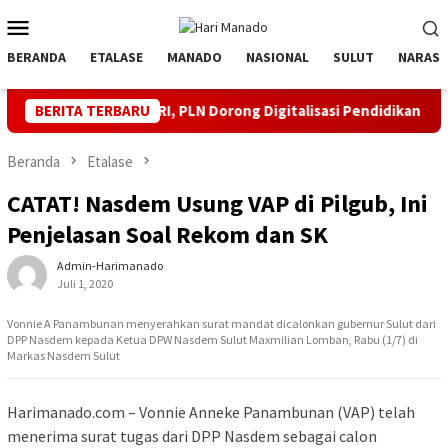
Loncat
Menu
ke
Mobile
konten
BERANDA
ETALASE
MANADO
NASIONAL
SULUT
NARASI
 ke 81 RI, PLN Dorong Digitalisasi Pendidikan di SMPN1 Palu Le
BERITA TERBARU
Beranda
Etalase
CATAT! Nasdem Usung VAP di Pilgub, Ini
Penjelasan Soal Rekom dan SK
Admin-Harimanado
Juli 1, 2020
Vonnie A Panambunan menyerahkan surat mandat dicalonkan gubernur Sulut dari
DPP Nasdem kepada Ketua DPW Nasdem Sulut Maxmilian Lomban, Rabu (1/7) di
Markas Nasdem Sulut
Harimanado.com – Vonnie Anneke Panambunan (VAP) telah
menerima surat tugas dari DPP Nasdem sebagai calon