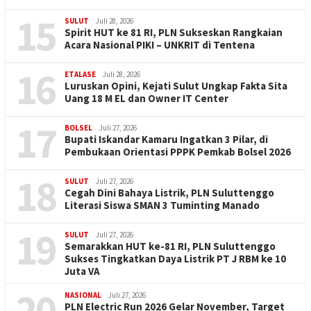
15
SULUT
Juli 28, 2026
Spirit HUT ke 81 RI, PLN Sukseskan Rangkaian
Acara Nasional PIKI – UNKRIT di Tentena
16
ETALASE
Juli 28, 2026
Luruskan Opini, Kejati Sulut Ungkap Fakta Sita
Uang 18 M EL dan Owner IT Center
17
BOLSEL
Juli 27, 2026
Bupati Iskandar Kamaru Ingatkan 3 Pilar, di
Pembukaan Orientasi PPPK Pemkab Bolsel 2026
18
SULUT
Juli 27, 2026
Cegah Dini Bahaya Listrik, PLN Suluttenggo
Literasi Siswa SMAN 3 Tuminting Manado
19
SULUT
Juli 27, 2026
Semarakkan HUT ke-81 RI, PLN Suluttenggo
Sukses Tingkatkan Daya Listrik PT J RBM ke 10
Juta VA
20
NASIONAL
Juli 27, 2026
PLN Electric Run 2026 Gelar November, Target