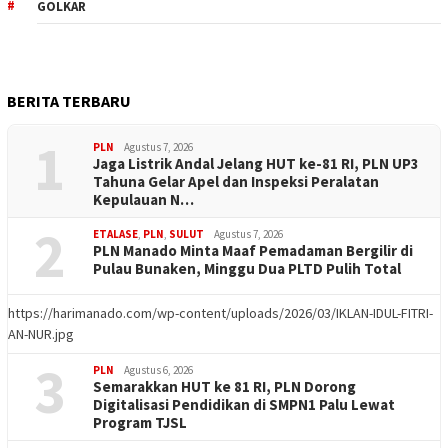
GOLKAR
BERITA TERBARU
1
PLN
Agustus 7, 2026
Jaga Listrik Andal Jelang HUT ke-81 RI, PLN UP3
Tahuna Gelar Apel dan Inspeksi Peralatan
Kepulauan N…
2
ETALASE
,
PLN
,
SULUT
Agustus 7, 2026
PLN Manado Minta Maaf Pemadaman Bergilir di
Pulau Bunaken, Minggu Dua PLTD Pulih Total
https://harimanado.com/wp-content/uploads/2026/03/IKLAN-IDUL-FITRI-
AN-NUR.jpg
3
PLN
Agustus 6, 2026
Semarakkan HUT ke 81 RI, PLN Dorong
Digitalisasi Pendidikan di SMPN1 Palu Lewat
Program TJSL