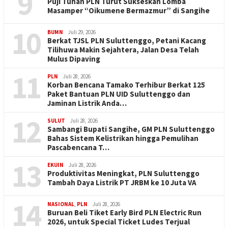
9
Puji Tuhan PLN Turut Sukseskan Lomba
Masamper “Oikumene Bermazmur” di Sangihe
10
BUMN
Juli 29, 2026
Berkat TJSL PLN Suluttenggo, Petani Kacang
Tilihuwa Makin Sejahtera, Jalan Desa Telah
Mulus Dipaving
11
PLN
Juli 28, 2026
Korban Bencana Tamako Terhibur Berkat 125
Paket Bantuan PLN UID Suluttenggo dan
Jaminan Listrik Anda…
12
SULUT
Juli 28, 2026
Sambangi Bupati Sangihe, GM PLN Suluttenggo
Bahas Sistem Kelistrikan hingga Pemulihan
Pascabencana T…
13
EKUIN
Juli 28, 2026
Produktivitas Meningkat, PLN Suluttenggo
Tambah Daya Listrik PT JRBM ke 10 Juta VA
14
NASIONAL
,
PLN
Juli 28, 2026
Buruan Beli Tiket Early Bird PLN Electric Run
2026, untuk Special Ticket Ludes Terjual