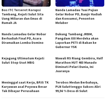
Bos ITC Terseret Korupsi
Nanda Lamadau Tuai Pujian
Tambang, Kejati Sulut Sita
Gelar Nobar PD, Banjir Hadiah
Uang Miliaran dan Emas di
dan Konsumsi, Penonton
Rumah JA
Meluber
Nanda Lamadau Gelar Nobar
Dukung Tambang JRBM,
Berhadiah Final PD, Acara
Pangdam XIII Merdeka akan
Diramaikan Lomba Domino
Laporkan PETI di Bakan ke
Gubernur YSK
Kejagung Ultimatum Kejati
Wawali RS Riang Gembira, Half
Sulut Stop Usut MBG
Marathon HUT 403 Manado
Diminati Pelari Dunia, Ini
Juaranya
Meninggal saat Kerja, BPJS TK
Terobos Medan Berbahaya,
Karyawan asal Poyowa Besar
PLN Suluttenggo Sukses Aliri
Tak Dibayar Perusahaan
99,56 % Desa di Sulut