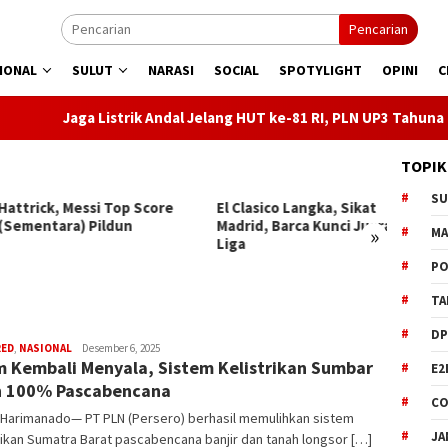
Pencarian
IONAL
SULUT
NARASI
SOCIAL
SPOTYLIGHT
OPINI
C
strik Andal Jelang HUT ke-81 RI, PLN UP3 Tahuna Gelar Apel dan 
TOPIK
S
rick, Messi Top Score
El Clasico Langka, Sikat
Saran
entara) Pildun
Madrid, Barca Kunci Juara La
Tepat 
»
M
Liga
Waktu 
PO
TA
DP
RED
,
NASIONAL
ham
Desember 6, 2025
 Kembali Menyala, Sistem Kelistrikan Sumbar
E2
h 100% Pascabencana
CO
Harimanado— PT PLN (Persero) berhasil memulihkan sistem
JA
rikan Sumatra Barat pascabencana banjir dan tanah longsor […]