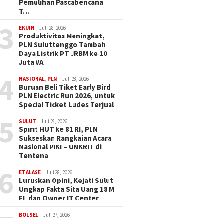
Pemulihan Pascabencana
T…
3
EKUIN
Juli 28, 2026
Produktivitas Meningkat,
PLN Suluttenggo Tambah
Daya Listrik PT JRBM ke 10
Juta VA
4
NASIONAL
,
PLN
Juli 28, 2026
Buruan Beli Tiket Early Bird
PLN Electric Run 2026, untuk
Special Ticket Ludes Terjual
5
SULUT
Juli 28, 2026
Spirit HUT ke 81 RI, PLN
Sukseskan Rangkaian Acara
Nasional PIKI – UNKRIT di
Tentena
6
ETALASE
Juli 28, 2026
Luruskan Opini, Kejati Sulut
Ungkap Fakta Sita Uang 18 M
EL dan Owner IT Center
BOLSEL
Juli 27, 2026