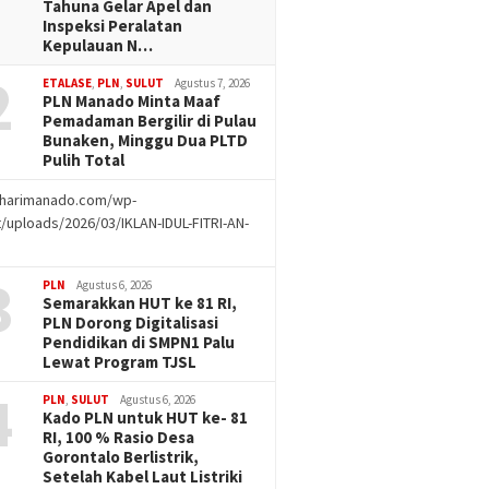
Tahuna Gelar Apel dan
Inspeksi Peralatan
Kepulauan N…
2
ETALASE
,
PLN
,
SULUT
Agustus 7, 2026
PLN Manado Minta Maaf
Pemadaman Bergilir di Pulau
Bunaken, Minggu Dua PLTD
Pulih Total
//harimanado.com/wp-
/uploads/2026/03/IKLAN-IDUL-FITRI-AN-
g
3
PLN
Agustus 6, 2026
Semarakkan HUT ke 81 RI,
PLN Dorong Digitalisasi
Pendidikan di SMPN1 Palu
Lewat Program TJSL
4
PLN
,
SULUT
Agustus 6, 2026
Kado PLN untuk HUT ke- 81
RI, 100 % Rasio Desa
Gorontalo Berlistrik,
Setelah Kabel Laut Listriki