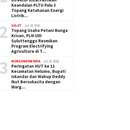
Keandalan PLTU Palu 3
Topang Ketahanan Energi
Listrik…
2
SULUT
Juli 24, 2026
Topang Usaha Petani Bunga
Krisan, PLN UID
Suluttenggo Resmikan
Program Electrifying
Agriculture di T…
3
MONGONDOW RAYA
Juli 24, 2026
Peringatan HUT ke 11
Kecamatan Helumo, Bupati
Iskandar dan Wabup Deddy
Ikut Bersukacita dengan
Warg…