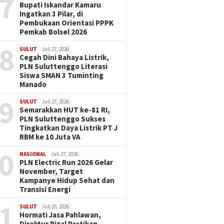
7
Bupati Iskandar Kamaru
Ingatkan 3 Pilar, di
Pembukaan Orientasi PPPK
Pemkab Bolsel 2026
8
SULUT
Juli 27, 2026
Cegah Dini Bahaya Listrik,
PLN Suluttenggo Literasi
Siswa SMAN 3 Tuminting
Manado
9
SULUT
Juli 27, 2026
Semarakkan HUT ke-81 RI,
PLN Suluttenggo Sukses
Tingkatkan Daya Listrik PT J
RBM ke 10 Juta VA
0
NASIONAL
Juli 27, 2026
PLN Electric Run 2026 Gelar
November, Target
Kampanye Hidup Sehat dan
Transisi Energi
1
SULUT
Juli 25, 2026
Hormati Jasa Pahlawan,
Direktur Rizal Pastikan