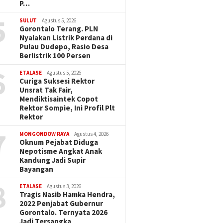
P…
5
SULUT
Agustus 5, 2026
Gorontalo Terang. PLN
Nyalakan Listrik Perdana di
Pulau Dudepo, Rasio Desa
Berlistrik 100 Persen
6
ETALASE
Agustus 5, 2026
Curiga Suksesi Rektor
Unsrat Tak Fair,
Mendiktisaintek Copot
Rektor Sompie, Ini Profil Plt
Rektor
7
MONGONDOW RAYA
Agustus 4, 2026
Oknum Pejabat Diduga
Nepotisme Angkat Anak
Kandung Jadi Supir
Bayangan
8
ETALASE
Agustus 3, 2026
Tragis Nasib Hamka Hendra,
2022 Penjabat Gubernur
Gorontalo. Ternyata 2026
Jadi Tersangka