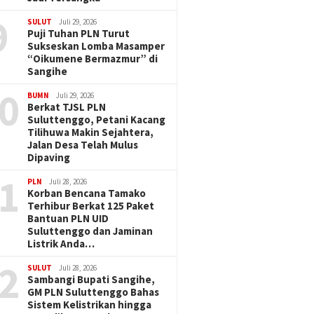
9
SULUT
Juli 29, 2026
Puji Tuhan PLN Turut
Sukseskan Lomba Masamper
“Oikumene Bermazmur” di
Sangihe
0
BUMN
Juli 29, 2026
Berkat TJSL PLN
Suluttenggo, Petani Kacang
Tilihuwa Makin Sejahtera,
Jalan Desa Telah Mulus
Dipaving
1
PLN
Juli 28, 2026
Korban Bencana Tamako
Terhibur Berkat 125 Paket
Bantuan PLN UID
Suluttenggo dan Jaminan
Listrik Anda…
2
SULUT
Juli 28, 2026
Sambangi Bupati Sangihe,
GM PLN Suluttenggo Bahas
Sistem Kelistrikan hingga