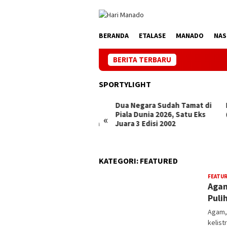
Loncat
ke
konten
BERANDA
ETALASE
MANADO
NAS
BERITA TERBARU
Jaga Li
SPORTYLIGHT
ak 5 Gol, Messi Kudeta
Dua Negara Sudah Tamat di
Hatt
ta Klose Penccetak Gol
Piala Dunia 2026, Satu Eks
(Sem
«
rbanyak Sepanjang Masa
Juara 3 Edisi 2002
la Dunia
KATEGORI:
FEATURED
FEATU
Agam
Puli
Agam,
kelist