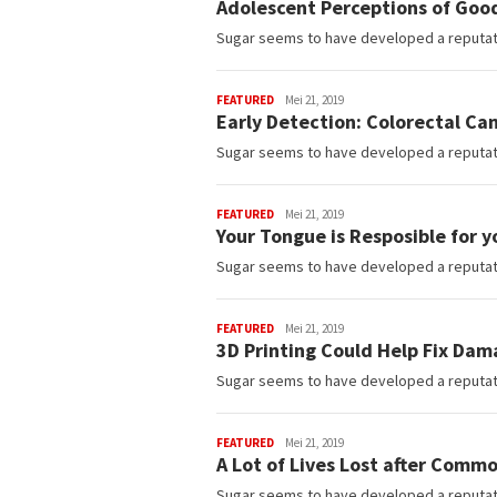
Adolescent Perceptions of Goo
harimanado
Sugar seems to have developed a reputatio
FEATURED
admin-
Mei 21, 2019
Early Detection: Colorectal Ca
harimanado
Sugar seems to have developed a reputatio
FEATURED
admin-
Mei 21, 2019
Your Tongue is Resposible for y
harimanado
Sugar seems to have developed a reputatio
FEATURED
admin-
Mei 21, 2019
3D Printing Could Help Fix Dam
harimanado
Sugar seems to have developed a reputatio
FEATURED
admin-
Mei 21, 2019
A Lot of Lives Lost after Comm
harimanado
Sugar seems to have developed a reputatio