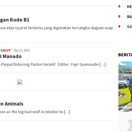
KR
BA
gan Kode B1
GO
ia atau isyarat tertentu yang digunakan tersangka dugaan suap
,
SULUT
ham
Mei 22, 2019
BERIT
di Manado
arpol Didorong Paslon Variatif Editor : Fajri Syamsudin […]
in Animals
n as the big bad wolf in relation to […]