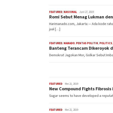
FEATURED
,
NASIONAL
ham
Juni 27, 2019
Romi Sebut Menag Lukman den
Harimanado.com, Jakarta — Ada kode rahas
jual […]
FEATURED
,
MANADO
,
PENTAS POLITIK
,
POLITICS
Banteng Terancam Dikeroyok 
Demokrat Jagokan Mor, Golkar Sebut Imba P
FEATURED
admin-
Mei 21, 2019
New Compound Fights Fibrosis 
harimanado
Sugar seems to have developed a reputatio
FEATURED
admin-
Mei 21, 2019