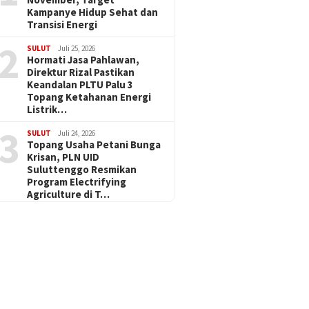
Kampanye Hidup Sehat dan
Transisi Energi
2
SULUT
Juli 25, 2026
Hormati Jasa Pahlawan,
Direktur Rizal Pastikan
Keandalan PLTU Palu 3
Topang Ketahanan Energi
Listrik…
3
SULUT
Juli 24, 2026
Topang Usaha Petani Bunga
Krisan, PLN UID
Suluttenggo Resmikan
Program Electrifying
Agriculture di T…