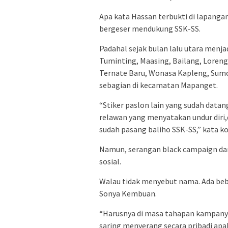
Apa kata Hassan terbukti di lapangan
bergeser mendukung SSK-SS.
Padahal sejak bulan lalu utara menja
Tuminting, Maasing, Bailang, Loreng
Ternate Baru, Wonasa Kapleng, Sumo
sebagian di kecamatan Mapanget.
“Stiker paslon lain yang sudah data
relawan yang menyatakan undur diri
sudah pasang baliho SSK-SS,” kata k
Namun, serangan black campaign dan
sosial.
Walau tidak menyebut nama. Ada beb
Sonya Kembuan.
“Harusnya di masa tahapan kampanye 
saring menyerang secara pribadi apa