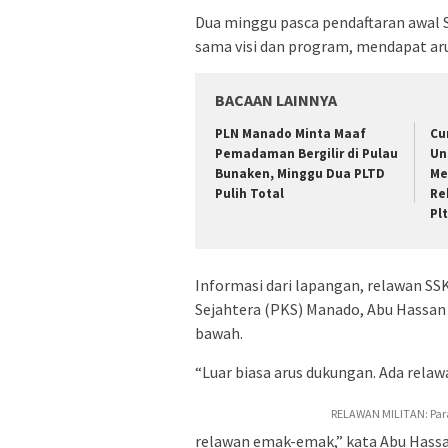
Dua minggu pasca pendaftaran awal S
sama visi dan program, mendapat ar
BACAAN LAINNYA
PLN Manado Minta Maaf
Cu
Pemadaman Bergilir di Pulau
Un
Bunaken, Minggu Dua PLTD
Me
Pulih Total
Re
Pl
Informasi dari lapangan, relawan SSK
Sejahtera (PKS) Manado, Abu Hassan 
bawah.
“Luar biasa arus dukungan. Ada relaw
RELAWAN MILITAN: Para
relawan emak-emak,” kata Abu Hassa