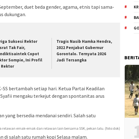
eptember, duet beda gender, agama, etnis tapi sama-
KR
us dukungan.
BA
GO
riga Suksesi Rektor
Tragis Nasib Hamka Hendra,
srat Tak Fair,
2022 Penjabat Gubernur
ndiktisaintek Copot
Gorontalo. Ternyata 2026
BERIT
ktor Sompie, Ini Profil
Jadi Tersangka
t Rektor
-SS bertambah setiap hari. Ketua Partai Keadilan
Syafii mengaku terkejut dengan spontanitas arus
an yang bersedia mendanai sendiri. Salah satu
 relawan emak-emak dan relawan lain bersama SSK, pekan lalu. (foto:dok)
n di salah satu rumah kopi Selasa malam.