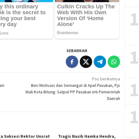
1
1
SEBARKAN
Pos berikutnya
1
ram
Beri Motivasi dan Semangat di Apel Pasukan, Pjs
Wali Kota Bitung: Satpol PP Pasukan inti Pemerintah
Daerah
1
ga Suksesi Rektor Unsrat
Tragis Nasib Hamka Hendra,