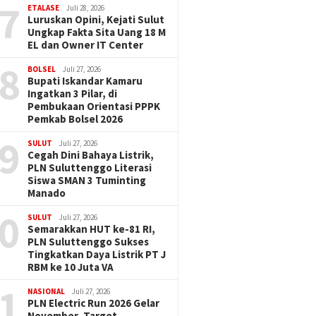
7
ETALASE
Juli 28, 2026
Luruskan Opini, Kejati Sulut
Ungkap Fakta Sita Uang 18 M
EL dan Owner IT Center
8
BOLSEL
Juli 27, 2026
Bupati Iskandar Kamaru
Ingatkan 3 Pilar, di
Pembukaan Orientasi PPPK
Pemkab Bolsel 2026
9
SULUT
Juli 27, 2026
Cegah Dini Bahaya Listrik,
PLN Suluttenggo Literasi
Siswa SMAN 3 Tuminting
Manado
0
SULUT
Juli 27, 2026
Semarakkan HUT ke-81 RI,
PLN Suluttenggo Sukses
Tingkatkan Daya Listrik PT J
RBM ke 10 Juta VA
1
NASIONAL
Juli 27, 2026
PLN Electric Run 2026 Gelar
November, Target