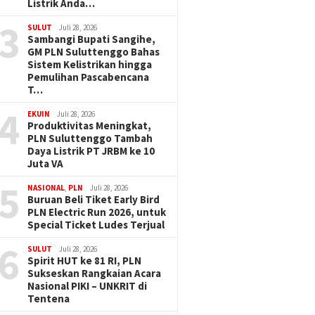
Listrik Anda…
3
SULUT
Juli 28, 2026
Sambangi Bupati Sangihe,
GM PLN Suluttenggo Bahas
Sistem Kelistrikan hingga
Pemulihan Pascabencana
T…
4
EKUIN
Juli 28, 2026
Produktivitas Meningkat,
PLN Suluttenggo Tambah
Daya Listrik PT JRBM ke 10
Juta VA
5
NASIONAL
,
PLN
Juli 28, 2026
Buruan Beli Tiket Early Bird
PLN Electric Run 2026, untuk
Special Ticket Ludes Terjual
6
SULUT
Juli 28, 2026
Spirit HUT ke 81 RI, PLN
Sukseskan Rangkaian Acara
Nasional PIKI – UNKRIT di
Tentena