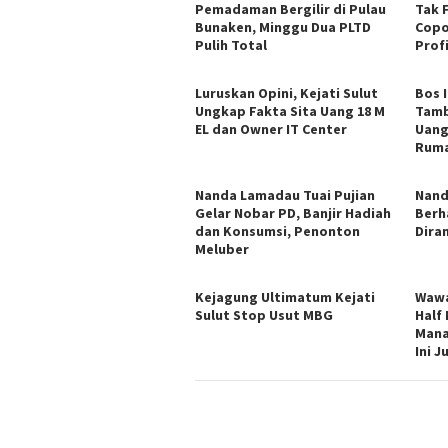
Pemadaman Bergilir di Pulau
Tak 
Bunaken, Minggu Dua PLTD
Copo
Pulih Total
Profi
Luruskan Opini, Kejati Sulut
Bos 
Ungkap Fakta Sita Uang 18 M
Tamb
EL dan Owner IT Center
Uang
Ruma
Nanda Lamadau Tuai Pujian
Nand
Gelar Nobar PD, Banjir Hadiah
Berh
dan Konsumsi, Penonton
Dira
Meluber
Kejagung Ultimatum Kejati
Wawa
Sulut Stop Usut MBG
Half
Mana
Ini 