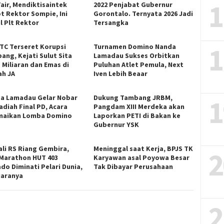
1
Fair, Mendiktisaintek
2022 Penjabat Gubernur
t Rektor Sompie, Ini
Gorontalo. Ternyata 2026 Jadi
l Plt Rektor
Tersangka
1
ITC Terseret Korupsi
Turnamen Domino Nanda
ang, Kejati Sulut Sita
Lamadau Sukses Orbitkan
 Miliaran dan Emas di
Puluhan Atlet Pemula, Next
h JA
Iven Lebih Beaar
a Lamadau Gelar Nobar
Dukung Tambang JRBM,
1
adiah Final PD, Acara
Pangdam XIII Merdeka akan
maikan Lomba Domino
Laporkan PETI di Bakan ke
Gubernur YSK
li RS Riang Gembira,
Meninggal saat Kerja, BPJS TK
2
 Marathon HUT 403
Karyawan asal Poyowa Besar
do Diminati Pelari Dunia,
Tak Dibayar Perusahaan
Juaranya
2