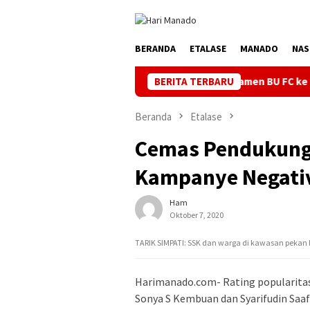
Loncat
ke
konten
BERANDA
ETALASE
MANADO
NAS
Turnamen BU FC ke 4 Kata Ketua Askot 
BERITA TERBARU
Beranda
Etalase
Cemas Pendukung 
Kampanye Negati
Ham
Oktober 7, 2020
TARIK SIMPATI: SSK dan warga di kawasan pekan l
Harimanado.com- Rating popularitas
Sonya S Kembuan dan Syarifudin Saa