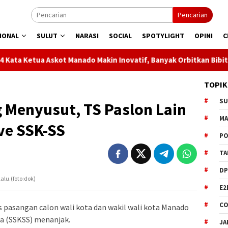
Pencarian
IONAL
SULUT
NARASI
SOCIAL
SPOTYLIGHT
OPINI
C
Manado Makin Inovatif, Banyak Orbitkan Bibit Unggul
Ja
TOPIK
S
Menyusut, TS Paslon Lain
M
ve SSK-SS
PO
TA
DP
alu.(foto:dok)
E2
CO
 pasangan calon wali kota dan wakil wali kota Manado
fa (SSKSS) menanjak.
JA