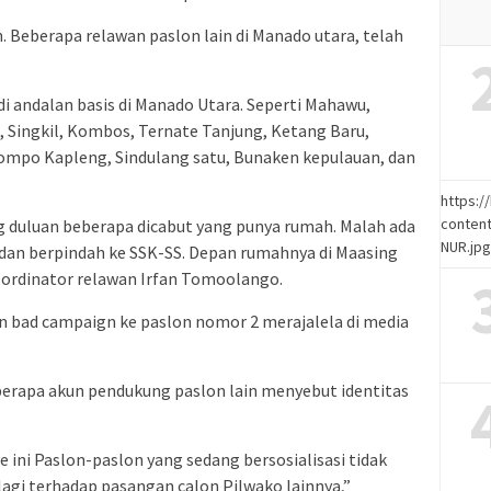
. Beberapa relawan paslon lain di Manado utara, telah
di andalan basis di Manado Utara. Seperti Mahawu,
, Singkil, Kombos, Ternate Tanjung, Ketang Baru,
mpo Kapleng, Sindulang satu, Bunaken kepulauan, dan
https:
content
ng duluan beberapa dicabut yang punya rumah. Malah ada
NUR.jp
,dan berpindah ke SSK-SS. Depan rumahnya di Maasing
oordinator relawan Irfan Tomoolango.
 bad campaign ke paslon nomor 2 merajalela di media
erapa akun pendukung paslon lain menyebut identitas
ini Paslon-paslon yang sedang bersosialisasi tidak
lagi terhadap pasangan calon Pilwako lainnya,”