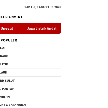
SABTU, 8 AGUSTUS 2026
ELEBTAINMENT
ga Listrik Andal Jelang HUT ke-81 RI, PLN UP3 Tahuna Gelar Apel 
 POPULER
ULUT
ANADO
LITIK
LAUD
RD SULUT
L-MANTAP
VID-19
MES A KOJONGIAN