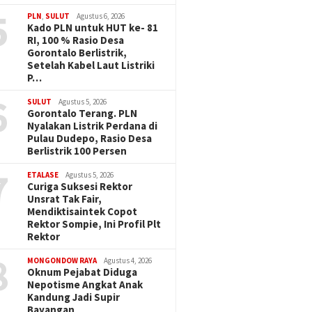
5
PLN
,
SULUT
Agustus 6, 2026
Kado PLN untuk HUT ke- 81
RI, 100 % Rasio Desa
Gorontalo Berlistrik,
Setelah Kabel Laut Listriki
P…
6
SULUT
Agustus 5, 2026
Gorontalo Terang. PLN
Nyalakan Listrik Perdana di
Pulau Dudepo, Rasio Desa
Berlistrik 100 Persen
7
ETALASE
Agustus 5, 2026
Curiga Suksesi Rektor
Unsrat Tak Fair,
Mendiktisaintek Copot
Rektor Sompie, Ini Profil Plt
Rektor
8
MONGONDOW RAYA
Agustus 4, 2026
Oknum Pejabat Diduga
Nepotisme Angkat Anak
Kandung Jadi Supir
Bayangan