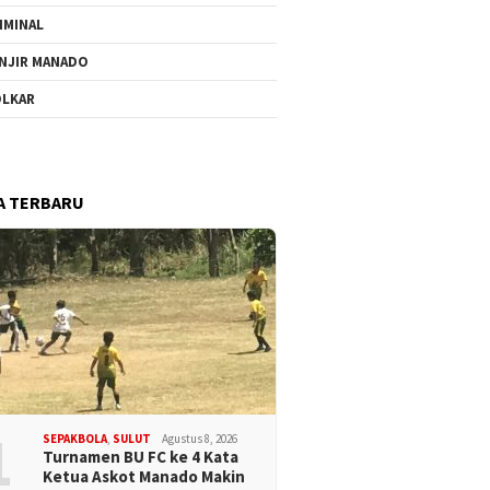
IMINAL
NJIR MANADO
LKAR
A TERBARU
1
SEPAKBOLA
,
SULUT
Agustus 8, 2026
Turnamen BU FC ke 4 Kata
Ketua Askot Manado Makin