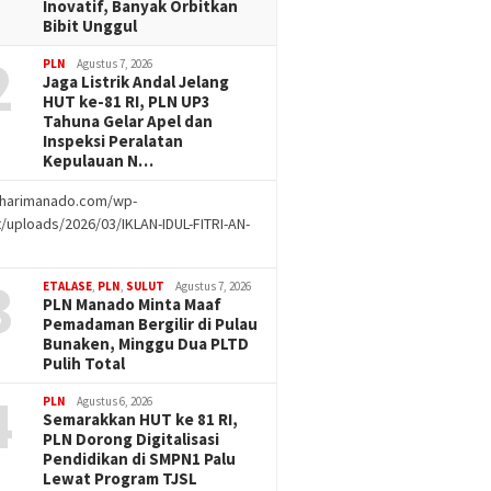
Inovatif, Banyak Orbitkan
Bibit Unggul
2
PLN
Agustus 7, 2026
Jaga Listrik Andal Jelang
HUT ke-81 RI, PLN UP3
Tahuna Gelar Apel dan
Inspeksi Peralatan
Kepulauan N…
//harimanado.com/wp-
/uploads/2026/03/IKLAN-IDUL-FITRI-AN-
g
3
ETALASE
,
PLN
,
SULUT
Agustus 7, 2026
PLN Manado Minta Maaf
Pemadaman Bergilir di Pulau
Bunaken, Minggu Dua PLTD
Pulih Total
4
PLN
Agustus 6, 2026
Semarakkan HUT ke 81 RI,
PLN Dorong Digitalisasi
Pendidikan di SMPN1 Palu
Lewat Program TJSL