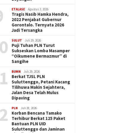
9
ETALASE
Agustus 3, 2026
Tragis Nasib Hamka Hendra,
2022 Penjabat Gubernur
Gorontalo. Ternyata 2026
Jadi Tersangka
0
SULUT
Juli 29, 2026
Puji Tuhan PLN Turut
Sukseskan Lomba Masamper
“Oikumene Bermazmur” di
Sangihe
1
BUMN
Juli 29, 2026
Berkat TJSL PLN
Suluttenggo, Petani Kacang
Tilihuwa Makin Sejahtera,
Jalan Desa Telah Mulus
Dipaving
2
PLN
Juli 28, 2026
Korban Bencana Tamako
Terhibur Berkat 125 Paket
Bantuan PLN UID
Suluttenggo dan Jaminan