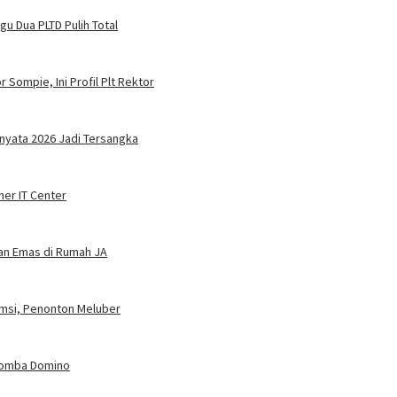
u Dua PLTD Pulih Total
 Sompie, Ini Profil Plt Rektor
nyata 2026 Jadi Tersangka
ner IT Center
dan Emas di Rumah JA
umsi, Penonton Meluber
 Lomba Domino