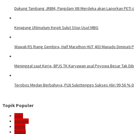
Dukung Tambang JRBM, Pangdam XIII Merdeka akan Laporkan PETI d
Kejagung Ultimatum Kejati Sulut Stop Usut MBG
Wawali RS Riang Gembira, Half Marathon HUT 403 Manado Diminati Pel
Meninggal saat Kerja, BPJS TK Karyawan asal Poyowa Besar Tak Di
Terobos Medan Berbahaya, PLN Suluttenggo Sukses Aliri 99,56 % D
Topik Populer
sulut
manado
politik
Talaud