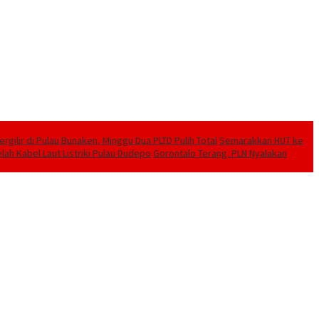
ilir di Pulau Bunaken, Minggu Dua PLTD Pulih Total
Semarakkan HUT ke
lah Kabel Laut Listriki Pulau Dudepo
Gorontalo Terang. PLN Nyalakan