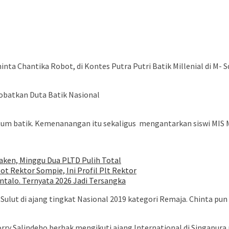
hinta Chantika Robot, di Kontes Putra Putri Batik Millenial di M-
obatkan Duta Batik Nasional
tum batik. Kemenanangan itu sekaligus mengantarkan siswi MIS Mi
ken, Minggu Dua PLTD Pulih Total
ot Rektor Sompie, Ini Profil Plt Rektor
talo. Ternyata 2026 Jadi Tersangka
an Sulut di ajang tingkat Nasional 2019 kategori Remaja. Chinta p
ry Salindeho berhak mengikuti ajang International di Singapura 