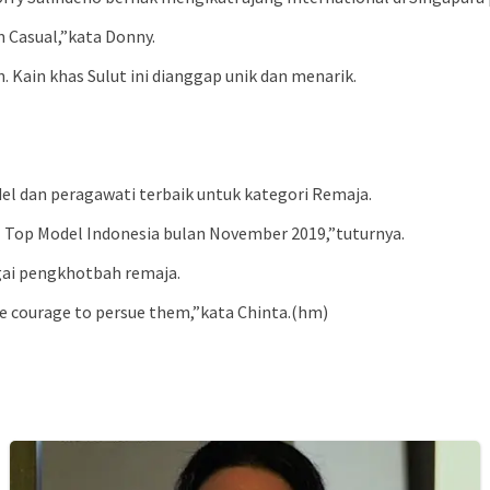
m Casual,”kata Donny.
 Kain khas Sulut ini dianggap unik dan menarik.
odel dan peragawati terbaik untuk kategori Remaja.
l Top Model Indonesia bulan November 2019,”tuturnya.
agai pengkhotbah remaja.
e courage to persue them,”kata Chinta.(hm)