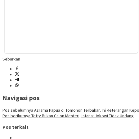
Sebarkan
Navigasi pos
Pos sebelumnya
Asrama Papua di Tomohon Terbakar, Ini Keterangan Kepol
Pos berikutnya
Tetty Bukan Calon Menteri, Istana: Jokowi Tidak Undang
Pos terkait