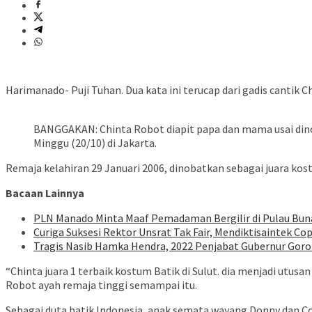
Harimanado- Puji Tuhan. Dua kata ini terucap dari gadis cantik C
BANGGAKAN: Chinta Robot diapit papa dan mama usai din
Minggu (20/10) di Jakarta.
Remaja kelahiran 29 Januari 2006, dinobatkan sebagai juara kos
Bacaan Lainnya
PLN Manado Minta Maaf Pemadaman Bergilir di Pulau Buna
Curiga Suksesi Rektor Unsrat Tak Fair, Mendiktisaintek Cop
Tragis Nasib Hamka Hendra, 2022 Penjabat Gubernur Goron
“Chinta juara 1 terbaik kostum Batik di Sulut. dia menjadi utus
Robot ayah remaja tinggi semampai itu.
Sebagai duta batik Indonesia, anak semata wayang Donny dan Cor