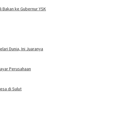
i Bakan ke Gubernur YSK
ari Dunia, Ini Juaranya
bayar Perusahaan
esa di Sulut