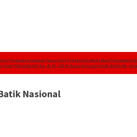
speksi Peralatan Kepulauan Nusa Utara
PLN Manado Minta Maaf Pemadaman Berg
SL
Kado PLN untuk HUT ke- 81 RI, 100 % Rasio Desa Gorontalo Berlistrik, Sete
Batik Nasional