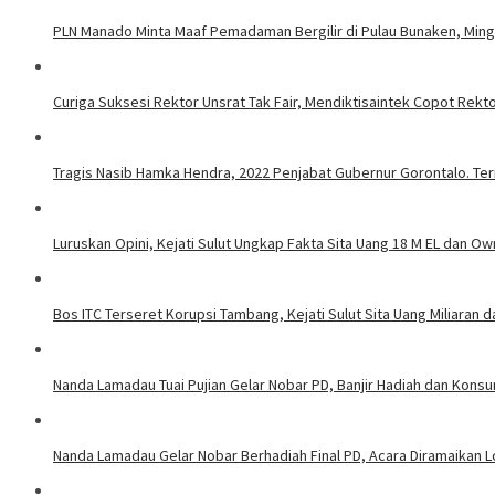
PLN Manado Minta Maaf Pemadaman Bergilir di Pulau Bunaken, Mingg
Curiga Suksesi Rektor Unsrat Tak Fair, Mendiktisaintek Copot Rektor
Tragis Nasib Hamka Hendra, 2022 Penjabat Gubernur Gorontalo. Ter
Luruskan Opini, Kejati Sulut Ungkap Fakta Sita Uang 18 M EL dan Ow
Bos ITC Terseret Korupsi Tambang, Kejati Sulut Sita Uang Miliaran 
Nanda Lamadau Tuai Pujian Gelar Nobar PD, Banjir Hadiah dan Kons
Nanda Lamadau Gelar Nobar Berhadiah Final PD, Acara Diramaikan