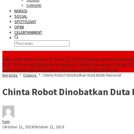
TALAUD
SANGIHE
NARASI
SOCIAL
SPOTYLIGHT
OPINI
CELEBTAINMENT
BERITA TERBARU
Jaga Listrik Andal Jelang HUT ke-81 RI, PLN UP3 Tahuna Gelar Apel dan In
81 RI, PLN Dorong Digitalisasi Pendidikan di SMPN1 Palu Lewat Program TJ
Listrik Perdana di Pulau Dudepo, Rasio Desa Berlistrik 100 Persen
Beranda
Etalase
Chinta Robot Dinobatkan Duta Batik Nasional
Chinta Robot Dinobatkan Duta 
ham
Oktober 21, 2019
Oktober 21, 2019