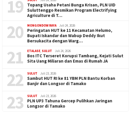
19
Topang Usaha Petani Bunga Krisan, PLN UID
Suluttenggo Resmikan Program Electrifying
Agriculture di T…
20
MONGONDOW RAYA
Juli 24, 2026
Peringatan HUT ke 11 Kecamatan Helumo,
Bupati Iskandar dan Wabup Deddy Ikut
Bersukacita dengan Warg…
21
ETALASE
,
SULUT
Juli 24, 2026
Bos ITC Terseret Korupsi Tambang, Kejati Sulut
Sita Uang Miliaran dan Emas di Rumah JA
22
SULUT
Juli 23, 2026
Sambut HUT RI ke 81 YBM PLN Bantu Korban
Banjir dan Longsor di Tamako
23
SULUT
Juli 23, 2026
PLN UP3 Tahuna Gercep Pulihkan Jaringan
Longsor di Tamako