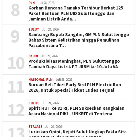
8
PLN
Juli 28, 2026
Korban Bencana Tamako Terhibur Berkat 125
Paket Bantuan PLN UID Suluttenggo dan
Jaminan Listrik Anda…
9
SULUT
Juli 28, 2026
Sambangi Bupati Sangihe, GM PLN Suluttenggo
Bahas Sistem Kelistrikan hingga Pemulihan
Pascabencana T…
10
EKUIN
Juli 28, 2026
Produktivitas Meningkat, PLN Suluttenggo
Tambah Daya Listrik PT JRBM ke 10 Juta VA
11
NASIONAL
,
PLN
Juli 28, 2026
Buruan Beli Tiket Early Bird PLN Electric Run
2026, untuk Special Ticket Ludes Terjual
12
SULUT
Juli 28, 2026
Spirit HUT ke 81 RI, PLN Sukseskan Rangkaian
Acara Nasional PIKI – UNKRIT di Tentena
13
ETALASE
Juli 28, 2026
Luruskan Opini, Kejati Sulut Ungkap Fakta Sita