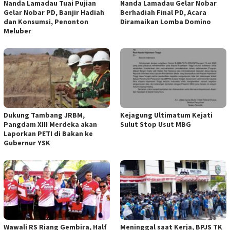
Nanda Lamadau Tuai Pujian
Nanda Lamadau Gelar Nobar
Gelar Nobar PD, Banjir Hadiah
Berhadiah Final PD, Acara
dan Konsumsi, Penonton
Diramaikan Lomba Domino
Meluber
Dukung Tambang JRBM,
Kejagung Ultimatum Kejati
Pangdam XIII Merdeka akan
Sulut Stop Usut MBG
Laporkan PETI di Bakan ke
Gubernur YSK
Wawali RS Riang Gembira, Half
Meninggal saat Kerja, BPJS TK