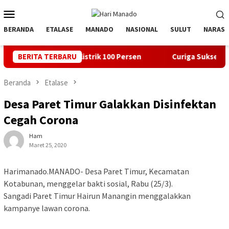
Loncat
Menu
ke
Mobile
konten
BERANDA
ETALASE
MANADO
NASIONAL
SULUT
NARASI
Berlistrik 100 Persen
BERITA TERBARU
Curiga Suksesi Rektor Unsrat Tak Fa
Beranda
Etalase
Desa Paret Timur Galakkan Disinfektan
Cegah Corona
Ham
Maret 25, 2020
Harimanado.MANADO- Desa Paret Timur, Kecamatan
Kotabunan, menggelar bakti sosial, Rabu (25/3).
Sangadi Paret Timur Hairun Manangin menggalakkan
kampanye lawan corona.