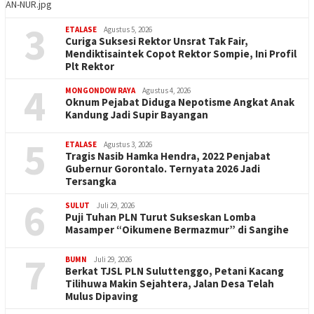
AN-NUR.jpg
3
ETALASE
Agustus 5, 2026
Curiga Suksesi Rektor Unsrat Tak Fair,
Mendiktisaintek Copot Rektor Sompie, Ini Profil
Plt Rektor
4
MONGONDOW RAYA
Agustus 4, 2026
Oknum Pejabat Diduga Nepotisme Angkat Anak
Kandung Jadi Supir Bayangan
5
ETALASE
Agustus 3, 2026
Tragis Nasib Hamka Hendra, 2022 Penjabat
Gubernur Gorontalo. Ternyata 2026 Jadi
Tersangka
6
SULUT
Juli 29, 2026
Puji Tuhan PLN Turut Sukseskan Lomba
Masamper “Oikumene Bermazmur” di Sangihe
7
BUMN
Juli 29, 2026
Berkat TJSL PLN Suluttenggo, Petani Kacang
Tilihuwa Makin Sejahtera, Jalan Desa Telah
Mulus Dipaving