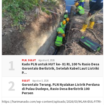
1
PLN
,
SULUT
Agustus 6, 2026
Kado PLN untuk HUT ke- 81 RI, 100 % Rasio Desa
Gorontalo Berlistrik, Setelah Kabel Laut Listriki
P…
2
SULUT
Agustus 5, 2026
Gorontalo Terang. PLN Nyalakan Listrik Perdana
di Pulau Dudepo, Rasio Desa Berlistrik 100
Persen
https://harimanado.com/wp-content/uploads/2026/03/IKLAN-IDUL-FITRI-