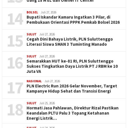
Uang 18 M EL dan Owner IT Center
14
BOLSEL
Juli 27, 2026
Bupati Iskandar Kamaru Ingatkan 3 Pilar, di
Pembukaan Orientasi PPPK Pemkab Bolsel 2026
15
SULUT
Juli 27, 2026
Cegah Dini Bahaya Listrik, PLN Suluttenggo
Literasi Siswa SMAN 3 Tuminting Manado
16
SULUT
Juli 27, 2026
Semarakkan HUT ke-81 RI, PLN Suluttenggo
Sukses Tingkatkan Daya Listrik PT J RBM ke 10
Juta VA
17
NASIONAL
Juli 27, 2026
PLN Electric Run 2026 Gelar November, Target
Kampanye Hidup Sehat dan Transisi Energi
18
SULUT
Juli 25, 2026
Hormati Jasa Pahlawan, Direktur Rizal Pastikan
Keandalan PLTU Palu 3 Topang Ketahanan
Energi Listrik…
SULUT
Juli 24, 2026