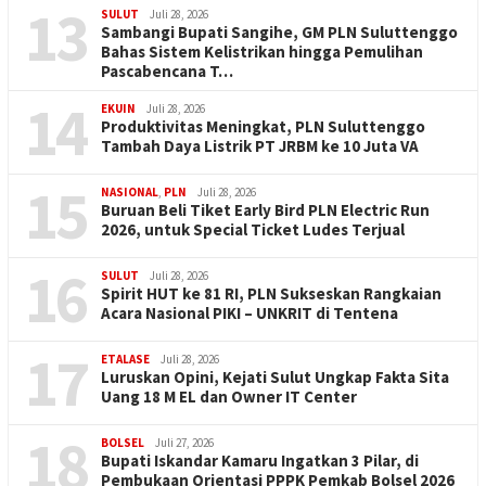
13
SULUT
Juli 28, 2026
Sambangi Bupati Sangihe, GM PLN Suluttenggo
Bahas Sistem Kelistrikan hingga Pemulihan
Pascabencana T…
14
EKUIN
Juli 28, 2026
Produktivitas Meningkat, PLN Suluttenggo
Tambah Daya Listrik PT JRBM ke 10 Juta VA
15
NASIONAL
,
PLN
Juli 28, 2026
Buruan Beli Tiket Early Bird PLN Electric Run
2026, untuk Special Ticket Ludes Terjual
16
SULUT
Juli 28, 2026
Spirit HUT ke 81 RI, PLN Sukseskan Rangkaian
Acara Nasional PIKI – UNKRIT di Tentena
17
ETALASE
Juli 28, 2026
Luruskan Opini, Kejati Sulut Ungkap Fakta Sita
Uang 18 M EL dan Owner IT Center
18
BOLSEL
Juli 27, 2026
Bupati Iskandar Kamaru Ingatkan 3 Pilar, di
Pembukaan Orientasi PPPK Pemkab Bolsel 2026