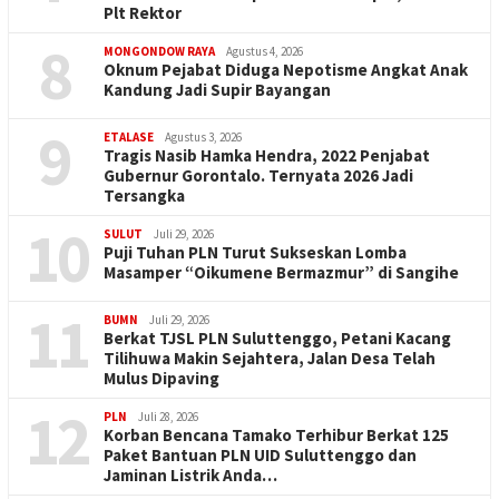
Plt Rektor
8
MONGONDOW RAYA
Agustus 4, 2026
Oknum Pejabat Diduga Nepotisme Angkat Anak
Kandung Jadi Supir Bayangan
9
ETALASE
Agustus 3, 2026
Tragis Nasib Hamka Hendra, 2022 Penjabat
Gubernur Gorontalo. Ternyata 2026 Jadi
Tersangka
10
SULUT
Juli 29, 2026
Puji Tuhan PLN Turut Sukseskan Lomba
Masamper “Oikumene Bermazmur” di Sangihe
11
BUMN
Juli 29, 2026
Berkat TJSL PLN Suluttenggo, Petani Kacang
Tilihuwa Makin Sejahtera, Jalan Desa Telah
Mulus Dipaving
12
PLN
Juli 28, 2026
Korban Bencana Tamako Terhibur Berkat 125
Paket Bantuan PLN UID Suluttenggo dan
Jaminan Listrik Anda…