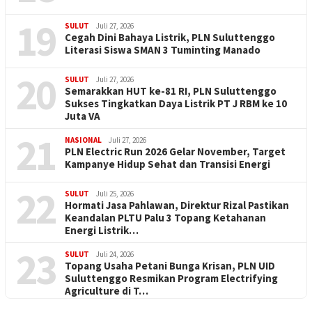
19
SULUT
Juli 27, 2026
Cegah Dini Bahaya Listrik, PLN Suluttenggo
Literasi Siswa SMAN 3 Tuminting Manado
20
SULUT
Juli 27, 2026
Semarakkan HUT ke-81 RI, PLN Suluttenggo
Sukses Tingkatkan Daya Listrik PT J RBM ke 10
Juta VA
21
NASIONAL
Juli 27, 2026
PLN Electric Run 2026 Gelar November, Target
Kampanye Hidup Sehat dan Transisi Energi
22
SULUT
Juli 25, 2026
Hormati Jasa Pahlawan, Direktur Rizal Pastikan
Keandalan PLTU Palu 3 Topang Ketahanan
Energi Listrik…
23
SULUT
Juli 24, 2026
Topang Usaha Petani Bunga Krisan, PLN UID
Suluttenggo Resmikan Program Electrifying
Agriculture di T…