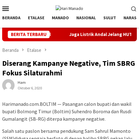
Loncat
Menu
ke
Mobile
konten
BERANDA
ETALASE
MANADO
NASIONAL
SULUT
NARASI
it Unggul
BERITA TERBARU
Jaga Listrik Andal Jelang HUT ke-81 RI, PLN UP
Beranda
Etalase
Diserang Kampanye Negative, Tim SBRG
Fokus Silaturahmi
Ham
Oktober 6, 2020
Harimanado.com.BOLTIM — Pasangan calon bupati dan wakil
bupati Bolmong Timur (Boltim) Suhendro Boroma dan Rusdi
Gumalangit (SB-RG) diterpa kampanye negative.
Salah satu paslon bersama pendukung Sam Sahrul Mamonto
(SSM)diduga sengaja berfoto di depan baliho SBRG pekan lalu.