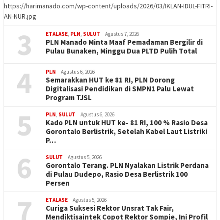
https://harimanado.com/wp-content/uploads/2026/03/IKLAN-IDUL-FITRI-
AN-NUR.jpg
3
ETALASE
,
PLN
,
SULUT
Agustus 7, 2026
PLN Manado Minta Maaf Pemadaman Bergilir di
Pulau Bunaken, Minggu Dua PLTD Pulih Total
4
PLN
Agustus 6, 2026
Semarakkan HUT ke 81 RI, PLN Dorong
Digitalisasi Pendidikan di SMPN1 Palu Lewat
Program TJSL
5
PLN
,
SULUT
Agustus 6, 2026
Kado PLN untuk HUT ke- 81 RI, 100 % Rasio Desa
Gorontalo Berlistrik, Setelah Kabel Laut Listriki
P…
6
SULUT
Agustus 5, 2026
Gorontalo Terang. PLN Nyalakan Listrik Perdana
di Pulau Dudepo, Rasio Desa Berlistrik 100
Persen
7
ETALASE
Agustus 5, 2026
Curiga Suksesi Rektor Unsrat Tak Fair,
Mendiktisaintek Copot Rektor Sompie, Ini Profil