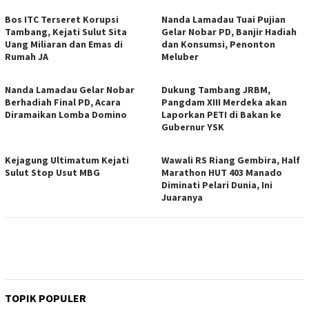
Bos ITC Terseret Korupsi
Nanda Lamadau Tuai Pujian
Tambang, Kejati Sulut Sita
Gelar Nobar PD, Banjir Hadiah
Uang Miliaran dan Emas di
dan Konsumsi, Penonton
Rumah JA
Meluber
Nanda Lamadau Gelar Nobar
Dukung Tambang JRBM,
Berhadiah Final PD, Acara
Pangdam XIII Merdeka akan
Diramaikan Lomba Domino
Laporkan PETI di Bakan ke
Gubernur YSK
Kejagung Ultimatum Kejati
Wawali RS Riang Gembira, Half
Sulut Stop Usut MBG
Marathon HUT 403 Manado
Diminati Pelari Dunia, Ini
Juaranya
TOPIK POPULER