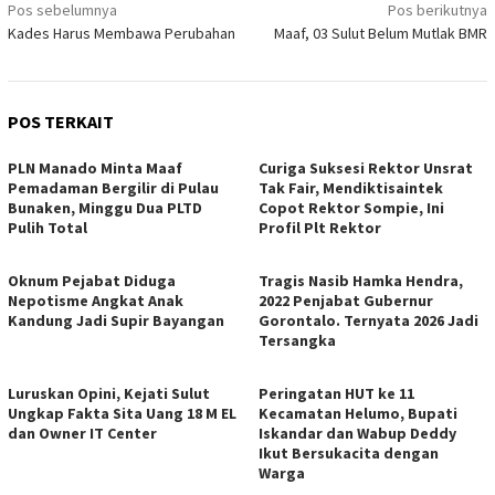
Navigasi
Pos sebelumnya
Pos berikutnya
Kades Harus Membawa Perubahan
Maaf, 03 Sulut Belum Mutlak BMR
pos
POS TERKAIT
PLN Manado Minta Maaf
Curiga Suksesi Rektor Unsrat
Pemadaman Bergilir di Pulau
Tak Fair, Mendiktisaintek
Bunaken, Minggu Dua PLTD
Copot Rektor Sompie, Ini
Pulih Total
Profil Plt Rektor
Oknum Pejabat Diduga
Tragis Nasib Hamka Hendra,
Nepotisme Angkat Anak
2022 Penjabat Gubernur
Kandung Jadi Supir Bayangan
Gorontalo. Ternyata 2026 Jadi
Tersangka
Luruskan Opini, Kejati Sulut
Peringatan HUT ke 11
Ungkap Fakta Sita Uang 18 M EL
Kecamatan Helumo, Bupati
dan Owner IT Center
Iskandar dan Wabup Deddy
Ikut Bersukacita dengan
Warga