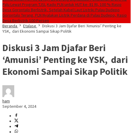
Palu Lewat Program TJSL
Kado PLN untuk HUT ke- 81 RI, 100 % Rasio
Desa Gorontalo Berlistrik, Setelah Kabel Laut Listriki Pulau Dudepo
Gorontalo Terang. PLN Nyalakan Listrik Perdana di Pulau Dudepo, Rasio
Desa Berlistrik 100 Persen
Beranda
Etalase
Diskusi 3 Jam Djafar Beri ‘Amunisi’ Penting ke
YSK, dari Ekonomi Sampai Sikap Politik
Diskusi 3 Jam Djafar Beri
‘Amunisi’ Penting ke YSK, dari
Ekonomi Sampai Sikap Politik
ham
September 4, 2024