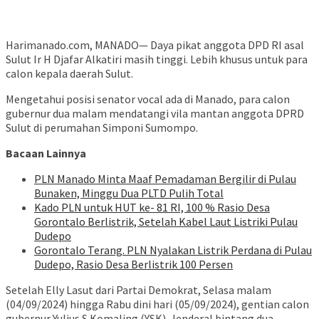
Harimanado.com, MANADO— Daya pikat anggota DPD RI asal
Sulut Ir H Djafar Alkatiri masih tinggi. Lebih khusus untuk para
calon kepala daerah Sulut.
Mengetahui posisi senator vocal ada di Manado, para calon
gubernur dua malam mendatangi vila mantan anggota DPRD
Sulut di perumahan Simponi Sumompo.
Bacaan Lainnya
PLN Manado Minta Maaf Pemadaman Bergilir di Pulau
Bunaken, Minggu Dua PLTD Pulih Total
Kado PLN untuk HUT ke- 81 RI, 100 % Rasio Desa
Gorontalo Berlistrik, Setelah Kabel Laut Listriki Pulau
Dudepo
Gorontalo Terang. PLN Nyalakan Listrik Perdana di Pulau
Dudepo, Rasio Desa Berlistrik 100 Persen
Setelah Elly Lasut dari Partai Demokrat, Selasa malam
(04/09/2024) hingga Rabu dini hari (05/09/2024), gentian calon
gubernur Yulius S Komaling (YSK). Jenderal bintang dua