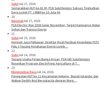
Sulut
Juli 27, 2026
Semarakkan HUT ke-81 RI, PLN Suluttenggo Sukses Tingkatkan
Daya Listrik PT J RBM ke 10 Juta VA
20
Nasional
Juli 27, 2026
PLN Electric Run 2026 Gelar November, Target Kampanye Hidup
Sehat dan Transisi Energi
21
Sulut
Juli 25, 2026
Hormati Jasa Pahlawan, Direktur Rizal Pastikan Keandalan PLTU
Palu 3 Topang Ketahanan Energi Listrik…
22
Sulut
Juli 24, 2026
Topang Usaha Petani Bunga Krisan, PLN UID Suluttenggo
Resmikan Program Electrifying Agriculture di T…
23
Mongondow Raya
Juli 24, 2026
Peringatan HUT ke 11 Kecamatan Helumo, Bupati Iskandar dan
Wabup Deddy Ikut Bersukacita dengan Warg…