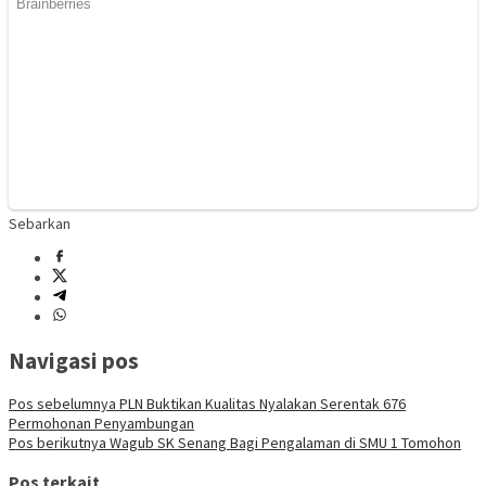
Sebarkan
Navigasi pos
Pos sebelumnya
PLN Buktikan Kualitas Nyalakan Serentak 676
Permohonan Penyambungan
Pos berikutnya
Wagub SK Senang Bagi Pengalaman di SMU 1 Tomohon
Pos terkait