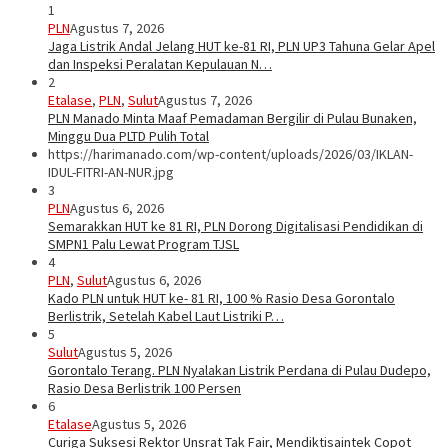
1
PLN
Agustus 7, 2026
Jaga Listrik Andal Jelang HUT ke-81 RI, PLN UP3 Tahuna Gelar Apel
dan Inspeksi Peralatan Kepulauan N…
2
Etalase
,
PLN
,
Sulut
Agustus 7, 2026
PLN Manado Minta Maaf Pemadaman Bergilir di Pulau Bunaken,
Minggu Dua PLTD Pulih Total
https://harimanado.com/wp-content/uploads/2026/03/IKLAN-
IDUL-FITRI-AN-NUR.jpg
3
PLN
Agustus 6, 2026
Semarakkan HUT ke 81 RI, PLN Dorong Digitalisasi Pendidikan di
SMPN1 Palu Lewat Program TJSL
4
PLN
,
Sulut
Agustus 6, 2026
Kado PLN untuk HUT ke- 81 RI, 100 % Rasio Desa Gorontalo
Berlistrik, Setelah Kabel Laut Listriki P…
5
Sulut
Agustus 5, 2026
Gorontalo Terang. PLN Nyalakan Listrik Perdana di Pulau Dudepo,
Rasio Desa Berlistrik 100 Persen
6
Etalase
Agustus 5, 2026
Curiga Suksesi Rektor Unsrat Tak Fair, Mendiktisaintek Copot