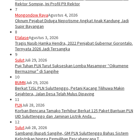
Rektor Sompie, Ini Profil Plt Rektor
7
Mongondow Raya
Agustus 4, 2026
Oknum Pejabat Diduga Nepotisme Angkat Anak Kandung Jadi
Supir Bayangan
8
Etalase
Agustus 3, 2026
Tragis Nasib Hamka Hendra, 2022 Penjabat Gubernur Gorontalo.
Ternyata 2026 Jadi Tersangka
9
Sulut
Juli 29, 2026
Puji Tuhan PLN Turut Sukseskan Lomba Masamper “Oikumene
Bermazmur” di Sangihe
10
BUMN
Juli 29, 2026
Berkat TJSL PLN Suluttenggo, Petani Kacang Tilihuwa Makin
Sejahtera, Jalan Desa Telah Mulus Dipaving
11
PLN
Juli 28, 2026
Korban Bencana Tamako Terhibur Berkat 125 Paket Bantuan PLN
UID Suluttenggo dan Jaminan Listrik Anda…
12
Sulut
Juli 28, 2026
Sambangi Bupati Sangihe, GM PLN Suluttenggo Bahas Sistem
Kelistrikan hingga Pemulihan Pascabencana T…