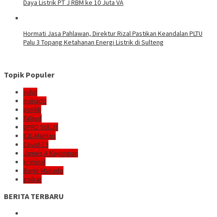
Daya Listrik PT J RBM ke 10 Juta VA
Hormati Jasa Pahlawan, Direktur Rizal Pastikan Keandalan PLTU
Palu 3 Topang Ketahanan Energi Listrik di Sulteng
Topik Populer
sulut
manado
politik
Talaud
DPRD SULUT
E2L-Mantap
Covid-19
James A Kojongian
kriminal
Banjir Manado
golkar
BERITA TERBARU