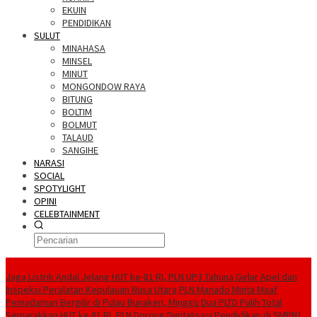
EKUIN
PENDIDIKAN
SULUT
MINAHASA
MINSEL
MINUT
MONGONDOW RAYA
BITUNG
BOLTIM
BOLMUT
TALAUD
SANGIHE
NARASI
SOCIAL
SPOTYLIGHT
OPINI
CELEBTAINMENT
BERITA TERBARU
Jaga Listrik Andal Jelang HUT ke-81 RI, PLN UP3 Tahuna Gelar Apel dan
Inspeksi Peralatan Kepulauan Nusa Utara
PLN Manado Minta Maaf
Pemadaman Bergilir di Pulau Bunaken, Minggu Dua PLTD Pulih Total
Semarakkan HUT ke 81 RI, PLN Dorong Digitalisasi Pendidikan di SMPN1