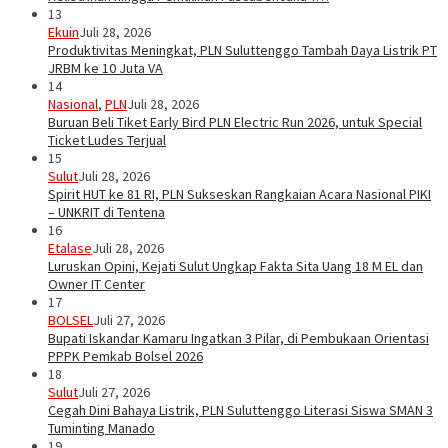
13
Ekuin
Juli 28, 2026
Produktivitas Meningkat, PLN Suluttenggo Tambah Daya Listrik PT
JRBM ke 10 Juta VA
14
Nasional
,
PLN
Juli 28, 2026
Buruan Beli Tiket Early Bird PLN Electric Run 2026, untuk Special
Ticket Ludes Terjual
15
Sulut
Juli 28, 2026
Spirit HUT ke 81 RI, PLN Sukseskan Rangkaian Acara Nasional PIKI
– UNKRIT di Tentena
16
Etalase
Juli 28, 2026
Luruskan Opini, Kejati Sulut Ungkap Fakta Sita Uang 18 M EL dan
Owner IT Center
17
BOLSEL
Juli 27, 2026
Bupati Iskandar Kamaru Ingatkan 3 Pilar, di Pembukaan Orientasi
PPPK Pemkab Bolsel 2026
18
Sulut
Juli 27, 2026
Cegah Dini Bahaya Listrik, PLN Suluttenggo Literasi Siswa SMAN 3
Tuminting Manado
19