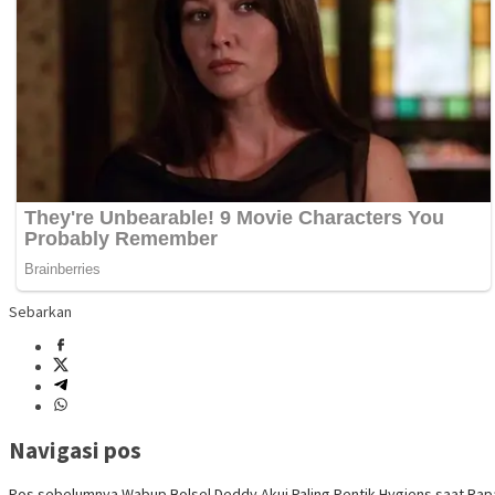
Sebarkan
Navigasi pos
Pos sebelumnya
Wabup Bolsel Deddy Akui Paling Pentik Hygiens saat Rap