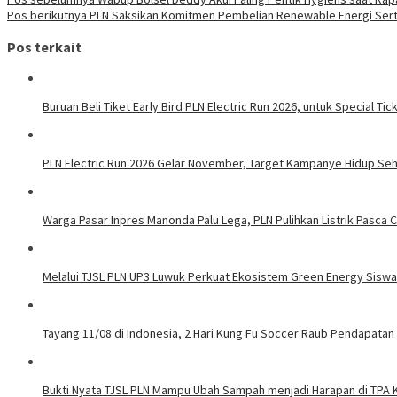
Pos berikutnya
PLN Saksikan Komitmen Pembelian Renewable Energi Ser
Pos terkait
Buruan Beli Tiket Early Bird PLN Electric Run 2026, untuk Special Tic
PLN Electric Run 2026 Gelar November, Target Kampanye Hidup Seha
Warga Pasar Inpres Manonda Palu Lega, PLN Pulihkan Listrik Pasca
Melalui TJSL PLN UP3 Luwuk Perkuat Ekosistem Green Energy Sisw
Tayang 11/08 di Indonesia, 2 Hari Kung Fu Soccer Raub Pendapatan 
Bukti Nyata TJSL PLN Mampu Ubah Sampah menjadi Harapan di TPA