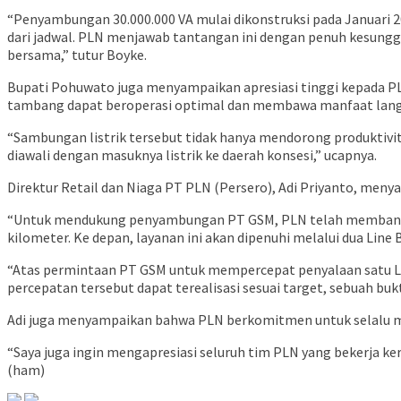
“Penyambungan 30.000.000 VA mulai dikonstruksi pada Januari 202
dari jadwal. PLN menjawab tantangan ini dengan penuh kesungguh
bersama,” tutur Boyke.
Bupati Pohuwato juga menyampaikan apresiasi tinggi kepada PLN 
tambang dapat beroperasi optimal dan membawa manfaat langs
“Sambungan listrik tersebut tidak hanya mendorong produktivi
diawali dengan masuknya listrik ke daerah konsesi,” ucapnya.
Direktur Retail dan Niaga PT PLN (Persero), Adi Priyanto, meny
“Untuk mendukung penyambungan PT GSM, PLN telah membangun i
kilometer. Ke depan, layanan ini akan dipenuhi melalui dua Line B
“Atas permintaan PT GSM untuk mempercepat penyalaan satu Lin
percepatan tersebut dapat terealisasi sesuai target, sebuah buk
Adi juga menyampaikan bahwa PLN berkomitmen untuk selalu m
“Saya juga ingin mengapresiasi seluruh tim PLN yang bekerja ker
(ham)