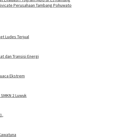
tivicate Perusahaan Tambang Pohuwato
ket Ludes Terjual
t dan Transisi Energi
 Cuaca Ekstrem
a SMKN 2 Luwuk
1,
 Kawatuna