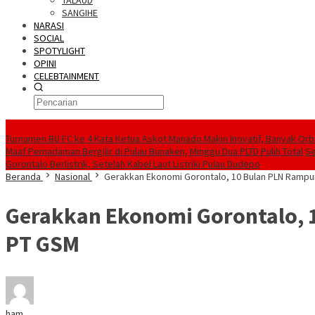
TALAUD
SANGIHE
NARASI
SOCIAL
SPOTYLIGHT
OPINI
CELEBTAINMENT
BERITA TERBARU
Turnamen BU FC ke 4 Kata Ketua Askot Manado Makin Inovatif, Banyak Orbi
Maaf Pemadaman Bergilir di Pulau Bunaken, Minggu Dua PLTD Pulih Total
Se
Gorontalo Berlistrik, Setelah Kabel Laut Listriki Pulau Dudepo
Beranda
Nasional
Gerakkan Ekonomi Gorontalo, 10 Bulan PLN Rampu
Gerakkan Ekonomi Gorontalo, 
PT GSM
ham