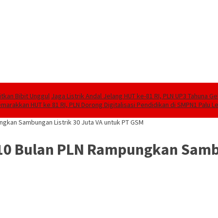
tkan Bibit Unggul
Jaga Listrik Andal Jelang HUT ke-81 RI, PLN UP3 Tahuna G
marakkan HUT ke 81 RI, PLN Dorong Digitalisasi Pendidikan di SMPN1 Palu 
ngkan Sambungan Listrik 30 Juta VA untuk PT GSM
10 Bulan PLN Rampungkan Sambu