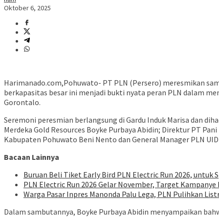
Oktober 6, 2025
Harimanado.com,Pohuwato- PT PLN (Persero) meresmikan sambu
berkapasitas besar ini menjadi bukti nyata peran PLN dalam m
Gorontalo.
Seremoni peresmian berlangsung di Gardu Induk Marisa dan dihad
Merdeka Gold Resources Boyke Purbaya Abidin; Direktur PT Pan
Kabupaten Pohuwato Beni Nento dan General Manager PLN UID
Bacaan Lainnya
Buruan Beli Tiket Early Bird PLN Electric Run 2026, untuk S
PLN Electric Run 2026 Gelar November, Target Kampanye H
Warga Pasar Inpres Manonda Palu Lega, PLN Pulihkan List
Dalam sambutannya, Boyke Purbaya Abidin menyampaikan bahwa 