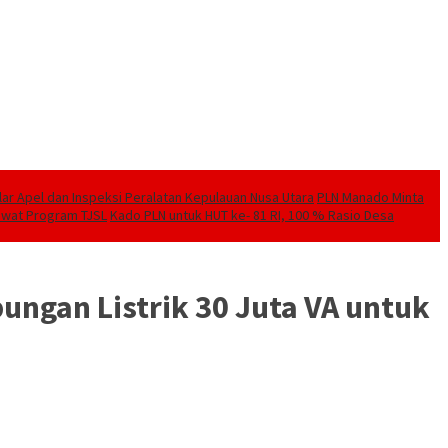
elar Apel dan Inspeksi Peralatan Kepulauan Nusa Utara
PLN Manado Minta
Lewat Program TJSL
Kado PLN untuk HUT ke- 81 RI, 100 % Rasio Desa
ngan Listrik 30 Juta VA untuk