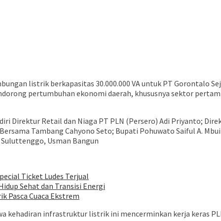
ngan listrik berkapasitas 30.000.000 VA untuk PT Gorontalo S
endorong pertumbuhan ekonomi daerah, khususnya sektor pertamba
iri Direktur Retail dan Niaga PT PLN (Persero) Adi Priyanto; Dir
i Bersama Tambang Cahyono Seto; Bupati Pohuwato Saiful A. Mbu
 Suluttenggo, Usman Bangun
pecial Ticket Ludes Terjual
idup Sehat dan Transisi Energi
rik Pasca Cuaca Ekstrem
kehadiran infrastruktur listrik ini mencerminkan kerja keras