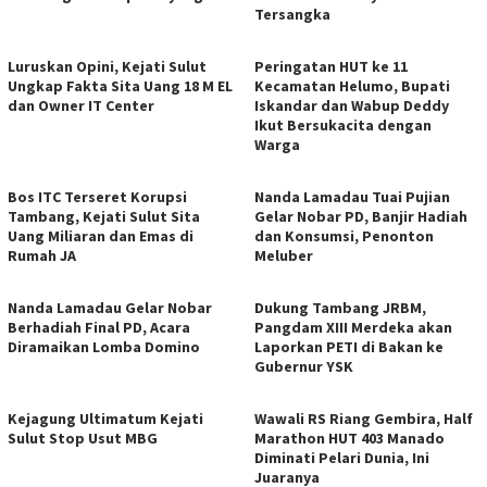
Tersangka
Luruskan Opini, Kejati Sulut
Peringatan HUT ke 11
Ungkap Fakta Sita Uang 18 M EL
Kecamatan Helumo, Bupati
dan Owner IT Center
Iskandar dan Wabup Deddy
Ikut Bersukacita dengan
Warga
Bos ITC Terseret Korupsi
Nanda Lamadau Tuai Pujian
Tambang, Kejati Sulut Sita
Gelar Nobar PD, Banjir Hadiah
Uang Miliaran dan Emas di
dan Konsumsi, Penonton
Rumah JA
Meluber
Nanda Lamadau Gelar Nobar
Dukung Tambang JRBM,
Berhadiah Final PD, Acara
Pangdam XIII Merdeka akan
Diramaikan Lomba Domino
Laporkan PETI di Bakan ke
Gubernur YSK
Kejagung Ultimatum Kejati
Wawali RS Riang Gembira, Half
Sulut Stop Usut MBG
Marathon HUT 403 Manado
Diminati Pelari Dunia, Ini
Juaranya