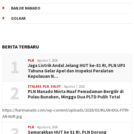
BANJIR MANADO
GOLKAR
BERITA TERBARU
1
PLN
Agustus 7, 2026
Jaga Listrik Andal Jelang HUT ke-81 RI, PLN UP3
Tahuna Gelar Apel dan Inspeksi Peralatan
Kepulauan N…
2
ETALASE
,
PLN
,
SULUT
Agustus 7, 2026
PLN Manado Minta Maaf Pemadaman Bergilir di
Pulau Bunaken, Minggu Dua PLTD Pulih Total
https://harimanado.com/wp-content/uploads/2026/03/IKLAN-IDUL-FITRI-
AN-NUR.jpg
3
PLN
Agustus 6, 2026
Semarakkan HUT ke 81 RI, PLN Dorong