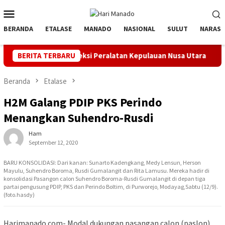
Loncat
Menu
ke
Mobile
konten
BERANDA
ETALASE
MANADO
NASIONAL
SULUT
NARASI
dan Inspeksi Peralatan Kepulauan Nusa Utara
BERITA TERBARU
PLN Manado M
Beranda
Etalase
H2M Galang PDIP PKS Perindo
Menangkan Suhendro-Rusdi
Ham
September 12, 2020
BARU KONSOLIDASI: Dari kanan: Sunarto Kadengkang, Medy Lensun, Herson
Mayulu, Suhendro Boroma, Rusdi Gumalangit dan Rita Lamusu. Mereka hadir di
konsolidasi Pasangon calon Suhendro Boroma-Rusdi Gumalangit di depan tiga
partai pengusung PDIP, PKS dan Perindo Boltim, di Purworejo, Modayag,Sabtu (12/9).
(foto.hasdy)
Harimanado.com- Modal dukungan pasangan calon (paslon)