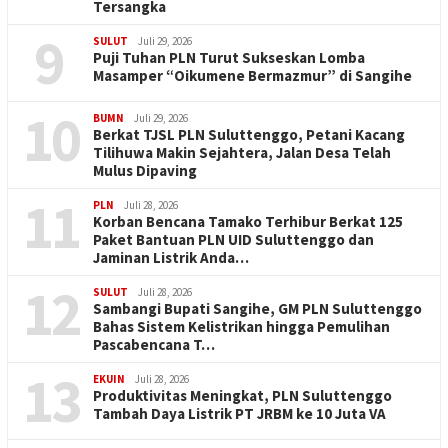
Tersangka
9
SULUT
Juli 29, 2026
Puji Tuhan PLN Turut Sukseskan Lomba
Masamper “Oikumene Bermazmur” di Sangihe
10
BUMN
Juli 29, 2026
Berkat TJSL PLN Suluttenggo, Petani Kacang
Tilihuwa Makin Sejahtera, Jalan Desa Telah
Mulus Dipaving
11
PLN
Juli 28, 2026
Korban Bencana Tamako Terhibur Berkat 125
Paket Bantuan PLN UID Suluttenggo dan
Jaminan Listrik Anda…
12
SULUT
Juli 28, 2026
Sambangi Bupati Sangihe, GM PLN Suluttenggo
Bahas Sistem Kelistrikan hingga Pemulihan
Pascabencana T…
13
EKUIN
Juli 28, 2026
Produktivitas Meningkat, PLN Suluttenggo
Tambah Daya Listrik PT JRBM ke 10 Juta VA