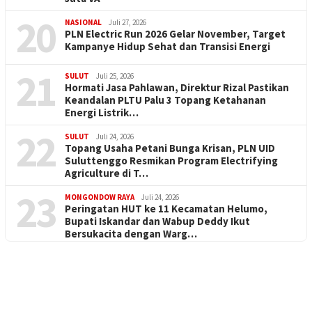
20
NASIONAL
Juli 27, 2026
PLN Electric Run 2026 Gelar November, Target
Kampanye Hidup Sehat dan Transisi Energi
21
SULUT
Juli 25, 2026
Hormati Jasa Pahlawan, Direktur Rizal Pastikan
Keandalan PLTU Palu 3 Topang Ketahanan
Energi Listrik…
22
SULUT
Juli 24, 2026
Topang Usaha Petani Bunga Krisan, PLN UID
Suluttenggo Resmikan Program Electrifying
Agriculture di T…
23
MONGONDOW RAYA
Juli 24, 2026
Peringatan HUT ke 11 Kecamatan Helumo,
Bupati Iskandar dan Wabup Deddy Ikut
Bersukacita dengan Warg…