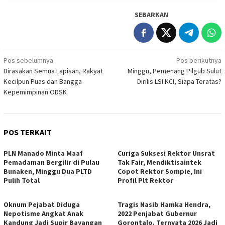
SEBARKAN
Navigasi
Pos sebelumnya
Pos berikutnya
Dirasakan Semua Lapisan, Rakyat
Minggu, Pemenang Pilgub Sulut
pos
Kecilpun Puas dan Bangga
Dirilis LSI KCI, Siapa Teratas?
Kepemimpinan ODSK
POS TERKAIT
PLN Manado Minta Maaf
Curiga Suksesi Rektor Unsrat
Pemadaman Bergilir di Pulau
Tak Fair, Mendiktisaintek
Bunaken, Minggu Dua PLTD
Copot Rektor Sompie, Ini
Pulih Total
Profil Plt Rektor
Oknum Pejabat Diduga
Tragis Nasib Hamka Hendra,
Nepotisme Angkat Anak
2022 Penjabat Gubernur
Kandung Jadi Supir Bayangan
Gorontalo. Ternyata 2026 Jadi