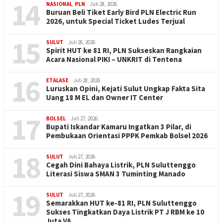
14
NASIONAL
,
PLN
Juli 28, 2026
Buruan Beli Tiket Early Bird PLN Electric Run
2026, untuk Special Ticket Ludes Terjual
15
SULUT
Juli 28, 2026
Spirit HUT ke 81 RI, PLN Sukseskan Rangkaian
Acara Nasional PIKI – UNKRIT di Tentena
16
ETALASE
Juli 28, 2026
Luruskan Opini, Kejati Sulut Ungkap Fakta Sita
Uang 18 M EL dan Owner IT Center
17
BOLSEL
Juli 27, 2026
Bupati Iskandar Kamaru Ingatkan 3 Pilar, di
Pembukaan Orientasi PPPK Pemkab Bolsel 2026
18
SULUT
Juli 27, 2026
Cegah Dini Bahaya Listrik, PLN Suluttenggo
Literasi Siswa SMAN 3 Tuminting Manado
19
SULUT
Juli 27, 2026
Semarakkan HUT ke-81 RI, PLN Suluttenggo
Sukses Tingkatkan Daya Listrik PT J RBM ke 10
Juta VA