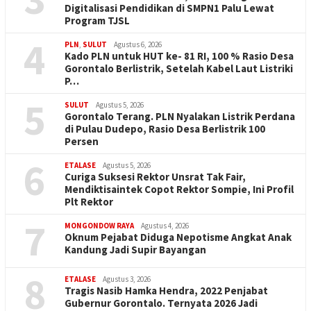
Digitalisasi Pendidikan di SMPN1 Palu Lewat
Program TJSL
4
PLN
,
SULUT
Agustus 6, 2026
Kado PLN untuk HUT ke- 81 RI, 100 % Rasio Desa
Gorontalo Berlistrik, Setelah Kabel Laut Listriki
P…
5
SULUT
Agustus 5, 2026
Gorontalo Terang. PLN Nyalakan Listrik Perdana
di Pulau Dudepo, Rasio Desa Berlistrik 100
Persen
6
ETALASE
Agustus 5, 2026
Curiga Suksesi Rektor Unsrat Tak Fair,
Mendiktisaintek Copot Rektor Sompie, Ini Profil
Plt Rektor
7
MONGONDOW RAYA
Agustus 4, 2026
Oknum Pejabat Diduga Nepotisme Angkat Anak
Kandung Jadi Supir Bayangan
8
ETALASE
Agustus 3, 2026
Tragis Nasib Hamka Hendra, 2022 Penjabat
Gubernur Gorontalo. Ternyata 2026 Jadi