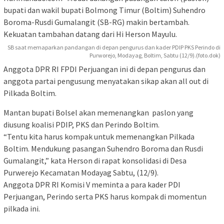
bupati dan wakil bupati Bolmong Timur (Boltim) Suhendro
Boroma-Rusdi Gumalangit (SB-RG) makin bertambah.
Kekuatan tambahan datang dari Hi Herson Mayulu.
SB saat memaparkan pandangan di depan pengurus dan kader PDIP PKS Perindo di
Purworejo, Modayag, Boltim, Sabtu (12/9).(foto.dok)
Anggota DPR RI FPDI Perjuangan ini di depan pengurus dan
anggota partai pengusung menyatakan sikap akan all out di
Pilkada Boltim.
Mantan bupati Bolsel akan memenangkan paslon yang
diusung koalisi PDIP, PKS dan Perindo Boltim.
“
Tentu kita harus kompak untuk memenangkan Pilkada
Boltim. Mendukung pasangan Suhendro Boroma dan Rusdi
Gumalangit,” kata Herson di rapat konsolidasi di Desa
Purwerejo Kecamatan Modayag Sabtu, (12/9).
Anggota DPR RI Komisi V meminta a para kader PDI
Perjuangan, Perindo serta PKS harus kompak di momentun
pilkada ini.