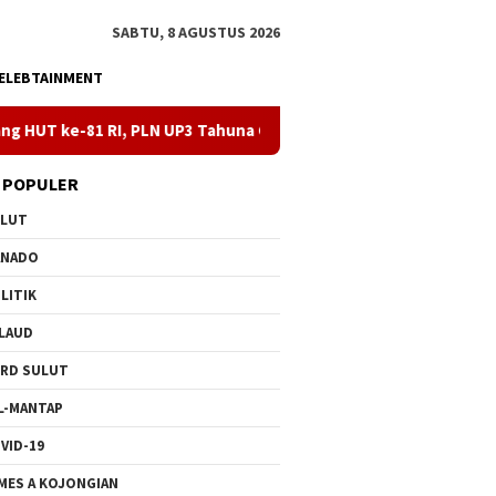
SABTU, 8 AGUSTUS 2026
ELEBTAINMENT
 PLN UP3 Tahuna Gelar Apel dan Inspeksi Peralatan Kepulauan Nusa
 POPULER
ULUT
ANADO
LITIK
LAUD
RD SULUT
L-MANTAP
VID-19
MES A KOJONGIAN