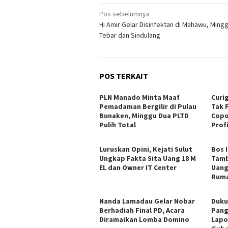
Navigasi
Pos sebelumnya
Hi Amir Gelar Disinfektan di Mahawu, Mingg
pos
Tebar dan Sindulang
POS TERKAIT
PLN Manado Minta Maaf
Curi
Pemadaman Bergilir di Pulau
Tak 
Bunaken, Minggu Dua PLTD
Copo
Pulih Total
Profi
Luruskan Opini, Kejati Sulut
Bos 
Ungkap Fakta Sita Uang 18 M
Tamb
EL dan Owner IT Center
Uang
Ruma
Nanda Lamadau Gelar Nobar
Duku
Berhadiah Final PD, Acara
Pang
Diramaikan Lomba Domino
Lapo