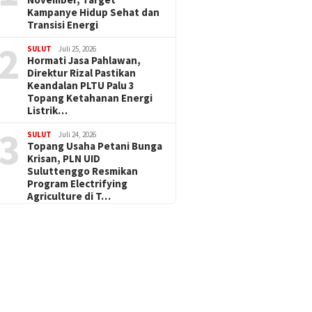
Kampanye Hidup Sehat dan
Transisi Energi
2
SULUT
Juli 25, 2026
Hormati Jasa Pahlawan,
Direktur Rizal Pastikan
Keandalan PLTU Palu 3
Topang Ketahanan Energi
Listrik…
3
SULUT
Juli 24, 2026
Topang Usaha Petani Bunga
Krisan, PLN UID
Suluttenggo Resmikan
Program Electrifying
Agriculture di T…