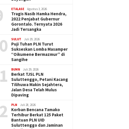
9
ETALASE
Agustus 3, 2026
Tragis Nasib Hamka Hendra,
2022 Penjabat Gubernur
Gorontalo. Ternyata 2026
Jadi Tersangka
0
SULUT
Juli 29, 2026
Puji Tuhan PLN Turut
Sukseskan Lomba Masamper
“Oikumene Bermazmur” di
Sangihe
1
BUMN
Juli 29, 2026
Berkat TJSL PLN
Suluttenggo, Petani Kacang
Tilihuwa Makin Sejahtera,
Jalan Desa Telah Mulus
Dipaving
2
PLN
Juli 28, 2026
Korban Bencana Tamako
Terhibur Berkat 125 Paket
Bantuan PLN UID
Suluttenggo dan Jaminan