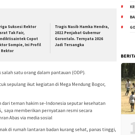
KR
BA
riga Suksesi Rektor
Tragis Nasib Hamka Hendra,
GO
srat Tak Fair,
2022 Penjabat Gubernur
ndiktisaintek Copot
Gorontalo. Ternyata 2026
ktor Sompie, Ini Profil
Jadi Tersangka
t Rektor
BERIT
k salah satu orang dalam pantauan (ODP).
uk sepulang ikut kegiatan di Mega Mendung Bogor,
 dari teman hakim se-Indonesia seputar kesehatan
AS, saya memberikan pernyataan resmi secara
ran Abas via media sosial
jenak di rumah lantaran badan kurang sehat, panas tinggi,