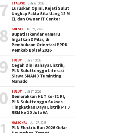
7
ETALASE
Juli 28, 2026
Luruskan Opini, Kejati Sulut
Ungkap Fakta Sita Uang 18 M
EL dan Owner IT Center
8
BOLSEL
Juli 27, 2026
Bupati Iskandar Kamaru
Ingatkan 3 Pilar, di
Pembukaan Orientasi PPPK
Pemkab Bolsel 2026
9
SULUT
Juli 27, 2026
Cegah Dini Bahaya Listrik,
PLN Suluttenggo Literasi
Siswa SMAN 3 Tuminting
Manado
0
SULUT
Juli 27, 2026
Semarakkan HUT ke-81 RI,
PLN Suluttenggo Sukses
Tingkatkan Daya Listrik PT J
RBM ke 10 Juta VA
1
NASIONAL
Juli 27, 2026
PLN Electric Run 2026 Gelar
November, Target