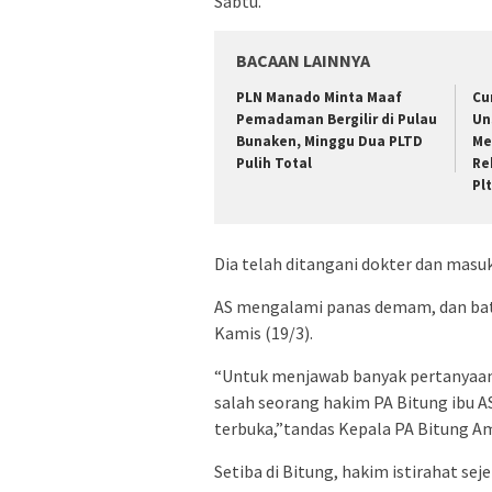
Sabtu.
BACAAN LAINNYA
PLN Manado Minta Maaf
Cu
Pemadaman Bergilir di Pulau
Un
Bunaken, Minggu Dua PLTD
Me
Pulih Total
Re
Pl
Dia telah ditangani dokter dan masu
AS mengalami panas demam, dan bat
Kamis (19/3).
“Untuk menjawab banyak pertanyaan
salah seorang hakim PA Bitung ibu 
terbuka,”tandas Kepala PA Bitung Am
Setiba di Bitung, hakim istirahat se