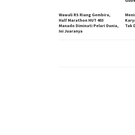
Gube
Wawali RS Riang Gembira,
Meni
Half Marathon HUT 403
Kary
Manado Diminati Pelari Dunia,
Tak 
Ini Juaranya