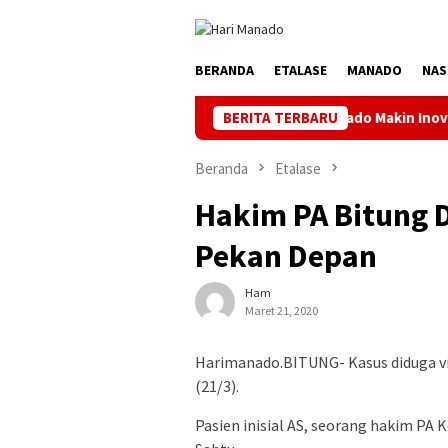
Loncat
ke
konten
BERANDA
ETALASE
MANADO
NAS
 FC ke 4 Kata Ketua Askot Manado Makin Inovatif, Banyak Orbitk
BERITA TERBARU
Beranda
Etalase
Hakim PA Bitung D
Pekan Depan
Ham
Maret 21, 2020
Harimanado.BITUNG- Kasus diduga vir
(21/3).
Pasien inisial AS, seorang hakim PA 