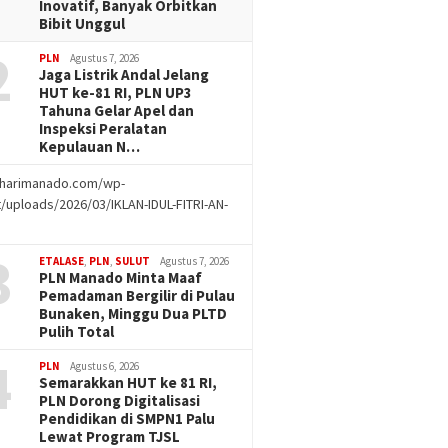
Inovatif, Banyak Orbitkan
Bibit Unggul
2
PLN
Agustus 7, 2026
Jaga Listrik Andal Jelang
HUT ke-81 RI, PLN UP3
Tahuna Gelar Apel dan
Inspeksi Peralatan
Kepulauan N…
//harimanado.com/wp-
/uploads/2026/03/IKLAN-IDUL-FITRI-AN-
g
3
ETALASE
,
PLN
,
SULUT
Agustus 7, 2026
PLN Manado Minta Maaf
Pemadaman Bergilir di Pulau
Bunaken, Minggu Dua PLTD
Pulih Total
4
PLN
Agustus 6, 2026
Semarakkan HUT ke 81 RI,
PLN Dorong Digitalisasi
Pendidikan di SMPN1 Palu
Lewat Program TJSL