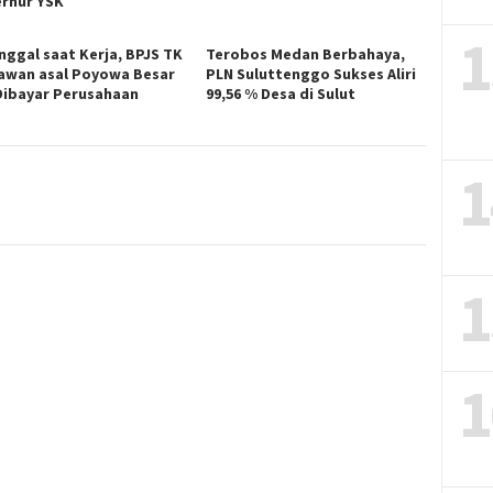
rnur YSK
1
nggal saat Kerja, BPJS TK
Terobos Medan Berbahaya,
awan asal Poyowa Besar
PLN Suluttenggo Sukses Aliri
Dibayar Perusahaan
99,56 % Desa di Sulut
1
1
1