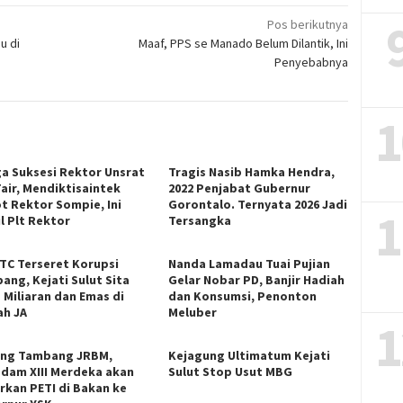
Pos berikutnya
u di
Maaf, PPS se Manado Belum Dilantik, Ini
Penyebabnya
1
ga Suksesi Rektor Unsrat
Tragis Nasib Hamka Hendra,
Fair, Mendiktisaintek
2022 Penjabat Gubernur
t Rektor Sompie, Ini
Gorontalo. Ternyata 2026 Jadi
1
l Plt Rektor
Tersangka
ITC Terseret Korupsi
Nanda Lamadau Tuai Pujian
ang, Kejati Sulut Sita
Gelar Nobar PD, Banjir Hadiah
 Miliaran dan Emas di
dan Konsumsi, Penonton
h JA
Meluber
1
ng Tambang JRBM,
Kejagung Ultimatum Kejati
dam XIII Merdeka akan
Sulut Stop Usut MBG
rkan PETI di Bakan ke