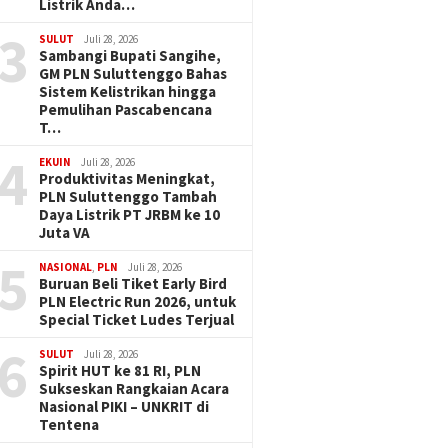
Listrik Anda…
3
SULUT
Juli 28, 2026
Sambangi Bupati Sangihe,
GM PLN Suluttenggo Bahas
Sistem Kelistrikan hingga
Pemulihan Pascabencana
T…
4
EKUIN
Juli 28, 2026
Produktivitas Meningkat,
PLN Suluttenggo Tambah
Daya Listrik PT JRBM ke 10
Juta VA
5
NASIONAL
,
PLN
Juli 28, 2026
Buruan Beli Tiket Early Bird
PLN Electric Run 2026, untuk
Special Ticket Ludes Terjual
6
SULUT
Juli 28, 2026
Spirit HUT ke 81 RI, PLN
Sukseskan Rangkaian Acara
Nasional PIKI – UNKRIT di
Tentena