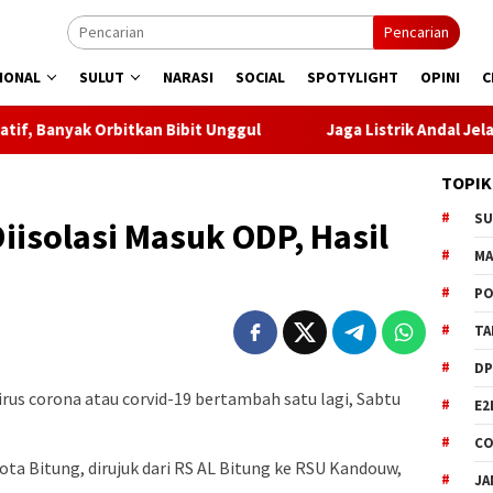
Pencarian
IONAL
SULUT
NARASI
SOCIAL
SPOTYLIGHT
OPINI
C
an Bibit Unggul
Jaga Listrik Andal Jelang HUT ke-81 RI,
TOPIK
S
iisolasi Masuk ODP, Hasil
M
PO
TA
DP
us corona atau corvid-19 bertambah satu lagi, Sabtu
E2
CO
Kota Bitung, dirujuk dari RS AL Bitung ke RSU Kandouw,
JA