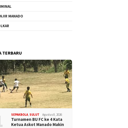
IMINAL
NJIR MANADO
LKAR
A TERBARU
1
SEPAKBOLA
,
SULUT
Agustus 8, 2026
Turnamen BU FC ke 4 Kata
Ketua Askot Manado Makin