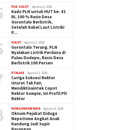
5
PLN
,
SULUT
Agustus 6, 2026
Kado PLN untuk HUT ke- 81
RI, 100 % Rasio Desa
Gorontalo Berlistrik,
Setelah Kabel Laut Listriki
P…
6
SULUT
Agustus 5, 2026
Gorontalo Terang. PLN
Nyalakan Listrik Perdana di
Pulau Dudepo, Rasio Desa
Berlistrik 100 Persen
7
ETALASE
Agustus 5, 2026
Curiga Suksesi Rektor
Unsrat Tak Fair,
Mendiktisaintek Copot
Rektor Sompie, Ini Profil Plt
Rektor
8
MONGONDOW RAYA
Agustus 4, 2026
Oknum Pejabat Diduga
Nepotisme Angkat Anak
Kandung Jadi Supir
Bayangan