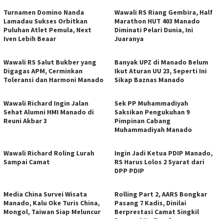
Turnamen Domino Nanda
Wawali RS Riang Gembira, Half
Lamadau Sukses Orbitkan
Marathon HUT 403 Manado
Puluhan Atlet Pemula, Next
Diminati Pelari Dunia, Ini
Iven Lebih Beaar
Juaranya
Wawali RS Salut Bukber yang
Banyak UPZ di Manado Belum
Digagas APM, Cerminkan
Ikut Aturan UU 23, Seperti Ini
Toleransi dan Harmoni Manado
Sikap Baznas Manado
Wawali Richard Ingin Jalan
Sek PP Muhammadiyah
Sehat Alumni HMI Manado di
Saksikan Pengukuhan 9
Reuni Akbar 3
Pimpinan Cabang
Muhammadiyah Manado
Wawali Richard Roling Lurah
Ingin Jadi Ketua PDIP Manado,
Sampai Camat
RS Harus Lolos 2 Syarat dari
DPP PDIP
Media China Survei Wisata
Rolling Part 2, AARS Bongkar
Manado, Kalu Oke Turis China,
Pasang 7 Kadis, Dinilai
Mongol, Taiwan Siap Meluncur
Berprestasi Camat Singkil