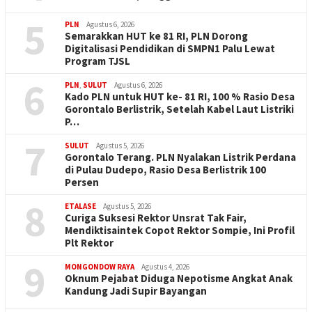
5
PLN
Agustus 6, 2026
Semarakkan HUT ke 81 RI, PLN Dorong
Digitalisasi Pendidikan di SMPN1 Palu Lewat
Program TJSL
6
PLN
,
SULUT
Agustus 6, 2026
Kado PLN untuk HUT ke- 81 RI, 100 % Rasio Desa
Gorontalo Berlistrik, Setelah Kabel Laut Listriki
P…
7
SULUT
Agustus 5, 2026
Gorontalo Terang. PLN Nyalakan Listrik Perdana
di Pulau Dudepo, Rasio Desa Berlistrik 100
Persen
8
ETALASE
Agustus 5, 2026
Curiga Suksesi Rektor Unsrat Tak Fair,
Mendiktisaintek Copot Rektor Sompie, Ini Profil
Plt Rektor
9
MONGONDOW RAYA
Agustus 4, 2026
Oknum Pejabat Diduga Nepotisme Angkat Anak
Kandung Jadi Supir Bayangan