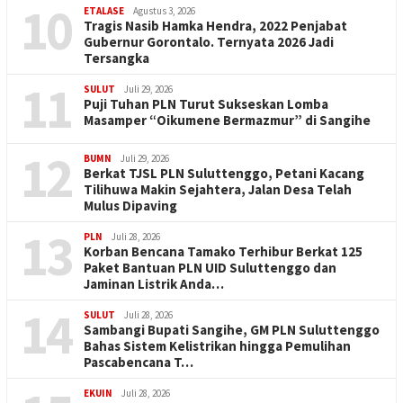
10
ETALASE
Agustus 3, 2026
Tragis Nasib Hamka Hendra, 2022 Penjabat
Gubernur Gorontalo. Ternyata 2026 Jadi
Tersangka
11
SULUT
Juli 29, 2026
Puji Tuhan PLN Turut Sukseskan Lomba
Masamper “Oikumene Bermazmur” di Sangihe
12
BUMN
Juli 29, 2026
Berkat TJSL PLN Suluttenggo, Petani Kacang
Tilihuwa Makin Sejahtera, Jalan Desa Telah
Mulus Dipaving
13
PLN
Juli 28, 2026
Korban Bencana Tamako Terhibur Berkat 125
Paket Bantuan PLN UID Suluttenggo dan
Jaminan Listrik Anda…
14
SULUT
Juli 28, 2026
Sambangi Bupati Sangihe, GM PLN Suluttenggo
Bahas Sistem Kelistrikan hingga Pemulihan
Pascabencana T…
EKUIN
Juli 28, 2026