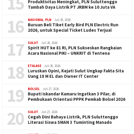
15
Produktivitas Meningkat, PLN Suluttenggo
Tambah Daya Listrik PT JRBM ke 10 Juta VA
16
NASIONAL
,
PLN
Juli 28, 2026
Buruan Beli Tiket Early Bird PLN Electric Run
2026, untuk Special Ticket Ludes Terjual
17
SULUT
Juli 28, 2026
Spirit HUT ke 81 RI, PLN Sukseskan Rangkaian
Acara Nasional PIKI – UNKRIT di Tentena
18
ETALASE
Juli 28, 2026
Luruskan Opini, Kejati Sulut Ungkap Fakta Sita
Uang 18 M EL dan Owner IT Center
19
BOLSEL
Juli 27, 2026
Bupati Iskandar Kamaru Ingatkan 3 Pilar, di
Pembukaan Orientasi PPPK Pemkab Bolsel 2026
20
SULUT
Juli 27, 2026
Cegah Dini Bahaya Listrik, PLN Suluttenggo
Literasi Siswa SMAN 3 Tuminting Manado