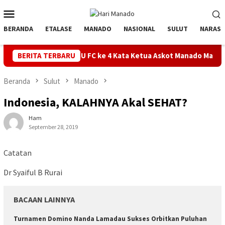
Loncat
Menu
ke
Mobile
konten
BERANDA
ETALASE
MANADO
NASIONAL
SULUT
NARASI
 BU FC ke 4 Kata Ketua Askot Manado Makin Inovatif, Banyak Orb
BERITA TERBARU
Beranda
Sulut
Manado
Indonesia, KALAHNYA Akal SEHAT?
Ham
September 28, 2019
Catatan
Dr Syaiful B Rurai
BACAAN LAINNYA
Turnamen Domino Nanda Lamadau Sukses Orbitkan Puluhan