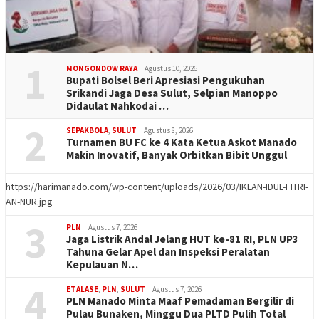
1
MONGONDOW RAYA
Agustus 10, 2026
Bupati Bolsel Beri Apresiasi Pengukuhan
Srikandi Jaga Desa Sulut, Selpian Manoppo
Didaulat Nahkodai …
2
SEPAKBOLA
,
SULUT
Agustus 8, 2026
Turnamen BU FC ke 4 Kata Ketua Askot Manado
Makin Inovatif, Banyak Orbitkan Bibit Unggul
https://harimanado.com/wp-content/uploads/2026/03/IKLAN-IDUL-FITRI-
AN-NUR.jpg
3
PLN
Agustus 7, 2026
Jaga Listrik Andal Jelang HUT ke-81 RI, PLN UP3
Tahuna Gelar Apel dan Inspeksi Peralatan
Kepulauan N…
4
ETALASE
,
PLN
,
SULUT
Agustus 7, 2026
PLN Manado Minta Maaf Pemadaman Bergilir di
Pulau Bunaken, Minggu Dua PLTD Pulih Total