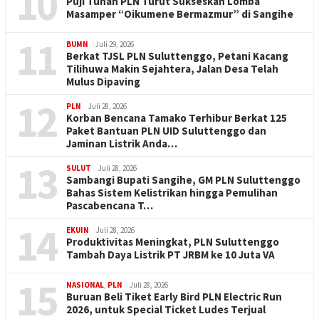
10
Puji Tuhan PLN Turut Sukseskan Lomba
Masamper “Oikumene Bermazmur” di Sangihe
11
BUMN
Juli 29, 2026
Berkat TJSL PLN Suluttenggo, Petani Kacang
Tilihuwa Makin Sejahtera, Jalan Desa Telah
Mulus Dipaving
12
PLN
Juli 28, 2026
Korban Bencana Tamako Terhibur Berkat 125
Paket Bantuan PLN UID Suluttenggo dan
Jaminan Listrik Anda…
13
SULUT
Juli 28, 2026
Sambangi Bupati Sangihe, GM PLN Suluttenggo
Bahas Sistem Kelistrikan hingga Pemulihan
Pascabencana T…
14
EKUIN
Juli 28, 2026
Produktivitas Meningkat, PLN Suluttenggo
Tambah Daya Listrik PT JRBM ke 10 Juta VA
15
NASIONAL
,
PLN
Juli 28, 2026
Buruan Beli Tiket Early Bird PLN Electric Run
2026, untuk Special Ticket Ludes Terjual