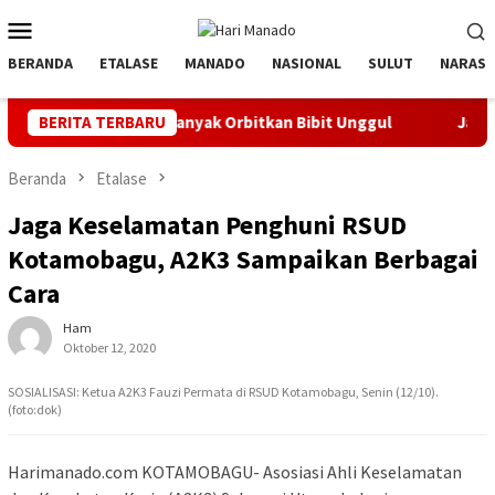
Loncat
Menu
ke
Mobile
konten
BERANDA
ETALASE
MANADO
NASIONAL
SULUT
NARASI
ovatif, Banyak Orbitkan Bibit Unggul
BERITA TERBARU
Jaga Listrik Andal
Beranda
Etalase
Jaga Keselamatan Penghuni RSUD
Kotamobagu, A2K3 Sampaikan Berbagai
Cara
Ham
Oktober 12, 2020
SOSIALISASI: Ketua A2K3 Fauzi Permata di RSUD Kotamobagu, Senin (12/10).
(foto:dok)
Harimanado.com KOTAMOBAGU- Asosiasi Ahli Keselamatan