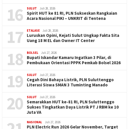
16
SULUT
Juli 28, 2026
Spirit HUT ke 81 RI, PLN Sukseskan Rangkaian
Acara Nasional PIKI – UNKRIT di Tentena
17
ETALASE
Juli 28, 2026
Luruskan Opini, Kejati Sulut Ungkap Fakta Sita
Uang 18 M EL dan Owner IT Center
18
BOLSEL
Juli 27, 2026
Bupati Iskandar Kamaru Ingatkan 3 Pilar, di
Pembukaan Orientasi PPPK Pemkab Bolsel 2026
19
SULUT
Juli 27, 2026
Cegah Dini Bahaya Listrik, PLN Suluttenggo
Literasi Siswa SMAN 3 Tuminting Manado
20
SULUT
Juli 27, 2026
Semarakkan HUT ke-81 RI, PLN Suluttenggo
Sukses Tingkatkan Daya Listrik PT J RBM ke 10
Juta VA
21
NASIONAL
Juli 27, 2026
PLN Electric Run 2026 Gelar November, Target