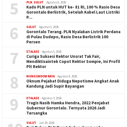
5
PLN
,
SULUT
Agustus 6, 2026
Kado PLN untuk HUT ke- 81 RI, 100 % Rasio Desa
Gorontalo Berlistrik, Setelah Kabel Laut Listriki
P…
6
SULUT
Agustus 5, 2026
Gorontalo Terang. PLN Nyalakan Listrik Perdana
di Pulau Dudepo, Rasio Desa Berlistrik 100
Persen
7
ETALASE
Agustus 5, 2026
Curiga Suksesi Rektor Unsrat Tak Fair,
Mendiktisaintek Copot Rektor Sompie, Ini Profil
Plt Rektor
8
MONGONDOW RAYA
Agustus 4, 2026
Oknum Pejabat Diduga Nepotisme Angkat Anak
Kandung Jadi Supir Bayangan
9
ETALASE
Agustus 3, 2026
Tragis Nasib Hamka Hendra, 2022 Penjabat
Gubernur Gorontalo. Ternyata 2026 Jadi
Tersangka
SULUT
Juli 29, 2026