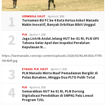
1
SEPAKBOLA
,
SULUT
Agustus 8, 2026
Turnamen BU FC ke 4 Kata Ketua Askot Manado
Makin Inovatif, Banyak Orbitkan Bibit Unggul
2
PLN
Agustus 7, 2026
Jaga Listrik Andal Jelang HUT ke-81 RI, PLN UP3
Tahuna Gelar Apel dan Inspeksi Peralatan
Kepulauan N…
https://harimanado.com/wp-content/uploads/2026/03/IKLAN-IDUL-FITRI-
AN-NUR.jpg
3
ETALASE
,
PLN
,
SULUT
Agustus 7, 2026
PLN Manado Minta Maaf Pemadaman Bergilir di
Pulau Bunaken, Minggu Dua PLTD Pulih Total
4
PLN
Agustus 6, 2026
Semarakkan HUT ke 81 RI, PLN Dorong
Digitalisasi Pendidikan di SMPN1 Palu Lewat
Program TJSL