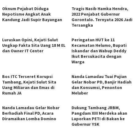
Oknum Pejabat Diduga
Tragis Nasib Hamka Hendra,
Nepotisme Angkat Anak
2022 Penjabat Gubernur
Kandung Jadi Supir Bayangan
Gorontalo. Ternyata 2026 Jadi
Tersangka
Luruskan Opini, Kejati Sulut
Peringatan HUT ke 11
Ungkap Fakta Sita Uang 18 M EL
Kecamatan Helumo, Bupati
dan Owner IT Center
Iskandar dan Wabup Deddy
Ikut Bersukacita dengan
Warga
Bos ITC Terseret Korupsi
Nanda Lamadau Tuai Pujian
Tambang, Kejati Sulut Sita
Gelar Nobar PD, Banjir Hadiah
Uang Miliaran dan Emas di
dan Konsumsi, Penonton
Rumah JA
Meluber
Nanda Lamadau Gelar Nobar
Dukung Tambang JRBM,
Berhadiah Final PD, Acara
Pangdam XIII Merdeka akan
Diramaikan Lomba Domino
Laporkan PETI di Bakan ke
Gubernur YSK