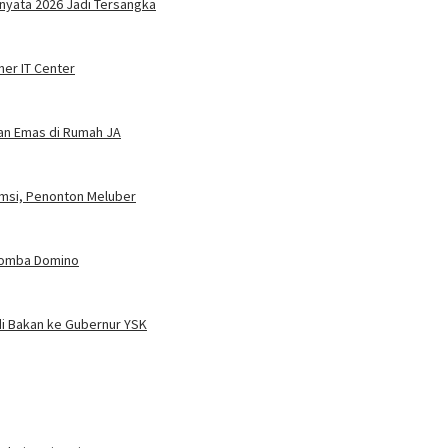
nyata 2026 Jadi Tersangka
ner IT Center
dan Emas di Rumah JA
umsi, Penonton Meluber
 Lomba Domino
i Bakan ke Gubernur YSK