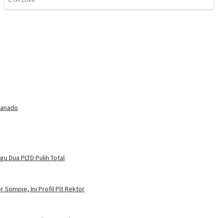
Manado
u Dua PLTD Pulih Total
 Sompie, Ini Profil Plt Rektor