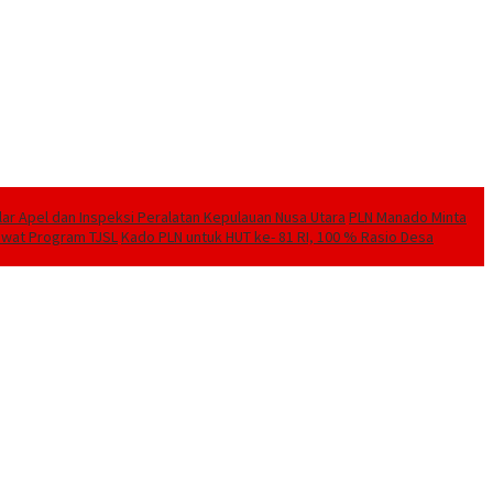
elar Apel dan Inspeksi Peralatan Kepulauan Nusa Utara
PLN Manado Minta
Lewat Program TJSL
Kado PLN untuk HUT ke- 81 RI, 100 % Rasio Desa