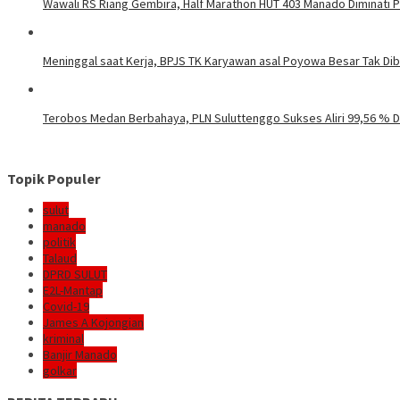
Wawali RS Riang Gembira, Half Marathon HUT 403 Manado Diminati Pel
Meninggal saat Kerja, BPJS TK Karyawan asal Poyowa Besar Tak Di
Terobos Medan Berbahaya, PLN Suluttenggo Sukses Aliri 99,56 % D
Topik Populer
sulut
manado
politik
Talaud
DPRD SULUT
E2L-Mantap
Covid-19
James A Kojongian
kriminal
Banjir Manado
golkar