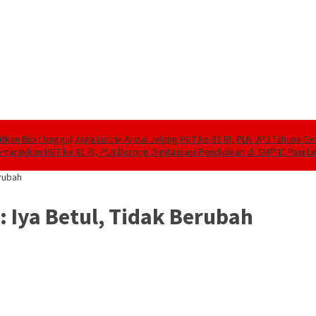
tkan Bibit Unggul
Jaga Listrik Andal Jelang HUT ke-81 RI, PLN UP3 Tahuna G
marakkan HUT ke 81 RI, PLN Dorong Digitalisasi Pendidikan di SMPN1 Palu 
erubah
 Iya Betul, Tidak Berubah