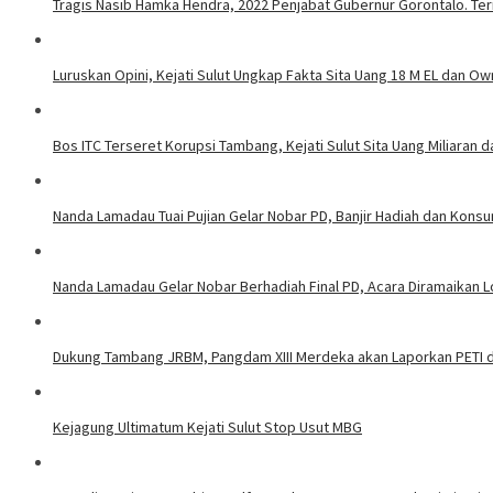
Tragis Nasib Hamka Hendra, 2022 Penjabat Gubernur Gorontalo. Ter
Luruskan Opini, Kejati Sulut Ungkap Fakta Sita Uang 18 M EL dan Ow
Bos ITC Terseret Korupsi Tambang, Kejati Sulut Sita Uang Miliaran 
Nanda Lamadau Tuai Pujian Gelar Nobar PD, Banjir Hadiah dan Kons
Nanda Lamadau Gelar Nobar Berhadiah Final PD, Acara Diramaikan
Dukung Tambang JRBM, Pangdam XIII Merdeka akan Laporkan PETI d
Kejagung Ultimatum Kejati Sulut Stop Usut MBG