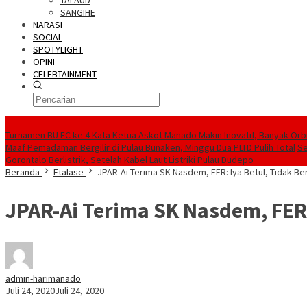
TALAUD
SANGIHE
NARASI
SOCIAL
SPOTYLIGHT
OPINI
CELEBTAINMENT
BERITA TERBARU
Turnamen BU FC ke 4 Kata Ketua Askot Manado Makin Inovatif, Banyak Orbi
Maaf Pemadaman Bergilir di Pulau Bunaken, Minggu Dua PLTD Pulih Total
Se
Gorontalo Berlistrik, Setelah Kabel Laut Listriki Pulau Dudepo
Beranda
Etalase
JPAR-Ai Terima SK Nasdem, FER: Iya Betul, Tidak B
JPAR-Ai Terima SK Nasdem, FER:
admin-harimanado
Juli 24, 2020
Juli 24, 2020