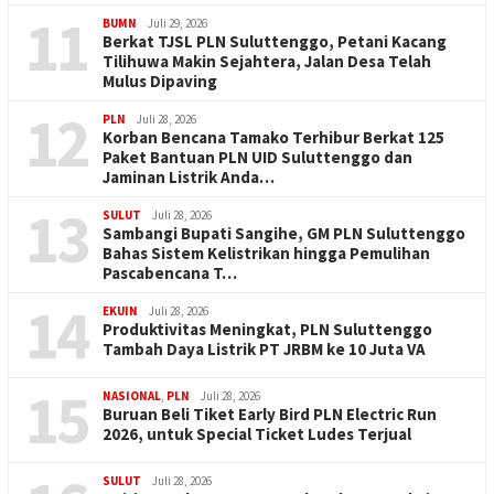
11
BUMN
Juli 29, 2026
Berkat TJSL PLN Suluttenggo, Petani Kacang
Tilihuwa Makin Sejahtera, Jalan Desa Telah
Mulus Dipaving
12
PLN
Juli 28, 2026
Korban Bencana Tamako Terhibur Berkat 125
Paket Bantuan PLN UID Suluttenggo dan
Jaminan Listrik Anda…
13
SULUT
Juli 28, 2026
Sambangi Bupati Sangihe, GM PLN Suluttenggo
Bahas Sistem Kelistrikan hingga Pemulihan
Pascabencana T…
14
EKUIN
Juli 28, 2026
Produktivitas Meningkat, PLN Suluttenggo
Tambah Daya Listrik PT JRBM ke 10 Juta VA
15
NASIONAL
,
PLN
Juli 28, 2026
Buruan Beli Tiket Early Bird PLN Electric Run
2026, untuk Special Ticket Ludes Terjual
SULUT
Juli 28, 2026