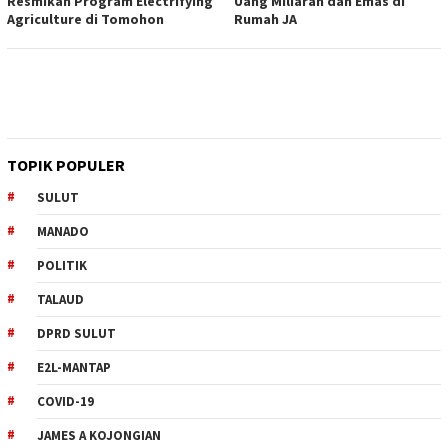
Resmikan Program Electrifying
Uang Miliaran dan Emas di
Agriculture di Tomohon
Rumah JA
TOPIK POPULER
SULUT
MANADO
POLITIK
TALAUD
DPRD SULUT
E2L-MANTAP
COVID-19
JAMES A KOJONGIAN