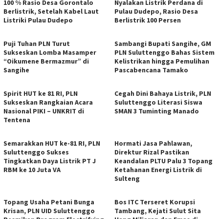
100 % Rasio Desa Gorontalo
Nyalakan Listrik Perdana di
Berlistrik, Setelah Kabel Laut
Pulau Dudepo, Rasio Desa
Listriki Pulau Dudepo
Berlistrik 100 Persen
Puji Tuhan PLN Turut
Sambangi Bupati Sangihe, GM
Sukseskan Lomba Masamper
PLN Suluttenggo Bahas Sistem
“Oikumene Bermazmur” di
Kelistrikan hingga Pemulihan
Sangihe
Pascabencana Tamako
Spirit HUT ke 81 RI, PLN
Cegah Dini Bahaya Listrik, PLN
Sukseskan Rangkaian Acara
Suluttenggo Literasi Siswa
Nasional PIKI – UNKRIT di
SMAN 3 Tuminting Manado
Tentena
Semarakkan HUT ke-81 RI, PLN
Hormati Jasa Pahlawan,
Suluttenggo Sukses
Direktur Rizal Pastikan
Tingkatkan Daya Listrik PT J
Keandalan PLTU Palu 3 Topang
RBM ke 10 Juta VA
Ketahanan Energi Listrik di
Sulteng
Topang Usaha Petani Bunga
Bos ITC Terseret Korupsi
Krisan, PLN UID Suluttenggo
Tambang, Kejati Sulut Sita