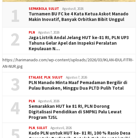
1
SEPAKBOLA
,
SULUT
Agustus 8, 2026
Turnamen BU FC ke 4 Kata Ketua Askot Manado
Makin Inovatif, Banyak Orbitkan Bibit Unggul
2
PLN
Agustus 7, 2026
Jaga Listrik Andal Jelang HUT ke-81 RI, PLN UP3
Tahuna Gelar Apel dan Inspeksi Peralatan
Kepulauan N…
https://harimanado.com/wp-content/uploads/2026/03/IKLAN-IDUL-FITRI-
AN-NUR.jpg
3
ETALASE
,
PLN
,
SULUT
Agustus 7, 2026
PLN Manado Minta Maaf Pemadaman Bergilir di
Pulau Bunaken, Minggu Dua PLTD Pulih Total
4
PLN
Agustus 6, 2026
Semarakkan HUT ke 81 RI, PLN Dorong
Digitalisasi Pendidikan di SMPN1 Palu Lewat
Program TJSL
5
PLN
,
SULUT
Agustus 6, 2026
Kado PLN untuk HUT ke- 81 RI, 100 % Rasio Desa