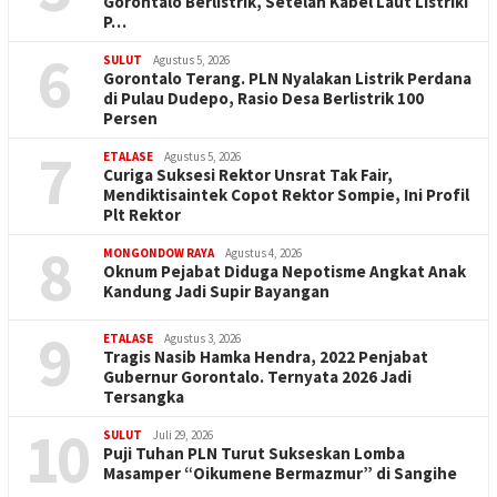
Gorontalo Berlistrik, Setelah Kabel Laut Listriki
P…
6
SULUT
Agustus 5, 2026
Gorontalo Terang. PLN Nyalakan Listrik Perdana
di Pulau Dudepo, Rasio Desa Berlistrik 100
Persen
7
ETALASE
Agustus 5, 2026
Curiga Suksesi Rektor Unsrat Tak Fair,
Mendiktisaintek Copot Rektor Sompie, Ini Profil
Plt Rektor
8
MONGONDOW RAYA
Agustus 4, 2026
Oknum Pejabat Diduga Nepotisme Angkat Anak
Kandung Jadi Supir Bayangan
9
ETALASE
Agustus 3, 2026
Tragis Nasib Hamka Hendra, 2022 Penjabat
Gubernur Gorontalo. Ternyata 2026 Jadi
Tersangka
10
SULUT
Juli 29, 2026
Puji Tuhan PLN Turut Sukseskan Lomba
Masamper “Oikumene Bermazmur” di Sangihe