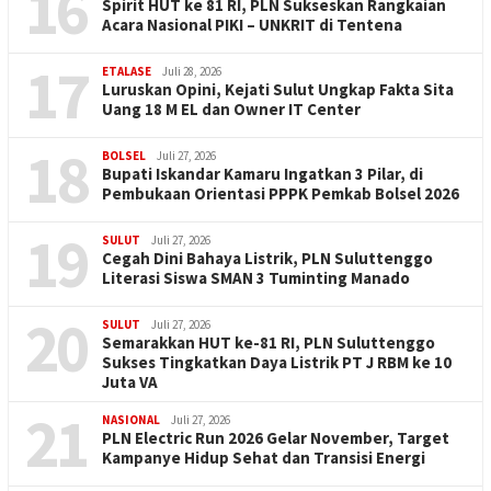
16
Spirit HUT ke 81 RI, PLN Sukseskan Rangkaian
Acara Nasional PIKI – UNKRIT di Tentena
17
ETALASE
Juli 28, 2026
Luruskan Opini, Kejati Sulut Ungkap Fakta Sita
Uang 18 M EL dan Owner IT Center
18
BOLSEL
Juli 27, 2026
Bupati Iskandar Kamaru Ingatkan 3 Pilar, di
Pembukaan Orientasi PPPK Pemkab Bolsel 2026
19
SULUT
Juli 27, 2026
Cegah Dini Bahaya Listrik, PLN Suluttenggo
Literasi Siswa SMAN 3 Tuminting Manado
20
SULUT
Juli 27, 2026
Semarakkan HUT ke-81 RI, PLN Suluttenggo
Sukses Tingkatkan Daya Listrik PT J RBM ke 10
Juta VA
21
NASIONAL
Juli 27, 2026
PLN Electric Run 2026 Gelar November, Target
Kampanye Hidup Sehat dan Transisi Energi