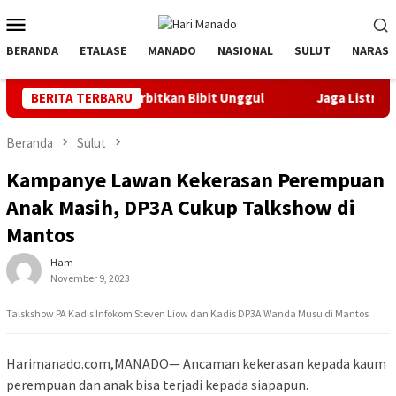
Loncat
Menu
ke
Mobile
konten
BERANDA
ETALASE
MANADO
NASIONAL
SULUT
NARASI
anyak Orbitkan Bibit Unggul
BERITA TERBARU
Jaga Listrik Andal Jelang H
Beranda
Sulut
Kampanye Lawan Kekerasan Perempuan
Anak Masih, DP3A Cukup Talkshow di
Mantos
Ham
November 9, 2023
Talskshow PA Kadis Infokom Steven Liow dan Kadis DP3A Wanda Musu di Mantos
Harimanado.com,MANADO— Ancaman kekerasan kepada kaum
perempuan dan anak bisa terjadi kepada siapapun.