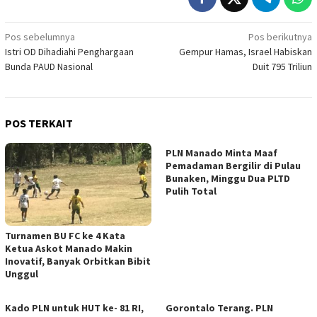
Navigasi
Pos sebelumnya
Pos berikutnya
Istri OD Dihadiahi Penghargaan
Gempur Hamas, Israel Habiskan
pos
Bunda PAUD Nasional
Duit 795 Triliun
POS TERKAIT
PLN Manado Minta Maaf
Pemadaman Bergilir di Pulau
Bunaken, Minggu Dua PLTD
Pulih Total
Turnamen BU FC ke 4 Kata
Ketua Askot Manado Makin
Inovatif, Banyak Orbitkan Bibit
Unggul
Kado PLN untuk HUT ke- 81 RI,
Gorontalo Terang. PLN