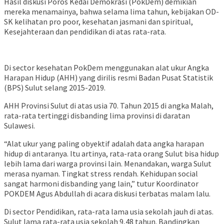
Hasil diskusi Poros Kedai Demokrasi (PokDem) demikian
mereka menamainya, bahwa selama lima tahun, kebijakan OD-
SK kelihatan pro poor, kesehatan jasmani dan spiritual,
Kesejahteraan dan pendidikan di atas rata-rata.
Di sector kesehatan PokDem menggunakan alat ukur Angka
Harapan Hidup (AHH) yang dirilis resmi Badan Pusat Statistik
(BPS) Sulut selang 2015-2019.
AHH Provinsi Sulut di atas usia 70. Tahun 2015 di angka Malah,
rata-rata tertinggi disbanding lima provinsi di daratan
Sulawesi.
“Alat ukur yang paling obyektif adalah data angka harapan
hidup di antaranya. Itu artinya, rata-rata orang Sulut bisa hidup
lebih lama dari warga provinsi lain. Menandakan, warga Sulut
merasa nyaman. Tingkat stress rendah. Kehidupan social
sangat harmoni disbanding yang lain,” tutur Koordinator
POKDEM Agus Abdullah di acara diskusi terbatas malam lalu.
Di sector Pendidikan, rata-rata lama usia sekolah jauh di atas.
Sulut lama rata-rata usia sekolah 9,48 tahun. Bandingkan