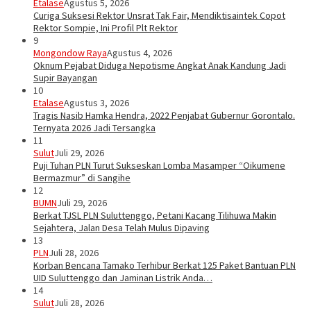
Etalase
Agustus 5, 2026
Curiga Suksesi Rektor Unsrat Tak Fair, Mendiktisaintek Copot
Rektor Sompie, Ini Profil Plt Rektor
9
Mongondow Raya
Agustus 4, 2026
Oknum Pejabat Diduga Nepotisme Angkat Anak Kandung Jadi
Supir Bayangan
10
Etalase
Agustus 3, 2026
Tragis Nasib Hamka Hendra, 2022 Penjabat Gubernur Gorontalo.
Ternyata 2026 Jadi Tersangka
11
Sulut
Juli 29, 2026
Puji Tuhan PLN Turut Sukseskan Lomba Masamper “Oikumene
Bermazmur” di Sangihe
12
BUMN
Juli 29, 2026
Berkat TJSL PLN Suluttenggo, Petani Kacang Tilihuwa Makin
Sejahtera, Jalan Desa Telah Mulus Dipaving
13
PLN
Juli 28, 2026
Korban Bencana Tamako Terhibur Berkat 125 Paket Bantuan PLN
UID Suluttenggo dan Jaminan Listrik Anda…
14
Sulut
Juli 28, 2026