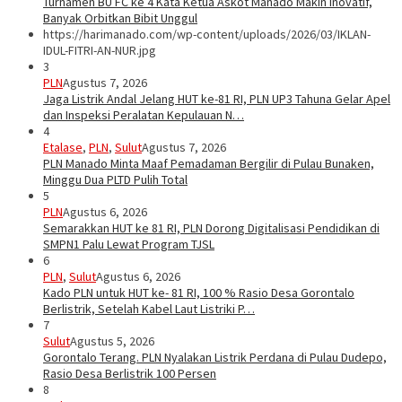
Turnamen BU FC ke 4 Kata Ketua Askot Manado Makin Inovatif,
Banyak Orbitkan Bibit Unggul
https://harimanado.com/wp-content/uploads/2026/03/IKLAN-
IDUL-FITRI-AN-NUR.jpg
3
PLN
Agustus 7, 2026
Jaga Listrik Andal Jelang HUT ke-81 RI, PLN UP3 Tahuna Gelar Apel
dan Inspeksi Peralatan Kepulauan N…
4
Etalase
,
PLN
,
Sulut
Agustus 7, 2026
PLN Manado Minta Maaf Pemadaman Bergilir di Pulau Bunaken,
Minggu Dua PLTD Pulih Total
5
PLN
Agustus 6, 2026
Semarakkan HUT ke 81 RI, PLN Dorong Digitalisasi Pendidikan di
SMPN1 Palu Lewat Program TJSL
6
PLN
,
Sulut
Agustus 6, 2026
Kado PLN untuk HUT ke- 81 RI, 100 % Rasio Desa Gorontalo
Berlistrik, Setelah Kabel Laut Listriki P…
7
Sulut
Agustus 5, 2026
Gorontalo Terang. PLN Nyalakan Listrik Perdana di Pulau Dudepo,
Rasio Desa Berlistrik 100 Persen
8