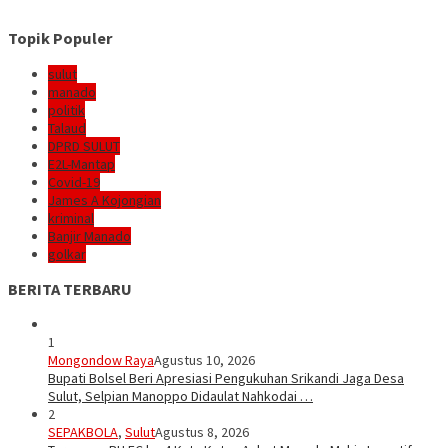
Topik Populer
sulut
manado
politik
Talaud
DPRD SULUT
E2L-Mantap
Covid-19
James A Kojongian
kriminal
Banjir Manado
golkar
BERITA TERBARU
1
Mongondow Raya
Agustus 10, 2026
Bupati Bolsel Beri Apresiasi Pengukuhan Srikandi Jaga Desa
Sulut, Selpian Manoppo Didaulat Nahkodai …
2
SEPAKBOLA
,
Sulut
Agustus 8, 2026