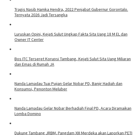
Tragis Nasib Hamka Hendra, 2022 Penjabat Gubernur Gorontalo.
Ternyata 2026 Jadi Tersangka
Luruskan Opini, Kejati Sulut Ungkap Fakta Sita Uang 18 M EL dan
Owner IT Center
Bos ITC Terseret Korupsi Tambang, Kejati Sulut Sita Uang Miliaran
dan Emas di Rumah JA
Nanda Lamadau Tuai Pujian Gelar Nobar PD, Banjir Hadiah dan
Konsumsi, Penonton Meluber
Nanda Lamadau Gelar Nobar Berhadiah Final PD, Acara Diramaikan
Lomba Domino
Dukung Tambang JRBM, Pangdam XIII Merdeka akan Laporkan PETI