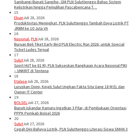
Sambangi Bupati Sangihe, GM PLN Suluttenggo Bahas Sistem
Kelistrikan hingga Pemulihan Pascabencana T…
15
Ekuin
Juli 28, 2026
Produktivitas Meningkat, PLN Suluttenggo Tambah Daya Listrik PT
JRBM ke 10 Juta VA
16
Nasional
,
PLN
Juli 28, 2026
Buruan Beli Tiket Early Bird PLN Electric Run 2026, untuk Special
Ticket Ludes Terjual
17
Sulut
Juli 28, 2026
Spirit HUT ke 81 RI, PLN Sukseskan Rangkaian Acara Nasional PIKI
– UNKRIT di Tentena
18
Etalase
Juli 28, 2026
Luruskan Opini, Kejati Sulut Ungkap Fakta Sita Uang 18 M EL dan
Owner IT Center
19
BOLSEL
Juli 27, 2026
Bupati Iskandar Kamaru Ingatkan 3 Pilar, di Pembukaan Orientasi
PPPK Pemkab Bolsel 2026
20
Sulut
Juli 27, 2026
Cegah Dini Bahaya Listrik, PLN Suluttenggo Literasi Siswa SMAN 3