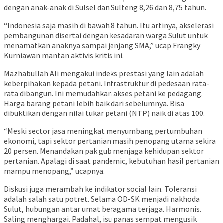
dengan anak-anak di Sulsel dan Sulteng 8,26 dan 8,75 tahun.
“Indonesia saja masih di bawah 8 tahun. Itu artinya, akselerasi
pembangunan disertai dengan kesadaran warga Sulut untuk
menamatkan anaknya sampai jenjang SMA,” ucap Frangky
Kurniawan mantan aktivis kritis ini.
Mazhabullah Ali mengakui indeks prestasi yang lain adalah
keberpihakan kepada petani. Infrastruktur di pedesaan rata-
rata dibangun. Ini memudahkan akses petani ke pedagang.
Harga barang petani lebih baik dari sebelumnya. Bisa
dibuktikan dengan nilai tukar petani (NTP) naik di atas 100.
“Meski sector jasa meningkat menyumbang pertumbuhan
ekonomi, tapi sektor pertanian masih penopang utama sekira
20 persen. Menandakan pak gub menjaga kehidupan sektor
pertanian. Apalagi di saat pandemic, kebutuhan hasil pertanian
mampu menopang,” ucapnya.
Diskusi juga merambah ke indikator social lain. Toleransi
adalah salah satu potret. Selama OD-SK menjadi nakhoda
Sulut, hubungan antar umat beragama terjaga. Harmonis.
Saling menghargai. Padahal, isu panas sempat mengusik