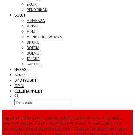
EKUIN
PENDIDIKAN
SULUT
MINAHASA
MINSEL
MINUT
MONGONDOW RAYA
BITUNG
BOLTIM
BOLMUT
TALAUD
SANGIHE
NARASI
SOCIAL
SPOTYLIGHT
OPINI
CELEBTAINMENT
BERITA TERBARU
Bupati Bolsel Beri Apresiasi Pengukuhan Srikandi Jaga Desa Sulut,
Selpian Manoppo Didaulat Nahkodai DPC Bolsel
Turnamen BU FC ke 4
Kata Ketua Askot Manado Makin Inovatif, Banyak Orbitkan Bibit Unggul
Jaga Listrik Andal Jelang HUT ke-81 RI, PLN UP3 Tahuna Gelar Apel dan